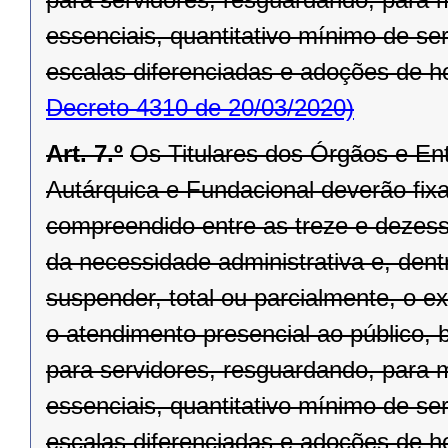
essenciais, quantitativo mínimo de se
escalas diferenciadas e adoções de hor
Decreto 4310 de 20/03/2020)
Art. 7.º
Os Titulares dos Órgãos e Ent
Autárquica e Fundacional deverão fixar
compreendido entre as treze e dezesse
da necessidade administrativa e, dentr
suspender, total ou parcialmente, o 
o atendimento presencial ao público, 
para servidores, resguardando, para
essenciais, quantitativo mínimo de se
escalas diferenciadas e adoções de hor