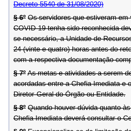
Decreto 5540 de 31/08/2020)
§ 6º
Os servidores que estiveram em 
COVID-19 tenha sido reconhecida dever
se necessário, a Unidade de Recurso
24 (vinte e quatro) horas antes do ret
com a respectiva documentação comp
§ 7º
As metas e atividades a serem 
acordadas entre a Chefia Imediata e o
Diretor-Geral do Órgão ou Entidade.
§ 8º
Quando houver dúvida quanto às 
Chefia Imediata deverá consultar o 