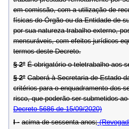
em comissão, com a utilização de rec
físicas do Órgão ou da Entidade de sua
por sua natureza trabalho externo, po
mensuráveis, com efeitos jurídicos eq
termos deste Decreto.
§ 2º
É obrigatório o teletrabalho aos s
§ 2º
Caberá à Secretaria de Estado da
critérios para o enquadramento dos s
risco, que poderão ser submetidos ao 
Decreto 5686 de 15/09/2020)
I -
acima de sessenta anos;
(Revogado