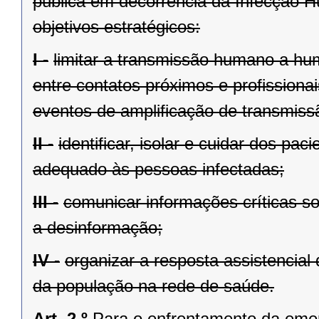
pública em decorrência da Infecção 
objetivos estratégicos:
I -
limitar a transmissão humano a hu
entre contatos próximos e profissiona
eventos de amplificação de transmiss
II -
identificar, isolar e cuidar dos p
adequado às pessoas infectadas;
III -
comunicar informações críticas s
a desinformação;
IV -
organizar a resposta assistencial
da população na rede de saúde.
Art. 2.º
Para o enfrentamento da eme