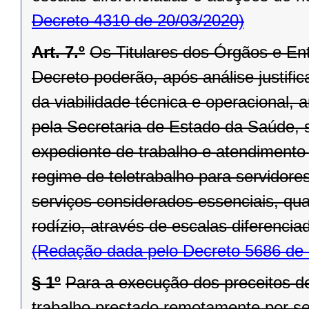
Decreto 4310 de 20/03/2020)
Art. 7.º
Os Titulares dos Órgãos e En
Decreto poderão, após análise justifi
da viabilidade técnica e operacional,
pela Secretaria de Estado da Saúde, s
expediente de trabalho e atendimento 
regime de teletrabalho para servidor
serviços considerados essenciais, qu
rodízio, através de escalas diferencia
(Redação dada pelo Decreto 5686 de 
§ 1º
Para a execução dos preceitos des
trabalho prestado remotamente por ser