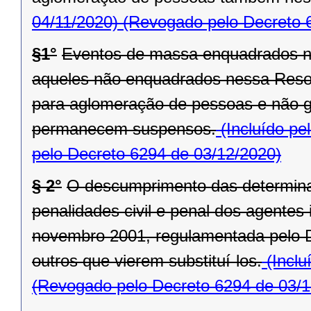
04/11/2020)
(Revogado pelo Decreto 
§1°
Eventos de massa enquadrados n
aqueles não enquadrados nessa Reso
para aglomeração de pessoas e não ga
permanecem suspensos.
(Incluído pe
pelo Decreto 6294 de 03/12/2020)
§ 2°
O descumprimento das determina
penalidades civil e penal dos agentes 
novembro 2001, regulamentada pelo D
outros que vierem substituí-los.
(Inclu
(Revogado pelo Decreto 6294 de 03/1