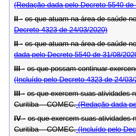
(Redação dada pelo Decreto 5540 de 
II -
os que atuam na área de saúde n
Decreto 4323 de 24/03/2020)
II -
os que atuam na área de saúde n
dada pelo Decreto 5540 de 31/08/202
III -
os que possam continuar exercend
(Incluído pelo Decreto 4323 de 24/03
III -
os que exercem suas atividades 
Curitiba – COMEC.
(Redação dada pel
IV -
os que exercem suas atividades 
Curitiba – COMEC.
(Incluído pelo De