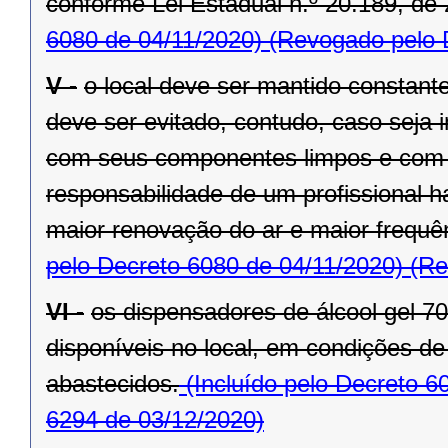
conforme Lei Estadual n.º 20.189, de 
6080 de 04/11/2020)
(Revogado pelo D
V -
o local deve ser mantido constant
deve ser evitado, contudo, caso seja 
com seus componentes limpos e com 
responsabilidade de um profissional h
maior renovação do ar e maior frequ
pelo Decreto 6080 de 04/11/2020)
(Re
VI -
os dispensadores de álcool gel 
disponíveis no local, em condições d
abastecidos.
(Incluído pelo Decreto 6
6294 de 03/12/2020)