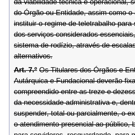
da viabilidade técnica e operacional, 
do Órgão ou Entidade, assim como o 
instituir o regime de teletrabalho pa
dos serviços considerados essenciais
sistema de rodízio, através de escala
alternativos.
Art. 7.º
Os Titulares dos Órgãos e Ent
Autárquica e Fundacional deverão fixar
compreendido entre as treze e dezesse
da necessidade administrativa e, dentr
suspender, total ou parcialmente, o 
o atendimento presencial ao público, 
para servidores, resguardando, para