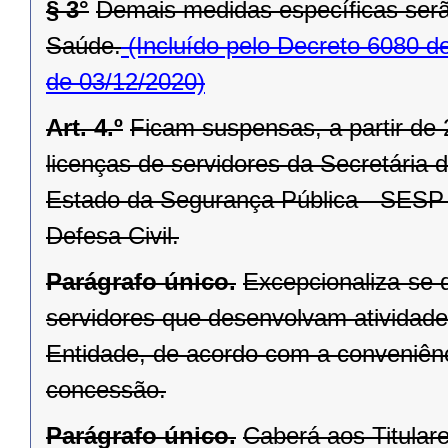
§ 3°
Demais medidas específicas serã
Saúde.
(Incluído pelo Decreto 6080 d
de 03/12/2020)
Art. 4.º
Ficam suspensas, a partir de 
licenças de servidores da Secretária
Estado da Segurança Pública - SESP 
Defesa Civil.
Parágrafo único.
Excepcionaliza-se d
servidores que desenvolvam atividad
Entidade, de acordo com a conveniên
concessão.
Parágrafo único.
Caberá aos Titular