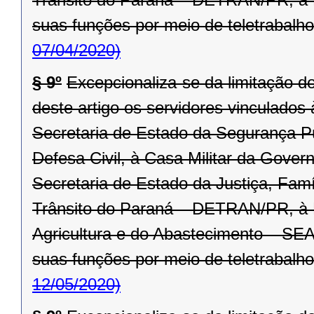
suas funções por meio de teletrabalho
07/04/2020)
§ 9º
Excepcionaliza-se da limitação d
deste artigo os servidores vinculado
Secretaria de Estado da Segurança P
Defesa Civil, à Casa Militar da Gover
Secretaria de Estado da Justiça, Fam
Trânsito do Paraná – DETRAN/PR, à R
Agricultura e do Abastecimento – SEA
suas funções por meio de teletrabalho
12/05/2020)