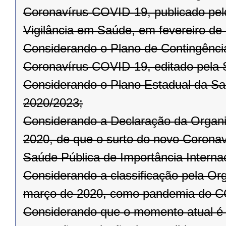
Coronavírus COVID-19, publicado pelo
Vigilância em Saúde, em fevereiro de
Considerando o Plano de Contingênci
Coronavírus COVID-19, editado pela 
Considerando o Plano Estadual da Sa
2020/2023;
Considerando a Declaração da Organi
2020, de que o surto do novo Corona
Saúde Pública de Importância Internac
Considerando a classificação pela Or
março de 2020, como pandemia do C
Considerando que o momento atual é 