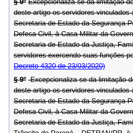
§ 9º
Excepcionaliza-se da limitação d
deste artigo os servidores vinculado
Secretaria de Estado da Segurança P
Defesa Civil, à Casa Militar da Gove
Secretaria de Estado da Justiça, Fa
servidores exercendo suas funções po
Decreto 4320 de 23/03/2020)
§ 9º
Excepcionaliza-se da limitação d
deste artigo os servidores vinculado
Secretaria de Estado da Segurança P
Defesa Civil, à Casa Militar da Gover
Secretaria de Estado da Justiça, Fam
Trânsito do Paraná – DETRAN/PR, à R