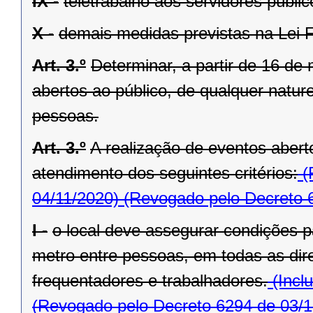
IX -
teletrabalho aos servidores públic
X -
demais medidas previstas na Lei F
Art. 3.º
Determinar, a partir de 16 d
abertos ao público, de qualquer natu
pessoas.
Art. 3.º
A realização de eventos abert
atendimento dos seguintes critérios:
(
04/11/2020)
(Revogado pelo Decreto 
I -
o local deve assegurar condições p
metro entre pessoas, em todas as dir
frequentadores e trabalhadores.
(Incl
(Revogado pelo Decreto 6294 de 03/1