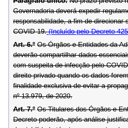
Parágrafo único.
No prazo previsto n
Governadoria deverá expedir regulam
responsabilidade, a fim de direcionar 
COVID-19.
(Incluído pelo Decreto 42
Art. 6.º
Os Órgãos e Entidades da Adm
deverão compartilhar dados essenciais
com suspeita de infecção pelo COVID
direito privado quando os dados forem 
finalidade exclusiva de evitar a prop
nº 13.979, de 2020.
Art. 7.º
Os Titulares dos Órgãos e En
Decreto poderão, após análise justifi