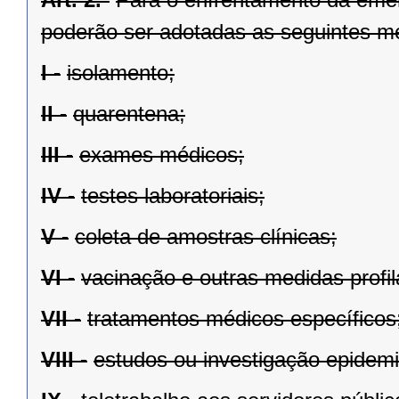
poderão ser adotadas as seguintes m
I -
isolamento;
II -
quarentena;
III -
exames médicos;
IV -
testes laboratoriais;
V -
coleta de amostras clínicas;
VI -
vacinação e outras medidas profil
VII -
tratamentos médicos específicos
VIII -
estudos ou investigação epidemi