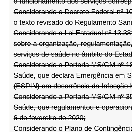
o funcionamento dos serviços corresp
Considerando o Decreto Federal nº 10
o texto revisado do Regulamento Sanit
Considerando a Lei Estadual nº 13.3
sobre a organização, regulamentação, 
serviços de saúde no âmbito do Esta
Considerando a Portaria MS/GM nº 188
Saúde, que declara Emergência em Sa
(ESPIN) em decorrência da Infecção
Considerando a Portaria MS/GM nº 356
Saúde, que regulamentou e operaciona
6 de fevereiro de 2020;
Considerando o Plano de Contingênci