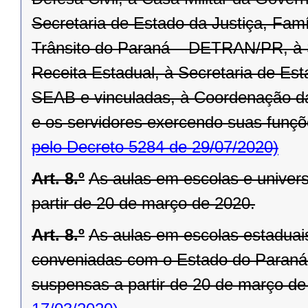
Secretaria de Estado da Justiça, Fam
Trânsito do Paraná – DETRAN/PR, à 
Receita Estadual, à Secretaria de Est
SEAB e vinculadas, à Coordenação d
e os servidores exercendo suas funçõe
pelo Decreto 5284 de 29/07/2020)
Art. 8.º
As aulas em escolas e univer
partir de 20 de março de 2020.
Art. 8.º
As aulas em escolas estaduais
conveniadas com o Estado do Paraná,
suspensas a partir de 20 de março de