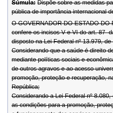
Súmula:
Dispõe sobre as medidas pa
pública de importância internacional
O GOVERNADOR DO ESTADO DO PARAN
confere os incisos V e VI do art. 87 
disposto na Lei Federal nº 13.979, de 
Considerando que a saúde é direito d
mediante políticas sociais e econômi
de outros agravos e ao acesso univers
promoção, proteção e recuperação, na
República;
Considerando a Lei Federal nº 8.080,
as condições para a promoção, prote