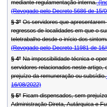
mediante regulamentação interna.
(In
(Revogado pelo Decreto 5686 de 15/0
§ 3º
Os servidores que apresentarem
regressos de localidades em que o sur
teletrabalho desde o início dos sinto
(Revogado pelo Decreto 11981 de 16/
§ 4º
Na impossibilidade técnica e ope
servidores relacionados neste artigo,
prejuízo da remuneração ou subsídio.
16/08/2022)
§ 5º
Ficam dispensados, sem prejuízo
Administração Direta, Autárquica e F