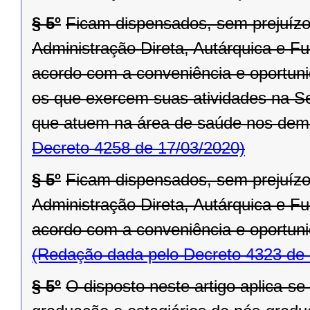
§ 5º
Ficam dispensados, sem prejuízo
Administração Direta, Autárquica e F
acordo com a conveniência e oportuni
os que exercem suas atividades na S
que atuem na área de saúde nos dem
Decreto 4258 de 17/03/2020)
§ 5º
Ficam dispensados, sem prejuízo
Administração Direta, Autárquica e F
acordo com a conveniência e oportuni
(Redação dada pelo Decreto 4323 de 
§ 5º
O disposto neste artigo aplica-se