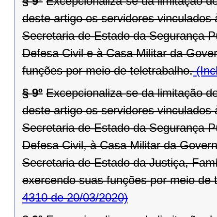
§ 9º
Excepcionaliza-se da limitação d
deste artigo os servidores vinculado
Secretaria de Estado da Segurança P
Defesa Civil e à Casa Militar da Gove
funções por meio de teletrabalho.
(Inc
§ 9º
Excepcionaliza-se da limitação d
deste artigo os servidores vinculado
Secretaria de Estado da Segurança P
Defesa Civil, à Casa Militar da Gove
Secretaria de Estado da Justiça, Fam
exercendo suas funções por meio de t
4310 de 20/03/2020)