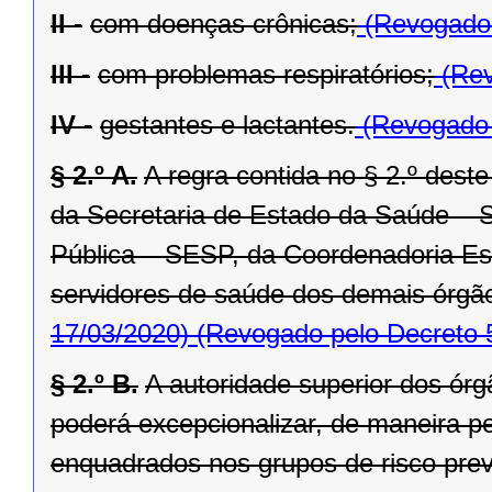
II -
com doenças crônicas;
(Revogado 
III -
com problemas respiratórios;
(Rev
IV -
gestantes e lactantes.
(Revogado 
§ 2.º A.
A regra contida no § 2.º deste
da Secretaria de Estado da Saúde – 
Pública – SESP, da Coordenadoria Est
servidores de saúde dos demais órgão
17/03/2020)
(Revogado pelo Decreto 
§ 2.º B.
A autoridade superior dos órg
poderá excepcionalizar, de maneira pe
enquadrados nos grupos de risco previs