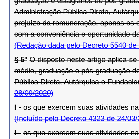
graduação e estagiários de pós-grad
Administração Pública Direta, Autárq
prejuízo da remuneração, apenas os e
com a conveniência e oportunidade da
(Redação dada pelo Decreto 5540 de 
§ 5º
O disposto neste artigo aplica-se 
médio, graduação e pós-graduação do
Pública Direta, Autárquica e Fundacio
28/09/2020)
I -
os que exercem suas atividades n
(Incluído pelo Decreto 4323 de 24/03
I -
os que exercem suas atividades n