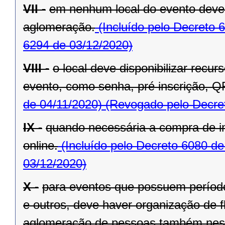
VII -
em nenhum local do evento deve 
aglomeração.
(Incluído pelo Decreto 
6294 de 03/12/2020)
VIII -
o local deve disponibilizar recu
evento, como senha, pré inscrição, Q
de 04/11/2020)
(Revogado pelo Decret
IX -
quando necessária a compra de in
online.
(Incluído pelo Decreto 6080 de
03/12/2020)
X -
para eventos que possuem período 
e outros, deve haver organização de fl
aglomeração de pessoas também nest