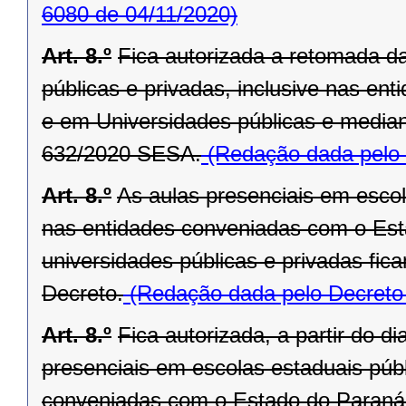
6080 de 04/11/2020)
Art. 8.º
Fica autorizada a retomada d
públicas e privadas, inclusive nas e
e em Universidades públicas e media
632/2020 SESA.
(Redação dada pelo 
Art. 8.º
As aulas presenciais em escola
nas entidades conveniadas com o Est
universidades públicas e privadas fic
Decreto.
(Redação dada pelo Decreto
Art. 8.º
Fica autorizada, a partir do 
presenciais em escolas estaduais públ
conveniadas com o Estado do Paraná,