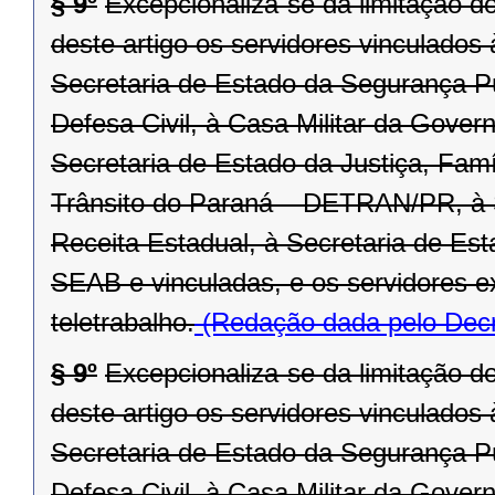
§ 9º
Excepcionaliza-se da limitação d
deste artigo os servidores vinculado
Secretaria de Estado da Segurança P
Defesa Civil, à Casa Militar da Gover
Secretaria de Estado da Justiça, Fam
Trânsito do Paraná – DETRAN/PR, à 
Receita Estadual, à Secretaria de Est
SEAB e vinculadas, e os servidores 
teletrabalho.
(Redação dada pelo Decr
§ 9º
Excepcionaliza-se da limitação d
deste artigo os servidores vinculado
Secretaria de Estado da Segurança P
Defesa Civil, à Casa Militar da Gover