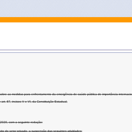
 sobre as medidas para enfrentamento da emergência de saúde pública de importância internaci
 87, incisos V e VI, da Constituição Estadual,
 2020, com a seguinte redação:
ito do setor privado, a suspensão das seguintes atividades: