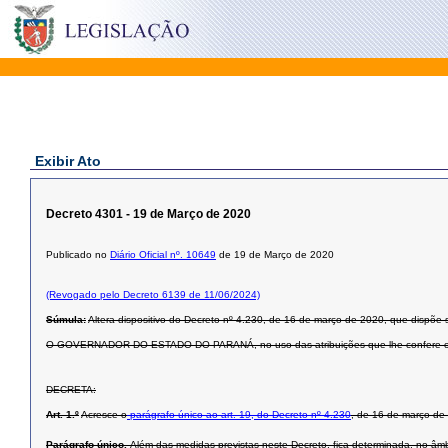
Exibir Ato
Decreto 4301 - 19 de Março de 2020
Publicado no
Diário Oficial nº. 10649
de 19 de Março de 2020
(Revogado pelo Decreto 6139 de 11/06/2024)
Súmula:
Altera dispositivo do Decreto nº 4.230, de 16 de março de 2020, que dispõe
O GOVERNADOR DO ESTADO DO PARANÁ, no uso das atribuições que lhe confere o art.
DECRETA:
Art. 1.º
Acresce o
parágrafo único
ao art. 19, do Decreto nº 4.230
, de 16 de março de
Parágrafo único.
Além das medidas previstas neste Decreto, fica determinada, no âmb