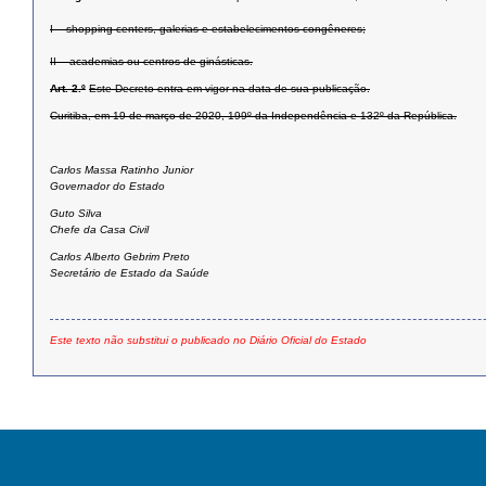
I – shopping centers, galerias e estabelecimentos congêneres;
II – academias ou centros de ginásticas.
Art. 2.º
Este Decreto entra em vigor na data de sua publicação.
Curitiba, em 19 de março de 2020, 199º da Independência e 132º da República.
Carlos Massa Ratinho Junior
Governador do Estado
Guto Silva
Chefe da Casa Civil
Carlos Alberto Gebrim Preto
Secretário de Estado da Saúde
Este texto não substitui o publicado no Diário Oficial do Estado