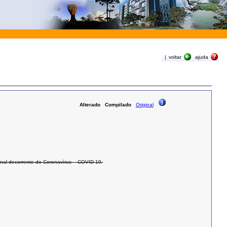
|
voltar
ajuda
Alterado
Compilado
Original
onal decorrente do Coronavírus – COVID-19.