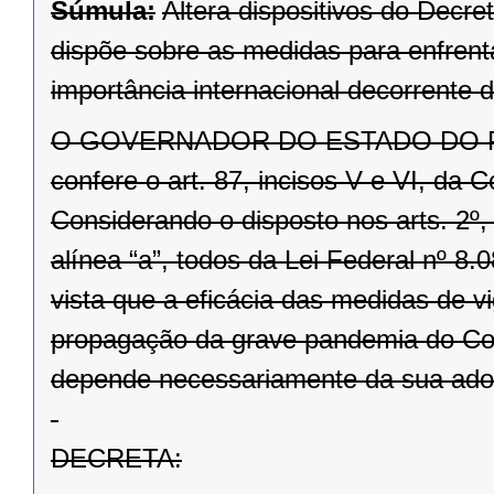
Súmula:
Altera dispositivos do Decr
dispõe sobre as medidas para enfren
importância internacional decorrente
O GOVERNADOR DO ESTADO DO PARAN
confere o art. 87, incisos V e VI, da C
Considerando o disposto nos arts. 2º, §
alínea “a”, todos da Lei Federal nº 8
vista que a eficácia das medidas de v
propagação da grave pandemia do Co
depende necessariamente da sua adoç
DECRETA: