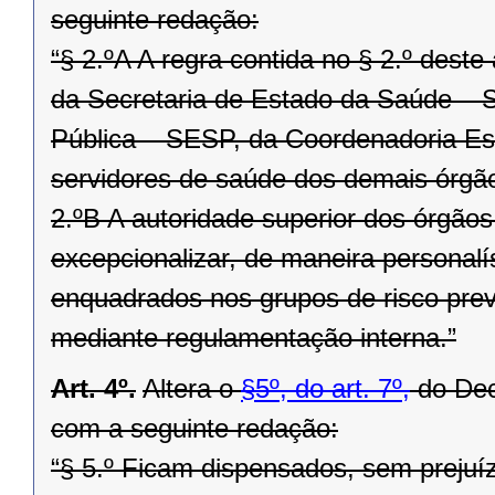
seguinte redação:
“§ 2.ºA A regra contida no § 2.º deste
da Secretaria de Estado da Saúde – 
Pública – SESP, da Coordenadoria Est
servidores de saúde dos demais órgão
2.ºB A autoridade superior dos órgãos
excepcionalizar, de maneira personalí
enquadrados nos grupos de risco previs
mediante regulamentação interna.”
Art. 4º.
Altera o
§5º, do art. 7º,
do Decr
com a seguinte redação:
“§ 5.º Ficam dispensados, sem prejuí