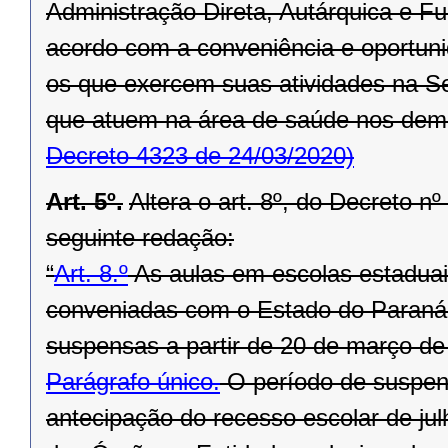
Administração Direta, Autárquica e F
acordo com a conveniência e oportuni
os que exercem suas atividades na S
que atuem na área de saúde nos dema
Decreto 4323 de 24/03/2020)
Art. 5º.
Altera o art. 8º, do Decreto 
seguinte redação:
“
Art. 8.º
As aulas em escolas estaduais
conveniadas com o Estado do Paraná,
suspensas a partir de 20 de março de
Parágrafo único.
O período de suspen
antecipação do recesso escolar de julh