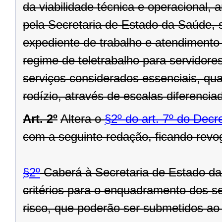
da viabilidade técnica e operacional,
pela Secretaria de Estado da Saúde, s
expediente de trabalho e atendimento 
regime de teletrabalho para servidor
serviços considerados essenciais, qu
rodízio, através de escalas diferencia
Art. 2º
Altera o
§2º do art. 7º do Decr
com a seguinte redação, ficando revog
§2º
Caberá à Secretaria de Estado da 
critérios para o enquadramento dos s
risco, que poderão ser submetidos ao 