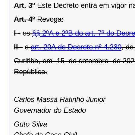
Art. 3º
Este Decreto entra em vigor n
Art. 4º
Revoga:
I -
os
§§ 2ºA
e 2ºB do art. 7º do Decre
II -
o
art. 20A do Decreto nº 4.230
, de
Curitiba, em 15 de setembro de 2020
República.
Carlos Massa Ratinho Junior
Governador do Estado
Guto Silva
Chefe da Casa Civil