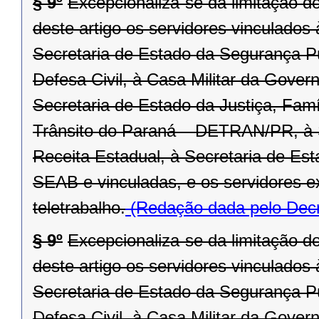
§ 9º
Excepcionaliza-se da limitação d
deste artigo os servidores vinculado
Secretaria de Estado da Segurança P
Defesa Civil, à Casa Militar da Gover
Secretaria de Estado da Justiça, Fam
Trânsito do Paraná – DETRAN/PR, à 
Receita Estadual, à Secretaria de Est
SEAB e vinculadas, e os servidores 
teletrabalho.
(Redação dada pelo Decr
§ 9º
Excepcionaliza-se da limitação d
deste artigo os servidores vinculado
Secretaria de Estado da Segurança P
Defesa Civil, à Casa Militar da Gover