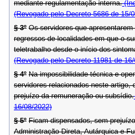
mediante regulamentação interna.
(In
(Revogado pelo Decreto 5686 de 15/0
§ 3º
Os servidores que apresentarem
regressos de localidades em que o sur
teletrabalho desde o início dos sinto
(Revogado pelo Decreto 11981 de 16/
§ 4º
Na impossibilidade técnica e ope
servidores relacionados neste artigo,
prejuízo da remuneração ou subsídio.
16/08/2022)
§ 5º
Ficam dispensados, sem prejuízo
Administração Direta, Autárquica e F