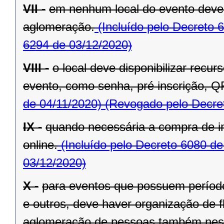
VII -
em nenhum local do evento deve 
aglomeração.
(Incluído pelo Decreto 
6294 de 03/12/2020)
VIII -
o local deve disponibilizar recu
evento, como senha, pré inscrição, Q
de 04/11/2020)
(Revogado pelo Decret
IX -
quando necessária a compra de in
online.
(Incluído pelo Decreto 6080 de
03/12/2020)
X -
para eventos que possuem período 
e outros, deve haver organização de fl
aglomeração de pessoas também nest