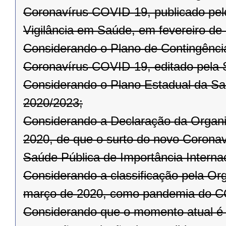
Coronavírus COVID-19, publicado pelo
Vigilância em Saúde, em fevereiro de
Considerando o Plano de Contingênci
Coronavírus COVID-19, editado pela 
Considerando o Plano Estadual da Sa
2020/2023;
Considerando a Declaração da Organi
2020, de que o surto do novo Corona
Saúde Pública de Importância Internac
Considerando a classificação pela Or
março de 2020, como pandemia do C
Considerando que o momento atual é 