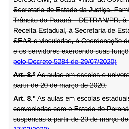
Secretaria de Estado da Justiça, Fam
Trânsito do Paraná – DETRAN/PR, à 
Receita Estadual, à Secretaria de Est
SEAB e vinculadas, à Coordenação d
e os servidores exercendo suas funçõe
pelo Decreto 5284 de 29/07/2020)
Art. 8.º
As aulas em escolas e univer
partir de 20 de março de 2020.
Art. 8.º
As aulas em escolas estaduais
conveniadas com o Estado do Paraná,
suspensas a partir de 20 de março de