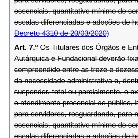
essenciais, quantitativo mínimo de se
escalas diferenciadas e adoções de hor
Decreto 4310 de 20/03/2020)
Art. 7.º
Os Titulares dos Órgãos e Ent
Autárquica e Fundacional deverão fixar
compreendido entre as treze e dezesse
da necessidade administrativa e, dentr
suspender, total ou parcialmente, o 
o atendimento presencial ao público, 
para servidores, resguardando, para
essenciais, quantitativo mínimo de se
escalas diferenciadas e adoções de hor