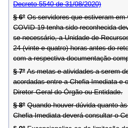
Decreto 5540 de 31/08/2020)
§ 6º
Os servidores que estiveram em 
COVID-19 tenha sido reconhecida dever
se necessário, a Unidade de Recurso
24 (vinte e quatro) horas antes do ret
com a respectiva documentação comp
§ 7º
As metas e atividades a serem 
acordadas entre a Chefia Imediata e o
Diretor-Geral do Órgão ou Entidade.
§ 8º
Quando houver dúvida quanto às 
Chefia Imediata deverá consultar o 