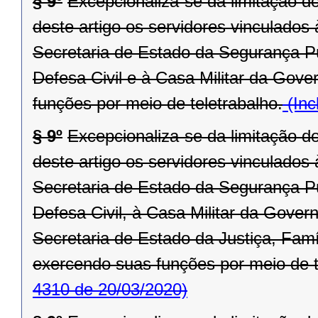
§ 9º
Excepcionaliza-se da limitação d
deste artigo os servidores vinculado
Secretaria de Estado da Segurança P
Defesa Civil e à Casa Militar da Gove
funções por meio de teletrabalho.
(Inc
§ 9º
Excepcionaliza-se da limitação d
deste artigo os servidores vinculado
Secretaria de Estado da Segurança P
Defesa Civil, à Casa Militar da Gove
Secretaria de Estado da Justiça, Fam
exercendo suas funções por meio de t
4310 de 20/03/2020)