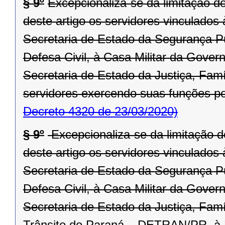
§ 9º
Excepcionaliza-se da limitação d
deste artigo os servidores vinculado
Secretaria de Estado da Segurança P
Defesa Civil, à Casa Militar da Gove
Secretaria de Estado da Justiça, Fa
servidores exercendo suas funções po
Decreto 4320 de 23/03/2020)
§ 9º
Excepcionaliza-se da limitação d
deste artigo os servidores vinculado
Secretaria de Estado da Segurança P
Defesa Civil, à Casa Militar da Gover
Secretaria de Estado da Justiça, Fam
Trânsito do Paraná – DETRAN/PR, à R