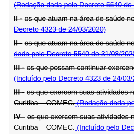
(Redação dada pelo Decreto 5540 de 
II -
os que atuam na área de saúde n
Decreto 4323 de 24/03/2020)
II -
os que atuam na área de saúde n
dada pelo Decreto 5540 de 31/08/202
III -
os que possam continuar exercend
(Incluído pelo Decreto 4323 de 24/03
III -
os que exercem suas atividades 
Curitiba – COMEC.
(Redação dada pel
IV -
os que exercem suas atividades 
Curitiba – COMEC.
(Incluído pelo De