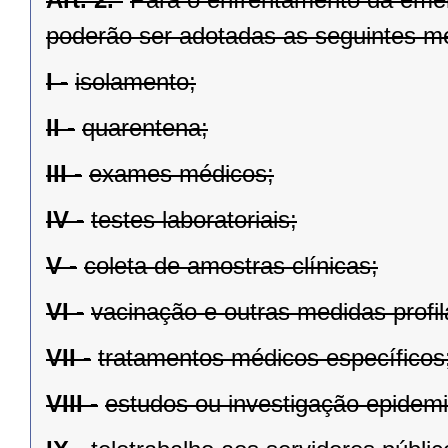
poderão ser adotadas as seguintes m
I -
isolamento;
II -
quarentena;
III -
exames médicos;
IV -
testes laboratoriais;
V -
coleta de amostras clínicas;
VI -
vacinação e outras medidas profil
VII -
tratamentos médicos específicos
VIII -
estudos ou investigação epidemi