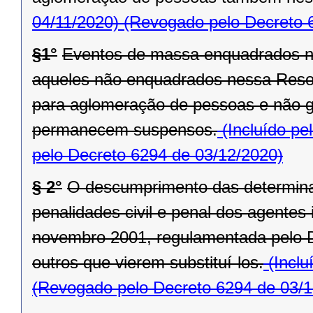
04/11/2020)
(Revogado pelo Decreto 
§1°
Eventos de massa enquadrados n
aqueles não enquadrados nessa Reso
para aglomeração de pessoas e não ga
permanecem suspensos.
(Incluído pe
pelo Decreto 6294 de 03/12/2020)
§ 2°
O descumprimento das determina
penalidades civil e penal dos agentes 
novembro 2001, regulamentada pelo D
outros que vierem substituí-los.
(Inclu
(Revogado pelo Decreto 6294 de 03/1