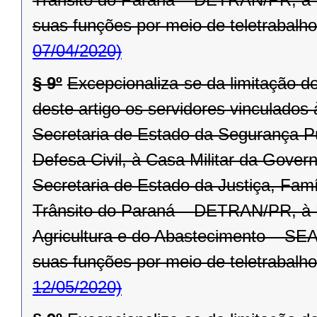
suas funções por meio de teletrabalho
07/04/2020)
§ 9º
Excepcionaliza-se da limitação d
deste artigo os servidores vinculado
Secretaria de Estado da Segurança P
Defesa Civil, à Casa Militar da Gover
Secretaria de Estado da Justiça, Fam
Trânsito do Paraná – DETRAN/PR, à R
Agricultura e do Abastecimento – SEA
suas funções por meio de teletrabalho
12/05/2020)