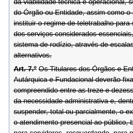
da viabilidade técnica e operacional, 
do Órgão ou Entidade, assim como o 
instituir o regime de teletrabalho pa
dos serviços considerados essenciais
sistema de rodízio, através de escala
alternativos.
Art. 7.º
Os Titulares dos Órgãos e Ent
Autárquica e Fundacional deverão fixar
compreendido entre as treze e dezesse
da necessidade administrativa e, dentr
suspender, total ou parcialmente, o 
o atendimento presencial ao público, 
para servidores, resguardando, para