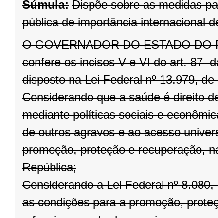
Súmula:
Dispõe sobre as medidas pa
pública de importância internacional
O GOVERNADOR DO ESTADO DO PARAN
confere os incisos V e VI do art. 87 
disposto na Lei Federal nº 13.979, de 
Considerando que a saúde é direito d
mediante políticas sociais e econômi
de outros agravos e ao acesso univers
promoção, proteção e recuperação, na
República;
Considerando a Lei Federal nº 8.080,
as condições para a promoção, prote