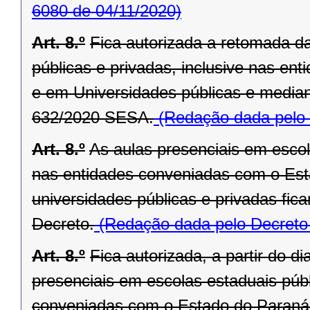
6080 de 04/11/2020)
Art. 8.º
Fica autorizada a retomada d
públicas e privadas, inclusive nas e
e em Universidades públicas e media
632/2020 SESA.
(Redação dada pelo 
Art. 8.º
As aulas presenciais em escola
nas entidades conveniadas com o Est
universidades públicas e privadas fic
Decreto.
(Redação dada pelo Decreto
Art. 8.º
Fica autorizada, a partir do 
presenciais em escolas estaduais públ
conveniadas com o Estado do Paraná,