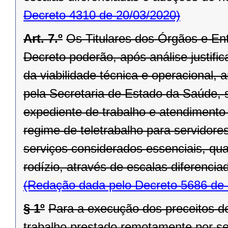
Decreto 4310 de 20/03/2020)
Art. 7.º
Os Titulares dos Órgãos e En
Decreto poderão, após análise justifi
da viabilidade técnica e operacional,
pela Secretaria de Estado da Saúde, s
expediente de trabalho e atendimento 
regime de teletrabalho para servidor
serviços considerados essenciais, qu
rodízio, através de escalas diferencia
(Redação dada pelo Decreto 5686 de 
§ 1º
Para a execução dos preceitos des
trabalho prestado remotamente por ser