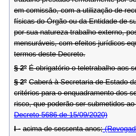
em comissão, com a utilização de rec
físicas do Órgão ou da Entidade de sua
por sua natureza trabalho externo, po
mensuráveis, com efeitos jurídicos eq
termos deste Decreto.
§ 2º
É obrigatório o teletrabalho aos s
§ 2º
Caberá à Secretaria de Estado da
critérios para o enquadramento dos s
risco, que poderão ser submetidos ao 
Decreto 5686 de 15/09/2020)
I -
acima de sessenta anos;
(Revogado