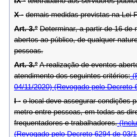
IX -
teletrabalho aos servidores públic
X -
demais medidas previstas na Lei F
Art. 3.º
Determinar, a partir de 16 d
abertos ao público, de qualquer natu
pessoas.
Art. 3.º
A realização de eventos abert
atendimento dos seguintes critérios:
(
04/11/2020)
(Revogado pelo Decreto 
I -
o local deve assegurar condições p
metro entre pessoas, em todas as dir
frequentadores e trabalhadores.
(Incl
(Revogado pelo Decreto 6294 de 03/1