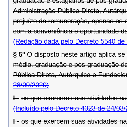
graduação e estagiários de pós-grad
Administração Pública Direta, Autárq
prejuízo da remuneração, apenas os e
com a conveniência e oportunidade da
(Redação dada pelo Decreto 5540 de 
§ 5º
O disposto neste artigo aplica-se 
médio, graduação e pós-graduação do
Pública Direta, Autárquica e Fundacio
28/09/2020)
I -
os que exercem suas atividades n
(Incluído pelo Decreto 4323 de 24/03
I -
os que exercem suas atividades n