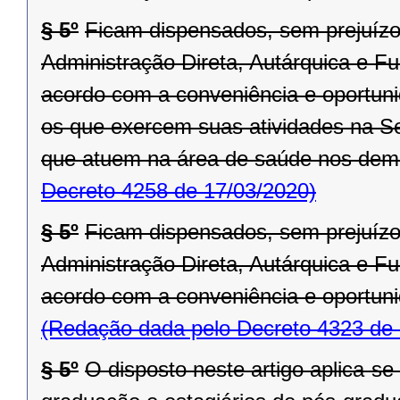
§ 5º
Ficam dispensados, sem prejuízo
Administração Direta, Autárquica e F
acordo com a conveniência e oportuni
os que exercem suas atividades na S
que atuem na área de saúde nos dem
Decreto 4258 de 17/03/2020)
§ 5º
Ficam dispensados, sem prejuízo
Administração Direta, Autárquica e F
acordo com a conveniência e oportuni
(Redação dada pelo Decreto 4323 de 
§ 5º
O disposto neste artigo aplica-se