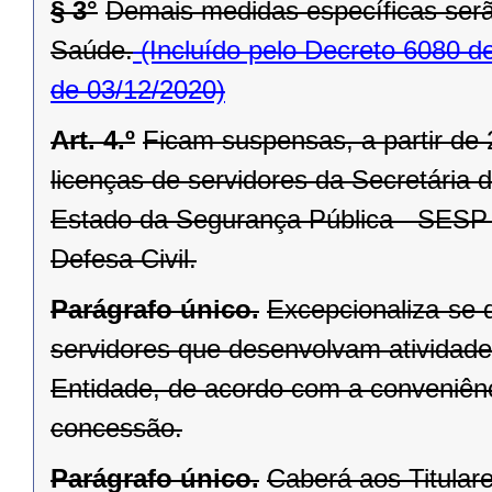
§ 3°
Demais medidas específicas serã
Saúde.
(Incluído pelo Decreto 6080 d
de 03/12/2020)
Art. 4.º
Ficam suspensas, a partir de 
licenças de servidores da Secretária
Estado da Segurança Pública - SESP 
Defesa Civil.
Parágrafo único.
Excepcionaliza-se d
servidores que desenvolvam atividad
Entidade, de acordo com a conveniên
concessão.
Parágrafo único.
Caberá aos Titular