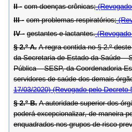
II -
com doenças crônicas;
(Revogado 
III -
com problemas respiratórios;
(Rev
IV -
gestantes e lactantes.
(Revogado 
§ 2.º A.
A regra contida no § 2.º deste
da Secretaria de Estado da Saúde – 
Pública – SESP, da Coordenadoria Est
servidores de saúde dos demais órgão
17/03/2020)
(Revogado pelo Decreto 
§ 2.º B.
A autoridade superior dos órg
poderá excepcionalizar, de maneira pe
enquadrados nos grupos de risco previs