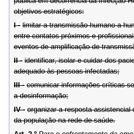
pública em decorrência da Infecção 
objetivos estratégicos:
I -
limitar a transmissão humano a hu
entre contatos próximos e profissiona
eventos de amplificação de transmiss
II -
identificar, isolar e cuidar dos p
adequado às pessoas infectadas;
III -
comunicar informações críticas s
a desinformação;
IV -
organizar a resposta assistencial
da população na rede de saúde.
Art. 2.º
Para o enfrentamento da eme