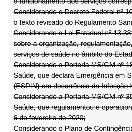
o funcionamento dos serviços corresp
Considerando o Decreto Federal nº 10
o texto revisado do Regulamento Sanit
Considerando a Lei Estadual nº 13.3
sobre a organização, regulamentação, 
serviços de saúde no âmbito do Esta
Considerando a Portaria MS/GM nº 188
Saúde, que declara Emergência em Sa
(ESPIN) em decorrência da Infecção
Considerando a Portaria MS/GM nº 356
Saúde, que regulamentou e operaciona
6 de fevereiro de 2020;
Considerando o Plano de Contingênci