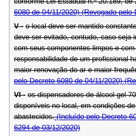
conforme Lei Estadual n.º 20.189, de 
6080 de 04/11/2020)
(Revogado pelo D
V -
o local deve ser mantido constant
deve ser evitado, contudo, caso seja 
com seus componentes limpos e com 
responsabilidade de um profissional h
maior renovação do ar e maior frequ
pelo Decreto 6080 de 04/11/2020)
(Re
VI -
os dispensadores de álcool gel 
disponíveis no local, em condições d
abastecidos.
(Incluído pelo Decreto 6
6294 de 03/12/2020)