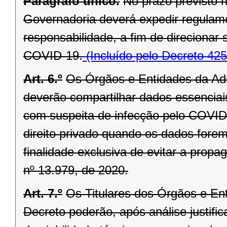
Parágrafo único.
No prazo previsto n
Governadoria deverá expedir regulam
responsabilidade, a fim de direcionar 
COVID-19.
(Incluído pelo Decreto 42
Art. 6.º
Os Órgãos e Entidades da Adm
deverão compartilhar dados essenciais
com suspeita de infecção pelo COVID
direito privado quando os dados forem 
finalidade exclusiva de evitar a prop
nº 13.979, de 2020.
Art. 7.º
Os Titulares dos Órgãos e En
Decreto poderão, após análise justifi