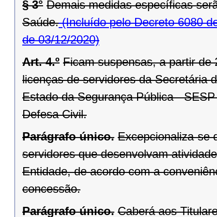
§ 3°
Demais medidas específicas serã
Saúde.
(Incluído pelo Decreto 6080 d
de 03/12/2020)
Art. 4.º
Ficam suspensas, a partir de 
licenças de servidores da Secretária
Estado da Segurança Pública - SESP 
Defesa Civil.
Parágrafo único.
Excepcionaliza-se d
servidores que desenvolvam atividad
Entidade, de acordo com a conveniên
concessão.
Parágrafo único.
Caberá aos Titular