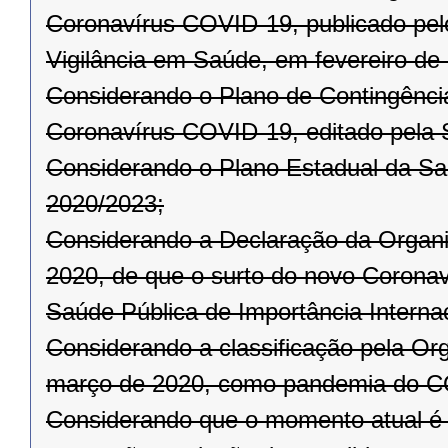
Coronavírus COVID-19, publicado pelo
Vigilância em Saúde, em fevereiro de
Considerando o Plano de Contingênci
Coronavírus COVID-19, editado pela 
Considerando o Plano Estadual da Sa
2020/2023;
Considerando a Declaração da Organi
2020, de que o surto do novo Corona
Saúde Pública de Importância Internac
Considerando a classificação pela Or
março de 2020, como pandemia do C
Considerando que o momento atual é 