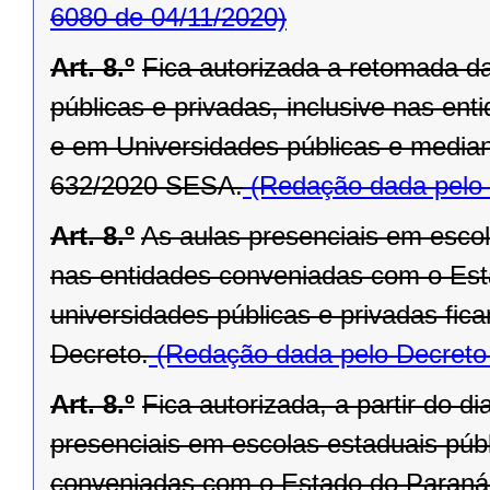
6080 de 04/11/2020)
Art. 8.º
Fica autorizada a retomada d
públicas e privadas, inclusive nas e
e em Universidades públicas e media
632/2020 SESA.
(Redação dada pelo 
Art. 8.º
As aulas presenciais em escola
nas entidades conveniadas com o Est
universidades públicas e privadas fic
Decreto.
(Redação dada pelo Decreto
Art. 8.º
Fica autorizada, a partir do 
presenciais em escolas estaduais públ
conveniadas com o Estado do Paraná,