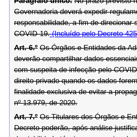
Parágrafo único.
No prazo previsto n
Governadoria deverá expedir regulam
responsabilidade, a fim de direcionar 
COVID-19.
(Incluído pelo Decreto 42
Art. 6.º
Os Órgãos e Entidades da Adm
deverão compartilhar dados essenciais
com suspeita de infecção pelo COVID
direito privado quando os dados forem 
finalidade exclusiva de evitar a prop
nº 13.979, de 2020.
Art. 7.º
Os Titulares dos Órgãos e En
Decreto poderão, após análise justifi