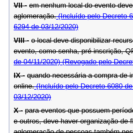
VII -
em nenhum local do evento deve 
aglomeração.
(Incluído pelo Decreto 
6294 de 03/12/2020)
VIII -
o local deve disponibilizar recu
evento, como senha, pré inscrição, Q
de 04/11/2020)
(Revogado pelo Decret
IX -
quando necessária a compra de in
online.
(Incluído pelo Decreto 6080 de
03/12/2020)
X -
para eventos que possuem período 
e outros, deve haver organização de fl
aglomeração de pessoas também nest