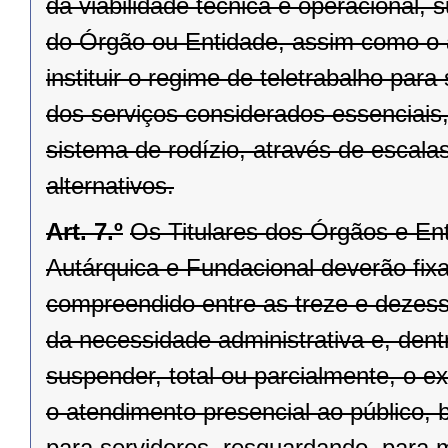
da viabilidade técnica e operacional, 
do Órgão ou Entidade, assim como o 
instituir o regime de teletrabalho pa
dos serviços considerados essenciais
sistema de rodízio, através de escala
alternativos.
Art. 7.º
Os Titulares dos Órgãos e Ent
Autárquica e Fundacional deverão fixar
compreendido entre as treze e dezesse
da necessidade administrativa e, dentr
suspender, total ou parcialmente, o 
o atendimento presencial ao público, 
para servidores, resguardando, para