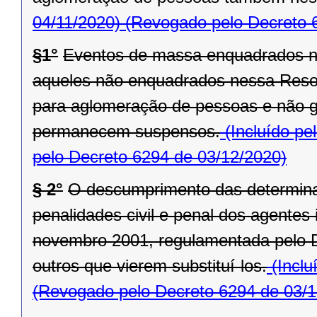
04/11/2020)
(Revogado pelo Decreto 
§1°
Eventos de massa enquadrados n
aqueles não enquadrados nessa Reso
para aglomeração de pessoas e não ga
permanecem suspensos.
(Incluído pe
pelo Decreto 6294 de 03/12/2020)
§ 2°
O descumprimento das determina
penalidades civil e penal dos agentes 
novembro 2001, regulamentada pelo D
outros que vierem substituí-los.
(Inclu
(Revogado pelo Decreto 6294 de 03/1