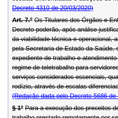
Decreto 4310 de 20/03/2020)
Art. 7.º
Os Titulares dos Órgãos e En
Decreto poderão, após análise justifi
da viabilidade técnica e operacional,
pela Secretaria de Estado da Saúde, s
expediente de trabalho e atendimento 
regime de teletrabalho para servidor
serviços considerados essenciais, qu
rodízio, através de escalas diferencia
(Redação dada pelo Decreto 5686 de 
§ 1º
Para a execução dos preceitos des
trabalho prestado remotamente por ser