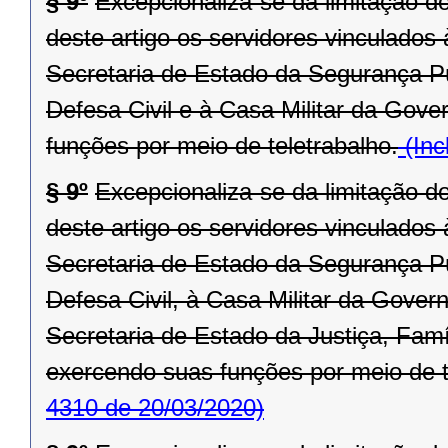
§ 9º
Excepcionaliza-se da limitação d
deste artigo os servidores vinculado
Secretaria de Estado da Segurança P
Defesa Civil e à Casa Militar da Gove
funções por meio de teletrabalho.
(Inc
§ 9º
Excepcionaliza-se da limitação d
deste artigo os servidores vinculado
Secretaria de Estado da Segurança P
Defesa Civil, à Casa Militar da Gove
Secretaria de Estado da Justiça, Fam
exercendo suas funções por meio de t
4310 de 20/03/2020)