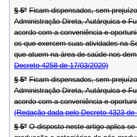
§ 5º
Ficam dispensados, sem prejuízo
Administração Direta, Autárquica e F
acordo com a conveniência e oportuni
os que exercem suas atividades na S
que atuem na área de saúde nos dem
Decreto 4258 de 17/03/2020)
§ 5º
Ficam dispensados, sem prejuízo
Administração Direta, Autárquica e F
acordo com a conveniência e oportuni
(Redação dada pelo Decreto 4323 de 
§ 5º
O disposto neste artigo aplica-se