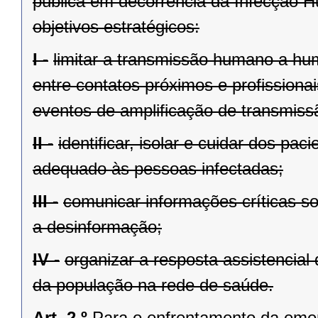
pública em decorrência da Infecção 
objetivos estratégicos:
I -
limitar a transmissão humano a hu
entre contatos próximos e profissiona
eventos de amplificação de transmiss
II -
identificar, isolar e cuidar dos p
adequado às pessoas infectadas;
III -
comunicar informações críticas s
a desinformação;
IV -
organizar a resposta assistencial
da população na rede de saúde.
Art. 2.º
Para o enfrentamento da eme