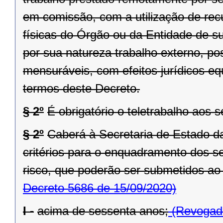
em comissão, com a utilização de rec
físicas do Órgão ou da Entidade de sua
por sua natureza trabalho externo, po
mensuráveis, com efeitos jurídicos eq
termos deste Decreto.
§ 2º
É obrigatório o teletrabalho aos s
§ 2º
Caberá à Secretaria de Estado da
critérios para o enquadramento dos s
risco, que poderão ser submetidos ao 
Decreto 5686 de 15/09/2020)
I -
acima de sessenta anos;
(Revogado