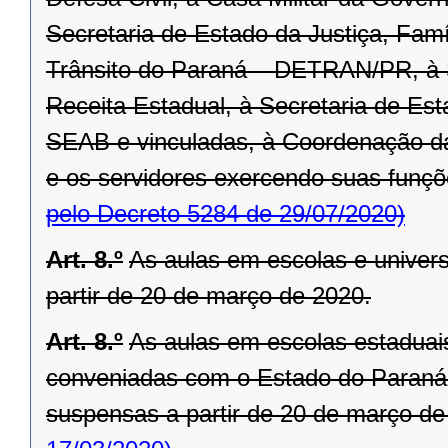
Secretaria de Estado da Justiça, Fam
Trânsito do Paraná – DETRAN/PR, à 
Receita Estadual, à Secretaria de Est
SEAB e vinculadas, à Coordenação d
e os servidores exercendo suas funçõe
pelo Decreto 5284 de 29/07/2020)
Art. 8.º
As aulas em escolas e univer
partir de 20 de março de 2020.
Art. 8.º
As aulas em escolas estaduais
conveniadas com o Estado do Paraná,
suspensas a partir de 20 de março de