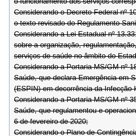
o funcionamento dos serviços corresp
Considerando o Decreto Federal nº 10
o texto revisado do Regulamento Sanit
Considerando a Lei Estadual nº 13.3
sobre a organização, regulamentação, 
serviços de saúde no âmbito do Esta
Considerando a Portaria MS/GM nº 188
Saúde, que declara Emergência em Sa
(ESPIN) em decorrência da Infecção
Considerando a Portaria MS/GM nº 356
Saúde, que regulamentou e operaciona
6 de fevereiro de 2020;
Considerando o Plano de Contingênci