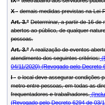
IX -
teletrabalho aos servidores públic
X -
demais medidas previstas na Lei F
Art. 3.º
Determinar, a partir de 16 d
abertos ao público, de qualquer natu
pessoas.
Art. 3.º
A realização de eventos abert
atendimento dos seguintes critérios:
(
04/11/2020)
(Revogado pelo Decreto 
I -
o local deve assegurar condições p
metro entre pessoas, em todas as dir
frequentadores e trabalhadores.
(Incl
(Revogado pelo Decreto 6294 de 03/1