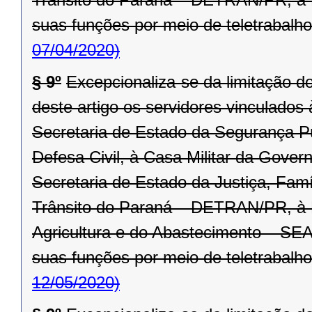
suas funções por meio de teletrabalho
07/04/2020)
§ 9º
Excepcionaliza-se da limitação d
deste artigo os servidores vinculado
Secretaria de Estado da Segurança P
Defesa Civil, à Casa Militar da Gover
Secretaria de Estado da Justiça, Fam
Trânsito do Paraná – DETRAN/PR, à R
Agricultura e do Abastecimento – SEA
suas funções por meio de teletrabalho
12/05/2020)