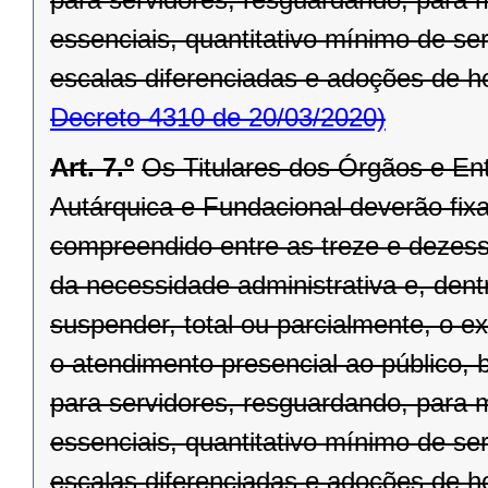
essenciais, quantitativo mínimo de se
escalas diferenciadas e adoções de hor
Decreto 4310 de 20/03/2020)
Art. 7.º
Os Titulares dos Órgãos e Ent
Autárquica e Fundacional deverão fixar
compreendido entre as treze e dezesse
da necessidade administrativa e, dentr
suspender, total ou parcialmente, o 
o atendimento presencial ao público, 
para servidores, resguardando, para
essenciais, quantitativo mínimo de se
escalas diferenciadas e adoções de hor