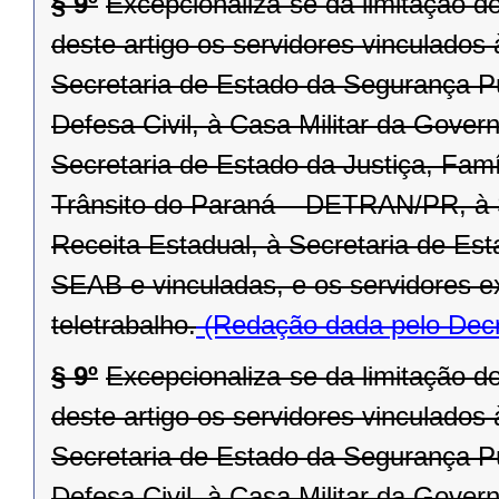
§ 9º
Excepcionaliza-se da limitação d
deste artigo os servidores vinculado
Secretaria de Estado da Segurança P
Defesa Civil, à Casa Militar da Gover
Secretaria de Estado da Justiça, Fam
Trânsito do Paraná – DETRAN/PR, à 
Receita Estadual, à Secretaria de Est
SEAB e vinculadas, e os servidores 
teletrabalho.
(Redação dada pelo Decr
§ 9º
Excepcionaliza-se da limitação d
deste artigo os servidores vinculado
Secretaria de Estado da Segurança P
Defesa Civil, à Casa Militar da Gover