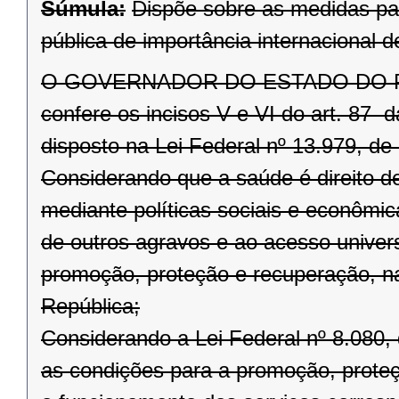
Súmula:
Dispõe sobre as medidas pa
pública de importância internacional
O GOVERNADOR DO ESTADO DO PARAN
confere os incisos V e VI do art. 87 
disposto na Lei Federal nº 13.979, de 
Considerando que a saúde é direito d
mediante políticas sociais e econômi
de outros agravos e ao acesso univers
promoção, proteção e recuperação, na
República;
Considerando a Lei Federal nº 8.080,
as condições para a promoção, prote