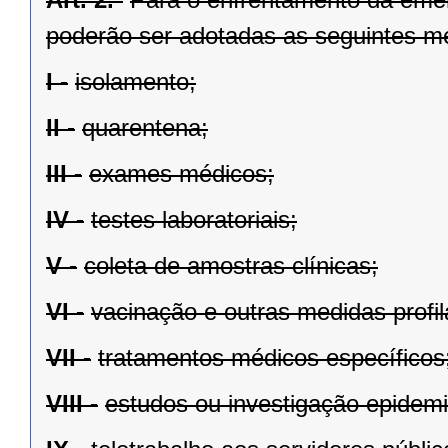
poderão ser adotadas as seguintes m
I -
isolamento;
II -
quarentena;
III -
exames médicos;
IV -
testes laboratoriais;
V -
coleta de amostras clínicas;
VI -
vacinação e outras medidas profil
VII -
tratamentos médicos específicos
VIII -
estudos ou investigação epidemi