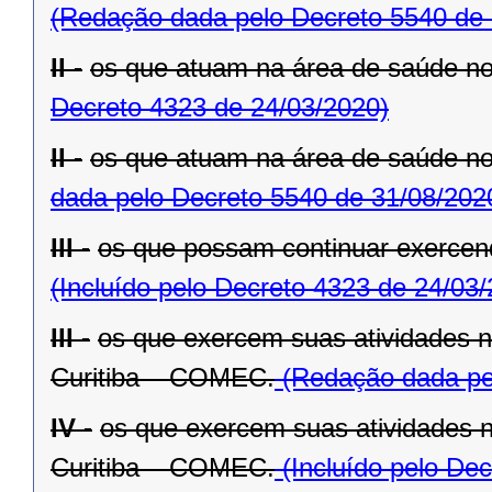
(Redação dada pelo Decreto 5540 de 
II -
os que atuam na área de saúde n
Decreto 4323 de 24/03/2020)
II -
os que atuam na área de saúde n
dada pelo Decreto 5540 de 31/08/202
III -
os que possam continuar exercend
(Incluído pelo Decreto 4323 de 24/03
III -
os que exercem suas atividades 
Curitiba – COMEC.
(Redação dada pel
IV -
os que exercem suas atividades 
Curitiba – COMEC.
(Incluído pelo De