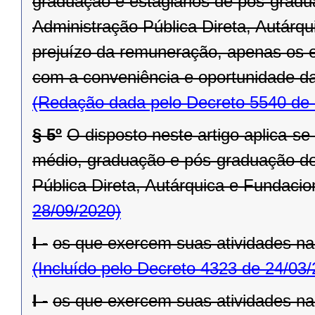
graduação e estagiários de pós-grad
Administração Pública Direta, Autárq
prejuízo da remuneração, apenas os e
com a conveniência e oportunidade da
(Redação dada pelo Decreto 5540 de 
§ 5º
O disposto neste artigo aplica-se 
médio, graduação e pós-graduação do
Pública Direta, Autárquica e Fundacio
28/09/2020)
I -
os que exercem suas atividades n
(Incluído pelo Decreto 4323 de 24/03
I -
os que exercem suas atividades n