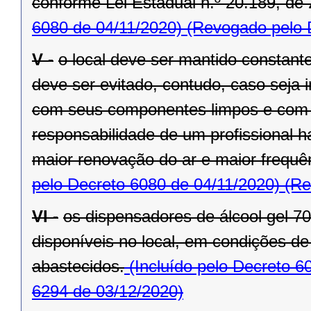
conforme Lei Estadual n.º 20.189, de 
6080 de 04/11/2020)
(Revogado pelo D
V -
o local deve ser mantido constant
deve ser evitado, contudo, caso seja 
com seus componentes limpos e com 
responsabilidade de um profissional h
maior renovação do ar e maior frequ
pelo Decreto 6080 de 04/11/2020)
(Re
VI -
os dispensadores de álcool gel 
disponíveis no local, em condições d
abastecidos.
(Incluído pelo Decreto 6
6294 de 03/12/2020)