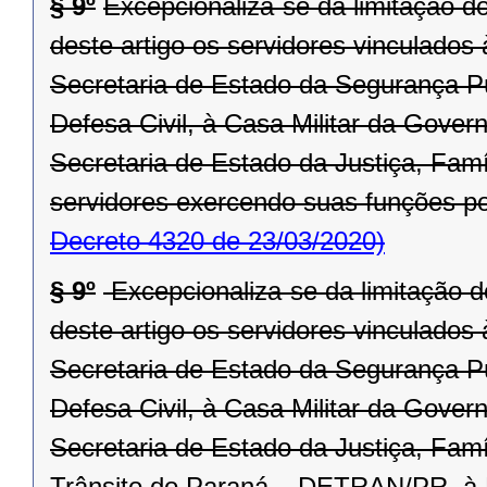
§ 9º
Excepcionaliza-se da limitação d
deste artigo os servidores vinculado
Secretaria de Estado da Segurança P
Defesa Civil, à Casa Militar da Gove
Secretaria de Estado da Justiça, Fa
servidores exercendo suas funções po
Decreto 4320 de 23/03/2020)
§ 9º
Excepcionaliza-se da limitação d
deste artigo os servidores vinculado
Secretaria de Estado da Segurança P
Defesa Civil, à Casa Militar da Gover
Secretaria de Estado da Justiça, Fam
Trânsito do Paraná – DETRAN/PR, à R