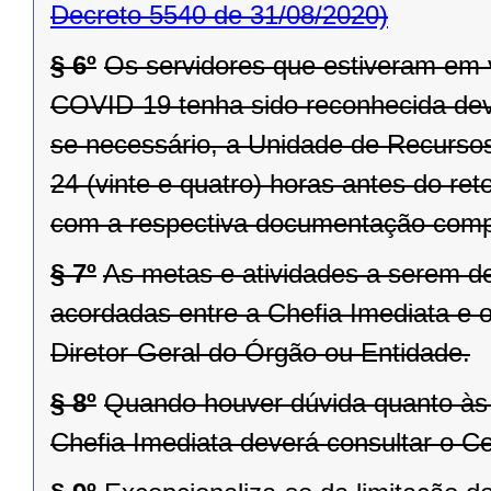
Decreto 5540 de 31/08/2020)
§ 6º
Os servidores que estiveram em 
COVID-19 tenha sido reconhecida dever
se necessário, a Unidade de Recurso
24 (vinte e quatro) horas antes do ret
com a respectiva documentação comp
§ 7º
As metas e atividades a serem 
acordadas entre a Chefia Imediata e o
Diretor-Geral do Órgão ou Entidade.
§ 8º
Quando houver dúvida quanto às 
Chefia Imediata deverá consultar o 