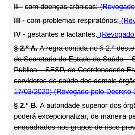
II -
com doenças crônicas;
(Revogado 
III -
com problemas respiratórios;
(Rev
IV -
gestantes e lactantes.
(Revogado 
§ 2.º A.
A regra contida no § 2.º deste
da Secretaria de Estado da Saúde – 
Pública – SESP, da Coordenadoria Est
servidores de saúde dos demais órgão
17/03/2020)
(Revogado pelo Decreto 
§ 2.º B.
A autoridade superior dos órg
poderá excepcionalizar, de maneira pe
enquadrados nos grupos de risco previs