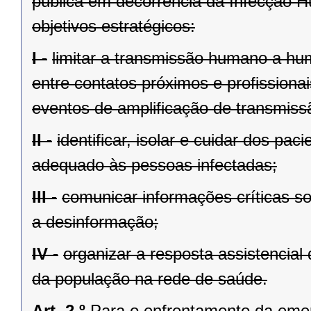
pública em decorrência da Infecção 
objetivos estratégicos:
I -
limitar a transmissão humano a hu
entre contatos próximos e profissiona
eventos de amplificação de transmiss
II -
identificar, isolar e cuidar dos p
adequado às pessoas infectadas;
III -
comunicar informações críticas s
a desinformação;
IV -
organizar a resposta assistencial
da população na rede de saúde.
Art. 2.º
Para o enfrentamento da eme