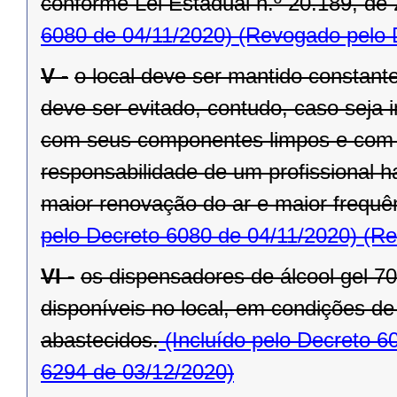
conforme Lei Estadual n.º 20.189, de 
6080 de 04/11/2020)
(Revogado pelo D
V -
o local deve ser mantido constant
deve ser evitado, contudo, caso seja 
com seus componentes limpos e com 
responsabilidade de um profissional h
maior renovação do ar e maior frequ
pelo Decreto 6080 de 04/11/2020)
(Re
VI -
os dispensadores de álcool gel 
disponíveis no local, em condições d
abastecidos.
(Incluído pelo Decreto 6
6294 de 03/12/2020)