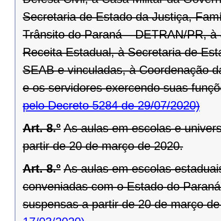
Secretaria de Estado da Justiça, Fam
Trânsito do Paraná – DETRAN/PR, à 
Receita Estadual, à Secretaria de Est
SEAB e vinculadas, à Coordenação d
e os servidores exercendo suas funçõe
pelo Decreto 5284 de 29/07/2020)
Art. 8.º
As aulas em escolas e univer
partir de 20 de março de 2020.
Art. 8.º
As aulas em escolas estaduais
conveniadas com o Estado do Paraná,
suspensas a partir de 20 de março de