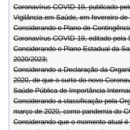
Coronavírus COVID-19, publicado pelo
Vigilância em Saúde, em fevereiro de
Considerando o Plano de Contingênci
Coronavírus COVID-19, editado pela 
Considerando o Plano Estadual da Sa
2020/2023;
Considerando a Declaração da Organi
2020, de que o surto do novo Corona
Saúde Pública de Importância Internac
Considerando a classificação pela Or
março de 2020, como pandemia do C
Considerando que o momento atual é 