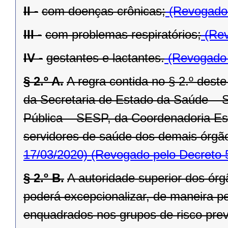
II -
com doenças crônicas;
(Revogado 
III -
com problemas respiratórios;
(Rev
IV -
gestantes e lactantes.
(Revogado 
§ 2.º A.
A regra contida no § 2.º deste
da Secretaria de Estado da Saúde – 
Pública – SESP, da Coordenadoria Est
servidores de saúde dos demais órgão
17/03/2020)
(Revogado pelo Decreto 
§ 2.º B.
A autoridade superior dos órg
poderá excepcionalizar, de maneira pe
enquadrados nos grupos de risco previs