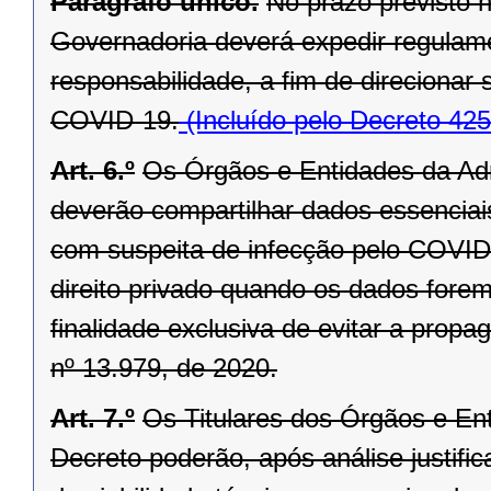
Parágrafo único.
No prazo previsto n
Governadoria deverá expedir regulam
responsabilidade, a fim de direcionar 
COVID-19.
(Incluído pelo Decreto 42
Art. 6.º
Os Órgãos e Entidades da Adm
deverão compartilhar dados essenciais
com suspeita de infecção pelo COVID
direito privado quando os dados forem 
finalidade exclusiva de evitar a prop
nº 13.979, de 2020.
Art. 7.º
Os Titulares dos Órgãos e En
Decreto poderão, após análise justifi