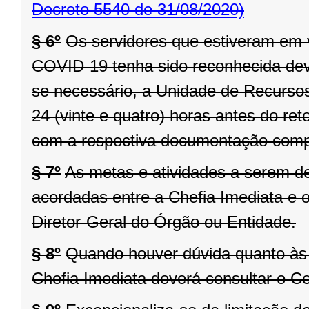
Decreto 5540 de 31/08/2020)
§ 6º
Os servidores que estiveram em 
COVID-19 tenha sido reconhecida dever
se necessário, a Unidade de Recurso
24 (vinte e quatro) horas antes do ret
com a respectiva documentação comp
§ 7º
As metas e atividades a serem 
acordadas entre a Chefia Imediata e o
Diretor-Geral do Órgão ou Entidade.
§ 8º
Quando houver dúvida quanto às 
Chefia Imediata deverá consultar o 