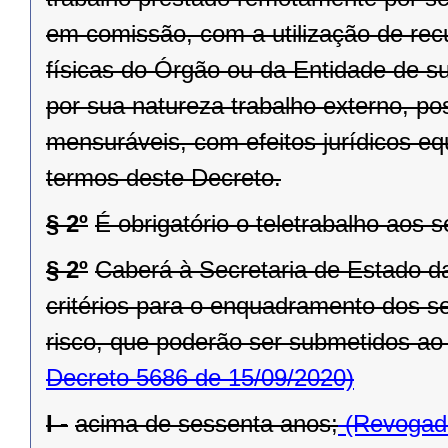
em comissão, com a utilização de rec
físicas do Órgão ou da Entidade de sua
por sua natureza trabalho externo, po
mensuráveis, com efeitos jurídicos eq
termos deste Decreto.
§ 2º
É obrigatório o teletrabalho aos s
§ 2º
Caberá à Secretaria de Estado da
critérios para o enquadramento dos s
risco, que poderão ser submetidos ao 
Decreto 5686 de 15/09/2020)
I -
acima de sessenta anos;
(Revogado