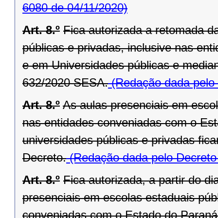
6080 de 04/11/2020)
Art. 8.º
Fica autorizada a retomada d
públicas e privadas, inclusive nas e
e em Universidades públicas e media
632/2020 SESA.
(Redação dada pelo 
Art. 8.º
As aulas presenciais em escola
nas entidades conveniadas com o Est
universidades públicas e privadas fic
Decreto.
(Redação dada pelo Decreto
Art. 8.º
Fica autorizada, a partir do 
presenciais em escolas estaduais públ
conveniadas com o Estado do Paraná,