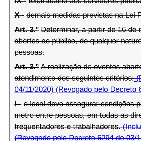
IX -
teletrabalho aos servidores públic
X -
demais medidas previstas na Lei F
Art. 3.º
Determinar, a partir de 16 d
abertos ao público, de qualquer natu
pessoas.
Art. 3.º
A realização de eventos abert
atendimento dos seguintes critérios:
(
04/11/2020)
(Revogado pelo Decreto 
I -
o local deve assegurar condições p
metro entre pessoas, em todas as dir
frequentadores e trabalhadores.
(Incl
(Revogado pelo Decreto 6294 de 03/1