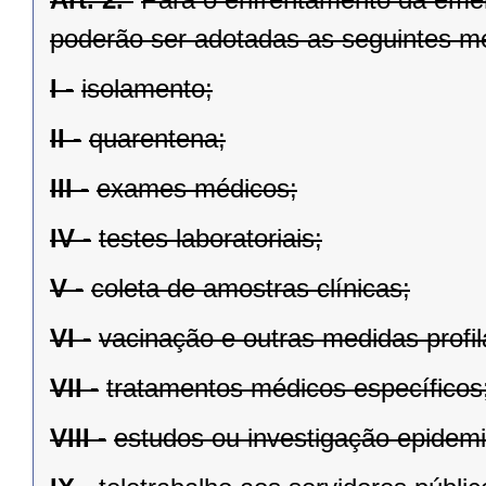
poderão ser adotadas as seguintes m
I -
isolamento;
II -
quarentena;
III -
exames médicos;
IV -
testes laboratoriais;
V -
coleta de amostras clínicas;
VI -
vacinação e outras medidas profil
VII -
tratamentos médicos específicos
VIII -
estudos ou investigação epidemi