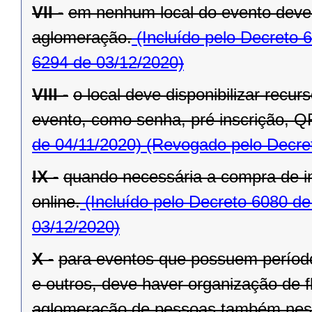
VII -
em nenhum local do evento deve 
aglomeração.
(Incluído pelo Decreto 
6294 de 03/12/2020)
VIII -
o local deve disponibilizar recu
evento, como senha, pré inscrição, Q
de 04/11/2020)
(Revogado pelo Decret
IX -
quando necessária a compra de in
online.
(Incluído pelo Decreto 6080 de
03/12/2020)
X -
para eventos que possuem período 
e outros, deve haver organização de fl
aglomeração de pessoas também nest