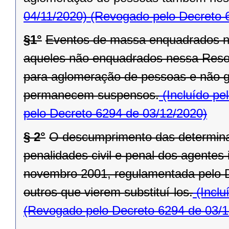
04/11/2020)
(Revogado pelo Decreto 
§1°
Eventos de massa enquadrados n
aqueles não enquadrados nessa Reso
para aglomeração de pessoas e não ga
permanecem suspensos.
(Incluído pe
pelo Decreto 6294 de 03/12/2020)
§ 2°
O descumprimento das determina
penalidades civil e penal dos agentes 
novembro 2001, regulamentada pelo D
outros que vierem substituí-los.
(Inclu
(Revogado pelo Decreto 6294 de 03/1