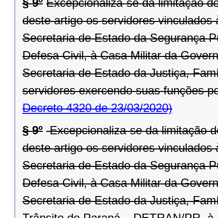
§ 9º
Excepcionaliza-se da limitação d
deste artigo os servidores vinculado
Secretaria de Estado da Segurança P
Defesa Civil, à Casa Militar da Gove
Secretaria de Estado da Justiça, Fa
servidores exercendo suas funções po
Decreto 4320 de 23/03/2020)
§ 9º
Excepcionaliza-se da limitação d
deste artigo os servidores vinculado
Secretaria de Estado da Segurança P
Defesa Civil, à Casa Militar da Gover
Secretaria de Estado da Justiça, Fam
Trânsito do Paraná – DETRAN/PR, à R