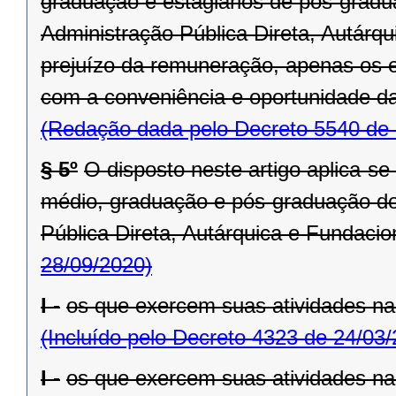
graduação e estagiários de pós-grad
Administração Pública Direta, Autárq
prejuízo da remuneração, apenas os e
com a conveniência e oportunidade da
(Redação dada pelo Decreto 5540 de 
§ 5º
O disposto neste artigo aplica-se 
médio, graduação e pós-graduação do
Pública Direta, Autárquica e Fundacio
28/09/2020)
I -
os que exercem suas atividades n
(Incluído pelo Decreto 4323 de 24/03
I -
os que exercem suas atividades n