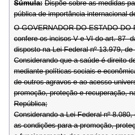
Súmula:
Dispõe sobre as medidas pa
pública de importância internacional
O GOVERNADOR DO ESTADO DO PARAN
confere os incisos V e VI do art. 87 
disposto na Lei Federal nº 13.979, de 
Considerando que a saúde é direito d
mediante políticas sociais e econômi
de outros agravos e ao acesso univers
promoção, proteção e recuperação, na
República;
Considerando a Lei Federal nº 8.080,
as condições para a promoção, prote