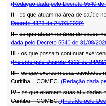
(Redação dada pelo Decreto 5540 de 
II -
os que atuam na área de saúde n
Decreto 4323 de 24/03/2020)
II -
os que atuam na área de saúde n
dada pelo Decreto 5540 de 31/08/202
III -
os que possam continuar exercend
(Incluído pelo Decreto 4323 de 24/03
III -
os que exercem suas atividades 
Curitiba – COMEC.
(Redação dada pel
IV -
os que exercem suas atividades 
Curitiba – COMEC.
(Incluído pelo De