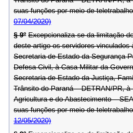
suas funções por meio de teletrabalho
07/04/2020)
§ 9º
Excepcionaliza-se da limitação d
deste artigo os servidores vinculado
Secretaria de Estado da Segurança P
Defesa Civil, à Casa Militar da Gover
Secretaria de Estado da Justiça, Fam
Trânsito do Paraná – DETRAN/PR, à R
Agricultura e do Abastecimento – SEA
suas funções por meio de teletrabalho
12/05/2020)