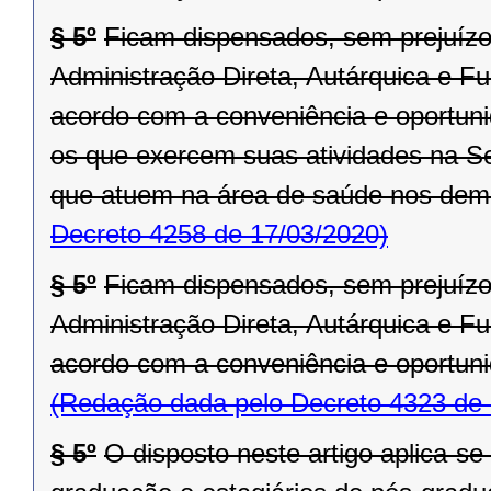
§ 5º
Ficam dispensados, sem prejuízo
Administração Direta, Autárquica e F
acordo com a conveniência e oportuni
os que exercem suas atividades na S
que atuem na área de saúde nos dem
Decreto 4258 de 17/03/2020)
§ 5º
Ficam dispensados, sem prejuízo
Administração Direta, Autárquica e F
acordo com a conveniência e oportuni
(Redação dada pelo Decreto 4323 de 
§ 5º
O disposto neste artigo aplica-se