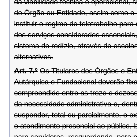
da viabilidade técnica e operacional, 
do Órgão ou Entidade, assim como o 
instituir o regime de teletrabalho pa
dos serviços considerados essenciais
sistema de rodízio, através de escala
alternativos.
Art. 7.º
Os Titulares dos Órgãos e Ent
Autárquica e Fundacional deverão fixar
compreendido entre as treze e dezesse
da necessidade administrativa e, dentr
suspender, total ou parcialmente, o 
o atendimento presencial ao público, 
para servidores, resguardando, para