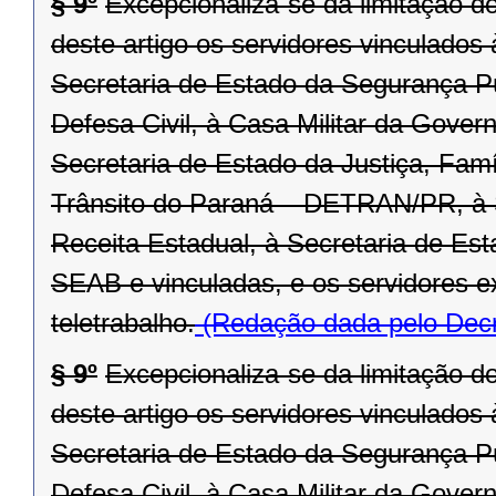
§ 9º
Excepcionaliza-se da limitação d
deste artigo os servidores vinculado
Secretaria de Estado da Segurança P
Defesa Civil, à Casa Militar da Gover
Secretaria de Estado da Justiça, Fam
Trânsito do Paraná – DETRAN/PR, à 
Receita Estadual, à Secretaria de Est
SEAB e vinculadas, e os servidores 
teletrabalho.
(Redação dada pelo Decr
§ 9º
Excepcionaliza-se da limitação d
deste artigo os servidores vinculado
Secretaria de Estado da Segurança P
Defesa Civil, à Casa Militar da Gover