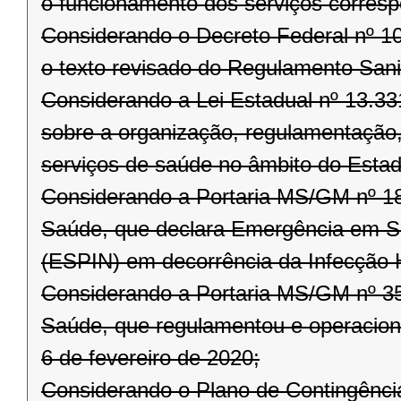
o funcionamento dos serviços corresp
Considerando o Decreto Federal nº 10
o texto revisado do Regulamento Sanit
Considerando a Lei Estadual nº 13.3
sobre a organização, regulamentação, 
serviços de saúde no âmbito do Esta
Considerando a Portaria MS/GM nº 188
Saúde, que declara Emergência em Sa
(ESPIN) em decorrência da Infecção
Considerando a Portaria MS/GM nº 356
Saúde, que regulamentou e operaciona
6 de fevereiro de 2020;
Considerando o Plano de Contingênci