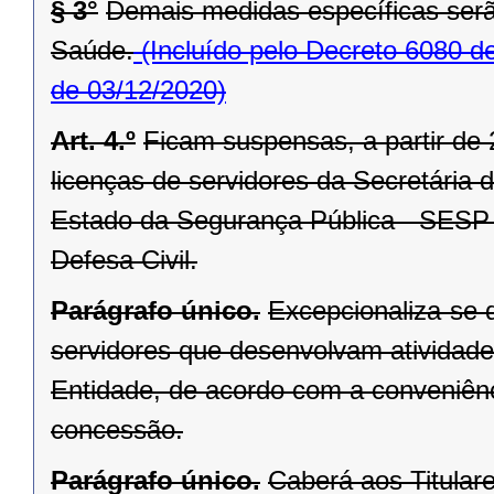
§ 3°
Demais medidas específicas serã
Saúde.
(Incluído pelo Decreto 6080 d
de 03/12/2020)
Art. 4.º
Ficam suspensas, a partir de 
licenças de servidores da Secretária
Estado da Segurança Pública - SESP 
Defesa Civil.
Parágrafo único.
Excepcionaliza-se d
servidores que desenvolvam atividad
Entidade, de acordo com a conveniên
concessão.
Parágrafo único.
Caberá aos Titular