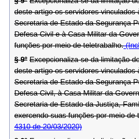
§ 9º
Excepcionaliza-se da limitação d
deste artigo os servidores vinculado
Secretaria de Estado da Segurança P
Defesa Civil e à Casa Militar da Gove
funções por meio de teletrabalho.
(Inc
§ 9º
Excepcionaliza-se da limitação d
deste artigo os servidores vinculado
Secretaria de Estado da Segurança P
Defesa Civil, à Casa Militar da Gove
Secretaria de Estado da Justiça, Fam
exercendo suas funções por meio de t
4310 de 20/03/2020)