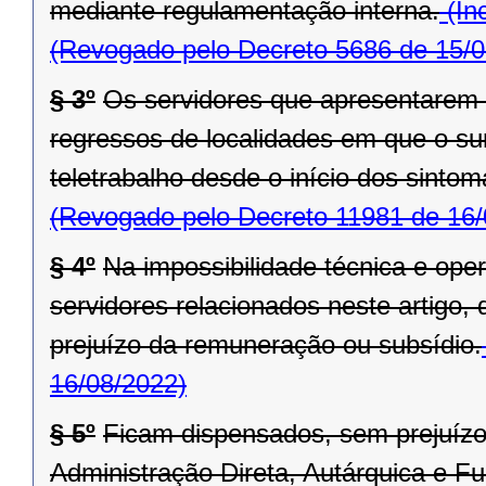
mediante regulamentação interna.
(In
(Revogado pelo Decreto 5686 de 15/0
§ 3º
Os servidores que apresentarem
regressos de localidades em que o sur
teletrabalho desde o início dos sinto
(Revogado pelo Decreto 11981 de 16/
§ 4º
Na impossibilidade técnica e ope
servidores relacionados neste artigo,
prejuízo da remuneração ou subsídio.
16/08/2022)
§ 5º
Ficam dispensados, sem prejuízo
Administração Direta, Autárquica e F