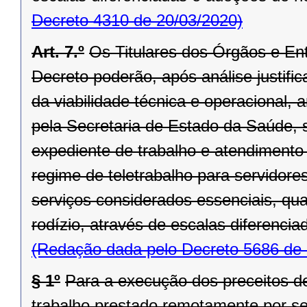
Decreto 4310 de 20/03/2020)
Art. 7.º
Os Titulares dos Órgãos e En
Decreto poderão, após análise justifi
da viabilidade técnica e operacional,
pela Secretaria de Estado da Saúde, s
expediente de trabalho e atendimento 
regime de teletrabalho para servidor
serviços considerados essenciais, qu
rodízio, através de escalas diferencia
(Redação dada pelo Decreto 5686 de 
§ 1º
Para a execução dos preceitos des
trabalho prestado remotamente por ser