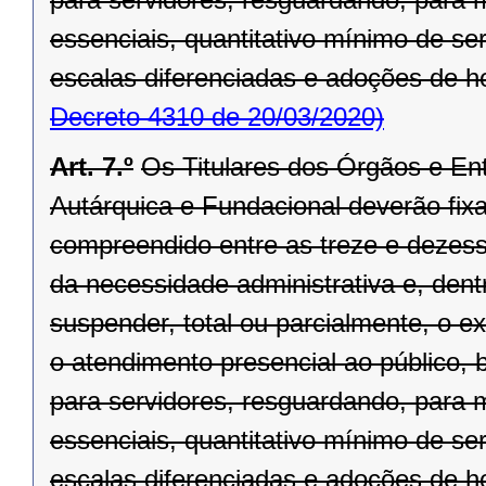
essenciais, quantitativo mínimo de se
escalas diferenciadas e adoções de hor
Decreto 4310 de 20/03/2020)
Art. 7.º
Os Titulares dos Órgãos e Ent
Autárquica e Fundacional deverão fixar
compreendido entre as treze e dezesse
da necessidade administrativa e, dentr
suspender, total ou parcialmente, o 
o atendimento presencial ao público, 
para servidores, resguardando, para
essenciais, quantitativo mínimo de se
escalas diferenciadas e adoções de hor