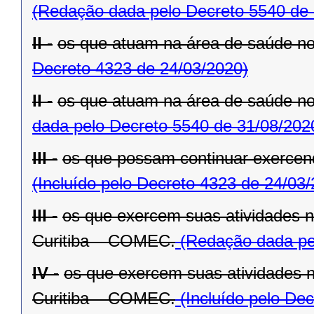
(Redação dada pelo Decreto 5540 de 
II -
os que atuam na área de saúde n
Decreto 4323 de 24/03/2020)
II -
os que atuam na área de saúde n
dada pelo Decreto 5540 de 31/08/202
III -
os que possam continuar exercend
(Incluído pelo Decreto 4323 de 24/03
III -
os que exercem suas atividades 
Curitiba – COMEC.
(Redação dada pel
IV -
os que exercem suas atividades 
Curitiba – COMEC.
(Incluído pelo De