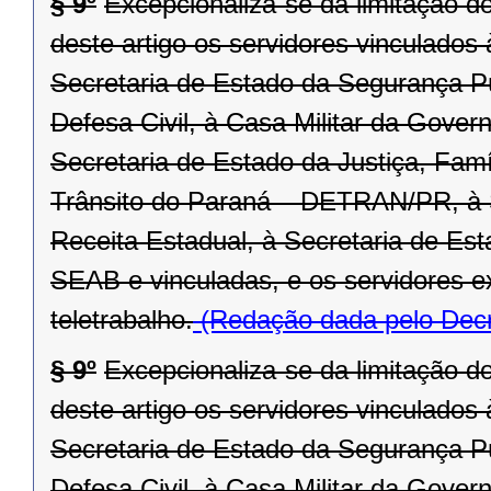
§ 9º
Excepcionaliza-se da limitação d
deste artigo os servidores vinculado
Secretaria de Estado da Segurança P
Defesa Civil, à Casa Militar da Gover
Secretaria de Estado da Justiça, Fam
Trânsito do Paraná – DETRAN/PR, à 
Receita Estadual, à Secretaria de Est
SEAB e vinculadas, e os servidores 
teletrabalho.
(Redação dada pelo Decr
§ 9º
Excepcionaliza-se da limitação d
deste artigo os servidores vinculado
Secretaria de Estado da Segurança P
Defesa Civil, à Casa Militar da Gover