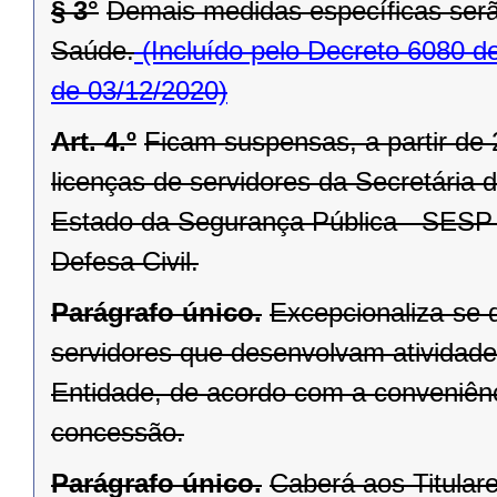
§ 3°
Demais medidas específicas serã
Saúde.
(Incluído pelo Decreto 6080 d
de 03/12/2020)
Art. 4.º
Ficam suspensas, a partir de 
licenças de servidores da Secretária
Estado da Segurança Pública - SESP 
Defesa Civil.
Parágrafo único.
Excepcionaliza-se d
servidores que desenvolvam atividad
Entidade, de acordo com a conveniên
concessão.
Parágrafo único.
Caberá aos Titular