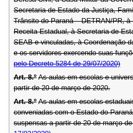
Secretaria de Estado da Justiça, Fam
Trânsito do Paraná – DETRAN/PR, à 
Receita Estadual, à Secretaria de Est
SEAB e vinculadas, à Coordenação d
e os servidores exercendo suas funçõe
pelo Decreto 5284 de 29/07/2020)
Art. 8.º
As aulas em escolas e univer
partir de 20 de março de 2020.
Art. 8.º
As aulas em escolas estaduais
conveniadas com o Estado do Paraná,
suspensas a partir de 20 de março de