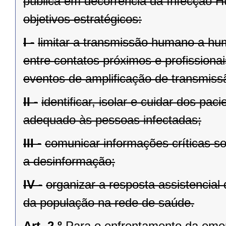
pública em decorrência da Infecção 
objetivos estratégicos:
I -
limitar a transmissão humano a hu
entre contatos próximos e profissiona
eventos de amplificação de transmiss
II -
identificar, isolar e cuidar dos p
adequado às pessoas infectadas;
III -
comunicar informações críticas s
a desinformação;
IV -
organizar a resposta assistencial
da população na rede de saúde.
Art. 2.º
Para o enfrentamento da eme