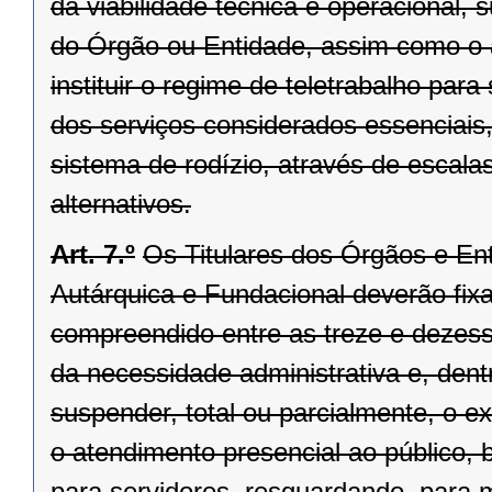
da viabilidade técnica e operacional, 
do Órgão ou Entidade, assim como o 
instituir o regime de teletrabalho pa
dos serviços considerados essenciais
sistema de rodízio, através de escala
alternativos.
Art. 7.º
Os Titulares dos Órgãos e Ent
Autárquica e Fundacional deverão fixar
compreendido entre as treze e dezesse
da necessidade administrativa e, dentr
suspender, total ou parcialmente, o 
o atendimento presencial ao público, 
para servidores, resguardando, para