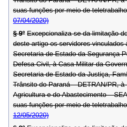
suas funções por meio de teletrabalho
07/04/2020)
§ 9º
Excepcionaliza-se da limitação d
deste artigo os servidores vinculado
Secretaria de Estado da Segurança P
Defesa Civil, à Casa Militar da Gover
Secretaria de Estado da Justiça, Fam
Trânsito do Paraná – DETRAN/PR, à R
Agricultura e do Abastecimento – SEA
suas funções por meio de teletrabalho
12/05/2020)