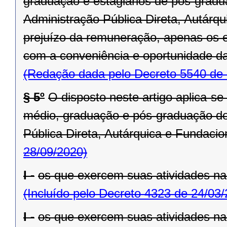
graduação e estagiários de pós-grad
Administração Pública Direta, Autárq
prejuízo da remuneração, apenas os e
com a conveniência e oportunidade da
(Redação dada pelo Decreto 5540 de 
§ 5º
O disposto neste artigo aplica-se 
médio, graduação e pós-graduação do
Pública Direta, Autárquica e Fundacio
28/09/2020)
I -
os que exercem suas atividades n
(Incluído pelo Decreto 4323 de 24/03
I -
os que exercem suas atividades n