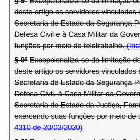
§ 9º
Excepcionaliza-se da limitação d
deste artigo os servidores vinculado
Secretaria de Estado da Segurança P
Defesa Civil e à Casa Militar da Gove
funções por meio de teletrabalho.
(Inc
§ 9º
Excepcionaliza-se da limitação d
deste artigo os servidores vinculado
Secretaria de Estado da Segurança P
Defesa Civil, à Casa Militar da Gove
Secretaria de Estado da Justiça, Fam
exercendo suas funções por meio de t
4310 de 20/03/2020)