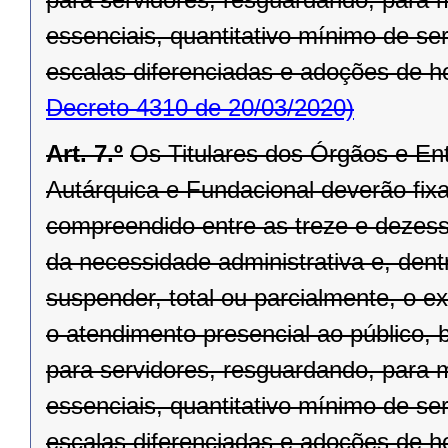
essenciais, quantitativo mínimo de se
escalas diferenciadas e adoções de hor
Decreto 4310 de 20/03/2020)
Art. 7.º
Os Titulares dos Órgãos e Ent
Autárquica e Fundacional deverão fixar
compreendido entre as treze e dezesse
da necessidade administrativa e, dentr
suspender, total ou parcialmente, o 
o atendimento presencial ao público, 
para servidores, resguardando, para
essenciais, quantitativo mínimo de se
escalas diferenciadas e adoções de hor