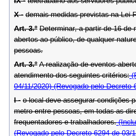
IX -
teletrabalho aos servidores públic
X -
demais medidas previstas na Lei F
Art. 3.º
Determinar, a partir de 16 d
abertos ao público, de qualquer natu
pessoas.
Art. 3.º
A realização de eventos abert
atendimento dos seguintes critérios:
(
04/11/2020)
(Revogado pelo Decreto 
I -
o local deve assegurar condições p
metro entre pessoas, em todas as dir
frequentadores e trabalhadores.
(Incl
(Revogado pelo Decreto 6294 de 03/1