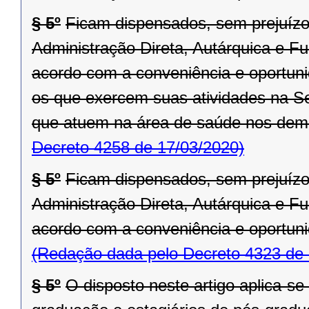
§ 5º
Ficam dispensados, sem prejuízo
Administração Direta, Autárquica e F
acordo com a conveniência e oportuni
os que exercem suas atividades na S
que atuem na área de saúde nos dem
Decreto 4258 de 17/03/2020)
§ 5º
Ficam dispensados, sem prejuízo
Administração Direta, Autárquica e F
acordo com a conveniência e oportuni
(Redação dada pelo Decreto 4323 de 
§ 5º
O disposto neste artigo aplica-se