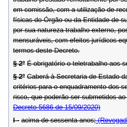
em comissão, com a utilização de rec
físicas do Órgão ou da Entidade de sua
por sua natureza trabalho externo, po
mensuráveis, com efeitos jurídicos eq
termos deste Decreto.
§ 2º
É obrigatório o teletrabalho aos s
§ 2º
Caberá à Secretaria de Estado da
critérios para o enquadramento dos s
risco, que poderão ser submetidos ao 
Decreto 5686 de 15/09/2020)
I -
acima de sessenta anos;
(Revogado