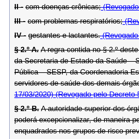
II -
com doenças crônicas;
(Revogado 
III -
com problemas respiratórios;
(Rev
IV -
gestantes e lactantes.
(Revogado 
§ 2.º A.
A regra contida no § 2.º deste
da Secretaria de Estado da Saúde – 
Pública – SESP, da Coordenadoria Est
servidores de saúde dos demais órgão
17/03/2020)
(Revogado pelo Decreto 
§ 2.º B.
A autoridade superior dos órg
poderá excepcionalizar, de maneira pe
enquadrados nos grupos de risco previs