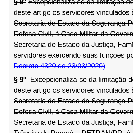
§ 9º
Excepcionaliza-se da limitação d
deste artigo os servidores vinculado
Secretaria de Estado da Segurança P
Defesa Civil, à Casa Militar da Gove
Secretaria de Estado da Justiça, Fa
servidores exercendo suas funções po
Decreto 4320 de 23/03/2020)
§ 9º
Excepcionaliza-se da limitação d
deste artigo os servidores vinculado
Secretaria de Estado da Segurança P
Defesa Civil, à Casa Militar da Gover
Secretaria de Estado da Justiça, Fam
Trânsito do Paraná – DETRAN/PR, à R