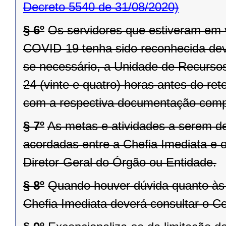
Decreto 5540 de 31/08/2020)
§ 6º
Os servidores que estiveram em 
COVID-19 tenha sido reconhecida dever
se necessário, a Unidade de Recurso
24 (vinte e quatro) horas antes do ret
com a respectiva documentação comp
§ 7º
As metas e atividades a serem 
acordadas entre a Chefia Imediata e o
Diretor-Geral do Órgão ou Entidade.
§ 8º
Quando houver dúvida quanto às 
Chefia Imediata deverá consultar o 