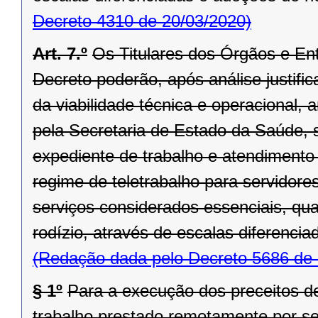
Decreto 4310 de 20/03/2020)
Art. 7.º
Os Titulares dos Órgãos e En
Decreto poderão, após análise justifi
da viabilidade técnica e operacional,
pela Secretaria de Estado da Saúde, s
expediente de trabalho e atendimento 
regime de teletrabalho para servidor
serviços considerados essenciais, qu
rodízio, através de escalas diferencia
(Redação dada pelo Decreto 5686 de 
§ 1º
Para a execução dos preceitos des
trabalho prestado remotamente por ser