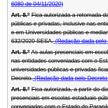
6080 de 04/11/2020)
Art. 8.º
Fica autorizada a retomada d
públicas e privadas, inclusive nas e
e em Universidades públicas e media
632/2020 SESA.
(Redação dada pelo 
Art. 8.º
As aulas presenciais em escola
nas entidades conveniadas com o Est
universidades públicas e privadas fic
Decreto.
(Redação dada pelo Decreto
Art. 8.º
Fica autorizada, a partir do 
presenciais em escolas estaduais públ
conveniadas com o Estado do Paraná,