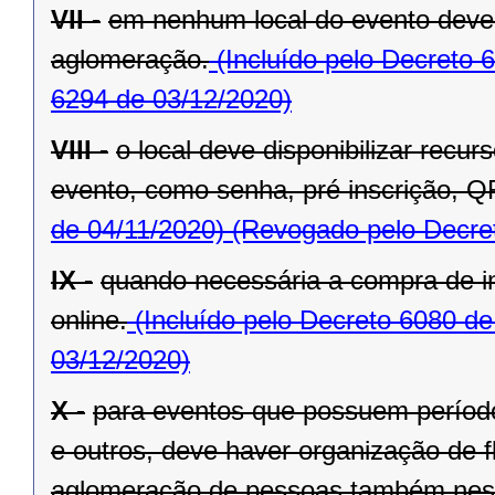
VII -
em nenhum local do evento deve 
aglomeração.
(Incluído pelo Decreto 
6294 de 03/12/2020)
VIII -
o local deve disponibilizar recu
evento, como senha, pré inscrição, Q
de 04/11/2020)
(Revogado pelo Decret
IX -
quando necessária a compra de in
online.
(Incluído pelo Decreto 6080 de
03/12/2020)
X -
para eventos que possuem período 
e outros, deve haver organização de fl
aglomeração de pessoas também nest