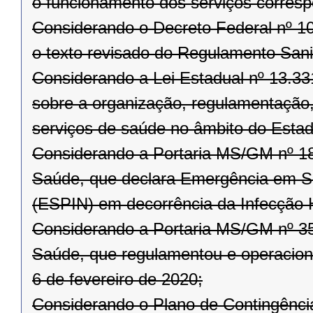
o funcionamento dos serviços corresp
Considerando o Decreto Federal nº 10
o texto revisado do Regulamento Sanit
Considerando a Lei Estadual nº 13.3
sobre a organização, regulamentação, 
serviços de saúde no âmbito do Esta
Considerando a Portaria MS/GM nº 188
Saúde, que declara Emergência em Sa
(ESPIN) em decorrência da Infecção
Considerando a Portaria MS/GM nº 356
Saúde, que regulamentou e operaciona
6 de fevereiro de 2020;
Considerando o Plano de Contingênci