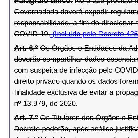
Parágrafo único.
No prazo previsto n
Governadoria deverá expedir regulam
responsabilidade, a fim de direcionar 
COVID-19.
(Incluído pelo Decreto 42
Art. 6.º
Os Órgãos e Entidades da Adm
deverão compartilhar dados essenciais
com suspeita de infecção pelo COVID
direito privado quando os dados forem 
finalidade exclusiva de evitar a prop
nº 13.979, de 2020.
Art. 7.º
Os Titulares dos Órgãos e En
Decreto poderão, após análise justifi