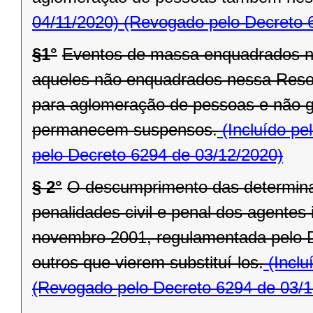
04/11/2020)
(Revogado pelo Decreto 
§1°
Eventos de massa enquadrados n
aqueles não enquadrados nessa Reso
para aglomeração de pessoas e não ga
permanecem suspensos.
(Incluído pe
pelo Decreto 6294 de 03/12/2020)
§ 2°
O descumprimento das determina
penalidades civil e penal dos agentes 
novembro 2001, regulamentada pelo D
outros que vierem substituí-los.
(Inclu
(Revogado pelo Decreto 6294 de 03/1