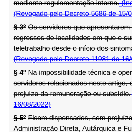
mediante regulamentação interna.
(In
(Revogado pelo Decreto 5686 de 15/0
§ 3º
Os servidores que apresentarem
regressos de localidades em que o sur
teletrabalho desde o início dos sinto
(Revogado pelo Decreto 11981 de 16/
§ 4º
Na impossibilidade técnica e ope
servidores relacionados neste artigo,
prejuízo da remuneração ou subsídio.
16/08/2022)
§ 5º
Ficam dispensados, sem prejuízo
Administração Direta, Autárquica e F