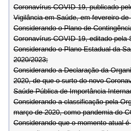
Coronavírus COVID-19, publicado pelo
Vigilância em Saúde, em fevereiro de
Considerando o Plano de Contingênci
Coronavírus COVID-19, editado pela 
Considerando o Plano Estadual da Sa
2020/2023;
Considerando a Declaração da Organi
2020, de que o surto do novo Corona
Saúde Pública de Importância Internac
Considerando a classificação pela Or
março de 2020, como pandemia do C
Considerando que o momento atual é 