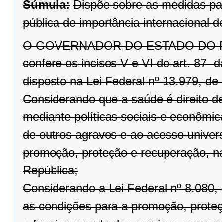
Súmula:
Dispõe sobre as medidas pa
pública de importância internacional
O GOVERNADOR DO ESTADO DO PARAN
confere os incisos V e VI do art. 87 
disposto na Lei Federal nº 13.979, de 
Considerando que a saúde é direito d
mediante políticas sociais e econômi
de outros agravos e ao acesso univers
promoção, proteção e recuperação, na
República;
Considerando a Lei Federal nº 8.080,
as condições para a promoção, prote