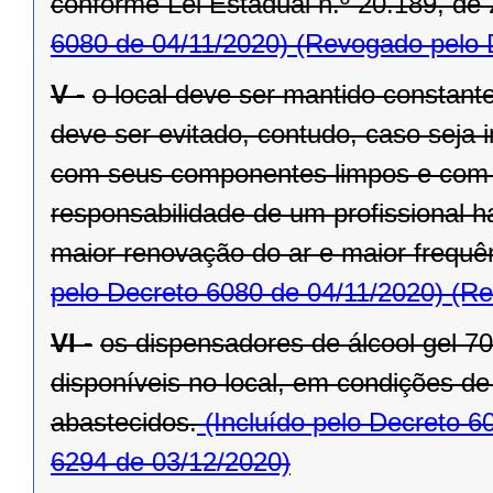
conforme Lei Estadual n.º 20.189, de 
6080 de 04/11/2020)
(Revogado pelo D
V -
o local deve ser mantido constant
deve ser evitado, contudo, caso seja 
com seus componentes limpos e com 
responsabilidade de um profissional h
maior renovação do ar e maior frequ
pelo Decreto 6080 de 04/11/2020)
(Re
VI -
os dispensadores de álcool gel 
disponíveis no local, em condições d
abastecidos.
(Incluído pelo Decreto 6
6294 de 03/12/2020)