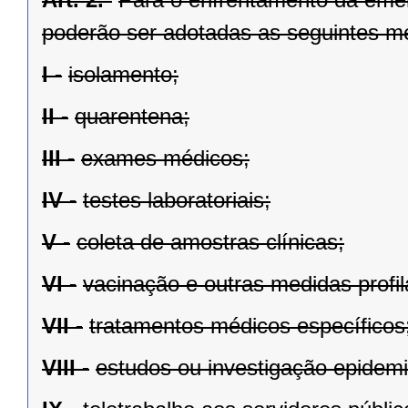
poderão ser adotadas as seguintes m
I -
isolamento;
II -
quarentena;
III -
exames médicos;
IV -
testes laboratoriais;
V -
coleta de amostras clínicas;
VI -
vacinação e outras medidas profil
VII -
tratamentos médicos específicos
VIII -
estudos ou investigação epidemi