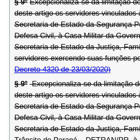
§ 9º
Excepcionaliza-se da limitação d
deste artigo os servidores vinculado
Secretaria de Estado da Segurança P
Defesa Civil, à Casa Militar da Gove
Secretaria de Estado da Justiça, Fa
servidores exercendo suas funções po
Decreto 4320 de 23/03/2020)
§ 9º
Excepcionaliza-se da limitação d
deste artigo os servidores vinculado
Secretaria de Estado da Segurança P
Defesa Civil, à Casa Militar da Gover
Secretaria de Estado da Justiça, Fam
Trânsito do Paraná – DETRAN/PR, à R