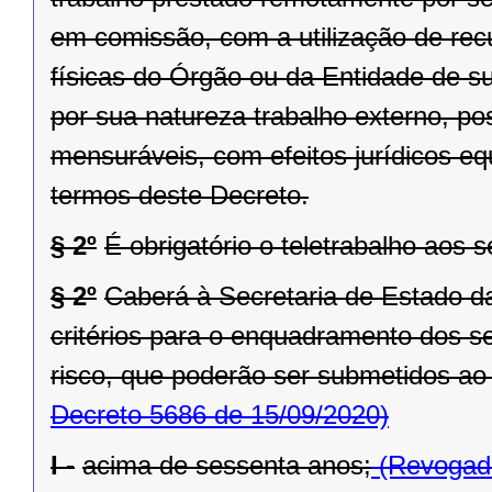
em comissão, com a utilização de rec
físicas do Órgão ou da Entidade de sua
por sua natureza trabalho externo, po
mensuráveis, com efeitos jurídicos eq
termos deste Decreto.
§ 2º
É obrigatório o teletrabalho aos s
§ 2º
Caberá à Secretaria de Estado da
critérios para o enquadramento dos s
risco, que poderão ser submetidos ao 
Decreto 5686 de 15/09/2020)
I -
acima de sessenta anos;
(Revogado