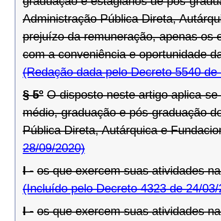
graduação e estagiários de pós-grad
Administração Pública Direta, Autárq
prejuízo da remuneração, apenas os e
com a conveniência e oportunidade da
(Redação dada pelo Decreto 5540 de 
§ 5º
O disposto neste artigo aplica-se 
médio, graduação e pós-graduação do
Pública Direta, Autárquica e Fundacio
28/09/2020)
I -
os que exercem suas atividades n
(Incluído pelo Decreto 4323 de 24/03
I -
os que exercem suas atividades n