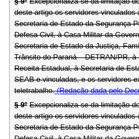
§ 9º
Excepcionaliza-se da limitação d
deste artigo os servidores vinculado
Secretaria de Estado da Segurança P
Defesa Civil, à Casa Militar da Gover
Secretaria de Estado da Justiça, Fam
Trânsito do Paraná – DETRAN/PR, à 
Receita Estadual, à Secretaria de Est
SEAB e vinculadas, e os servidores 
teletrabalho.
(Redação dada pelo Decr
§ 9º
Excepcionaliza-se da limitação d
deste artigo os servidores vinculado
Secretaria de Estado da Segurança P
Defesa Civil, à Casa Militar da Gover