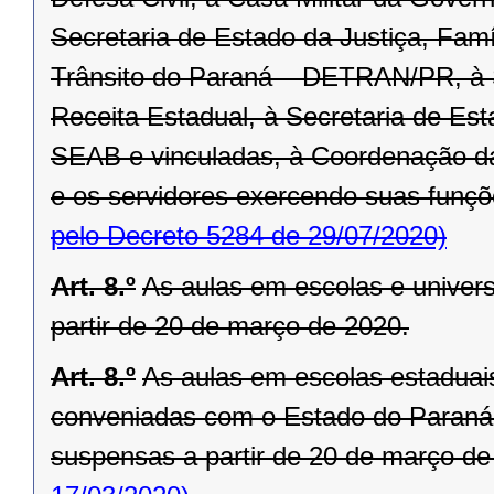
Secretaria de Estado da Justiça, Fam
Trânsito do Paraná – DETRAN/PR, à 
Receita Estadual, à Secretaria de Est
SEAB e vinculadas, à Coordenação d
e os servidores exercendo suas funçõe
pelo Decreto 5284 de 29/07/2020)
Art. 8.º
As aulas em escolas e univer
partir de 20 de março de 2020.
Art. 8.º
As aulas em escolas estaduais
conveniadas com o Estado do Paraná,
suspensas a partir de 20 de março de