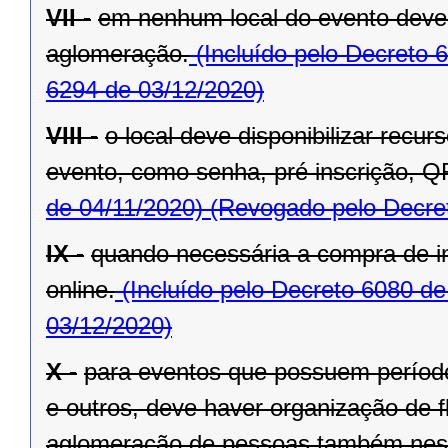
VII -
em nenhum local do evento deve 
aglomeração.
(Incluído pelo Decreto 
6294 de 03/12/2020)
VIII -
o local deve disponibilizar recu
evento, como senha, pré inscrição, Q
de 04/11/2020)
(Revogado pelo Decret
IX -
quando necessária a compra de in
online.
(Incluído pelo Decreto 6080 de
03/12/2020)
X -
para eventos que possuem período 
e outros, deve haver organização de fl
aglomeração de pessoas também nest