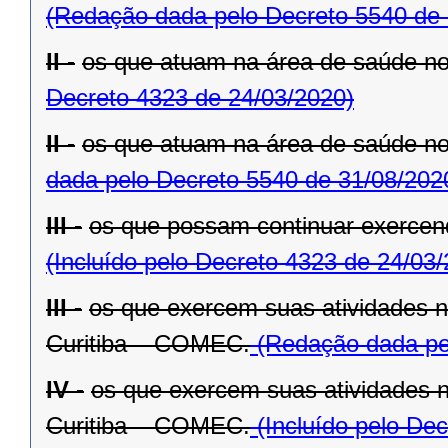
(Redação dada pelo Decreto 5540 de 
II -
os que atuam na área de saúde n
Decreto 4323 de 24/03/2020)
II -
os que atuam na área de saúde n
dada pelo Decreto 5540 de 31/08/202
III -
os que possam continuar exercend
(Incluído pelo Decreto 4323 de 24/03
III -
os que exercem suas atividades 
Curitiba – COMEC.
(Redação dada pel
IV -
os que exercem suas atividades 
Curitiba – COMEC.
(Incluído pelo De