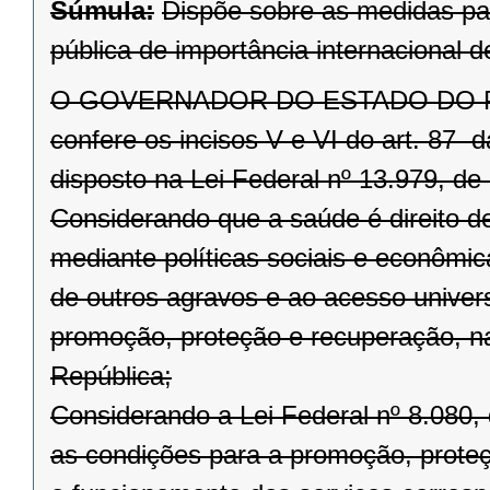
Súmula:
Dispõe sobre as medidas pa
pública de importância internacional
O GOVERNADOR DO ESTADO DO PARAN
confere os incisos V e VI do art. 87 
disposto na Lei Federal nº 13.979, de 
Considerando que a saúde é direito d
mediante políticas sociais e econômi
de outros agravos e ao acesso univers
promoção, proteção e recuperação, na
República;
Considerando a Lei Federal nº 8.080,
as condições para a promoção, prote