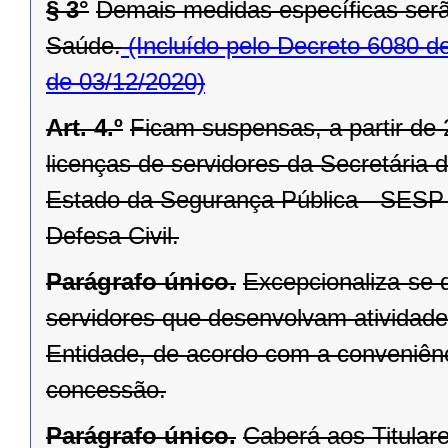
§ 3°
Demais medidas específicas serã
Saúde.
(Incluído pelo Decreto 6080 d
de 03/12/2020)
Art. 4.º
Ficam suspensas, a partir de 
licenças de servidores da Secretária
Estado da Segurança Pública - SESP 
Defesa Civil.
Parágrafo único.
Excepcionaliza-se d
servidores que desenvolvam atividad
Entidade, de acordo com a conveniên
concessão.
Parágrafo único.
Caberá aos Titular