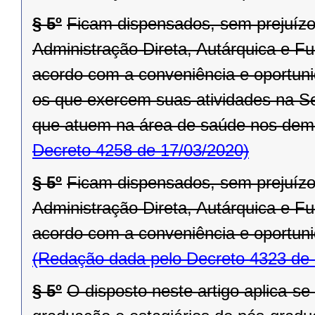
§ 5º
Ficam dispensados, sem prejuízo
Administração Direta, Autárquica e F
acordo com a conveniência e oportuni
os que exercem suas atividades na S
que atuem na área de saúde nos dem
Decreto 4258 de 17/03/2020)
§ 5º
Ficam dispensados, sem prejuízo
Administração Direta, Autárquica e F
acordo com a conveniência e oportuni
(Redação dada pelo Decreto 4323 de 
§ 5º
O disposto neste artigo aplica-se