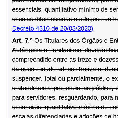
essenciais, quantitativo mínimo de se
escalas diferenciadas e adoções de hor
Decreto 4310 de 20/03/2020)
Art. 7.º
Os Titulares dos Órgãos e Ent
Autárquica e Fundacional deverão fixar
compreendido entre as treze e dezesse
da necessidade administrativa e, dentr
suspender, total ou parcialmente, o 
o atendimento presencial ao público, 
para servidores, resguardando, para
essenciais, quantitativo mínimo de se
escalas diferenciadas e adoções de hor