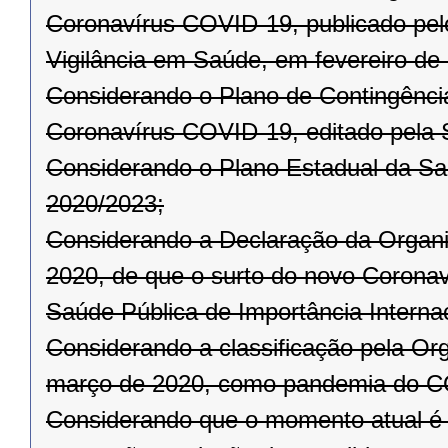
Coronavírus COVID-19, publicado pelo
Vigilância em Saúde, em fevereiro de
Considerando o Plano de Contingênci
Coronavírus COVID-19, editado pela 
Considerando o Plano Estadual da Sa
2020/2023;
Considerando a Declaração da Organi
2020, de que o surto do novo Corona
Saúde Pública de Importância Internac
Considerando a classificação pela Or
março de 2020, como pandemia do C
Considerando que o momento atual é 