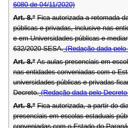
6080 de 04/11/2020)
Art. 8.º
Fica autorizada a retomada d
públicas e privadas, inclusive nas e
e em Universidades públicas e media
632/2020 SESA.
(Redação dada pelo 
Art. 8.º
As aulas presenciais em escola
nas entidades conveniadas com o Est
universidades públicas e privadas fic
Decreto.
(Redação dada pelo Decreto
Art. 8.º
Fica autorizada, a partir do 
presenciais em escolas estaduais públ
conveniadas com o Estado do Paraná,