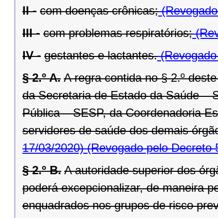
II -
com doenças crônicas;
(Revogado 
III -
com problemas respiratórios;
(Rev
IV -
gestantes e lactantes.
(Revogado 
§ 2.º A.
A regra contida no § 2.º deste
da Secretaria de Estado da Saúde – 
Pública – SESP, da Coordenadoria Est
servidores de saúde dos demais órgão
17/03/2020)
(Revogado pelo Decreto 
§ 2.º B.
A autoridade superior dos órg
poderá excepcionalizar, de maneira pe
enquadrados nos grupos de risco previs