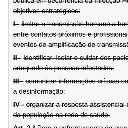
pública em decorrência da Infecção 
objetivos estratégicos:
I -
limitar a transmissão humano a hu
entre contatos próximos e profissiona
eventos de amplificação de transmiss
II -
identificar, isolar e cuidar dos p
adequado às pessoas infectadas;
III -
comunicar informações críticas s
a desinformação;
IV -
organizar a resposta assistencial
da população na rede de saúde.
Art. 2.º
Para o enfrentamento da eme