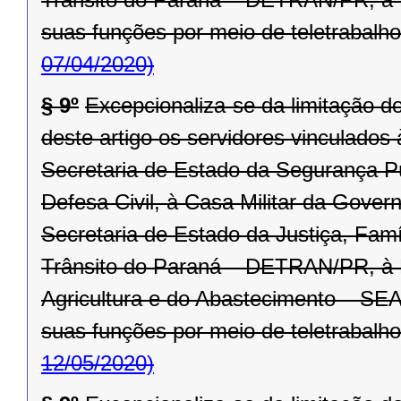
suas funções por meio de teletrabalho
07/04/2020)
§ 9º
Excepcionaliza-se da limitação d
deste artigo os servidores vinculado
Secretaria de Estado da Segurança P
Defesa Civil, à Casa Militar da Gover
Secretaria de Estado da Justiça, Fam
Trânsito do Paraná – DETRAN/PR, à R
Agricultura e do Abastecimento – SEA
suas funções por meio de teletrabalho
12/05/2020)