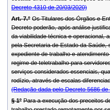
Decreto 4310 de 20/03/2020)
Art. 7.º
Os Titulares dos Órgãos e En
Decreto poderão, após análise justifi
da viabilidade técnica e operacional,
pela Secretaria de Estado da Saúde, s
expediente de trabalho e atendimento 
regime de teletrabalho para servidor
serviços considerados essenciais, qu
rodízio, através de escalas diferencia
(Redação dada pelo Decreto 5686 de 
§ 1º
Para a execução dos preceitos des
trabalho prestado remotamente por ser