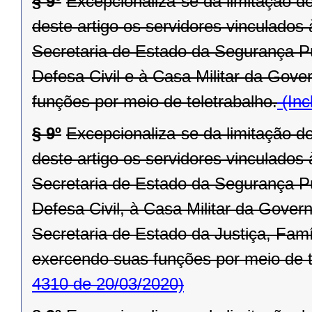
§ 9º
Excepcionaliza-se da limitação d
deste artigo os servidores vinculado
Secretaria de Estado da Segurança P
Defesa Civil e à Casa Militar da Gove
funções por meio de teletrabalho.
(Inc
§ 9º
Excepcionaliza-se da limitação d
deste artigo os servidores vinculado
Secretaria de Estado da Segurança P
Defesa Civil, à Casa Militar da Gove
Secretaria de Estado da Justiça, Fam
exercendo suas funções por meio de t
4310 de 20/03/2020)