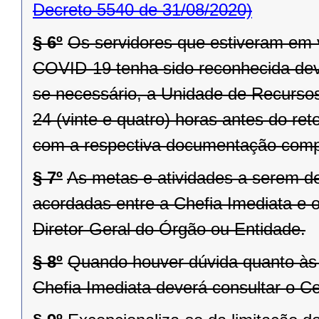
Decreto 5540 de 31/08/2020)
§ 6º
Os servidores que estiveram em 
COVID-19 tenha sido reconhecida dever
se necessário, a Unidade de Recurso
24 (vinte e quatro) horas antes do ret
com a respectiva documentação comp
§ 7º
As metas e atividades a serem 
acordadas entre a Chefia Imediata e o
Diretor-Geral do Órgão ou Entidade.
§ 8º
Quando houver dúvida quanto às 
Chefia Imediata deverá consultar o 