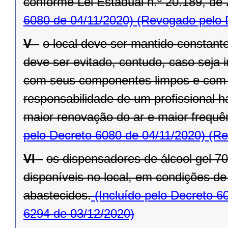
conforme Lei Estadual n.º 20.189, de 
6080 de 04/11/2020)
(Revogado pelo D
V -
o local deve ser mantido constant
deve ser evitado, contudo, caso seja 
com seus componentes limpos e com 
responsabilidade de um profissional h
maior renovação do ar e maior frequ
pelo Decreto 6080 de 04/11/2020)
(Re
VI -
os dispensadores de álcool gel 
disponíveis no local, em condições d
abastecidos.
(Incluído pelo Decreto 6
6294 de 03/12/2020)