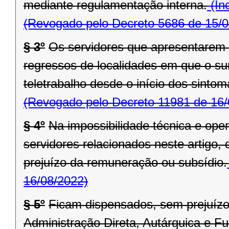
mediante regulamentação interna.
(In
(Revogado pelo Decreto 5686 de 15/0
§ 3º
Os servidores que apresentarem
regressos de localidades em que o sur
teletrabalho desde o início dos sinto
(Revogado pelo Decreto 11981 de 16/
§ 4º
Na impossibilidade técnica e ope
servidores relacionados neste artigo,
prejuízo da remuneração ou subsídio.
16/08/2022)
§ 5º
Ficam dispensados, sem prejuízo
Administração Direta, Autárquica e F