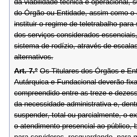
da viabilidade técnica e operacional, 
do Órgão ou Entidade, assim como o 
instituir o regime de teletrabalho pa
dos serviços considerados essenciais
sistema de rodízio, através de escala
alternativos.
Art. 7.º
Os Titulares dos Órgãos e Ent
Autárquica e Fundacional deverão fixar
compreendido entre as treze e dezesse
da necessidade administrativa e, dentr
suspender, total ou parcialmente, o 
o atendimento presencial ao público, 
para servidores, resguardando, para