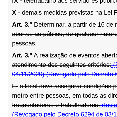
IX -
teletrabalho aos servidores públic
X -
demais medidas previstas na Lei F
Art. 3.º
Determinar, a partir de 16 d
abertos ao público, de qualquer natu
pessoas.
Art. 3.º
A realização de eventos abert
atendimento dos seguintes critérios:
(
04/11/2020)
(Revogado pelo Decreto 
I -
o local deve assegurar condições p
metro entre pessoas, em todas as dir
frequentadores e trabalhadores.
(Incl
(Revogado pelo Decreto 6294 de 03/1