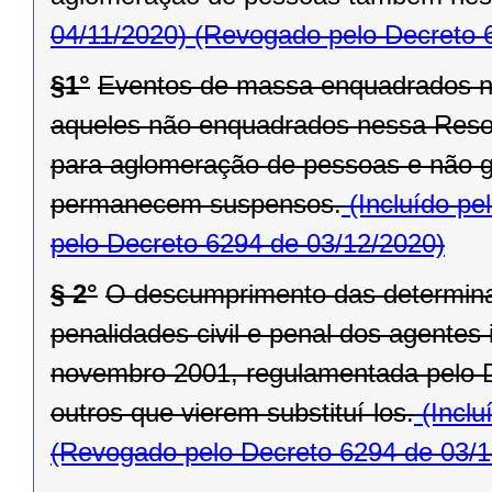
04/11/2020)
(Revogado pelo Decreto 
§1°
Eventos de massa enquadrados n
aqueles não enquadrados nessa Reso
para aglomeração de pessoas e não ga
permanecem suspensos.
(Incluído pe
pelo Decreto 6294 de 03/12/2020)
§ 2°
O descumprimento das determina
penalidades civil e penal dos agentes 
novembro 2001, regulamentada pelo D
outros que vierem substituí-los.
(Inclu
(Revogado pelo Decreto 6294 de 03/1