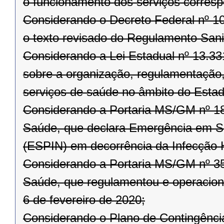
o funcionamento dos serviços corresp
Considerando o Decreto Federal nº 10
o texto revisado do Regulamento Sanit
Considerando a Lei Estadual nº 13.3
sobre a organização, regulamentação, 
serviços de saúde no âmbito do Esta
Considerando a Portaria MS/GM nº 188
Saúde, que declara Emergência em Sa
(ESPIN) em decorrência da Infecção
Considerando a Portaria MS/GM nº 356
Saúde, que regulamentou e operaciona
6 de fevereiro de 2020;
Considerando o Plano de Contingênci