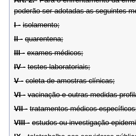
poderão ser adotadas as seguintes m
I -
isolamento;
II -
quarentena;
III -
exames médicos;
IV -
testes laboratoriais;
V -
coleta de amostras clínicas;
VI -
vacinação e outras medidas profil
VII -
tratamentos médicos específicos
VIII -
estudos ou investigação epidemi