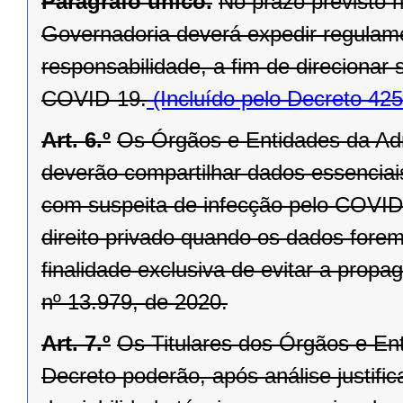
Parágrafo único.
No prazo previsto n
Governadoria deverá expedir regulam
responsabilidade, a fim de direcionar 
COVID-19.
(Incluído pelo Decreto 42
Art. 6.º
Os Órgãos e Entidades da Adm
deverão compartilhar dados essenciais
com suspeita de infecção pelo COVID
direito privado quando os dados forem 
finalidade exclusiva de evitar a prop
nº 13.979, de 2020.
Art. 7.º
Os Titulares dos Órgãos e En
Decreto poderão, após análise justifi