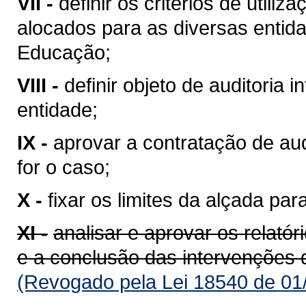
VII -
definir os critérios de util
alocados para as diversas entid
Educação;
VIII -
definir objeto de auditoria
entidade;
IX -
aprovar a contratação de au
for o caso;
X -
fixar os limites da alçada par
XI -
analisar e aprovar os relató
e a conclusão das intervenções d
(Revogado pela Lei 18540 de 01