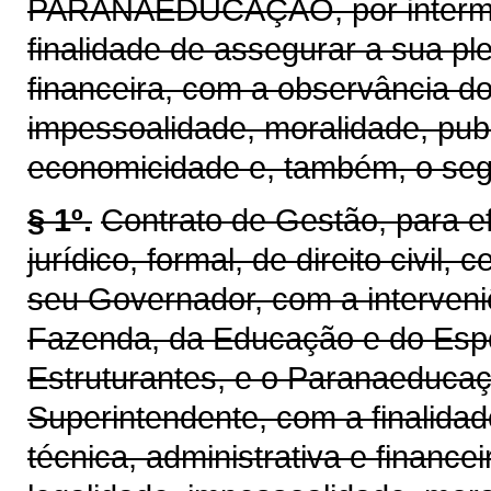
PARANAEDUCAÇÃO, por interméd
finalidade de assegurar a sua pl
financeira, com a observância do
impessoalidade, moralidade, publ
economicidade e, também, o seg
§ 1º.
Contrato de Gestão, para ef
jurídico, formal, de direito civil
seu Governador, com a interveni
Fazenda, da Educação e do Espo
Estruturantes, e o Paranaeducaç
Superintendente, com a finalida
técnica, administrativa e finance