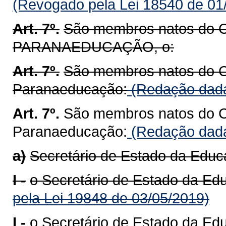
(Revogado pela Lei 18540 de 01
Art. 7º.
São membros natos do C
PARANAEDUCAÇÃO, o:
Art. 7º.
São membros natos do C
Paranaeducação:
(Redação dada
Art. 7º.
São membros natos do C
Paranaeducação:
(Redação dada
a)
Secretário de Estado da Educ
I -
o Secretário de Estado da Ed
pela Lei 19848 de 03/05/2019)
I -
o Secretário de Estado da Ed