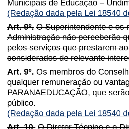
Municipais de Educação – Undi
(Redação dada pela Lei 18540 d
Art. 9º.
O Superintendente e os
Administração não perceberão 
pelos serviços que prestarem
considerados de relevante intere
Art. 9º.
Os membros do Conselho
qualquer remuneração ou vantag
PARANAEDUCAÇÃO, que serão co
público.
(Redação dada pela Lei 18540 d
Art. 10.
O Diretor Técnico e o Di