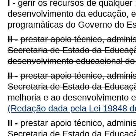
I -
gerir os recursos de qualquer
desenvolvimento da educação, e
programáticas do Governo do Es
II -
prestar apoio técnico, admini
Secretaria de Estado da Educaçã
desenvolvimento educacional do
II -
prestar apoio técnico, admini
Secretaria de Estado da Educaçã
melhoria e ao desenvolvimento 
(Redação dada pela Lei 19848 d
II -
prestar apoio técnico, admini
Secretaria de Estado da Educaçã