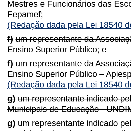
Mestres e Funcionários das Esc
Fepamef;
(Redação dada pela Lei 18540 d
f)
um representante da Associaç
Ensino Superior Público; e
f)
um representante da Associaç
Ensino Superior Público – Apiesp
(Redação dada pela Lei 18540 d
g)
um representante indicado pel
Municipais de Educação - UNDI
g)
um representante indicado pel