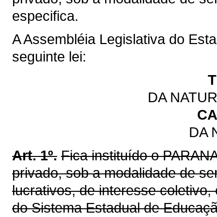
especifica.
A Assembléia Legislativa do Est
seguinte lei:
T
DA NATUR
CA
DA 
Art. 1º.
Fica instituído o PARAN
privado, sob a modalidade de se
lucrativos, de interesse coletivo
do Sistema Estadual de Educação,