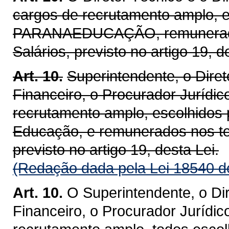
cargos de recrutamento amplo, e
PARANAEDUCAÇÃO, remunerados
Salários, previsto no artigo 19, de
Art. 10.
Superintendente, o Direto
Financeiro, o Procurador Jurídic
recrutamento amplo, escolhidos 
Educação, e remunerados nos te
previsto no artigo 19, desta Lei.
(Redação dada pela Lei 18540 d
Art. 10.
O Superintendente, o Dir
Financeiro, o Procurador Jurídic