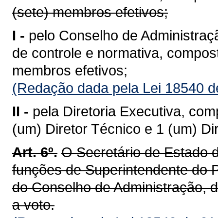
(sete) membros efetivos;
I -
pelo Conselho de Administração
de controle e normativa, compos
membros efetivos;
(Redação dada pela Lei 18540 d
II -
pela Diretoria Executiva, com
(um) Diretor Técnico e 1 (um) Dir
Art. 6º.
O Secretário de Estado
funções de Superintendente 
do Conselho de Administração, de
a voto.