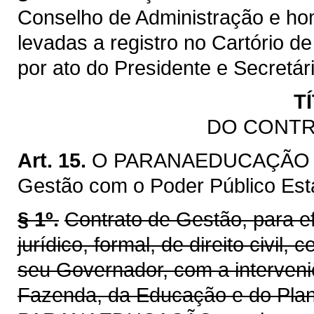
Conselho de Administração e ho
levadas a registro no Cartório de
por ato do Presidente e Secretá
T
DO CONTR
Art. 15.
O PARANAEDUCAÇÃO fica
Gestão com o Poder Público Est
§ 1º.
Contrato de Gestão, para efe
jurídico, formal, de direito civil
seu Governador, com a interveni
Fazenda, da Educação e do Pla