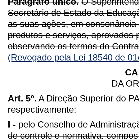
Parágrafo único.
O Superinte
Secretário de Estado da Educaçã
as suas ações, em consonância 
produtos e serviços, aprovados 
observando os termos do Contrat
(Revogado pela Lei 18540 de 01
CA
DA O
Art. 5º.
A Direção Superior do 
respectivamente:
I -
pelo Conselho de Administração
de controle e normativa, compos