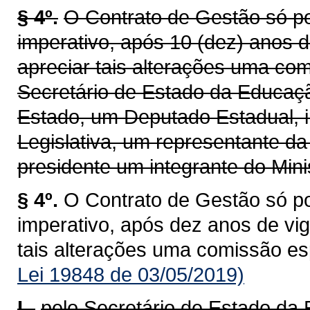
§ 4º.
O Contrato de Gestão só po
imperativo, após 10 (dez) anos d
apreciar tais alterações uma co
Secretário de Estado da Educaç
Estado, um Deputado Estadual, i
Legislativa, um representante d
presidente um integrante do Minis
§ 4º.
O Contrato de Gestão só po
imperativo, após dez anos de vig
tais alterações uma comissão es
Lei 19848 de 03/05/2019)
I -
pelo Secretário de Estado da