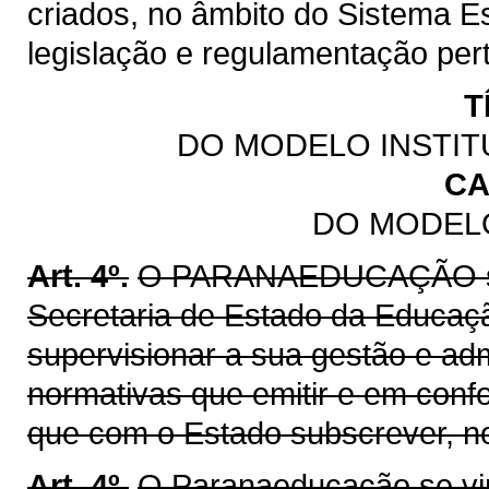
criados, no âmbito do Sistema E
legislação e regulamentação pert
T
DO MODELO INSTIT
CA
DO MODELO
Art. 4º.
O PARANAEDUCAÇÃO se v
Secretaria de Estado da Educaç
supervisionar a sua gestão e ad
normativas que emitir e em con
que com o Estado subscrever, nos
Art. 4º.
O Paranaeducação se vin