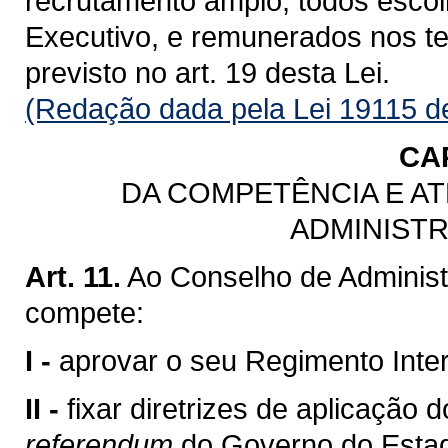
recrutamento amplo, todos esco
Executivo, e remunerados nos t
previsto no art. 19 desta Lei.
(Redação dada pela Lei 19115 d
CAP
DA COMPETÊNCIA E A
ADMINIST
Art. 11.
Ao Conselho de Admin
compete:
I -
aprovar o seu Regimento Inte
II -
fixar diretrizes de aplicação
referendum
do Governo do Estad