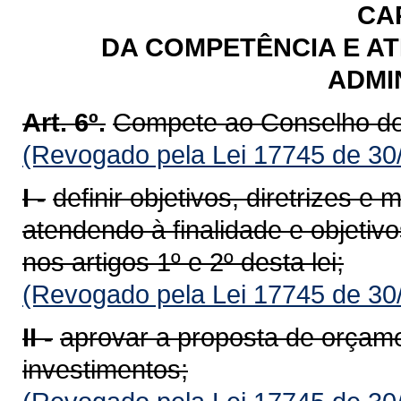
CAP
DA COMPETÊNCIA E A
ADMI
Art. 6º.
Compete ao Conselho de
(Revogado pela Lei 17745 de 30
I -
definir objetivos, diretrizes
atendendo à finalidade e objetivo
nos artigos 1º e 2º desta lei;
(Revogado pela Lei 17745 de 30
II -
aprovar a proposta de orçam
investimentos;