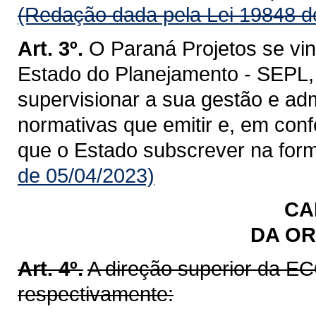
(Redação dada pela Lei 19848 d
Art. 3º.
O Paraná Projetos se vin
Estado do Planejamento - SEPL,
supervisionar a sua gestão e ad
normativas que emitir e, em co
que o Estado subscrever na forma
de 05/04/2023)
CA
DA O
Art. 4º.
A direção superior da E
respectivamente: