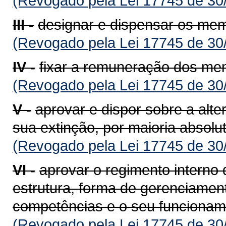
(Revogado pela Lei 17745 de 30
III -
designar e dispensar os mem
(Revogado pela Lei 17745 de 30
IV -
fixar a remuneração dos mem
(Revogado pela Lei 17745 de 30
V -
aprovar e dispor sobre a alte
sua extinção, por maioria absol
(Revogado pela Lei 17745 de 30
VI -
aprovar o regimento interno 
estrutura, forma de gerenciamen
competências e o seu funcionam
(Revogado pela Lei 17745 de 30