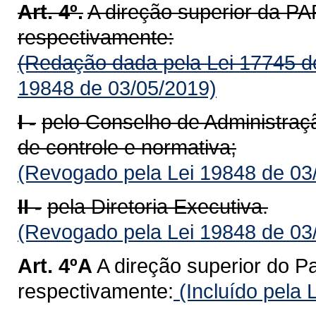
Art. 4º.
A direção superior da 
respectivamente:
(Redação dada pela Lei 17745 d
19848 de 03/05/2019)
I -
pelo Conselho de Administração
de controle e normativa;
(Revogado pela Lei 19848 de 03
II -
pela Diretoria Executiva.
(Revogado pela Lei 19848 de 03
Art. 4ºA
A direção superior do Pa
respectivamente:
(Incluído pela 