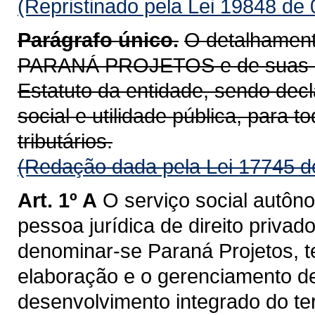
(Repristinado pela Lei 19848 de
Parágrafo único.
O detalhament
PARANÁ PROJETOS e de suas atr
Estatuto da entidade, sendo dec
social e utilidade pública, para to
tributários.
(Redação dada pela Lei 17745 d
Art. 1º A
O serviço social autôno
pessoa jurídica de direito privad
denominar-se Paraná Projetos, t
elaboração e o gerenciamento de
desenvolvimento integrado do ter