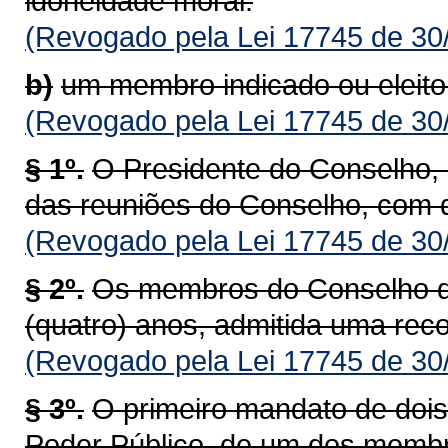
idoneidade moral.
(Revogado pela Lei 17745 de 30
b)
um membro indicado ou eleito 
(Revogado pela Lei 17745 de 30
§ 1º.
O Presidente do Conselho, e
das reuniões do Conselho, com di
(Revogado pela Lei 17745 de 30
§ 2º.
Os membros do Conselho d
(quatro) anos, admitida uma rec
(Revogado pela Lei 17745 de 30
§ 3º.
O primeiro mandato de doi
Poder Público, de um dos membro