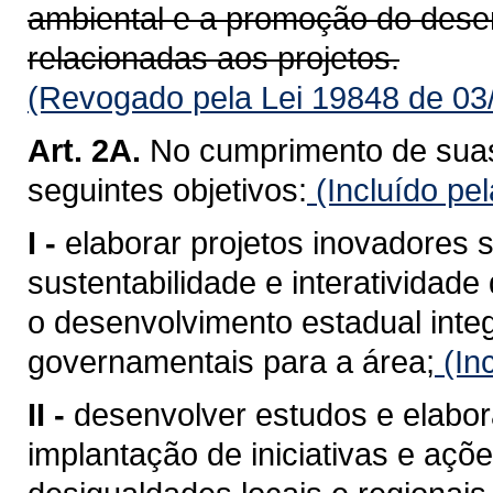
ambiental e a promoção do dese
relacionadas aos projetos.
(Revogado pela Lei 19848 de 03
Art. 2A.
No cumprimento de suas
seguintes objetivos:
(Incluído pe
I -
elaborar projetos inovadores
sustentabilidade e interatividad
o desenvolvimento estadual integ
governamentais para a área;
(In
II -
desenvolver estudos e elabora
implantação de iniciativas e açõ