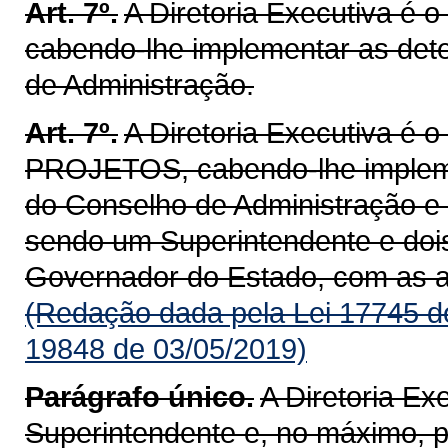
Art. 7º.
A Diretoria Executiva é
cabendo-lhe implementar as det
de Administração.
Art. 7º.
A Diretoria Executiva é
PROJETOS, cabendo-lhe impleme
do Conselho de Administração e
sendo um Superintendente e dois
Governador do Estado, com as at
(Redação dada pela Lei 17745 d
19848 de 03/05/2019)
Parágrafo único.
A Diretoria E
Superintendente e, no máximo, 