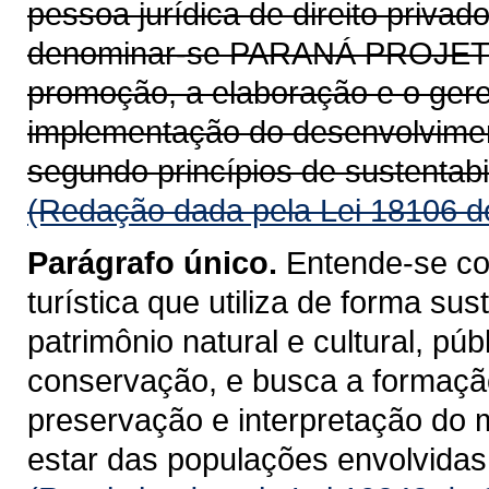
pessoa jurídica de direito privad
denominar-se PARANÁ PROJETOS
promoção, a elaboração e o gere
implementação do desenvolviment
segundo princípios de sustentabil
(Redação dada pela Lei 18106 d
Parágrafo único.
Entende-se co
turística que utiliza de forma su
patrimônio natural e cultural, púb
conservação, e busca a formaçã
preservação e interpretação do
estar das populações envolvidas