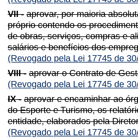
VII -
aprovar, por maioria absol
próprio contendo os procediment
de obras, serviços, compras e al
salários e benefícios dos empre
(Revogado pela Lei 17745 de 30
VIII -
aprovar o Contrato de Gest
(Revogado pela Lei 17745 de 30
IX -
aprovar e encaminhar ao órg
do Esporte e Turismo, os relatóri
entidade, elaborados pela Direto
(Revogado pela Lei 17745 de 30