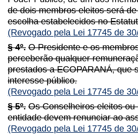
de dois membros eleitos será de 
escolha estabelecidos no Estatut
(Revogado pela Lei 17745 de 30
§ 4º.
O Presidente e os membros
perceberão qualquer remuneraçã
prestados a ECOPARANÁ, que se
interesse público.
(Revogado pela Lei 17745 de 30
§ 5º.
Os Conselheiros eleitos ou 
entidade devem renunciar ao as
(Revogado pela Lei 17745 de 30