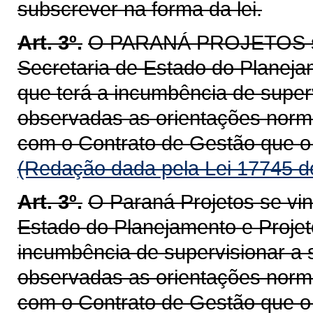
subscrever na forma da lei.
Art. 3º.
O PARANÁ PROJETOS se 
Secretaria de Estado do Planej
que terá a incumbência de super
observadas as orientações norma
com o Contrato de Gestão que o 
(Redação dada pela Lei 17745 d
Art. 3º.
O Paraná Projetos se vin
Estado do Planejamento e Projet
incumbência de supervisionar a 
observadas as orientações norma
com o Contrato de Gestão que o 