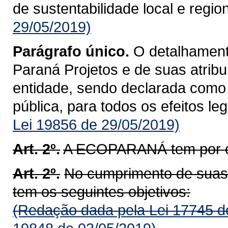
de sustentabilidade local e region
29/05/2019)
Parágrafo único.
O detalhament
Paraná Projetos e de suas atribu
entidade, sendo declarada como e
pública, para todos os efeitos lega
Lei 19856 de 29/05/2019)
Art. 2º.
A ECOPARANÁ tem por ob
Art. 2º.
No cumprimento de sua
tem os seguintes objetivos:
(Redação dada pela Lei 17745 d