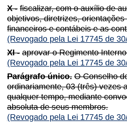
X -
fiscalizar, com o auxílio de 
objetivos, diretrizes, orientaçõ
financeiros e contábeis e as con
(Revogado pela Lei 17745 de 30
XI -
aprovar o Regimento Interno
(Revogado pela Lei 17745 de 30
Parágrafo único.
O Conselho de
ordinariamente, 03 (três) vezes 
qualquer tempo, mediante convo
absoluta de seus membros.
(Revogado pela Lei 17745 de 30