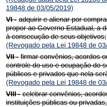
19848 de 03/05/2019)
VI -
adquirir e alienar por compr
propor ao Governo Estadual, a d
à consecução de seus objetivos;
(Revogado pela Lei 19848 de 03
VII -
firmar convênios, acordos o
controle do uso e ocupação do s
públicos e privados que nela ser
(Revogado pela Lei 19848 de 03
VIII -
celebrar convênios, acordo
instituições públicas ou privadas