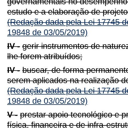
governamentais no desempenho d
estudo e a elaboração de projeto
(Redação dada pela Lei 17745 d
19848 de 03/05/2019)
IV -
gerir instrumentos de natureza
lhe forem atribuídos;
IV -
buscar, de forma permanente
serem aplicados na realização de
(Redação dada pela Lei 17745 d
19848 de 03/05/2019)
V -
prestar apoio tecnológico e 
física, financeira e de infra-est