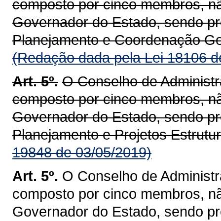
composto por cinco membros, n
Governador do Estado, sendo pre
Planejamento e Coordenação Ge
(Redação dada pela Lei 18106 d
Art. 5º.
O Conselho de Administr
composto por cinco membros, n
Governador do Estado, sendo pre
Planejamento e Projetos Estrutu
19848 de 03/05/2019)
Art. 5º.
O Conselho de Administr
composto por cinco membros, n
Governador do Estado, sendo pre