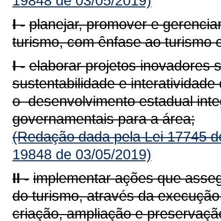
19848 de 03/05/2019)
I -
planejar, promover e gerencia
turismo, com ênfase ao turismo 
I -
elaborar projetos inovadores
sustentabilidade e interatividad
o desenvolvimento estadual inte
governamentais para a área;
(Redação dada pela Lei 17745 d
19848 de 03/05/2019)
II -
implementar ações que asse
do turismo, através da execução 
criação, ampliação e preserva