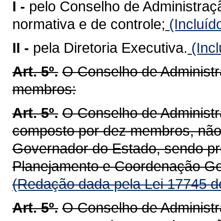
I -
pelo Conselho de Administração
normativa e de controle;
(Incluíd
II -
pela Diretoria Executiva.
(Incl
Art. 5º.
O Conselho de Administr
membros:
Art. 5º.
O Conselho de Adminis
composto por dez membros, não
Governador do Estado, sendo pre
Planejamento e Coordenação Ge
(Redação dada pela Lei 17745 d
Art. 5º.
O Conselho de Adminis