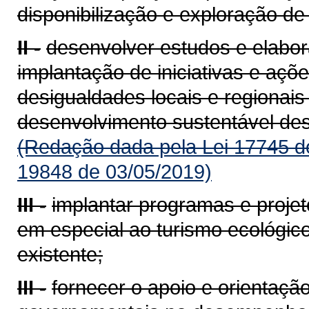
disponibilização e exploração de
II -
desenvolver estudos e elabora
implantação de iniciativas e aç
desigualdades locais e regionais
desenvolvimento sustentável de
(Redação dada pela Lei 17745 d
19848 de 03/05/2019)
III -
implantar programas e projet
em especial ao turismo ecológico
existente;
III -
fornecer o apoio e orientaçã