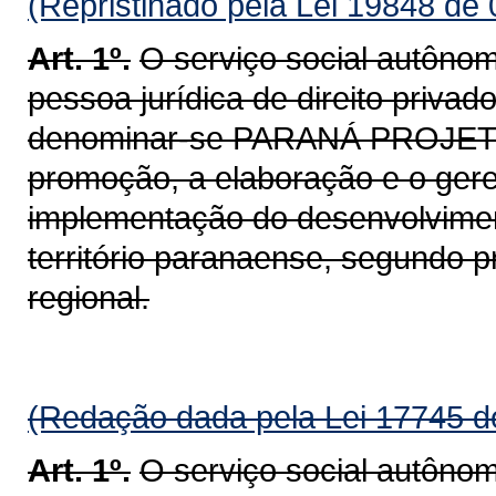
(Repristinado pela Lei 19848 de
Art. 1º.
O serviço social autôno
pessoa jurídica de direito privad
denominar-se PARANÁ PROJETOS
promoção, a elaboração e o gere
implementação do desenvolvimen
território paranaense, segundo pr
regional.
(Redação dada pela Lei 17745 d
Art. 1º.
O serviço social autôno