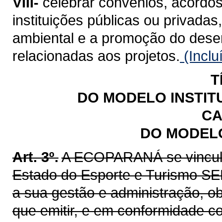
VIII-
celebrar convênios, acordos
instituições públicas ou privadas
ambiental e a promoção do dese
relacionadas aos projetos.
(Inclu
T
DO MODELO INSTIT
CA
DO MODELO
Art. 3º.
A ECOPARANÁ se vincula,
Estado do Esporte e Turismo SEE
a sua gestão e administração, o
que emitir, e em conformidade c