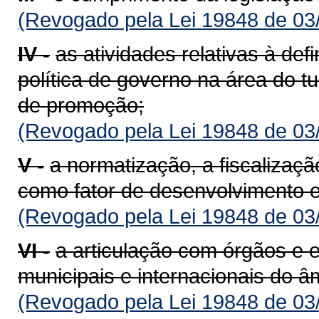
(Revogado pela Lei 19848 de 03
IV -
as atividades relativas à def
política de governo na área do 
de promoção;
(Revogado pela Lei 19848 de 03
V -
a normatização, a fiscalizaçã
como fator de desenvolvimento e
(Revogado pela Lei 19848 de 03
VI -
a articulação com órgãos e e
municipais e internacionais do â
(Revogado pela Lei 19848 de 03