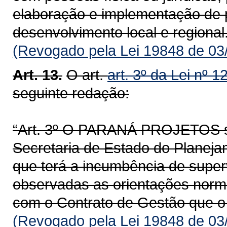
elaboração e implementação de p
desenvolvimento local e regional
(Revogado pela Lei 19848 de 03
Art. 13.
O art.
art. 3º da Lei nº 
seguinte redação:
“Art. 3º O PARANÁ PROJETOS se
Secretaria de Estado do Planej
que terá a incumbência de super
observadas as orientações norma
com o Contrato de Gestão que o 
(Revogado pela Lei 19848 de 03