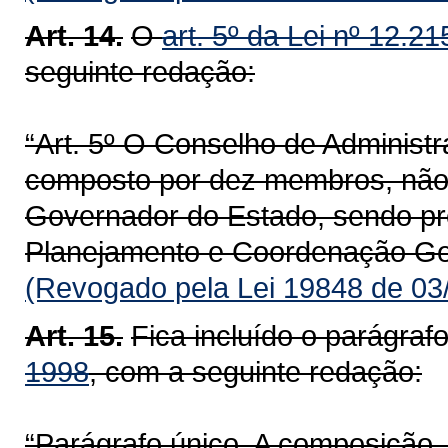
Art. 14.
O
art. 5º da Lei nº 12.2
seguinte redação:
“Art. 5º O Conselho de Admini
composto por dez membros, não
Governador do Estado, sendo pre
Planejamento e Coordenação Ger
(Revogado pela Lei 19848 de 03
Art. 15.
Fica incluído o parágraf
1998
, com a seguinte redação:
“Parágrafo único. A composição,