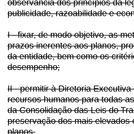
observância dos princípios da le
publicidade, razoabilidade e eco
I - fixar, de modo objetivo, as m
prazos inerentes aos planos, pro
da entidade, bem como os critéri
desempenho;
II - permitir à Diretoria Executiv
recursos humanos para todas as 
da Consolidação das Leis do Tra
preservação dos mais elevados e
planos,