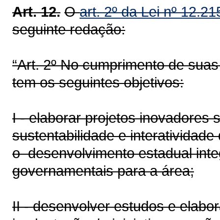
Art. 12.
O
art. 2º da Lei nº 12.2
seguinte redação:
“Art. 2º No cumprimento de su
tem os seguintes objetivos:
I - elaborar projetos inovadore
sustentabilidade e interatividad
o desenvolvimento estadual inte
governamentais para a área;
II - desenvolver estudos e elabor