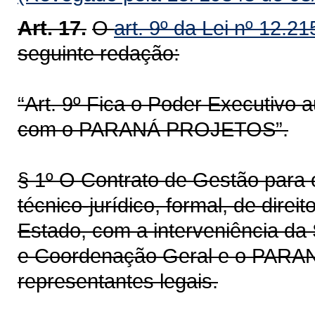
Art. 17.
O
art. 9º da Lei nº 12.2
seguinte redação:
“Art. 9º Fica o Poder Executivo 
com o PARANÁ PROJETOS”.
§ 1º O Contrato de Gestão para o
técnico-jurídico, formal, de direi
Estado, com a interveniência da
e Coordenação Geral e o PARA
representantes legais.