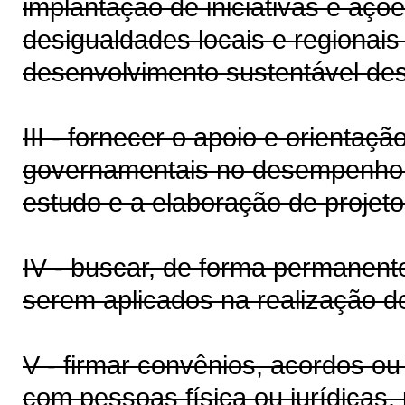
implantação de iniciativas e aç
desigualdades locais e regionais
desenvolvimento sustentável de
III - fornecer o apoio e orientaç
governamentais no desempenho d
estudo e a elaboração de projeto
IV - buscar, de forma permanent
serem aplicados na realização de
V - firmar convênios, acordos o
com pessoas física ou jurídicas,