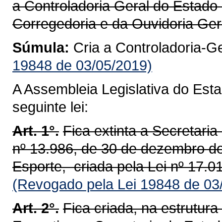
a Controladoria Geral do Estado
Corregedoria e da Ouvidoria Ger
Súmula:
Cria a Controladoria-G
19848 de 03/05/2019)
A Assembleia Legislativa do Est
seguinte lei:
Art. 1°.
Fica extinta a Secretaria
nº 13.986, de 30 de dezembro de
Esporte, criada pela Lei nº 17.
(Revogado pela Lei 19848 de 03
Art. 2°.
Fica criada, na estrutur