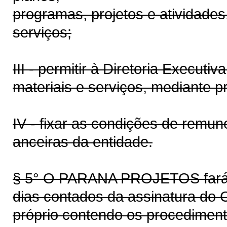
programas, projetos e atividade
serviços;
III - permitir à Diretoria Execut
materiais e serviços, mediante pr
IV - fixar as condições de remun
anceiras da entidade.
§ 5° O PARANA PROJETOS fará p
dias contados da assinatura do 
próprio contendo os procediment