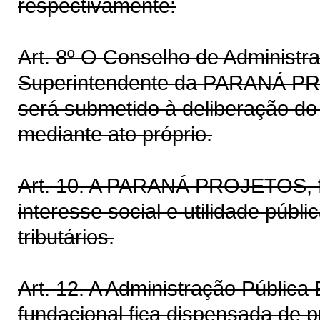
respectivamente:
Art. 8º O Conselho de Administr
Superintendente da PARANÁ PRO
será submetido à deliberação d
mediante ato próprio.
Art. 10. A PARANÁ PROJETOS, f
interesse social e utilidade públi
tributários.
Art. 12. A Administração Pública 
fundacional fica dispensada de pr