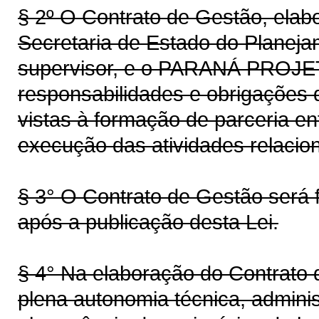
§ 2º O Contrato de Gestão, ela
Secretaria de Estado do Planej
supervisor, e o PARANÁ PROJETO
responsabilidades e obrigações 
vistas à formação de parceria en
execução das atividades relacion
§ 3° O Contrato de Gestão será f
após a publicação desta Lei.
§ 4° Na elaboração do Contrato
plena autonomia técnica, adminis