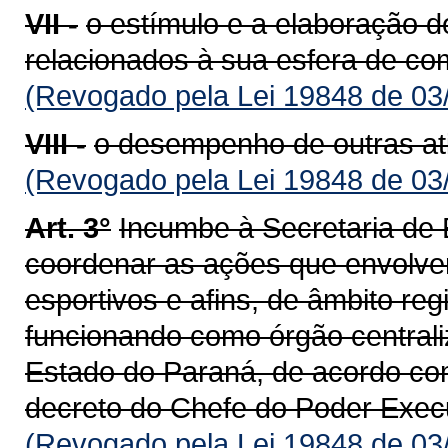
VII -
o estímulo e a elaboração 
relacionados à sua esfera de co
(Revogado pela Lei 19848 de 03
VIII -
o desempenho de outras ati
(Revogado pela Lei 19848 de 03
Art. 3°
Incumbe à Secretaria de 
coordenar as ações que envolvem
esportivos e afins, de âmbito regi
funcionando como órgão central
Estado do Paraná, de acordo co
decreto do Chefe do Poder Execu
(Revogado pela Lei 19848 de 03