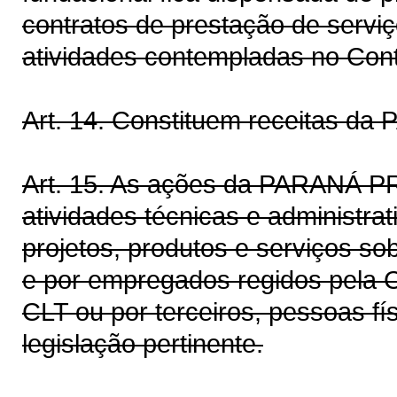
contratos de prestação de ser
atividades contempladas no Cont
Art. 14. Constituem receitas 
Art. 15. As ações da PARANÁ 
atividades técnicas e administra
projetos, produtos e serviços so
e por empregados regidos pela C
CLT ou por terceiros, pessoas fí
legislação pertinente.