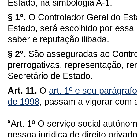
Estado, na simbologia A-1.
§ 1°.
O Controlador Geral do Es
Estado, será escolhido por essa
saber e reputação ilibada.
§ 2°.
São asseguradas ao Contro
prerrogativas, representação, 
Secretário de Estado.
Art. 11.
O
art. 1º e seu parágrafo
de 1998
, passam a vigorar com 
“Art. 1º O serviço social autôn
pessoa jurídica de direito privad