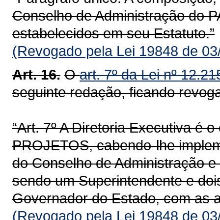
Conselho de Administração d
estabelecidos em seu Estatuto.”
(Revogado pela Lei 19848 de 03
Art. 16.
O
art. 7º da Lei nº 12.2
seguinte redação, ficando revog
“Art. 7º A Diretoria Executiva é
PROJETOS, cabendo-lhe impleme
do Conselho de Administração e
sendo um Superintendente e dois
Governador do Estado, com as at
(Revogado pela Lei 19848 de 03