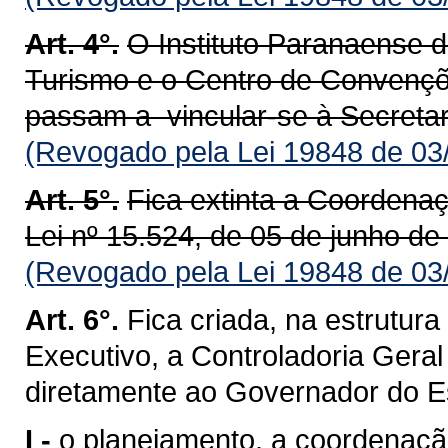
Art. 4°.
O Instituto Paranaense 
Turismo e o Centro de Convençõe
passam a vincular-se à Secretar
(Revogado pela Lei 19848 de 03
Art. 5°.
Fica extinta a Coordenaçã
Lei nº 15.524, de 05 de junho de
(Revogado pela Lei 19848 de 03
Art. 6°.
Fica criada, na estrutur
Executivo, a Controladoria Gera
diretamente ao Governador do Es
I -
o planejamento, a coordenação