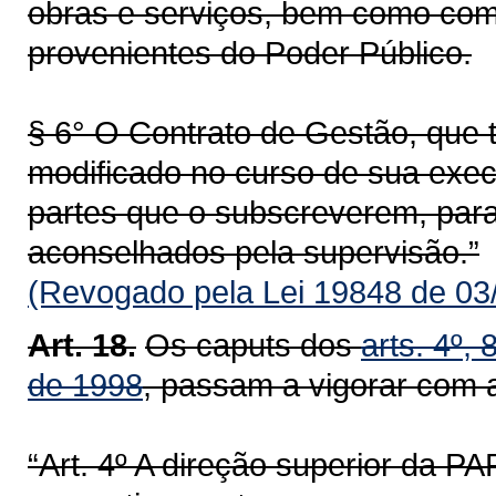
obras e serviços, bem como co
provenientes do Poder Público.
§ 6° O Contrato de Gestão, que t
modificado no curso de sua exe
partes que o subscreverem, para
aconselhados pela supervisão.”
(Revogado pela Lei 19848 de 03
Art. 18.
Os caputs dos
arts. 4º, 
de 1998
, passam a vigorar com 
“Art. 4º A direção superior da