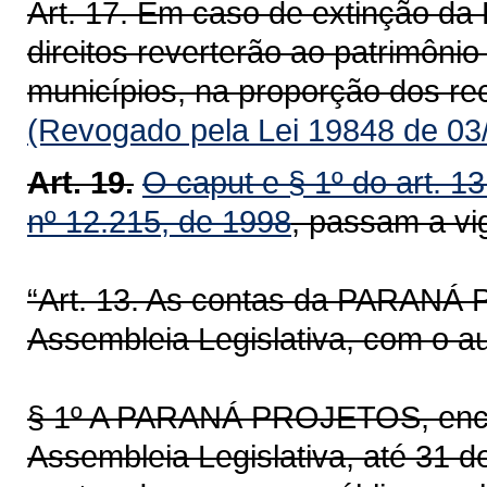
Art. 17. Em caso de extinção 
direitos reverterão ao patrimôni
municípios, na proporção dos re
(Revogado pela Lei 19848 de 03
Art. 19.
O caput e § 1º do art. 13 
nº 12.215, de 1998
, passam a vi
“Art. 13. As contas da PARANÁ
Assembleia Legislativa, com o au
§ 1º A PARANÁ PROJETOS, enca
Assembleia Legislativa, até 31 