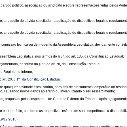
rtido político, associação ou sindicato e sobre representações feitas pelos Poderes
e, a respeito de dúvida suscitada na aplicação de dispositivos legais e regulame
te, a respeito de dúvida suscitada na aplicação de dispositivos legais e regulam
o de comissão técnica ou de inquérito da Assembléia Legislativa, devidamente const
ssembléia Legislativa, nos termos do § 8º., do art. 135, da Constituição Estadual;
amentária, na forma do § 6º. do art.78, da Constituição Estadual;
no Regimento Interno;
do
art. 20, § 1º., da Constituição Estadual
;
de qualquer atividade fiscalizatória, para fins de afastamento temporário do respon
ção, causando novos danos ao erário ou inviabilizando o seu ressarcimento;
, propostas pelas Inspetorias de Controle Externo do Tribunal, após o julgament
o e ex-prefeito, conforme as respectivas esferas de sua competência, a disponibil
19/12/2018)