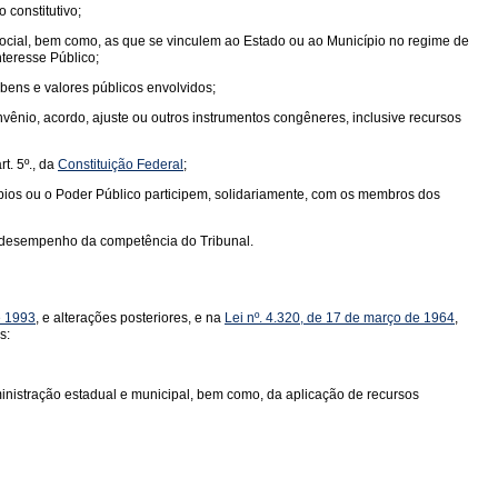
 constitutivo;
 social, bem como, as que se vinculem ao Estado ou ao Município no regime de
teresse Público;
 bens e valores públicos envolvidos;
ênio, acordo, ajuste ou outros instrumentos congêneres, inclusive recursos
t. 5º., da
Constituição Federal
;
pios ou o Poder Público participem, solidariamente, com os membros dos
o desempenho da competência do Tribunal.
e 1993
, e alterações posteriores, e na
Lei nº. 4.320, de 17 de março de 1964
,
s:
administração estadual e municipal, bem como, da aplicação de recursos