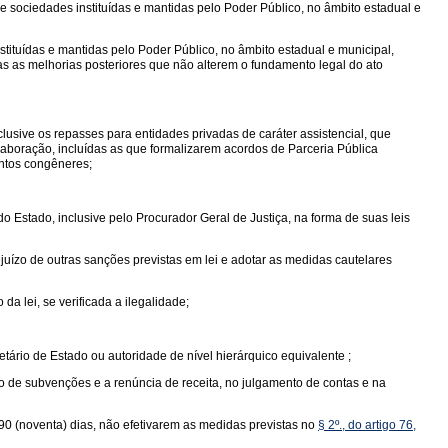
 e sociedades instituídas e mantidas pelo Poder Público, no âmbito estadual e
instituídas e mantidas pelo Poder Público, no âmbito estadual e municipal,
as melhorias posteriores que não alterem o fundamento legal do ato
lusive os repasses para entidades privadas de caráter assistencial, que
olaboração, incluídas as que formalizarem acordos de Parceria Pública
entos congêneres;
o Estado, inclusive pelo Procurador Geral de Justiça, na forma de suas leis
ejuízo de outras sanções previstas em lei e adotar as medidas cautelares
da lei, se verificada a ilegalidade;
ário de Estado ou autoridade de nível hierárquico equivalente ;
ão de subvenções e a renúncia de receita, no julgamento de contas e na
 90 (noventa) dias, não efetivarem as medidas previstas no
§ 2º., do artigo 76,