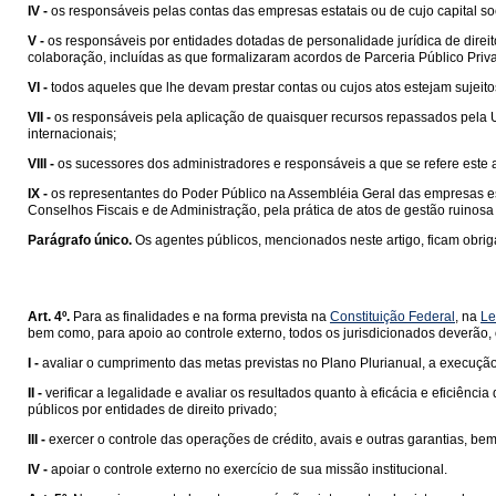
IV -
os responsáveis pelas contas das empresas estatais ou de cujo capital soci
V -
os responsáveis por entidades dotadas de personalidade jurídica de direi
colaboração, incluídas as que formalizaram acordos de Parceria Público Priv
VI -
todos aqueles que lhe devam prestar contas ou cujos atos estejam sujeitos
VII -
os responsáveis pela aplicação de quaisquer recursos repassados pela U
internacionais;
VIII -
os sucessores dos administradores e responsáveis a que se refere este arti
IX -
os representantes do Poder Público na Assembléia Geral das empresas es
Conselhos Fiscais e de Administração, pela prática de atos de gestão ruinosa o
Parágrafo único.
Os agentes públicos, mencionados neste artigo, ficam obr
Art. 4º.
Para as finalidades e na forma prevista na
Constituição Federal
, na
Le
bem como, para apoio ao controle externo, todos os jurisdicionados deverão, o
I -
avaliar o cumprimento das metas previstas no Plano Plurianual, a execuç
II -
verificar a legalidade e avaliar os resultados quanto à eficácia e eficiên
públicos por entidades de direito privado;
III -
exercer o controle das operações de crédito, avais e outras garantias, be
IV -
apoiar o controle externo no exercício de sua missão institucional.