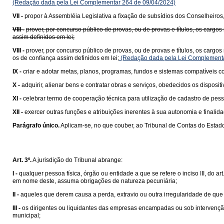
(Redação dada pela Lei Complementar 264 de 09/04/2024)
VII -
propor à Assembléia Legislativa a fixação de subsídios dos Conselheiros,
VIII -
prover, por concurso público de provas, ou de provas e títulos, os carg
assim definidos em lei;
VIII -
prover, por concurso público de provas, ou de provas e títulos, os carg
os de confiança assim definidos em lei;
(Redação dada pela Lei Complementa
IX -
criar e adotar metas, planos, programas, fundos e sistemas compatíveis c
X -
adquirir, alienar bens e contratar obras e serviços, obedecidos os disposit
XI -
celebrar termo de cooperação técnica para utilização de cadastro de pessoa
XII -
exercer outras funções e atribuições inerentes à sua autonomia e finalid
Parágrafo único.
Aplicam-se, no que couber, ao Tribunal de Contas do Estado
Art. 3º.
A jurisdição do Tribunal abrange:
I -
qualquer pessoa física, órgão ou entidade a que se refere o inciso III, do ar
em nome deste, assuma obrigações de natureza pecuniária;
II -
aqueles que derem causa a perda, extravio ou outra irregularidade de que 
III -
os dirigentes ou liquidantes das empresas encampadas ou sob intervençã
municipal;