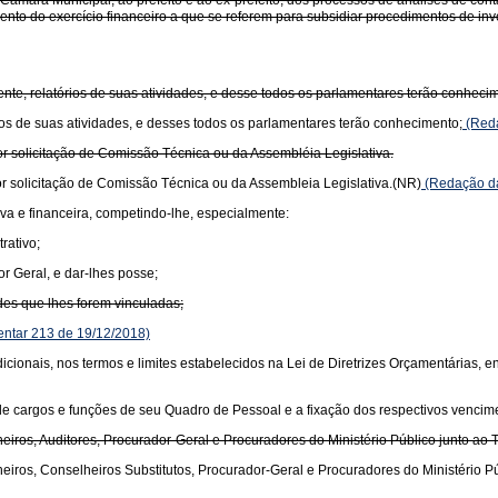
âmara Municipal, ao prefeito e ao ex-prefeito, dos processos de análises de cont
o do exercício financeiro a que se referem para subsidiar procedimentos de inve
nte, relatórios de suas atividades, e desse todos os parlamentares terão conheci
ios de suas atividades, e desses todos os parlamentares terão conhecimento;
(Reda
r solicitação de Comissão Técnica ou da Assembléia Legislativa.
r solicitação de Comissão Técnica ou da Assembleia Legislativa.(NR)
(Redação da
va e financeira, competindo-lhe, especialmente:
rativo;
or Geral, e dar-lhes posse;
dades que lhes forem vinculadas;
ntar 213 de 19/12/2018)
icionais, nos termos e limites estabelecidos na Lei de Diretrizes Orçamentárias, 
 de cargos e funções de seu Quadro de Pessoal e a fixação dos respectivos vencim
heiros, Auditores, Procurador-Geral e Procuradores do Ministério Público junto ao
heiros, Conselheiros Substitutos, Procurador-Geral e Procuradores do Ministério P