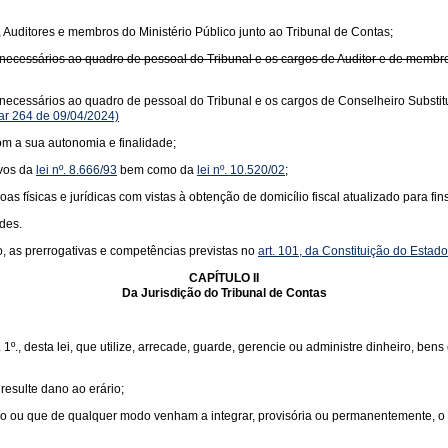
 Auditores e membros do Ministério Público junto ao Tribunal de Contas;
os necessários ao quadro de pessoal do Tribunal e os cargos de Auditor e de membro
os necessários ao quadro de pessoal do Tribunal e os cargos de Conselheiro Substit
r 264 de 09/04/2024)
om a sua autonomia e finalidade;
ivos da
lei nº. 8.666/93
bem como da
lei nº. 10.520/02
;
s físicas e jurídicas com vistas à obtenção de domicílio fiscal atualizado para fi
ades.
, as prerrogativas e competências previstas no
art. 101, da Constituição do Estad
CAPÍTULO II
Da Jurisdição do Tribunal de Contas
t. 1º., desta lei, que utilize, arrecade, guarde, gerencie ou administre dinheiro, b
resulte dano ao erário;
o ou que de qualquer modo venham a integrar, provisória ou permanentemente, o p