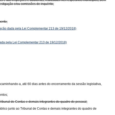
as e das inspeções e auditorias, realizadas nos respectivos municípios, bem
stigação e/ou comissões de inquérito;
mento;
ção dada pela Lei Complementar 213 de 19/12/2018)
da pela Lei Complementar 213 de 19/12/2018)
encaminhando-a, até 60 dias antes do encerramento da sessão legislativa,
entos;
 Tribunal de Contas e demais integrantes do quadro de pessoal;
úblico junto ao Tribunal de Contas e demais integrantes do quadro de