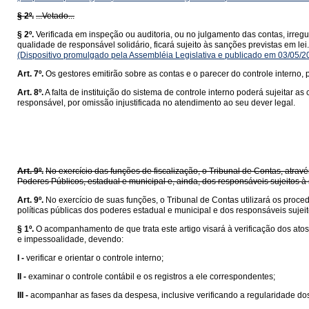
§ 2º.
...Vetado...
§ 2º.
Verificada em inspeção ou auditoria, ou no julgamento das contas, irreg
qualidade de responsável solidário, ficará sujeito às sanções previstas em lei.
(Dispositivo promulgado pela Assembléia Legislativa e publicado em 03/05/
Art. 7º.
Os gestores emitirão sobre as contas e o parecer do controle intern
Art. 8º.
A falta de instituição do sistema de controle interno poderá sujeitar
responsável, por omissão injustificada no atendimento ao seu dever legal.
Art. 9º.
No exercício das funções de fiscalização, o Tribunal de Contas, atrav
Poderes Públicos, estadual e municipal e, ainda, dos responsáveis sujeitos à 
Art. 9º.
No exercício de suas funções, o Tribunal de Contas utilizará os proced
políticas públicas dos poderes estadual e municipal e dos responsáveis sujeit
§ 1º.
O acompanhamento de que trata este artigo visará à verificação dos atos
e impessoalidade, devendo:
I -
verificar e orientar o controle interno;
II -
examinar o controle contábil e os registros a ele correspondentes;
III -
acompanhar as fases da despesa, inclusive verificando a regularidade dos