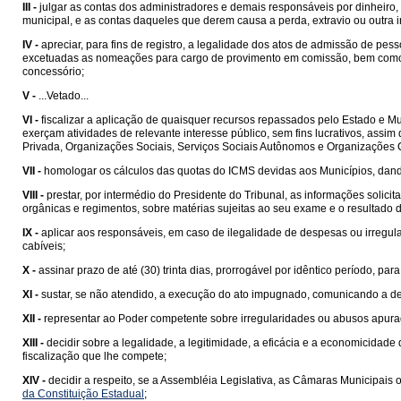
III -
julgar as contas dos administradores e demais responsáveis por dinheiro, 
municipal, e as contas daqueles que derem causa a perda, extravio ou outra ir
IV -
apreciar, para fins de registro, a legalidade dos atos de admissão de pess
excetuadas as nomeações para cargo de provimento em comissão, bem como a
concessório;
V -
...Vetado...
VI -
fiscalizar a aplicação de quaisquer recursos repassados pelo Estado e Mu
exerçam atividades de relevante interesse público, sem fins lucrativos, assi
Privada, Organizações Sociais, Serviços Sociais Autônomos e Organizações Ci
VII -
homologar os cálculos das quotas do ICMS devidas aos Municípios, dando
VIII -
prestar, por intermédio do Presidente do Tribunal, as informações solici
orgânicas e regimentos, sobre matérias sujeitas ao seu exame e o resultado d
IX -
aplicar aos responsáveis, em caso de ilegalidade de despesas ou irregula
cabíveis;
X -
assinar prazo de até (30) trinta dias, prorrogável por idêntico período, pa
XI -
sustar, se não atendido, a execução do ato impugnado, comunicando a de
XII -
representar ao Poder competente sobre irregularidades ou abusos apurado
XIII -
decidir sobre a legalidade, a legitimidade, a eficácia e a economicida
fiscalização que lhe compete;
XIV -
decidir a respeito, se a Assembléia Legislativa, as Câmaras Municipais 
da Constituição Estadual
;