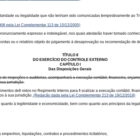
ularidade ou ilegalidade que não tenham sido comunicadas tempestivamente ao Trib
2006 pela Lei Complementar 113 de 15/12/2005)
o, pronunciamento expresso e indelegável, nos quais atestarão haver tomado conhe
 as contas ou o relatório objeto do julgamento à desaprovação ou recomendação de 
TÍTULO II
DO EXERCÍCIO DO CONTROLE EXTERNO
CAPÍTULO I
Das Disposições Gerais
és de inspeções e auditorias, acompanhará a execução contábil, financeira, orçame
sua jurisdição.
imentos defi nidos no Regimento Interno para fi scalizar a execução contábil, finan
os à sua jurisdição.
(Redação dada pela Lei Complementar 213 de 19/12/2018)
 quanto à legitimidade e economicidade, bem como quanto aos princípios da legali
 empenhos, liquidações, contratos e procedimentos licitatórios;