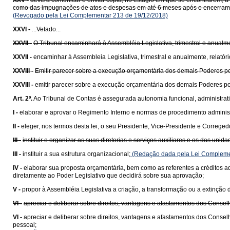
XXV -
deverá comunicar e enviar cópia, no estágio em que se encontrarem, à C
como das impugnações de atos e despesas em até 6 meses após o encerrament
(Revogado pela Lei Complementar 213 de 19/12/2018)
XXVI -
...Vetado...
XXVII -
O Tribunal encaminhará à Assembléia Legislativa, trimestral e anualme
XXVII -
encaminhar à Assembleia Legislativa, trimestral e anualmente, relatór
XXVIII -
Emitir parecer sobre a execução orçamentária dos demais Poderes po
XXVIII -
emitir parecer sobre a execução orçamentária dos demais Poderes po
Art. 2º.
Ao Tribunal de Contas é assegurada autonomia funcional, administrati
I -
elaborar e aprovar o Regimento Interno e normas de procedimento administ
II -
eleger, nos termos desta lei, o seu Presidente, Vice-Presidente e Correged
III -
instituir e organizar as suas diretorias e serviços auxiliares e os das uni
III -
instituir a sua estrutura organizacional;
(Redação dada pela Lei Compleme
IV -
elaborar sua proposta orçamentária, bem como as referentes a créditos ad
diretamente ao Poder Legislativo que decidirá sobre sua aprovação;
V -
propor à Assembléia Legislativa a criação, a transformação ou a extinção
VI -
apreciar e deliberar sobre direitos, vantagens e afastamentos dos Consel
VI -
apreciar e deliberar sobre direitos, vantagens e afastamentos dos Consel
pessoal;