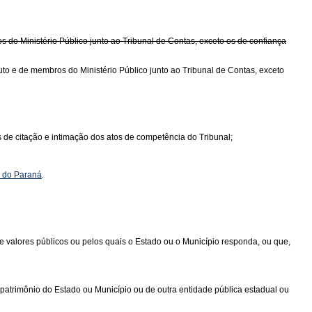
s do Ministério Público junto ao Tribunal de Contas, exceto os de confiança
uto e de membros do Ministério Público junto ao Tribunal de Contas, exceto
ns de citação e intimação dos atos de competência do Tribunal;
o do Paraná
.
ens e valores públicos ou pelos quais o Estado ou o Município responda, ou que,
atrimônio do Estado ou Município ou de outra entidade pública estadual ou