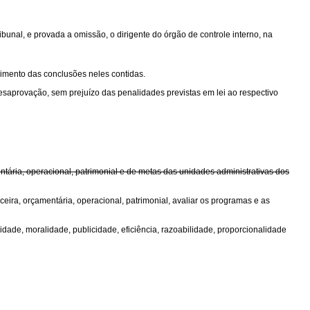
unal, e provada a omissão, o dirigente do órgão de controle interno, na
cimento das conclusões neles contidas.
desaprovação, sem prejuízo das penalidades previstas em lei ao respectivo
ntária, operacional, patrimonial e de metas das unidades administrativas dos
ceira, orçamentária, operacional, patrimonial, avaliar os programas e as
dade, moralidade, publicidade, eficiência, razoabilidade, proporcionalidade