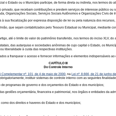
al o Estado ou o Município participe, de forma direta ou indireta, nos termos do ato
to privado, que recebam contribuições e prestem serviços de interesse público ou
ada, Organizações Sociais, Serviços Sociais Autônomos e Organizações Civis de In
 à sua fiscalização por expressa disposição de lei ou pela natureza dos recursos,
nião, que sejam contabilizados pelo Tesouro Estadual ou Municipal, mediante conv
go, até o limite do valor do patrimônio transferido, nos termos do inciso XLV, do ar
tatais, das autarquias e sociedades anônimas de cujo capital o Estado, os Municí
u liberalidade à custa das respectivas instituições.
igados a franquear o acesso e fornecer informações e elementos indispensáveis a
CAPÍTULO III
Do Controle Interno
i Complementar nº. 101, de 4 de maio de 2000
, na
Lei nº. 8.666, de 21 de junho d
brigatoriamente, instituir sistemas de controle interno com as seguintes finalidade
ão de programas de governo e dos orçamentos do Estado e dos municípios;
cia das gestões orçamentária, financeira e patrimonial, nos órgãos e entidades da 
m como dos direitos e haveres do Estado e dos municípios;