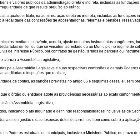
bens e valores públicos da administração direta e indireta, incluídas as fundações
regularidade de que resulte prejuízo ao erário;
oal, a qualquer título, na administração direta ou indireta, incluídas as fundações 
 legalidade das concessões de aposentadorias, reformas e pensões, ressalvadas 
nicípios mediante convênio, acordo, ajuste ou outros instrumentos congêneres, inc
m declaradas em lei, ou que se vinculem ao Estado ou ao Município no regime de c
vis de Interesse Público, por contratos de gestão, termos de parceria ou instrum
 ciência à Assembléia Legislativa;
tadas pela Assembléia Legislativa e suas respectivas comissões e demais Poderes d
as auditorias e inspeções que realizar;
ridade de contas, as sanções previstas no artigo 85 e seguintes dessa lei, sem pr
ra que o órgão ou entidade adote as providências necessárias ao exato cumprimento 
cisão à Assembléia Legislativa;
s, indicando o ato inquinado e definindo responsabilidades inclusive as de Secret
de dos atos de gestão e das despesas deles decorrentes, bem como sobre a aplicaç
ou os Poderes estaduais ou municipais, inclusive o Ministério Público, no prazo de