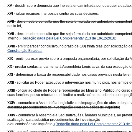
XV -
decidir sobre denúncia que lhe seja encaminhada por qualquer cidadão, pa
XVI -
julgar recursos interpostos contra as suas decisões;
XVII -
decidir sobre consulta que lhe seja formulada por autoridade competent
nesta lei;
XVII -
decidir sobre consulta que lhe seja formulada por autoridade competen
Interno;
(Redação dada pela Lei Complementar 213 de 19/12/2018)
XVIII -
emitir parecer conclusivo, no prazo de (30) trinta dias, por solicitaçã
Constituição Estadual
;
XIX -
emitir parecer prévio sobre a proposta orçamentária, por solicitação da A
XX -
prestar contas, anualmente à Assembléia Legislativa, da sua execução orç
XXI -
determinar a baixa de responsabilidade nos casos previstos nesta lei e 
XXII -
solicitar ao Poder Executivo a intervenção nos municípios, nos termos 
XXIII -
oficiar ao chefe de Poder e representar ao Ministério Público, no curso 
suas funções, possa retardar ou dificultar a realização de auditoria ou inspe
XXIV -
comunicar à Assembléia Legislativa as impugnações de atos e despesas
subsidiar procedimentos de investigação e/ou comissões de inquérito;
XXIV -
comunicar à Assembleia Legislativa, às Câmaras Municipais, ao prefeit
scalização, para subsidiar procedimentos de investigação
e/ou comissões de inquérito;
(Redação dada pela Lei Complementar 213 de 