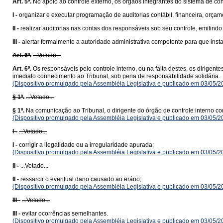
Art. 5º.
No apoio ao controle externo, os órgãos integrantes do sistema de cont
I -
organizar e executar programação de auditorias contábil, financeira, orçame
II -
realizar auditorias nas contas dos responsáveis sob seu controle, emitindo r
III -
alertar formalmente a autoridade administrativa competente para que ins
Art. 6º.
...Vetado...
Art. 6º.
Os responsáveis pelo controle interno, ou na falta destes, os dirigen
imediato conhecimento ao Tribunal, sob pena de responsabilidade solidária.
(Dispositivo promulgado pela Assembléia Legislativa e publicado em 03/05/
§ 1º.
...Vetado...
§ 1º.
Na comunicação ao Tribunal, o dirigente do órgão de controle interno c
(Dispositivo promulgado pela Assembléia Legislativa e publicado em 03/05/
I -
...Vetado...
I -
corrigir a ilegalidade ou a irregularidade apurada;
(Dispositivo promulgado pela Assembléia Legislativa e publicado em 03/05/
II -
...Vetado...
II -
ressarcir o eventual dano causado ao erário;
(Dispositivo promulgado pela Assembléia Legislativa e publicado em 03/05/
III -
...Vetado...
III -
evitar ocorrências semelhantes.
(Dispositivo promulgado pela Assembléia Legislativa e publicado em 03/05/