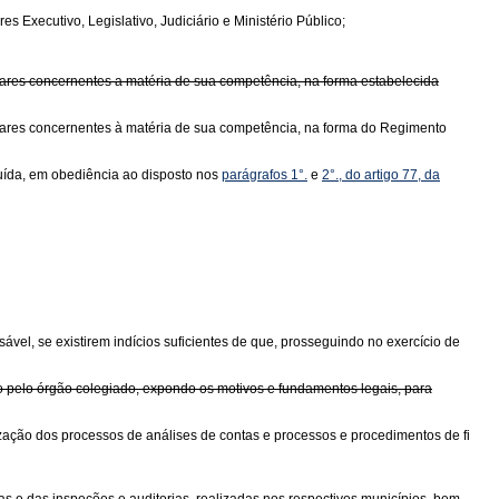
 Executivo, Legislativo, Judiciário e Ministério Público;
ntares concernentes a matéria de sua competência, na forma estabelecida
entares concernentes à matéria de sua competência, na forma do Regimento
ituída, em obediência ao disposto nos
parágrafos 1°.
e
2°., do artigo 77, da
sável, se existirem indícios suficientes de que, prosseguindo no exercício de
o pelo órgão colegiado, expondo os motivos e fundamentos legais, para
ização dos processos de análises de contas e processos e procedimentos de fi