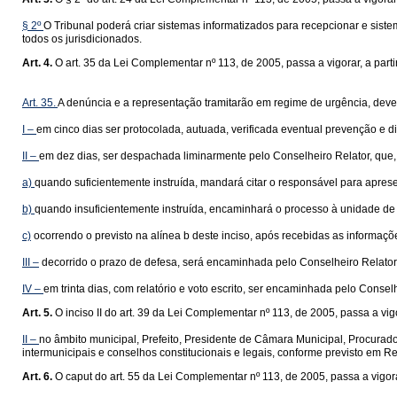
§ 2º
O Tribunal poderá criar sistemas informatizados para recepcionar e siste
todos os jurisdicionados.
Art. 4.
O art. 35 da Lei Complementar nº 113, de 2005, passa a vigorar, a pa
Art. 35.
A denúncia e a representação tramitarão em regime de urgência, dev
I –
em cinco dias ser protocolada, autuada, verificada eventual prevenção e di
II –
em dez dias, ser despachada liminarmente pelo Conselheiro Relator, que
a)
quando suficientemente instruída, mandará citar o responsável para aprese
b)
quando insuficientemente instruída, encaminhará o processo à unidade de 
c)
ocorrendo o previsto na alínea b deste inciso, após recebidas as informaçõ
III –
decorrido o prazo de defesa, será encaminhada pelo Conselheiro Relator à u
IV –
em trinta dias, com relatório e voto escrito, ser encaminhada pelo Conse
Art. 5.
O inciso II do art. 39 da Lei Complementar nº 113, de 2005, passa a vi
II –
no âmbito municipal, Prefeito, Presidente de Câmara Municipal, Procurado
intermunicipais e conselhos constitucionais e legais, conforme previsto em R
Art. 6.
O caput do art. 55 da Lei Complementar nº 113, de 2005, passa a vigo