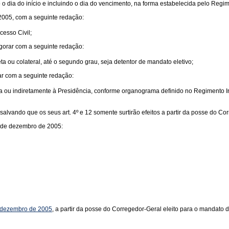
 dia do início e incluindo o dia do vencimento, na forma estabelecida pelo Regim
 2005, com a seguinte redação:
cesso Civil;
igorar com a seguinte redação:
a ou colateral, até o segundo grau, seja detentor de mandato eletivo;
ar com a seguinte redação:
eta ou indiretamente à Presidência, conforme organograma definido no Regimento 
alvando que os seus art. 4º e 12 somente surtirão efeitos a partir da posse do C
5 de dezembro de 2005:
e dezembro de 2005
, a partir da posse do Corregedor-Geral eleito para o mandato