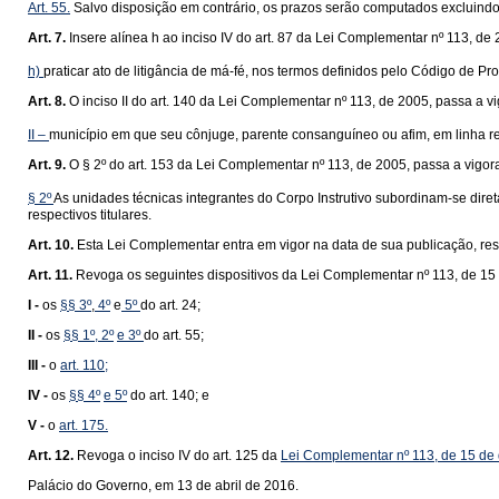
Art. 55.
Salvo disposição em contrário, os prazos serão computados excluindo o
Art. 7.
Insere alínea h ao inciso IV do art. 87 da Lei Complementar nº 113, de
h)
praticar ato de litigância de má-fé, nos termos definidos pelo Código de Pro
Art. 8.
O inciso II do art. 140 da Lei Complementar nº 113, de 2005, passa a v
II –
município em que seu cônjuge, parente consanguíneo ou afim, em linha ret
Art. 9.
O § 2º do art. 153 da Lei Complementar nº 113, de 2005, passa a vigor
§ 2º
As unidades técnicas integrantes do Corpo Instrutivo subordinam-se dir
respectivos titulares.
Art. 10.
Esta Lei Complementar entra em vigor na data de sua publicação, ress
Art. 11.
Revoga os seguintes dispositivos da Lei Complementar nº 113, de 1
I -
os
§§ 3º
,
4º
e
5º
do art. 24;
II -
os
§§ 1º
, 2º
e 3º
do art. 55;
III -
o
art. 110;
IV -
os
§§ 4º
e 5º
do art. 140; e
V -
o
art. 175.
Art. 12.
Revoga o inciso IV do art. 125 da
Lei Complementar nº 113, de 15 d
Palácio do Governo, em 13 de abril de 2016.