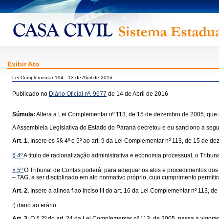
Exibir Ato
Lei Complementar 194 - 13 de Abril de 2016
Publicado no
Diário Oficial nº. 9677
de 14 de Abril de 2016
Súmula:
Altera a Lei Complementar nº 113, de 15 de dezembro de 2005, que 
A Assembleia Legislativa do Estado do Paraná decretou e eu sanciono a segui
Art. 1.
Insere os §§ 4º e 5º ao art. 9 da Lei Complementar nº 113, de 15 de 
§ 4º
A título de racionalização administrativa e economia processual, o Tribu
§ 5º
O Tribunal de Contas poderá, para adequar os atos e procedimentos dos 
– TAG, a ser disciplinado em ato normativo próprio, cujo cumprimento permiti
Art. 2.
Insere a alínea f ao inciso III do art. 16 da Lei Complementar nº 113, 
f)
dano ao erário.
Art. 3.
O § 2º do art. 24 da Lei Complementar nº 113, de 2005, passa a vigora