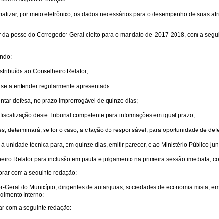
matizar, por meio eletrônico, os dados necessários para o desempenho de suas atri
rtir da posse do Corregedor-Geral eleito para o mandato de 2017-2018, com a segu
endo:
stribuída ao Conselheiro Relator;
, se a entender regularmente apresentada:
ntar defesa, no prazo improrrogável de quinze dias;
fiscalização deste Tribunal competente para informações em igual prazo;
es, determinará, se for o caso, a citação do responsável, para oportunidade de def
nidade técnica para, em quinze dias, emitir parecer, e ao Ministério Público junto
lheiro Relator para inclusão em pauta e julgamento na primeira sessão imediata, c
gorar com a seguinte redação:
r-Geral do Município, dirigentes de autarquias, sociedades de economia mista, em
egimento Interno;
rar com a seguinte redação: