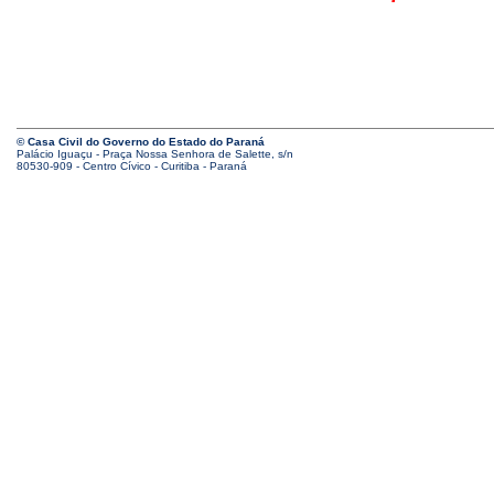
© Casa Civil do Governo do Estado do Paraná
Palácio Iguaçu - Praça Nossa Senhora de Salette, s/n
80530-909 - Centro Cívico - Curitiba - Paraná