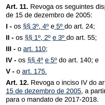
Art. 11.
Revoga os seguintes dis
de 15 de dezembro de 2005:
I -
os
§§ 3º
,
4º
e
5º
do art. 24;
II -
os
§§ 1º
, 2º
e 3º
do art. 55;
III -
o
art. 110;
IV -
os
§§ 4º
e 5º
do art. 140; e
V -
o
art. 175.
Art. 12.
Revoga o inciso IV do ar
15 de dezembro de 2005
, a part
para o mandato de 2017-2018.