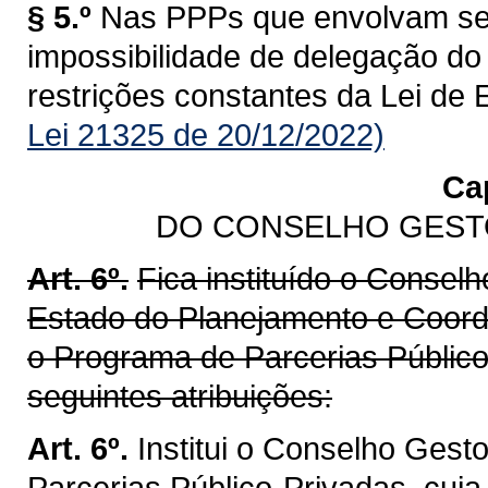
§ 5.º
Nas PPPs que envolvam seg
impossibilidade de delegação do
restrições constantes da Lei de
Lei 21325 de 20/12/2022)
Cap
DO CONSELHO GEST
Art. 6º.
Fica instituído o Conselh
Estado do Planejamento e Coorde
o Programa de Parcerias Público
seguintes atribuições:
Art. 6º.
Institui o Conselho Gest
Parcerias Público-Privadas, cuj