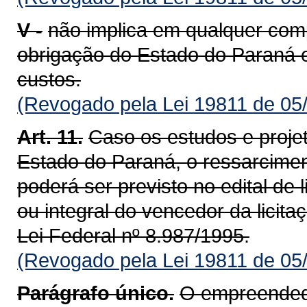
V -
não implica em qualquer com
obrigação do Estado do Paraná e
custos.
(Revogado pela Lei 19811 de 05
Art. 11.
Caso os estudos e proje
Estado do Paraná, o ressarcime
poderá ser previsto no edital de 
ou integral do vencedor da licita
Lei Federal nº 8.987/1995.
(Revogado pela Lei 19811 de 05
Parágrafo único.
O empreendedor