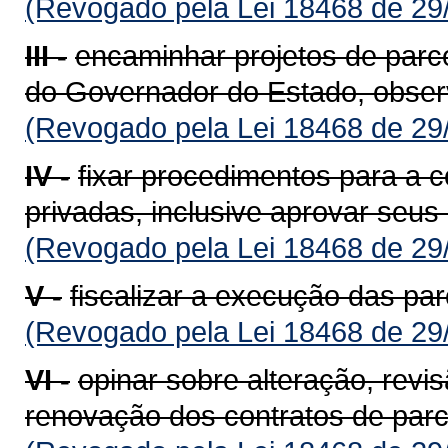
(Revogado pela Lei 18468 de 29
III -
encaminhar projetos de parce
do Governador do Estado, observ
(Revogado pela Lei 18468 de 29
IV -
fixar procedimentos para a c
privadas, inclusive aprovar seus 
(Revogado pela Lei 18468 de 29
V -
fiscalizar a execução das par
(Revogado pela Lei 18468 de 29
VI -
opinar sobre alteração, revi
renovação dos contratos de parce