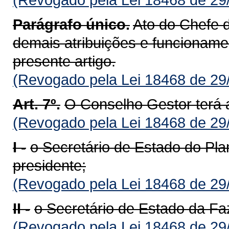
Parágrafo único.
Ato do Chefe 
demais atribuições e funcioname
presente artigo.
(Revogado pela Lei 18468 de 29
Art. 7º.
O Conselho Gestor terá 
(Revogado pela Lei 18468 de 29
I -
o Secretário de Estado do Pl
presidente;
(Revogado pela Lei 18468 de 29
II -
o Secretário de Estado da F
(Revogado pela Lei 18468 de 29