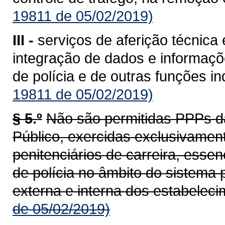
19811 de 05/02/2019)
III -
serviços de aferição técnica
integração de dados e informaçõe
de polícia e de outras funções i
19811 de 05/02/2019)
§ 5.º
Não são permitidas PPPs d
Público, exercidas exclusivament
penitenciários de carreira, esse
de polícia no âmbito do sistema 
externa e interna dos estabeleci
de 05/02/2019)