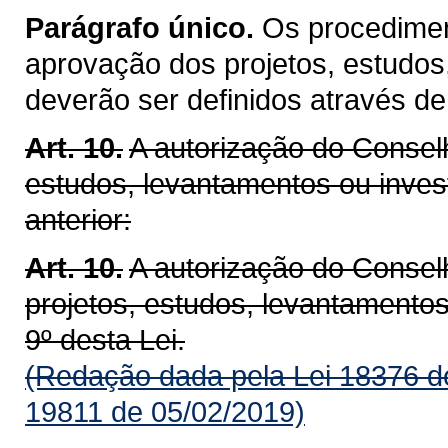
Parágrafo único.
Os procediment
aprovação dos projetos, estudos
deverão ser definidos através de
Art. 10.
A autorização do Conselh
estudos, levantamentos ou inves
anterior:
Art. 10.
A autorização do Consel
projetos, estudos, levantamento
9º desta Lei.
(Redação dada pela Lei 18376 d
19811 de 05/02/2019)