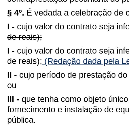
§ 4º.
É vedada a celebração de co
I -
cujo valor do contrato seja in
de reais);
I -
cujo valor do contrato seja in
de reais);
(Redação dada pela Le
II -
cujo período de prestação do s
ou
III -
que tenha como objeto único
fornecimento e instalação de e
pública.