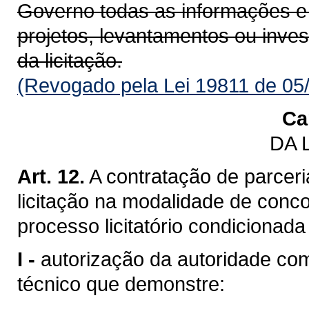
Governo todas as informações e
projetos, levantamentos ou inve
da licitação.
(Revogado pela Lei 19811 de 05
Ca
DA 
Art. 12.
A contratação de parceri
licitação na modalidade de conco
processo licitatório condicionada
I -
autorização da autoridade c
técnico que demonstre: