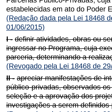
estabelecidas em ato do Poder E
(Redação dada pela Lei 18468 d
01/06/2015)
I -
definir atividades, obras ou se
ingressar no Programa, cuja ex
parceria, determinando a realiza
(Revogado pela Lei 18468 de 29
II -
apreciar manifestações de int
público-privadas, observados os 
seleção e a aprovação dos proje
investigações a serem definidos 