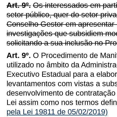
Art. 9º.
Os interessados em parti
setor público, quer do setor pri
Conselho Gestor em apresentar p
investigações que subsidiem mod
solicitando a sua inclusão no P
Art. 9º.
O Procedimento de Manif
utilizado no âmbito da Administra
Executivo Estadual para a elabo
levantamentos com vistas a subsi
desenvolvimento de contratação 
Lei assim como nos termos defi
pela Lei 19811 de 05/02/2019)