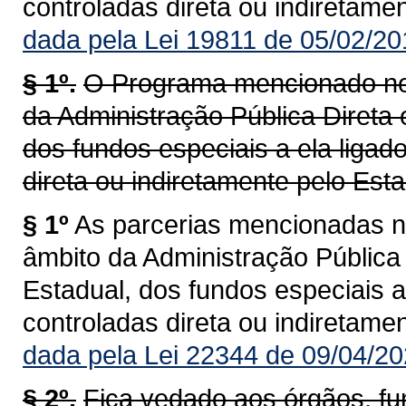
controladas direta ou indiretame
dada pela Lei 19811 de 05/02/20
§ 1º.
O Programa mencionado nes
da Administração Pública Direta 
dos fundos especiais a ela ligad
direta ou indiretamente pelo Est
§ 1º
As parcerias mencionadas n
âmbito da Administração Pública 
Estadual, dos fundos especiais a
controladas direta ou indiretame
dada pela Lei 22344 de 09/04/20
§ 2º.
Fica vedado aos órgãos, f