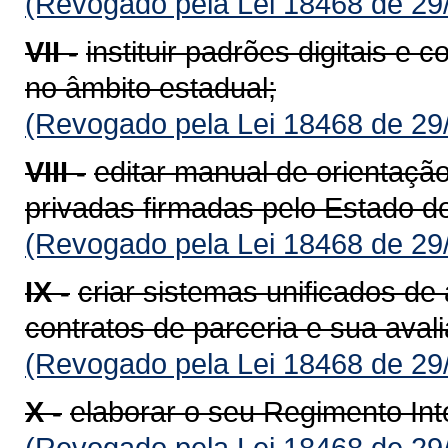
(Revogado pela Lei 18468 de 29
VII -
instituir padrões digitais e 
no âmbito estadual;
(Revogado pela Lei 18468 de 29
VIII -
editar manual de orientação
privadas firmadas pelo Estado d
(Revogado pela Lei 18468 de 29
IX -
criar sistemas unificados 
contratos de parceria e sua aval
(Revogado pela Lei 18468 de 29
X -
elaborar o seu Regimento Int
(Revogado pela Lei 18468 de 29