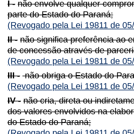
I -
não envolve qualquer compro
parte do Estado do Paraná;
(Revogado pela Lei 19811 de 05
II -
não significa preferência ao 
de concessão através de parceri
(Revogado pela Lei 19811 de 05
III -
não obriga o Estado do Paraná
(Revogado pela Lei 19811 de 05
IV -
não cria, direta ou indiretam
dos valores envolvidos na elabor
do Estado do Paraná;
(Revogado pela Lei 19811 de 05