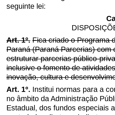
seguinte lei:
Ca
DISPOSIÇÕ
Art. 1º.
Fica criado o Programa d
Paraná (Paraná Parcerias) com o
estruturar parcerias público-priv
inclusive o fomento de atividade
inovação, cultura e desenvolvim
Art. 1º.
Institui normas para a c
no âmbito da Administração Públi
Estadual, dos fundos especiais a