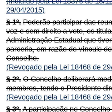
(Incluído pela Lei 18376 de 15/1
29/04/2015)
§ 1º.
Poderão participar das reun
voz e sem direito a voto, os titu
Administração Estadual que tive
parceria, em razão do vínculo do
Conselho.
(Revogado pela Lei 18468 de 29
§ 2º.
O Conselho deliberará medi
membros, tendo o Presidente dire
(Revogado pela Lei 18468 de 29
§ 3º.
A participação no Conselh