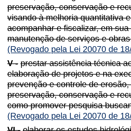
preservação, conservação e rec
visando à melhoria quantitativa 
acompanhar e fiscalizar, em sua 
manutenção de serviços e obras 
(Revogado pela Lei 20070 de 18
V -
prestar assistência técnica 
elaboração de projetos e na exe
prevenção e controle de erosão,
preservação, conservação e rec
como promover pesquisa buscand
(Revogado pela Lei 20070 de 18
VI -
elaborar os estudos hidrológi