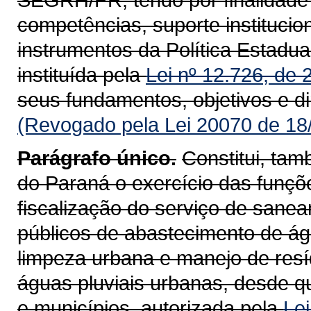
competências, suporte institucion
instrumentos da Política Estad
instituída pela
Lei nº 12.726, de
seus fundamentos, objetivos e di
(Revogado pela Lei 20070 de 18
Parágrafo único.
Constitui, tam
do Paraná o exercício das funçõ
fiscalização do serviço de sanea
públicos de abastecimento de ág
limpeza urbana e manejo de res
águas pluviais urbanas, desde q
e municípios, autorizada pela
Lei