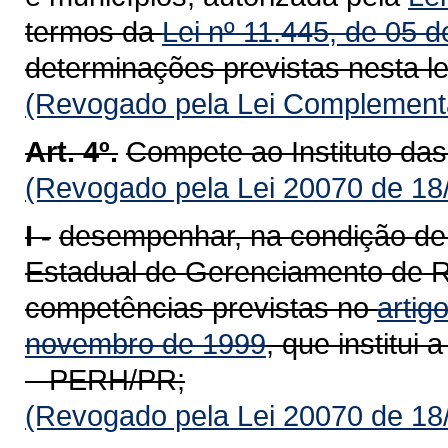
termos da
Lei nº 11.445, de 05 d
determinações previstas nesta le
(Revogado pela Lei Complementa
Art. 4º.
Compete ao Instituto da
(Revogado pela Lei 20070 de 18
I -
desempenhar, na condição de 
Estadual de Gerenciamento de 
competências previstas no
artig
novembro de 1999
, que institui
– PERH/PR;
(Revogado pela Lei 20070 de 18