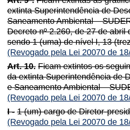
extinta Superintendência de Des
Saneamento Ambiental – SUDERH
Decreto nº 2.260, de 27 de abri
sendo 1 (uma) de nível I, 13 (treze
(Revogado pela Lei 20070 de 18
Art. 10.
Ficam extintos os segui
da extinta Superintendência de 
e Saneamento Ambiental – SU
(Revogado pela Lei 20070 de 18
I -
1 (um) cargo de Diretor-presi
(Revogado pela Lei 20070 de 18