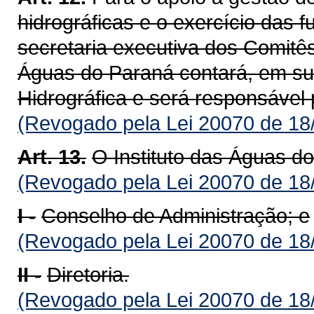
hidrográficas e o exercício das 
secretaria executiva dos Comitês 
Águas do Paraná contará, em su
Hidrográfica e será responsável
(Revogado pela Lei 20070 de 18
Art. 13.
O Instituto das Águas d
(Revogado pela Lei 20070 de 18
I -
Conselho de Administração; e
(Revogado pela Lei 20070 de 18
II -
Diretoria.
(Revogado pela Lei 20070 de 18