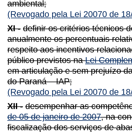
ambiental;
(Revogado pela Lei 20070 de 18
XI -
definir os critérios técnicos
anualmente os percentuais relati
respeito aos incentivos relacio
público previstos na
Lei Complem
em articulação e sem prejuízo da
do Paraná – IAP;
(Revogado pela Lei 20070 de 18
XII -
desempenhar as competênci
de 05 de janeiro de 2007
, na co
fiscalização dos serviços de aba