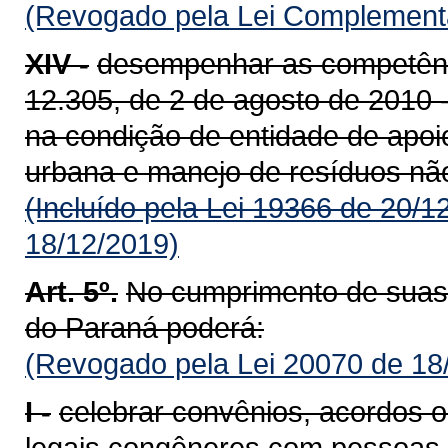
(Revogado pela Lei Complementa
XIV -
desempenhar as competênci
12.305, de 2 de agosto de 2010 -
na condição de entidade de apoi
urbana e manejo de resíduos n
(Incluído pela Lei 19366 de 20/1
18/12/2019)
Art. 5º.
No cumprimento de suas 
do Paraná poderá:
(Revogado pela Lei 20070 de 18
I -
celebrar convênios, acordos o
legais congêneres com pessoas fí