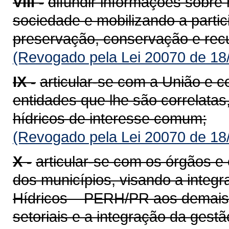
VIII -
difundir informações sobre 
sociedade e mobilizando a partic
preservação, conservação e rec
(Revogado pela Lei 20070 de 18
IX -
articular-se com a União e 
entidades que lhe são correlata
hídricos de interesse comum;
(Revogado pela Lei 20070 de 18
X -
articular-se com os órgãos e
dos municípios, visando a integr
Hídricos – PERH/PR aos demais si
setoriais e a integração da gest