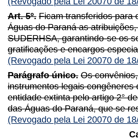
(Revogado pela Lei 20070 de 18
Art. 5º.
Ficam transferidos para o
Águas do Paraná as atribuições, 
SUDERHSA, garantindo-se os se
gratificações e encargos especiai
(Revogado pela Lei 20070 de 18
Parágrafo único.
Os convênios,
instrumentos legais congêneres
entidade extinta pelo artigo 2° de
das Águas do Paraná, que se res
(Revogado pela Lei 20070 de 18
Ca