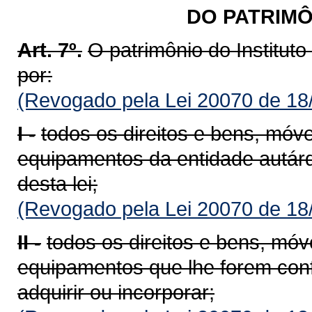
DO PATRIMÔ
Art. 7º.
O patrimônio do Institut
por:
(Revogado pela Lei 20070 de 18
I -
todos os direitos e bens, móve
equipamentos da entidade autárqu
desta lei;
(Revogado pela Lei 20070 de 18
II -
todos os direitos e bens, móv
equipamentos que lhe forem con
adquirir ou incorporar;