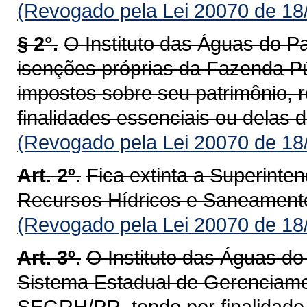
(Revogado pela Lei 20070 de 18
§ 2°.
O Instituto das Águas do Pa
isenções próprias da Fazenda Pú
impostos sobre seu patrimônio, r
finalidades essenciais ou delas 
(Revogado pela Lei 20070 de 18
Art. 2º.
Fica extinta a Superint
Recursos Hídricos e Saneamen
(Revogado pela Lei 20070 de 18
Art. 3º.
O Instituto das Águas do
Sistema Estadual de Gerenciame
SEGRH/PR, tendo por finalidade 