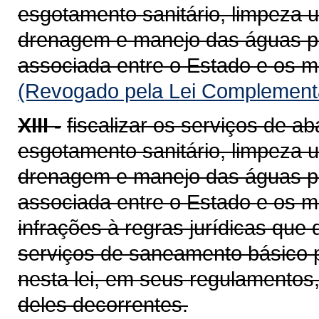
esgotamento sanitário, limpeza 
drenagem e manejo das águas pl
associada entre o Estado e os m
(Revogado pela Lei Complementa
XIII -
fiscalizar os serviços de a
esgotamento sanitário, limpeza 
drenagem e manejo das águas pl
associada entre o Estado e os mu
infrações à regras jurídicas que
serviços de saneamento básico 
nesta lei, em seus regulamentos,
deles decorrentes.