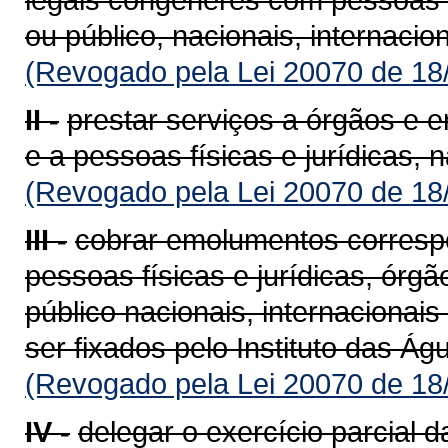
ou público, nacionais, internacio
(Revogado pela Lei 20070 de 18
II -
prestar serviços a órgãos e e
e a pessoas físicas e jurídicas, n
(Revogado pela Lei 20070 de 18
III -
cobrar emolumentos corresp
pessoas físicas e jurídicas, órg
público nacionais, internacionai
ser fixados pelo Instituto das Á
(Revogado pela Lei 20070 de 18
IV -
delegar o exercício parcial d