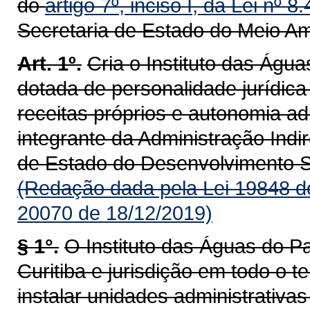
do
artigo 7º, inciso I, da Lei nº 
Secretaria de Estado do Meio A
Art. 1º.
Cria o Instituto das Águ
dotada de personalidade jurídica 
receitas próprios e autonomia adm
integrante da Administração Indi
de Estado do Desenvolvimento S
(Redação dada pela Lei 19848 d
20070 de 18/12/2019)
§ 1°.
O Instituto das Águas do Pa
Curitiba e jurisdição em todo o t
instalar unidades administrativas