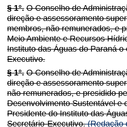
§ 1°.
O Conselho de Administraç
direção e assessoramento superi
membros, não remunerados, e pr
Meio Ambiente e Recursos Hídric
Instituto das Águas do Paraná o 
Executivo.
§ 1°.
O Conselho de Administraç
direção e assessoramento super
não remunerados, e presidido pe
Desenvolvimento Sustentável e d
Presidente do Instituto das Águ
Secretário-Executivo.
(Redação d