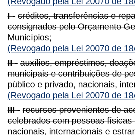
(Revogado pela Lei 20070 de 18
I -
créditos, transferências e re
consignados pelo Orçamento Ger
Municípios;
(Revogado pela Lei 20070 de 18
II -
auxílios, empréstimos, doaçõ
municipais e contribuições de pes
público e privado, nacionais, int
(Revogado pela Lei 20070 de 18
III -
recursos provenientes de aco
celebrados com pessoas físicas e 
nacionais, internacionais e estra