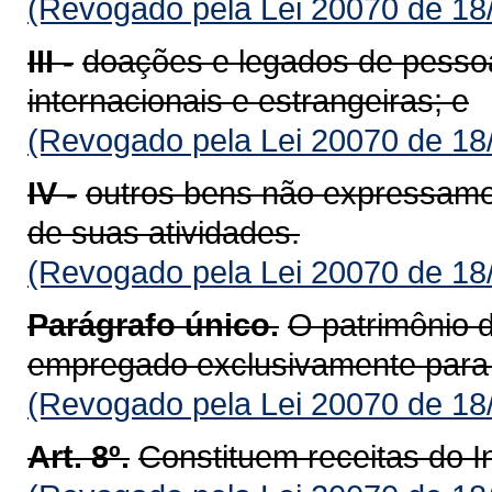
(Revogado pela Lei 20070 de 18
III -
doações e legados de pessoas
internacionais e estrangeiras; e
(Revogado pela Lei 20070 de 18
IV -
outros bens não expressamen
de suas atividades.
(Revogado pela Lei 20070 de 18
Parágrafo único.
O patrimônio 
empregado exclusivamente para 
(Revogado pela Lei 20070 de 18
Art. 8º.
Constituem receitas do I