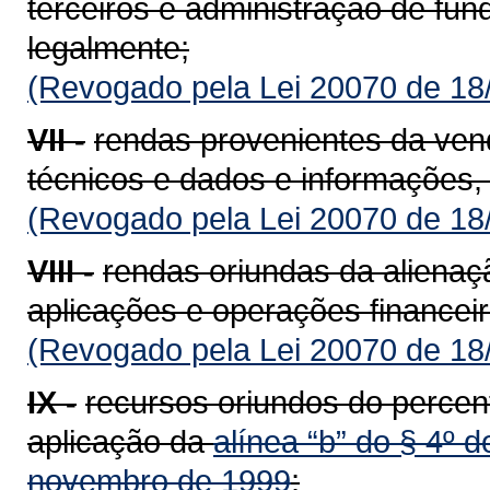
terceiros e administração de fu
legalmente;
(Revogado pela Lei 20070 de 18
VII -
rendas provenientes da vend
técnicos e dados e informações, i
(Revogado pela Lei 20070 de 18
VIII -
rendas oriundas da alienaç
aplicações e operações financeir
(Revogado pela Lei 20070 de 18
IX -
recursos oriundos do percent
aplicação da
alínea “b” do § 4º d
novembro de 1999
;