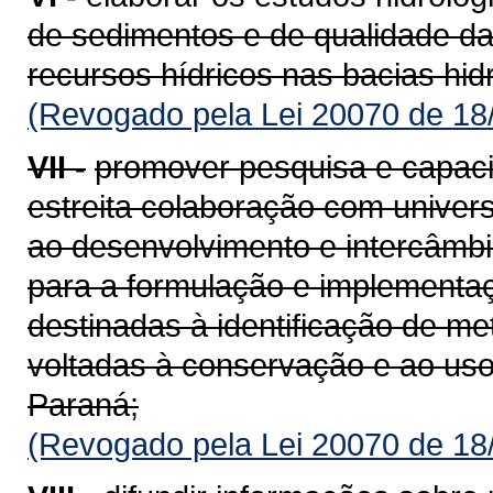
de sedimentos e de qualidade d
recursos hídricos nas bacias hid
(Revogado pela Lei 20070 de 18
VII -
promover pesquisa e capac
estreita colaboração com univers
ao desenvolvimento e intercâmbi
para a formulação e implementaç
destinadas à identificação de me
voltadas à conservação e ao uso
Paraná;
(Revogado pela Lei 20070 de 18