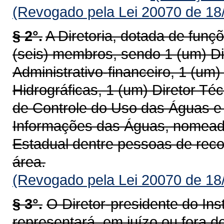
(Revogado pela Lei 20070 de 18
§ 2°.
A Diretoria, dotada de funç
(seis) membros, sendo 1 (um) Dir
Administrativo-financeiro, 1 (um
Hidrográficas, 1 (um) Diretor Té
de Controle do Uso das Águas e 
Informações das Águas, nomead
Estadual dentre pessoas de reco
área.
(Revogado pela Lei 20070 de 18
§ 3°.
O Diretor-presidente do Ins
representará, em juízo ou fora d