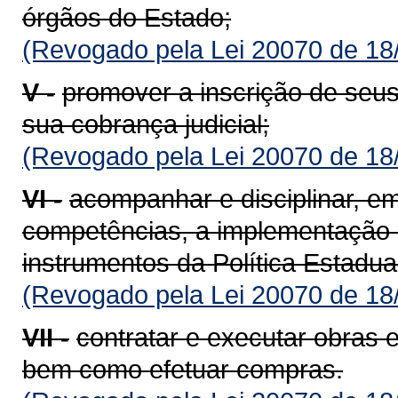
órgãos do Estado;
(Revogado pela Lei 20070 de 18
V -
promover a inscrição de seus 
sua cobrança judicial;
(Revogado pela Lei 20070 de 18
VI -
acompanhar e disciplinar, e
competências, a implementação 
instrumentos da Política Estadu
(Revogado pela Lei 20070 de 18
VII -
contratar e executar obras 
bem como efetuar compras.