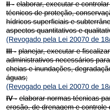
II -
elaborar, executar e controla
técnicos de proteção, conservaç
hídricos superficiais e subterrâ
aspectos quantitativos e qualitat
(Revogado pela Lei 20070 de 18
III -
planejar, executar e fiscaliz
administrativos necessários par
cheias e inundações, degradação
águas;
(Revogado pela Lei 20070 de 18
IV -
elaborar normas técnicas pa
erosão, de drenagem e controle 