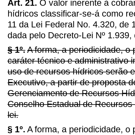
Art. 21.
O valor inerente à cobra
hídricos classificar-se-á como re
11 da Lei Federal No. 4.320, de
dada pelo Decreto-Lei Nº 1.939,
§ 1º.
A forma, a periodicidade, o
caráter técnico e administrativo 
uso de recursos hídricos serão 
Executivo, a partir de proposta 
Gerenciamento de Recursos Híd
Conselho Estadual de Recursos 
lei.
§ 1º.
A forma, a periodicidade, o