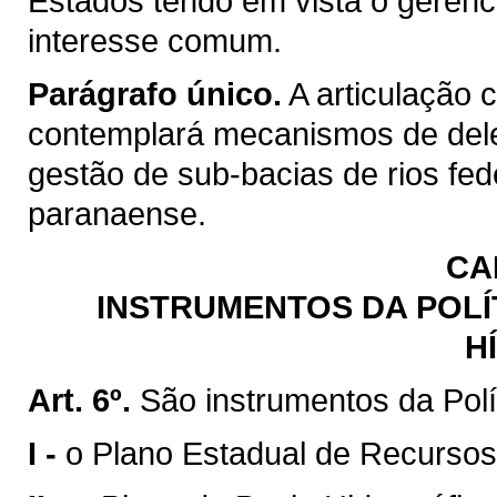
Estados tendo em vista o gerenc
interesse comum.
Parágrafo único.
A articulação 
contemplará mecanismos de del
gestão de sub-bacias de rios fed
paranaense.
CA
INSTRUMENTOS DA POLÍ
H
Art. 6º.
São instrumentos da Polí
I -
o Plano Estadual de Recursos