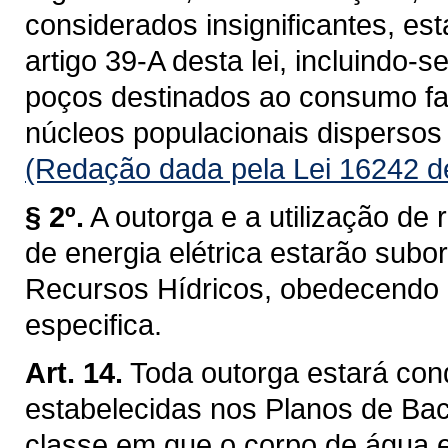
considerados insignificantes, es
artigo 39-A desta lei, incluindo-s
poços destinados ao consumo fam
núcleos populacionais dispersos 
(Redação dada pela Lei 16242 d
§ 2º.
A outorga e a utilização de 
de energia elétrica estarão subo
Recursos Hídricos, obedecendo a 
especifica.
Art. 14.
Toda outorga estará con
estabelecidas nos Planos de Baci
classe em que o corpo de água 