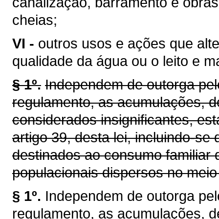
canalização, barramento e obras
cheias;
VI -
outros usos e ações que alt
qualidade da água ou o leito e 
§ 1º.
Independem de outorga pelo
regulamento, as acumulações, d
considerados insignificantes, es
artigo 39, desta lei, incluindo-se
destinados ao consumo familiar 
populacionais dispersos no meio 
§ 1º.
Independem de outorga pel
regulamento, as acumulações, d