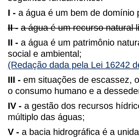
I -
a água é um bem de domínio p
II -
a água é um recurso natural 
II -
a água é um patrimônio natura
social e ambiental;
(Redação dada pela Lei 16242 d
III -
em situações de escassez, o 
o consumo humano e a desseden
IV -
a gestão dos recursos hídri
múltiplo das águas;
V -
a bacia hidrográfica é a unid