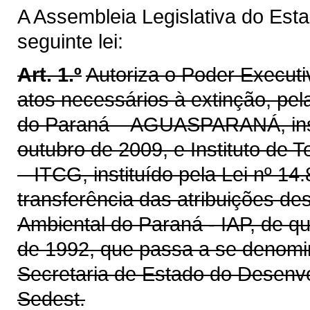
A Assembleia Legislativa do Est
seguinte lei:
Art. 1.º
Autoriza o Poder Executiv
atos necessários à extinção, pel
do Paraná – AGUASPARANÁ, insti
outubro de 2009, e Instituto de 
– ITCG, instituído pela Lei nº 1
transferência das atribuições des
Ambiental do Paraná - IAP, de que
de 1992, que passa a se denomina
Secretaria de Estado do Desenvo
Sedest.