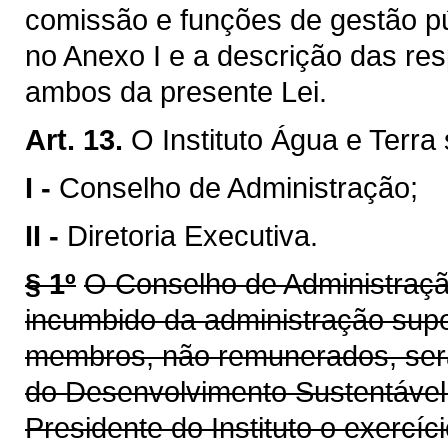
comissão e funções de gestão púb
no Anexo I e a descrição das res
ambos da presente Lei.
Art. 13.
O Instituto Água e Terra
I -
Conselho de Administração;
II -
Diretoria Executiva.
§ 1º
O Conselho de Administraçã
incumbido da administração super
membros, não remunerados, será
do Desenvolvimento Sustentável 
Presidente do Instituto o exercí