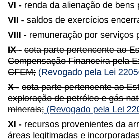
VI -
renda da alienação de bens 
VII -
saldos de exercícios encerr
VIII -
remuneração por serviços 
IX -
cota parte pertencente ao E
Compensação Financeira pela Ex
CFEM;
(Revogado pela Lei 2205
X -
cota parte pertencente ao Es
exploração de petróleo e gás na
minerais;
(Revogado pela Lei 22
XI -
recursos provenientes da ar
áreas legitimadas e incorporadas