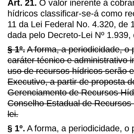
Art. 21.
O valor inerente à cobra
hídricos classificar-se-á como re
11 da Lei Federal No. 4.320, de
dada pelo Decreto-Lei Nº 1.939,
§ 1º.
A forma, a periodicidade, o
caráter técnico e administrativo 
uso de recursos hídricos serão 
Executivo, a partir de proposta 
Gerenciamento de Recursos Híd
Conselho Estadual de Recursos 
lei.
§ 1º.
A forma, a periodicidade, o