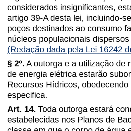
considerados insignificantes, es
artigo 39-A desta lei, incluindo-s
poços destinados ao consumo fam
núcleos populacionais dispersos 
(Redação dada pela Lei 16242 d
§ 2º.
A outorga e a utilização de 
de energia elétrica estarão subo
Recursos Hídricos, obedecendo a 
especifica.
Art. 14.
Toda outorga estará con
estabelecidas nos Planos de Baci
classe em que o corpo de água 