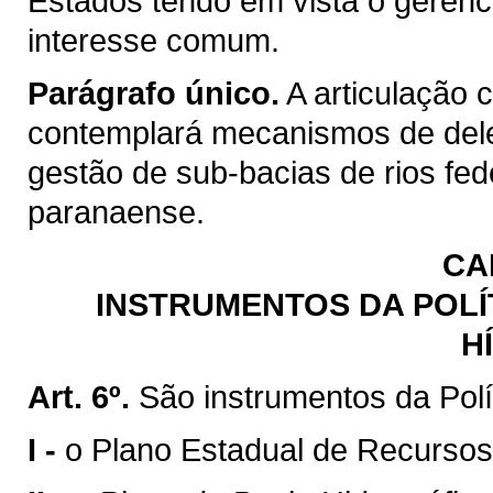
Estados tendo em vista o gerenc
interesse comum.
Parágrafo único.
A articulação 
contemplará mecanismos de del
gestão de sub-bacias de rios fed
paranaense.
CA
INSTRUMENTOS DA POLÍ
H
Art. 6º.
São instrumentos da Polí
I -
o Plano Estadual de Recursos