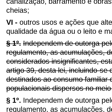
canalização, barramento e obras
cheias;
VI -
outros usos e ações que alt
qualidade da água ou o leito e 
§ 1º.
Independem de outorga pelo
regulamento, as acumulações, d
considerados insignificantes, es
artigo 39, desta lei, incluindo-se
destinados ao consumo familiar 
populacionais dispersos no meio 
§ 1º.
Independem de outorga pel
regulamento, as acumulações, d