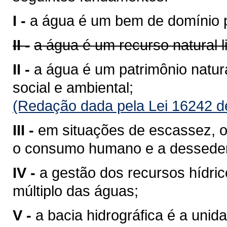
I -
a água é um bem de domínio p
II -
a água é um recurso natural 
II -
a água é um patrimônio natura
social e ambiental;
(Redação dada pela Lei 16242 d
III -
em situações de escassez, o 
o consumo humano e a desseden
IV -
a gestão dos recursos hídri
múltiplo das águas;
V -
a bacia hidrográfica é a unid