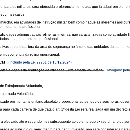
a e, para os militares, será oferecida preferencialmente aos que já adquirem o dire
seguintes casos:
e marcha, em atividades de instrução militar, bem como naquelas inerentes aos cur
primoramento profissional;
em atividades administrativas rotineiras internas, não caracterizadas como ativida
ltadas ao aprimoramento profissional;
rativas e rotineiras fora da área de segurança no âmbito das unidades de atendim
 em decorrência da rotina operacional.
 CMT.
(Incluído pela Lei 22261 de 13/12/2024)
tes e depois da realização da Atividade Extrajornada Voluntária.
(Revogado pela 
ade Extrajornada Voluntária;
trajornada Voluntária;
 fixado em montante unitário absoluto proporcional ao período de seis horas, obser
 para cada carreira de que trata o art. 1º desta Lei será realizada em um decreto 
erá efetivado até o segundo mês subsequente ao do emprego extraordinário do serv
orporada ao subsídio ou vencimento para nenhum efeito, não será considerada para