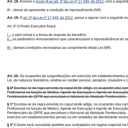
Art. 18.
Acresce o
inciso III ao art. 3º da Lei nº 17.449, de 2012
, com a seguint
III – deixar de apresentar a condição de hipossuficiente.(NR)
Art. 19.
O
art. 5º da Lei nº 17.449, de 2012
, passa a vigorar com a seguinte r
Art. 5º O Poder Executivo fixará:
I –
o valor inicial e a forma de reajuste do benefício;
II –
os parâmetros remuneratórios que caracterizaram a hipossuficiência do se
III –
demais condições necessárias ao cumprimento desta Lei.(NR)
Art. 20.
Os ocupantes de cargos/funções em exercício em estabelecimentos pen
Lei, de natureza transitória, relativa ao caráter penoso, perigoso, insalubre
§ 1º
Excetua-se da regra prevista no caput deste artigo, os ocupantes das car
Profissional na função de Médico, Agente de Execução e Agente de Execução 
Penitenciário do QPPE que percebam o Adicional de Atividade Penitenciária 
§ 1º
Excetua-se da regra prevista no caput deste artigo, os ocupantes das car
Profissional na função de Médico, Agente de Execução e Agente de Execução 
Penitenciário do QPPE que percebam o Adicional de Atividade Penitenciária 
exercício em estabelecimentos penais ou em unidades de atendimento socioed
§ 2º
A Graim será concedida também aos contratados em regime especial na fo