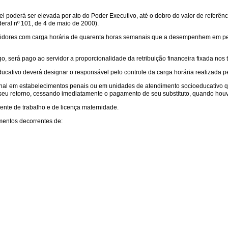
Lei poderá ser elevada por ato do Poder Executivo, até o dobro do valor de referên
ral nº 101, de 4 de maio de 2000).
ervidores com carga horária de quarenta horas semanais que a desempenhem em p
go, será pago ao servidor a proporcionalidade da retribuição financeira fixada nos 
ucativo deverá designar o responsável pelo controle da carga horária realizada p
onal em estabelecimentos penais ou em unidades de atendimento socioeducativo q
 seu retorno, cessando imediatamente o pagamento de seu substituto, quando houv
nte de trabalho e de licença maternidade.
entos decorrentes de: