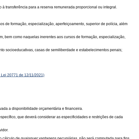
ito à transferência para a reserva remunerada proporcional ou integral.
sos de formação, especialização, aperfeiçoamento, superior de polícia, além
de fim, bem como naquelas inerentes aos cursos de formação, especialização,
ento socioeducativas, casas de semiliberdade e estabelecimentos penais;
Lei 20771 de 12/11/2021)
vada a disponibilidade orçamentária e financeira.
específico, que deverá considerar as especificidades e restrições de cada
idor.
 o cálculo de quaisquer vantagens pecuniárias, não será computada para fins