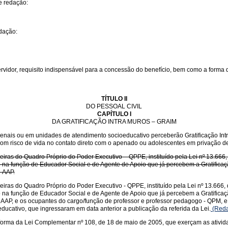
e redação:
edação:
rvidor, requisito indispensável para a concessão do benefício, bem como a forma 
TÍTULO II
DO PESSOAL CIVIL
CAPÍTULO I
DA GRATIFICAÇÃO INTRA MUROS – GRAIM
ais ou em unidades de atendimento socioeducativo perceberão Gratificação Intra 
 e com risco de vida no contato direto com o apenado ou adolescentes em privação d
reiras do Quadro Próprio do Poder Executivo – QPPE, instituído pela Lei nº 13.666,
na função de Educador Social e de Agente de Apoio que já percebem a Gratificaçã
– AAP.
reiras do Quadro Próprio do Poder Executivo - QPPE, instituído pela Lei nº 13.666,
na função de Educador Social e de Agente de Apoio que já percebem a Gratificaç
- AAP, e os ocupantes do cargo/função de professor e professor pedagogo - QPM,
ucativo, que ingressaram em data anterior a publicação da referida da Lei.
(Reda
rma da Lei Complementar nº 108, de 18 de maio de 2005, que exerçam as atividade