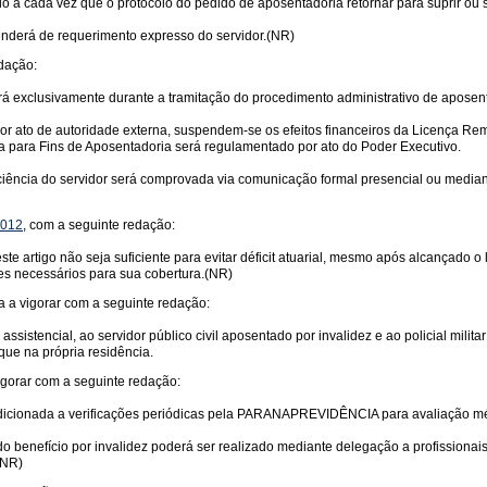
íodo a cada vez que o protocolo do pedido de aposentadoria retornar para suprir o
nderá de requerimento expresso do servidor.(NR)
edação:
rá exclusivamente durante a tramitação do procedimento administrativo de aposenta
or ato de autoridade externa, suspendem-se os efeitos financeiros da Licença Rem
 para Fins de Aposentadoria será regulamentado por ato do Poder Executivo.
a ciência do servidor será comprovada via comunicação formal presencial ou medi
2012
, com a seguinte redação:
te artigo não seja suficiente para evitar déficit atuarial, mesmo após alcançado o
es necessários para sua cobertura.(NR)
a a vigorar com a seguinte redação:
te assistencial, ao servidor público civil aposentado por invalidez e ao policial mi
ue na própria residência.
igorar com a seguinte redação:
ndicionada a verificações periódicas pela PARANAPREVIDÊNCIA para avaliação médi
benefício por invalidez poderá ser realizado mediante delegação a profissionai
(NR)