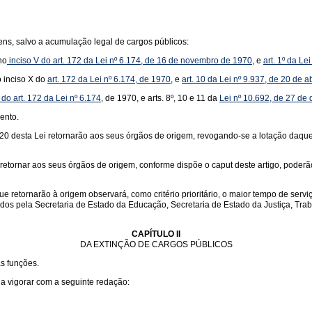
ns, salvo a acumulação legal de cargos públicos:
no
inciso V do art. 172 da Lei nº 6.174, de 16 de novembro de 1970
, e
art. 1º da L
o inciso X do
art. 172 da Lei nº 6.174, de 1970
, e
art. 10 da Lei nº 9.937, de 20 de a
 do art. 172 da Lei nº 6.174
, de 1970, e arts. 8º, 10 e 11 da
Lei nº 10.692, de 27 d
ento.
rt. 20 desta Lei retornarão aos seus órgãos de origem, revogando-se a lotação daq
 retornar aos seus órgãos de origem, conforme dispõe o caput deste artigo, pode
ue retornarão à origem observará, como critério prioritário, o maior tempo de ser
idos pela Secretaria de Estado da Educação, Secretaria de Estado da Justiça, Tr
CAPÍTULO II
DA EXTINÇÃO DE CARGOS PÚBLICOS
as funções.
 a vigorar com a seguinte redação: