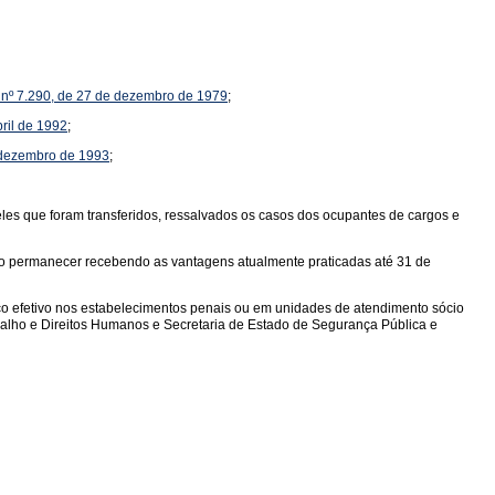
ei nº 7.290, de 27 de dezembro de 1979
;
bril de 1992
;
e dezembro de 1993
;
ueles que foram transferidos, ressalvados os casos dos ocupantes de cargos e
rão permanecer recebendo as vantagens atualmente praticadas até 31 de
viço efetivo nos estabelecimentos penais ou em unidades de atendimento sócio
abalho e Direitos Humanos e Secretaria de Estado de Segurança Pública e