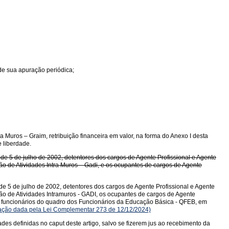
de sua apuração periódica;
Muros – Graim, retribuição financeira em valor, na forma do Anexo I desta
e liberdade.
 de 5 de julho de 2002, detentores dos cargos de Agente Profissional e Agente
o de Atividades Intra Muros – Gadi, e os ocupantes de cargos de Agente
 de 5 de julho de 2002, detentores dos cargos de Agente Profissional e Agente
ão de Atividades Intramuros - GADI, os ocupantes de cargos de Agente
 e funcionários do quadro dos Funcionários da Educação Básica - QFEB, em
ção dada pela Lei Complementar 273 de 12/12/2024)
s definidas no caput deste artigo, salvo se fizerem jus ao recebimento da