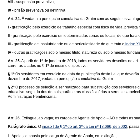
VIII -
suspensão preventiva;
IX -
prisão preventiva ou definitiva.
Art. 24.
É vedada a percepção cumulativa da Graim com as seguintes vantage
I -
gratificação pelo exercício de trabalho especial com risco de vida, prevista 
II -
gratificação pelo exercício em determinadas zonas ou locais, de que trata 
III -
gratificação de insalubridade ou de periculosidade de que trata o
inciso XI
IV -
outras gratificações sob o mesmo título, natureza ou sob o mesmo fundam
Art. 25.
A partir de 1º de janeiro de 2018, todos os servidores descritos no a
carreiras citados no § 1º do mesmo dispositivo.
§ 1º
Os servidores em exercício na data da publicação desta Lei que deverão
dezembro de 2017, vedada a percepção cumulativa da Graim.
§ 2º
O processo de seleção a ser realizado para substituição dos servidores q
educativo, seguido dos demais parâmetros classificatórios a serem estabelec
Administração Penitenciária.
Art. 26.
Extingue, ao vagar, os cargos de Agente de Apoio – AO e todas as su
Parágrafo único.
O
inciso I do § 1º do art. 3º da Lei nº 13.666, de 2002
, passa
I - Apoio, composta pelo cargo de Agente de Apoio, em extinção;