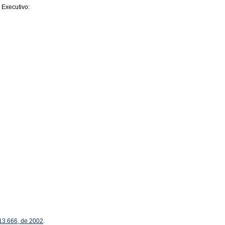
 Executivo:
 13.666, de 2002
.