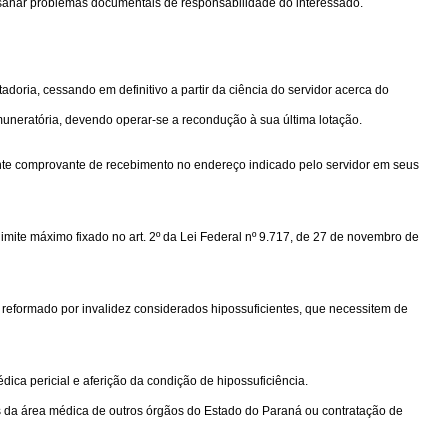
u sanar problemas documentais de responsabilidade do interessado.
doria, cessando em definitivo a partir da ciência do servidor acerca do
uneratória, devendo operar-se a recondução à sua última lotação.
ante comprovante de recebimento no endereço indicado pelo servidor em seus
 limite máximo fixado no art. 2º da Lei Federal nº 9.717, de 27 de novembro de
litar reformado por invalidez considerados hipossuficientes, que necessitem de
ca pericial e aferição da condição de hipossuficiência.
s da área médica de outros órgãos do Estado do Paraná ou contratação de