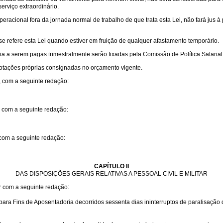
serviço extraordinário.
eracional fora da jornada normal de trabalho de que trata esta Lei, não fará jus 
e refere esta Lei quando estiver em fruição de qualquer afastamento temporário.
ria a serem pagas trimestralmente serão fixadas pela Comissão de Política Salaria
dotações próprias consignadas no orçamento vigente.
, com a seguinte redação:
, com a seguinte redação:
 com a seguinte redação:
CAPÍTULO II
DAS DISPOSIÇÕES GERAIS RELATIVAS A PESSOAL CIVIL E MILITAR
ar com a seguinte redação:
ia para Fins de Aposentadoria decorridos sessenta dias ininterruptos de paralis