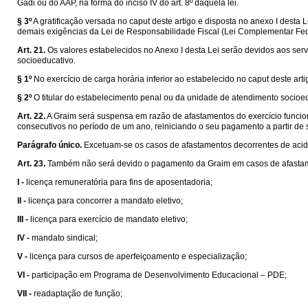
Gadi ou do AAP, na forma do inciso IV do art. 8º daquela lei.
§ 3º
A gratificação versada no caput deste artigo e disposta no anexo I desta 
demais exigências da Lei de Responsabilidade Fiscal (Lei Complementar Fede
Art. 21.
Os valores estabelecidos no Anexo I desta Lei serão devidos aos s
socioeducativo.
§ 1º
No exercício de carga horária inferior ao estabelecido no caput deste arti
§ 2º
O titular do estabelecimento penal ou da unidade de atendimento socioed
Art. 22.
A Graim será suspensa em razão de afastamentos do exercício funci
consecutivos no período de um ano, reiniciando o seu pagamento a partir de
Parágrafo único.
Excetuam-se os casos de afastamentos decorrentes de acide
Art. 23.
Também não será devido o pagamento da Graim em casos de afastam
I -
licença remuneratória para fins de aposentadoria;
II -
licença para concorrer a mandato eletivo;
III -
licença para exercício de mandato eletivo;
IV -
mandato sindical;
V -
licença para cursos de aperfeiçoamento e especialização;
VI -
participação em Programa de Desenvolvimento Educacional – PDE;
VII -
readaptação de função;