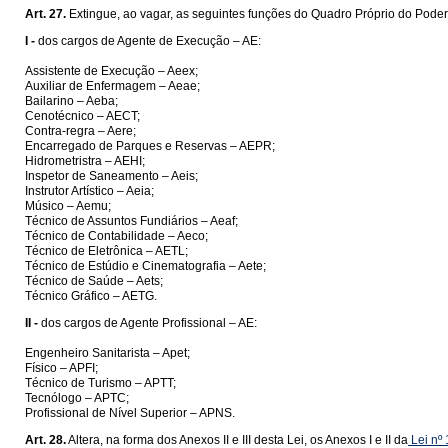
Art. 27.
Extingue, ao vagar, as seguintes funções do Quadro Próprio do Poder
I -
dos cargos de Agente de Execução – AE:
Assistente de Execução – Aeex;
Auxiliar de Enfermagem – Aeae;
Bailarino – Aeba;
Cenotécnico – AECT;
Contra-regra – Aere;
Encarregado de Parques e Reservas – AEPR;
Hidrometristra – AEHI;
Inspetor de Saneamento – Aeis;
Instrutor Artístico – Aeia;
Músico – Aemu;
Técnico de Assuntos Fundiários – Aeaf;
Técnico de Contabilidade – Aeco;
Técnico de Eletrônica – AETL;
Técnico de Estúdio e Cinematografia – Aete;
Técnico de Saúde – Aets;
Técnico Gráfico – AETG.
II -
dos cargos de Agente Profissional – AE:
Engenheiro Sanitarista – Apet;
Físico – APFI;
Técnico de Turismo – APTT;
Tecnólogo – APTC;
Profissional de Nível Superior – APNS.
Art. 28.
Altera, na forma dos Anexos II e III desta Lei, os Anexos I e II da
Lei nº