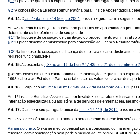
§ 1º
O prazo de que trata o caput deste artigo será prorrogado por igual per
§ 2º
A concessão da Licença Remuneratória para Fins de Aposentadoria depe
Art. 14.
O
art. 4º da Lei nº 14.502, de 2004
, passa a vigorar com a seguinte r
Art. 4º O direito à Licença Remuneratória para Fins de Aposentadoria perdura
deferimento ou indeferimento do seu pedido.
§ 1º
Na hipótese de cessação de tramitação do procedimento administrativo p
§ 2º
O procedimento administrativo para concessão de Licença Remuneratória
§ 3º
Na hipótese de cessação da Licença de que trata o caput deste artigo, 
registros funcionais.(NR)
Art. 15.
Acrescenta o
§ 3º ao art. 16 da Lei nº 17.435, de 21 de dezembro de 
§ 3º Nos casos em que a contrapartida de contribuição de que trata o caput des
1998, caberá ao Estado do Paraná estabelecer os valores e prazos dos aport
Art. 16.
O caput do
art. 1º da Lei nº 17.449, de 27 de dezembro de 2012
, pass
Art. 1º Institui o Benefício Assistencial por Invalidez, de caráter exclusivamen
internação especializada ou assistência de serviços de enfermagem, mesmo q
Art. 17.
O art. 2º e seu parágrafo único da
Lei nº 17.449, de 2012
, passam a v
Art. 2º A concessão ou a continuidade do percebimento do benefício será co
Parágrafo único.
O exame médico pericial para a concessão ou manutenção do 
terceiros, com homologação pela perícia médica da PARANAPREVIDÊNCIA.