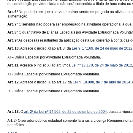
de contribuição previdenciária e não será concedida a título de hora extra ou 
Art. 6º
No período em que o servidor estiver sendo empregado na atividade op
alimentação.
Art. 7º
O servidor não poderá ser empregado na atividade operacional a que s
Art. 8º
O quantitativo de Diárias Especiais por Atividade Extrajornada Voluntá
Art. 9º
As despesas resultantes da aplicação desta Lei correrão à conta das 
Art. 10.
Acresce o inciso XI ao art. 3º da
Lei nº 17.169, de 24 de maio de 2012
XI – Diária Especial por Atividade Extrajornada Voluntária.
Art. 11.
Acresce o inciso XI ao art. 3º da
Lei nº 17.170, de 24 de maio de 2012
XI - Diária Especial por Atividade Extrajornada Voluntária.
Art. 12.
Acresce o inciso IX ao art. 17 da
Lei nº 18.008, de 7 de abril de 2014
,
IX - Diária Especial por Atividade Extrajornada Voluntária.
Art. 13.
O
art. 2º da Lei nº 14.502, de 22 de setembro de 2004
, passa a vigor
Art. 2º O servidor público estadual somente fará jus à Licença Remuneratór
benefícios.