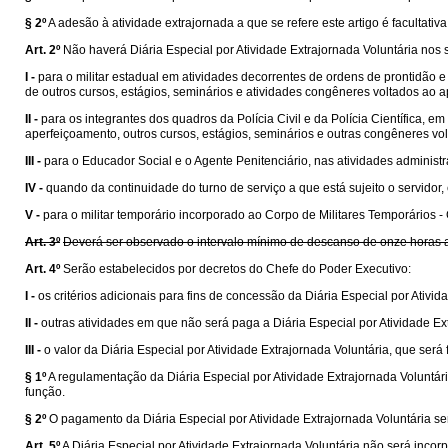
§ 2º
A adesão à atividade extrajornada a que se refere este artigo é facultativ
Art. 2º
Não haverá Diária Especial por Atividade Extrajornada Voluntária nos 
I -
para o militar estadual em atividades decorrentes de ordens de prontidão 
de outros cursos, estágios, seminários e atividades congêneres voltados ao a
II -
para os integrantes dos quadros da Polícia Civil e da Polícia Científica, 
aperfeiçoamento, outros cursos, estágios, seminários e outras congêneres vo
III -
para o Educador Social e o Agente Penitenciário, nas atividades administ
IV -
quando da continuidade do turno de serviço a que está sujeito o servidor,
V -
para o militar temporário incorporado ao Corpo de Militares Temporários -
Art. 3º
Deverá ser observado o intervalo mínimo de descanso de onze horas an
Art. 4º
Serão estabelecidos por decretos do Chefe do Poder Executivo:
I -
os critérios adicionais para fins de concessão da Diária Especial por Ativid
II -
outras atividades em que não será paga a Diária Especial por Atividade Ex
III -
o valor da Diária Especial por Atividade Extrajornada Voluntária, que será
§ 1º
A regulamentação da Diária Especial por Atividade Extrajornada Voluntária
função.
§ 2º
O pagamento da Diária Especial por Atividade Extrajornada Voluntária s
Art. 5º
A Diária Especial por Atividade Extrajornada Voluntária não será inc