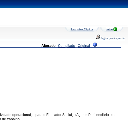
Pesquisa Rápida
voltar
Página para impressão
Alterado
Compilado
Original
 atividade operacional, e para o Educador Social, o Agente Penitenciário e os
a de trabalho.