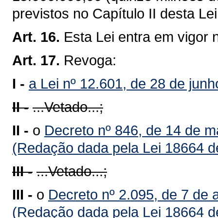
previstos no Capítulo II desta Lei
Art. 16.
Esta Lei entra em vigor 
Art. 17.
Revoga:
I -
a Lei nº 12.601, de 28 de jun
II -
...Vetado...;
II -
o
Decreto nº 846, de 14 de m
(Redação dada pela Lei 18664 d
III -
...Vetado...;
III -
o
Decreto nº 2.095, de 7 de 
(Redação dada pela Lei 18664 d