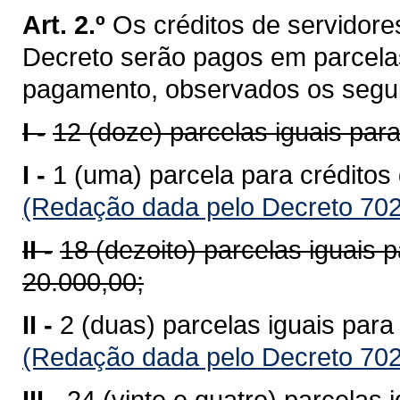
Art. 2.º
Os créditos de servidore
Decreto serão pagos em parcela
pagamento, observados os segui
I -
12 (doze) parcelas iguais para
I -
1 (uma) parcela para créditos
(Redação dada pelo Decreto 702
II -
18 (dezoito) parcelas iguais 
20.000,00;
II -
2 (duas) parcelas iguais para
(Redação dada pelo Decreto 702
III -
24 (vinte e quatro) parcelas 