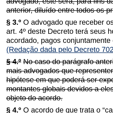
advogado, este será, para fins d
anterior, diluído entre todos os 
§ 3.º
O advogado que receber os 
art. 4º deste Decreto terá seus 
acordado, pagos conjuntamente
(Redação dada pelo Decreto 702
§ 4.º
No caso do parágrafo anteri
mais advogados que representem 
hipótese em que poderá ser ex
montantes globais devidos a eles
objeto do acordo.
§ 4.º
O acordo de que trata o “ca