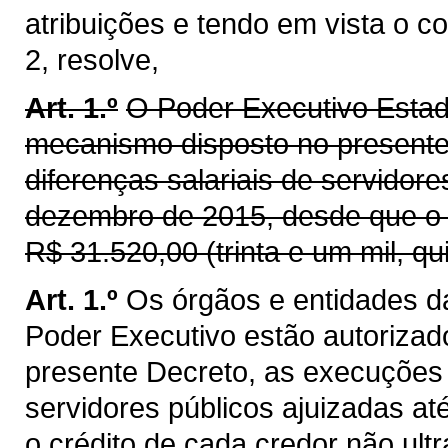
atribuições e tendo em vista o c
2, resolve,
Art. 1.º
O Poder Executivo Estadu
mecanismo disposto no presente
diferenças salariais de servidore
dezembro de 2015, desde que o c
R$ 31.520,00 (trinta e um mil, qu
Art. 1.º
Os órgãos e entidades da
Poder Executivo estão autorizad
presente Decreto, as execuções r
servidores públicos ajuizadas a
o crédito de cada credor não ult