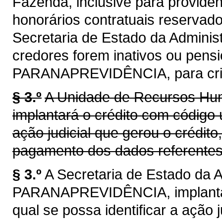
Fazenda, inclusive para providê
honorários contratuais reservado
Secretaria de Estado da Adminis
credores forem inativos ou pensi
PARANAPREVIDÊNCIA, para criaç
§ 3.º
A Unidade de Recursos 
implantará o crédito com código ú
ação judicial que gerou o crédit
pagamento dos dados referentes 
§ 3.º
A Secretaria de Estado da 
PARANAPREVIDÊNCIA, implantará
qual se possa identificar a ação 