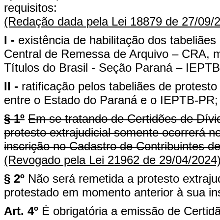
requisitos:
(Redação dada pela Lei 18879 de 27/09/
I -
existência de habilitação dos tabeliãe
Central de Remessa de Arquivo – CRA, ma
Títulos do Brasil - Seção Paraná – IEPT
II -
ratificação pelos tabeliães de protes
entre o Estado do Paraná e o IEPTB-PR;
§ 1º
Em se tratando de Certidões de Dívi
protesto extrajudicial somente ocorrerá 
inscrição no Cadastro de Contribuintes 
(Revogado pela Lei 21962 de 29/04/2024
§ 2º
Não será remetida a protesto extrajud
protestado em momento anterior à sua ins
Art. 4º
É obrigatória a emissão de Certidã