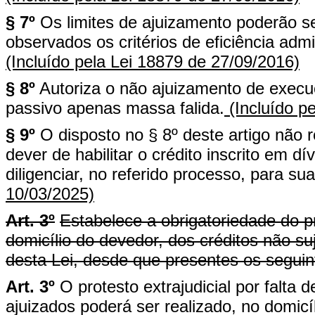
§ 7º
Os limites de ajuizamento poderão se
observados os critérios de eficiência adm
(Incluído pela Lei 18879 de 27/09/2016)
§ 8º
Autoriza o não ajuizamento de execu
passivo apenas massa falida.
(Incluído p
§ 9º
O disposto no § 8º deste artigo não 
dever de habilitar o crédito inscrito em d
diligenciar, no referido processo, para su
10/03/2025)
Art. 3º
Estabelece a obrigatoriedade do pr
domicílio do devedor, dos créditos não suj
desta Lei, desde que presentes os seguint
Art. 3º
O protesto extrajudicial por falta
ajuizados poderá ser realizado, no domic