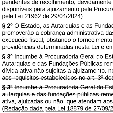
pendentes de recolhimento, devidamente 
disponíveis para ajuizamento pela Procur
pela Lei 21962 de 29/04/2024)
§ 2º
O Estado, as Autarquias e as Funda
promoverão a cobrança administrativa das
execução fiscal, obstando o fornecimento
providências determinadas nesta Lei e e
§ 3º
Incumbe à Procuradoria Geral do Est
Autarquias e das Fundações Públicas remet
dívida ativa não sujeitas a ajuizamento, 
aos requisitos estabelecidos no art. 3º des
§ 3º
Incumbe à Procuradoria-Geral do Est
autarquias e das fundações públicas remet
ativa, ajuizadas ou não, que atendam aos 
(Redação dada pela Lei 18879 de 27/09/