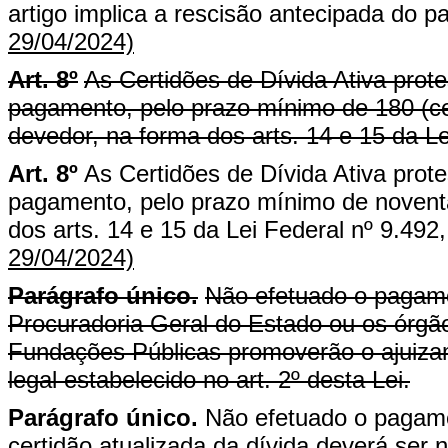
artigo implica a rescisão antecipada do 
29/04/2024)
Art. 8º
As Certidões de Dívida Ativa pro
pagamento, pelo prazo mínimo de 180 (cen
devedor, na forma dos arts. 14 e 15 da Le
Art. 8º
As Certidões de Dívida Ativa pro
pagamento, pelo prazo mínimo de noventa
dos arts. 14 e 15 da Lei Federal nº 9.492
29/04/2024)
Parágrafo único.
Não efetuado o pagamen
Procuradoria Geral do Estado ou os órgão
Fundações Públicas promoverão o ajuizam
legal estabelecido no art. 2º desta Lei.
Parágrafo único.
Não efetuado o pagamen
certidão atualizada da dívida deverá se