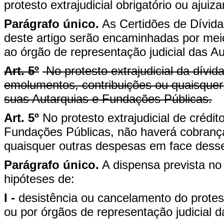
protesto extrajudicial obrigatório ou ajui
Parágrafo único.
As Certidões de Dívida 
deste artigo serão encaminhadas por meio
ao órgão de representação judicial das A
Art. 5º
No protesto extrajudicial da dívid
emolumentos, contribuições ou quaisque
suas Autarquias e Fundações Públicas.
Art. 5º
No protesto extrajudicial de créd
Fundações Públicas, não haverá cobrança
quaisquer outras despesas em face dess
Parágrafo único.
A dispensa prevista no
hipóteses de:
I -
desistência ou cancelamento do protes
ou por órgãos de representação judicial 