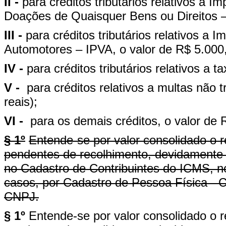
II -
para créditos tributários relativos a 
Doações de Quaisquer Bens ou Direitos –
III -
para créditos tributários relativos a
Automotores – IPVA, o valor de R$ 5.000,0
IV -
para créditos tributários relativos a t
V -
para créditos relativos a multas não tr
reais);
VI -
para os demais créditos, o valor de R
§ 1º
Entende-se por valor consolidado o r
pendentes de recolhimento, devidamente 
no Cadastro de Contribuintes do ICMS, n
casos, por Cadastro de Pessoa Física - 
CNPJ.
§ 1º
Entende-se por valor consolidado o r