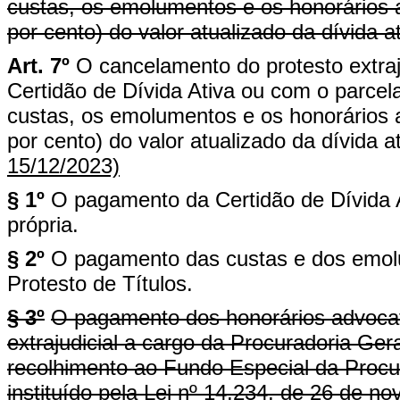
custas, os emolumentos e os honorários a
por cento) do valor atualizado da dívida at
Art. 7º
O cancelamento do protesto extraju
Certidão de Dívida Ativa ou com o parcel
custas, os emolumentos e os honorários 
por cento) do valor atualizado da dívida at
15/12/2023)
§ 1º
O pagamento da Certidão de Dívida A
própria.
§ 2º
O pagamento das custas e dos emolu
Protesto de Títulos.
§ 3º
O pagamento dos honorários advocat
extrajudicial a cargo da Procuradoria Ger
recolhimento ao Fundo Especial da Proc
instituído pela Lei nº 14.234, de 26 de n