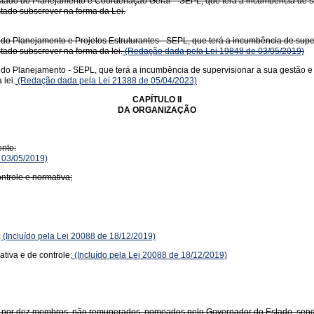
ado do Planejamento e Coordenação Geral – SEPL, que terá a incumbência de sup
tado subscrever na forma da Lei.
 do Planejamento e Projetos Estruturantes - SEPL, que terá a incumbência de supe
tado subscrever na forma da lei.
(Redação dada pela Lei 19848 de 03/05/2019)
o do Planejamento - SEPL, que terá a incumbência de supervisionar a sua gestão e
lei.
(Redação dada pela Lei 21388 de 05/04/2023)
CAPÍTULO II
DA ORGANIZAÇÃO
nte:
 03/05/2019)
ntrole e normativa;
:
(Incluído pela Lei 20088 de 18/12/2019)
tiva e de controle;
(Incluído pela Lei 20088 de 18/12/2019)
r dez membros, não remunerados, nomeados pelo Governador do Estado, sendo 