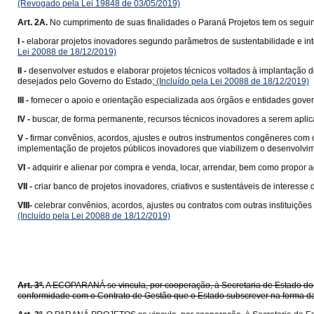
(Revogado pela Lei 19848 de 03/05/2019)
Art. 2A.
No cumprimento de suas finalidades o Paraná Projetos tem os seguint
I -
elaborar projetos inovadores segundo parâmetros de sustentabilidade e in
Lei 20088 de 18/12/2019)
II -
desenvolver estudos e elaborar projetos técnicos voltados à implantação d
desejados pelo Governo do Estado;
(Incluído pela Lei 20088 de 18/12/2019)
III -
fornecer o apoio e orientação especializada aos órgãos e entidades gov
IV -
buscar, de forma permanente, recursos técnicos inovadores a serem aplic
V -
firmar convênios, acordos, ajustes e outros instrumentos congêneres com o
implementação de projetos públicos inovadores que viabilizem o desenvolvime
VI -
adquirir e alienar por compra e venda, locar, arrendar, bem como propor
VII -
criar banco de projetos inovadores, criativos e sustentáveis de interess
VIII-
celebrar convênios, acordos, ajustes ou contratos com outras instituiçõe
(Incluído pela Lei 20088 de 18/12/2019)
Art. 3º.
A ECOPARANÁ se vincula, por cooperação, à Secretaria de Estado do E
conformidade com o Contrato de Gestão que o Estado subscrever na forma da 