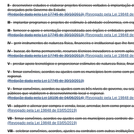
II -
desenvolver estudos e elaborar projetos técnicos voltados à implantação 
desejados pelo Governo do Estado;
(Redação dada pela Lei 17745 de 30/10/2013)
(Revogado pela Lei 19848 de
III -
implantar programas e projetos de estímulo à atividade ecônomica, em espe
III -
fornecer o apoio e orientação especializada aos órgãos e entidades gov
(Redação dada pela Lei 17745 de 30/10/2013)
(Revogado pela Lei 19848 de
IV -
gerir instrumentos de natureza física, financeira e institucional que lhe for
IV -
buscar, de forma permanente, recursos técnicos inovadores a serem aplic
(Redação dada pela Lei 17745 de 30/10/2013)
(Revogado pela Lei 19848 de
V -
prestar apoio tecnológico e proporcionar estímulos de natureza física, fi
V -
firmar convênios, acordos ou ajustes com os municípios bem como com pess
regional.
(Redação dada pela Lei 17745 de 30/10/2013)
V -
firmar convênios, acordos ou ajustes com os três níveis de governo, ou se
públicos que viabilizem o desenvolvimento local e regional.
(Redação dada pela Lei 18106 de 04/06/2014)
(Revogado pela Lei 19848 de
VI -
adquirir e alienar por compra e venda, locar, arrendar, bem como propor
(Revogado pela Lei 19848 de 03/05/2019)
VII -
firmar convênios, acordos ou ajustes com os municípios para controle do
(Revogado pela Lei 19848 de 03/05/2019)
VIII -
celebrar convênios, acordos, ajustes ou contratos com outras instituiçõ