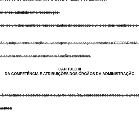
o) anos, admitida uma recondução.
o, de um dos membros representantes da sociedade civil e de dois membros eleito
ão qualquer remuneração ou vantagem pelos serviços prestados a ECOPARANÁ, qu
dade devem renunciar ao assumirem funções executivas.
CAPÍTULO III
DA COMPETÊNCIA E ATRIBUIÇÕES DOS ÓRGÃOS DA ADMINISTRAÇÃO
inalidade e objetivos para a qual foi instituída, expressos nos artigos 1º e 2º dest
mentos;