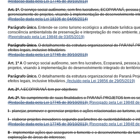
(Redação dada pela Lei 17745 de 30/10/2013)
Art. 1º.
O serviço social autônomo, sem fins lucrativos, ECOPARANÁ, pessoa 
gerenciamento de projetos, visando à implementação do desenvolvimento integ
(Redação dada pela Lei 18106 de 04/06/2014)
Parágrafo único.
Entende-se como turismo ecológico a atividade turística que
consciência ambientalista de preservação e interpretação do meio ambiente
(Repristinado pela Lei 19848 de 03/05/2019)
Parágrafo único.
O detalhamento da estrutura organizacional do PARANÁ PROJ
efeitos legais, inclusive tributários.
(Redação dada pela Lei 17745 de 30/10/2013)
Art. 1º A
O serviço social autônomo, sem fins lucrativos, Ecoparaná, pessoa j
projetos, visando à implementação do desenvolvimento integrado do território
Parágrafo único.
O detalhamento da estrutura organizacional do Paraná Proje
efeitos legais, inclusive tributários.
(Incluído pela Lei 19856 de 29/05/2019)
Art. 2º.
A ECOPARANÁ tem por objetivos:
Art. 2º.
No cumprimento de suas finalidades o PARANÁ PROJETOS tem os seg
(Redação dada pela Lei 17745 de 30/10/2013)
(Revogado pela Lei 19848 de
I -
planejar, promover e gerenciar projetos e ações relacionadas ao turismo, 
I -
elaborar projetos inovadores segundo parâmetros de sustentabilidade e in
(Redação dada pela Lei 17745 de 30/10/2013)
(Revogado pela Lei 19848 de
II -
implementar ações que assegurem o fomento e o desenvolvimento do turis
exploração de áreas de interesse;