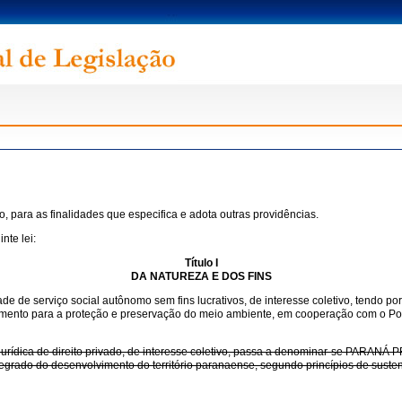
 para as finalidades que especifica e adota outras providências.
nte lei:
Título I
DA NATUREZA E DOS FINS
dade de serviço social autônomo sem fins lucrativos, de interesse coletivo, tendo 
umento para a proteção e preservação do meio ambiente, em cooperação com o Pod
jurídica de direito privado, de interesse coletivo, passa a denominar-se PARANÁ
rado do desenvolvimento do território paranaense, segundo princípios de sustenta