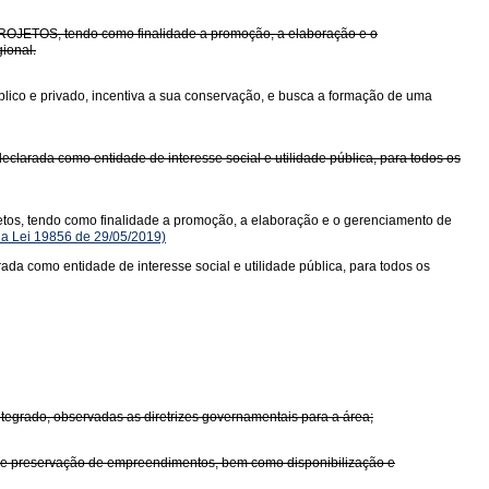
 PROJETOS, tendo como finalidade a promoção, a elaboração e o
ional.
público e privado, incentiva a sua conservação, e busca a formação de uma
larada como entidade de interesse social e utilidade pública, para todos os
ojetos, tendo como finalidade a promoção, a elaboração e o gerenciamento de
la Lei 19856 de 29/05/2019)
ada como entidade de interesse social e utilidade pública, para todos os
tegrado, observadas as diretrizes governamentais para a área;
ão e preservação de empreendimentos, bem como disponibilização e