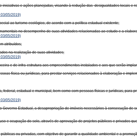
de iniciativas e ações planejadas, visando à redução das desigualdades locais e r
 03/05/2019)
cial ao turismo ecológico, de acordo com a política estadual existente;
ernamentais no desempenho de suas atividades relacionadas ao estudo e a elabora
 03/05/2019)
em atribuídos;
ados na realização de suas atividades;
 03/05/2019)
nanceira e de infra-estrutura aos empreendimentos instalados e aos que serão impla
oas física ou jurídicas, para prestar serviços relacionados à elaboração e imple
ja, federal, estadual e municipal, bem como com pessoas físicas e jurídicas, para 
 03/05/2019)
 ao Governo Estadual, a desapropriação de imóveis necessários à consecução de se
 uso e ocupação do solo, através de aprovação de projetos públicos e privados qu
es públicas ou privadas, com objetivo de garantir a qualidade ambiental e a promo