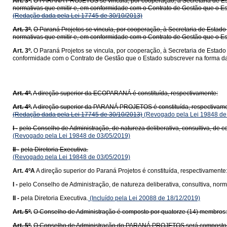
Art. 3º.
O PARANÁ PROJETOS se vincula, por cooperação, à Secretaria de Est
normativas que emitir e, em conformidade com o Contrato de Gestão que o Es
(Redação dada pela Lei 17745 de 30/10/2013)
Art. 3º.
O Paraná Projetos se vincula, por cooperação, à Secretaria de Estado
normativas que emitir e, em conformidade com o Contrato de Gestão que o Es
Art. 3º.
O Paraná Projetos se vincula, por cooperação, à Secretaria de Estad
conformidade com o Contrato de Gestão que o Estado subscrever na forma da 
Art. 4º.
A direção superior da ECOPARANÁ é constituída, respectivamente:
Art. 4º.
A direção superior da PARANÁ PROJETOS é constituída, respectivame
(Redação dada pela Lei 17745 de 30/10/2013)
(Revogado pela Lei 19848 de
I -
pelo Conselho de Administração, de natureza deliberativa, consultiva, de co
(Revogado pela Lei 19848 de 03/05/2019)
II -
pela Diretoria Executiva.
(Revogado pela Lei 19848 de 03/05/2019)
Art. 4ºA
A direção superior do Paraná Projetos é constituída, respectivamente
I -
pelo Conselho de Administração, de natureza deliberativa, consultiva, norma
II -
pela Diretoria Executiva.
(Incluído pela Lei 20088 de 18/12/2019)
Art. 5º.
O Conselho de Administração é composto por quatorze (14) membros:
Art. 5º.
O Conselho de Administração do PARANÁ PROJETOS será composto po