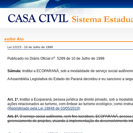
exibir Ato
Lei 12215 - 10 de Julho de 1998
o
Publicado no Diário Oficial n
. 5289 de 10 de Julho de 1998
Súmula:
Institui a ECOPARANÁ, sob a modalidade de serviço social autônomo,
A Assembléia Legislativa do Estado do Paraná decretou e eu sanciono a segui
Art. 1º.
Institui a Ecoparaná, pessoa jurídica de direito privado, sob a modali
ações relacionados ao turismo, com ênfase ao turismo ecológico, como instr
(Repristinado pela Lei 19848 de 03/05/2019)
Art. 1º.
O serviço social autônomo, sem fins lucrativos, ECOPARANÁ, pessoa 
gerenciamento de projetos, visando à implementação do desenvolvimento integ