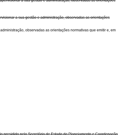
ervisionar a sua gestão e administração, observadas as orientações
rvisionar a sua gestão e administração, observadas as orientações
 administração, observadas as orientações normativas que emitir e, em
presidido pelo Secretário de Estado do Planejamento e Coordenação