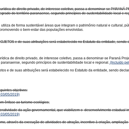
jurídica de direito privado, de interesse coletivo, passa a denominar-se PARANÁ
rado do território paranaense, segundo princípios de sustentabilidade local e reg
 utiliza de forma sustentável áreas que integram o patrimônio natural e cultural, 
, promovendo o bem-estar das populações envolvidas.
ETOS e de suas atribuições será estabelecido no Estatuto da entidade, sendo dec
urídica de direito privado, de interesse coletivo, passa a denominar-se Paraná Pr
 paranaense, segundo princípios de sustentabilidade local e regional.
(Incluído pe
tos e de suas atribuições será estabelecido no Estatuto da entidade, sendo declar
uintes objetivos:
 03/05/2019)
com ênfase ao turismo ecológico;
teratividade da ação governamental, que viabilizem o desenvolvimento estadual in
 03/05/2019)
mo, através da execução de atividades de atração, incentivo à criação, ampliaç