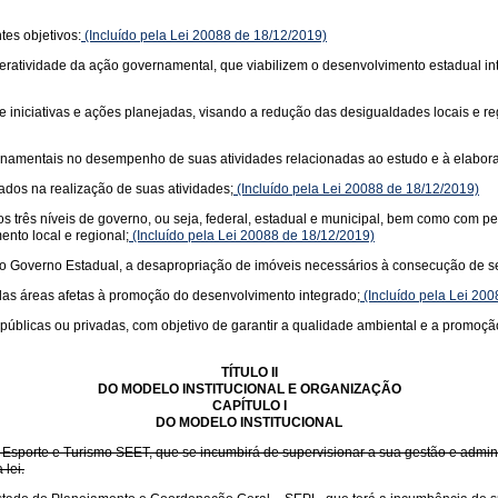
es objetivos:
(Incluído pela Lei 20088 de 18/12/2019)
teratividade da ação governamental, que viabilizem o desenvolvimento estadual in
e iniciativas e ações planejadas, visando a redução das desigualdades locais e r
ernamentais no desempenho de suas atividades relacionadas ao estudo e à elabora
ados na realização de suas atividades;
(Incluído pela Lei 20088 de 18/12/2019)
s três níveis de governo, ou seja, federal, estadual e municipal, bem como com pes
nto local e regional;
(Incluído pela Lei 20088 de 18/12/2019)
 ao Governo Estadual, a desapropriação de imóveis necessários à consecução de se
e das áreas afetas à promoção do desenvolvimento integrado;
(Incluído pela Lei 20
s públicas ou privadas, com objetivo de garantir a qualidade ambiental e a promoç
TÍTULO II
DO MODELO INSTITUCIONAL E ORGANIZAÇÃO
CAPÍTULO I
DO MODELO INSTITUCIONAL
sporte e Turismo SEET, que se incumbirá de supervisionar a sua gestão e admini
lei.