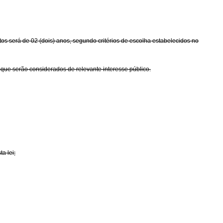
s será de 02 (dois) anos, segundo critérios de escolha estabelecidos no
e serão considerados de relevante interesse público.
a lei;