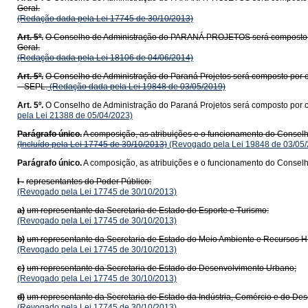
Geral.
(Redação dada pela Lei 17745 de 30/10/2013)
Art. 5º.
O Conselho de Administração do PARANÁ PROJETOS será composto po
Geral.
(Redação dada pela Lei 18106 de 04/06/2014)
Art. 5º.
O Conselho de Administração do Paraná Projetos será composto por 
– SEPL.
(Redação dada pela Lei 19848 de 03/05/2019)
Art. 5º.
O Conselho de Administração do Paraná Projetos será composto por 
pela Lei 21388 de 05/04/2023)
Parágrafo único.
A composição, as atribuições e o funcionamento do Conse
(Incluído pela Lei 17745 de 30/10/2013)
(Revogado pela Lei 19848 de 03/05/
Parágrafo único.
A composição, as atribuições e o funcionamento do Conselh
I -
representantes do Poder Público:
(Revogado pela Lei 17745 de 30/10/2013)
a)
um representante da Secretaria de Estado do Esporte e Turismo:
(Revogado pela Lei 17745 de 30/10/2013)
b)
um representante da Secretaria de Estado do Meio Ambiente e Recursos Hí
(Revogado pela Lei 17745 de 30/10/2013)
c)
um representante da Secretaria de Estado do Desenvolvimento Urbano;
(Revogado pela Lei 17745 de 30/10/2013)
d)
um representante da Secretaria de Estado da Indústria, Comércio e do D
(Revogado pela Lei 17745 de 30/10/2013)