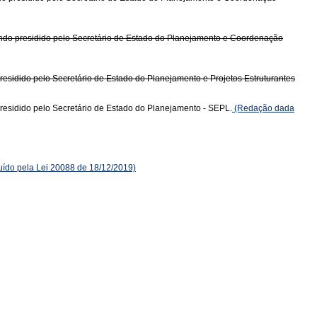
o presidido pelo Secretário de Estado do Planejamento e Coordenação
idido pelo Secretário de Estado do Planejamento e Projetos Estruturantes
esidido pelo Secretário de Estado do Planejamento - SEPL.
(Redação dada
uído pela Lei 20088 de 18/12/2019)