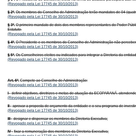
(Revogado pela Lei 17745 de 30/10/2013)
§ 2º.
Os membros do Conselho de Administração terão mandatos de 04 (quatr
(Revogado pela Lei 17745 de 30/10/2013)
§ 3º.
O primeiro mandato de dois dos membros representantes do Poder Públic
Estatuto.
(Revogado pela Lei 17745 de 30/10/2013)
§ 4º.
O Presidente e os membros do Conselho de Administração não perceber
(Revogado pela Lei 17745 de 30/10/2013)
§ 5º.
Os Conselheiros eleitos ou indicados para integrar a Diretoria da enti
(Revogado pela Lei 17745 de 30/10/2013)
Art. 6º.
Compete ao Conselho de Administração:
(Revogado pela Lei 17745 de 30/10/2013)
I -
definir objetivos, diretrizes e metas de atuação da ECOPARANÁ. atendendo à f
(Revogado pela Lei 17745 de 30/10/2013)
II -
aprovar a proposta de orçamento da entidade e o seu programa de investi
(Revogado pela Lei 17745 de 30/10/2013)
III -
designar e dispensar os membros da Diretoria Executiva;
(Revogado pela Lei 17745 de 30/10/2013)
IV -
fixar a remuneração dos membros da Diretoria Executiva;