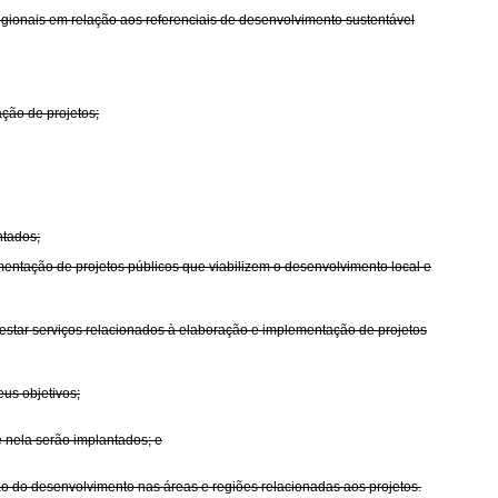
egionais em relação aos referenciais de desenvolvimento sustentável
ção de projetos;
ntados;
mentação de projetos públicos que viabilizem o desenvolvimento local e
prestar serviços relacionados à elaboração e implementação de projetos
us objetivos;
e nela serão implantados; e
ção do desenvolvimento nas áreas e regiões relacionadas aos projetos.