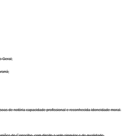
o Geral;
araná;
ssoas de notória capacidade profissional e reconhecida idoneidade moral.
uniões do Conselho, com direito a voto singular e de qualidade.