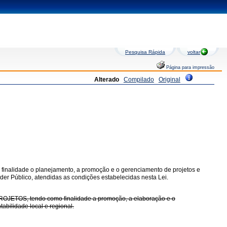
Pesquisa Rápida
voltar
Página para impressão
Alterado
Compilado
Original
por finalidade o planejamento, a promoção e o gerenciamento de projetos e
er Público, atendidas as condições estabelecidas nesta Lei.
 PROJETOS, tendo como finalidade a promoção, a elaboração e o
bilidade local e regional.