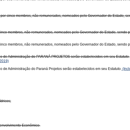
r cinco membros, não remunerados, nomeados pelo Governador do Estado, send
cinco membros, não remunerados, nomeados pelo Governador do Estado, sendo pres
cinco membros, não remunerados, nomeados pelo Governador do Estado, sendo pr
lho de Administração do PARANÁ PROJETOS serão estabelecidos em seu Estatuto.
2019)
o de Administração do Paraná Projetos serão estabelecidos em seu Estatuto.
(Incl
dricos;
esenvolvimento Econômico.