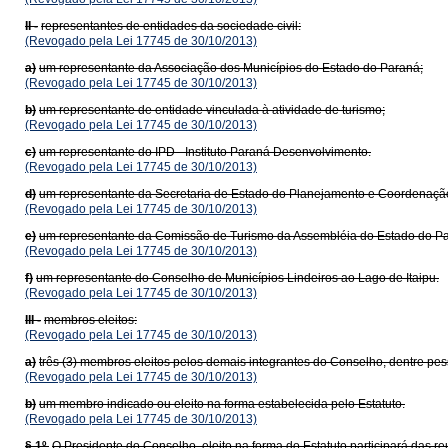
II -
representantes de entidades da sociedade civil:
(Revogado pela Lei 17745 de 30/10/2013)
a)
um representante da Associação dos Municípios do Estado do Paraná;
(Revogado pela Lei 17745 de 30/10/2013)
b)
um representante de entidade vinculada à atividade de turismo;
(Revogado pela Lei 17745 de 30/10/2013)
c)
um representante do IPD - Instituto Paraná Desenvolvimento.
(Revogado pela Lei 17745 de 30/10/2013)
d)
um representante da Secretaria de Estado do Planejamento e Coordenaçã
(Revogado pela Lei 17745 de 30/10/2013)
e)
um representante da Comissão de Turismo da Assembléia do Estado do P
(Revogado pela Lei 17745 de 30/10/2013)
f)
um representante do Conselho de Municípios Lindeiros ao Lago de Itaipu.
(Revogado pela Lei 17745 de 30/10/2013)
III -
membros eleitos:
(Revogado pela Lei 17745 de 30/10/2013)
a)
três (3) membros eleitos pelos demais integrantes do Conselho, dentre pe
(Revogado pela Lei 17745 de 30/10/2013)
b)
um membro indicado ou eleito na forma estabelecida pelo Estatuto.
(Revogado pela Lei 17745 de 30/10/2013)
§ 1º.
O Presidente do Conselho, eleito na forma do Estatuto participará das re