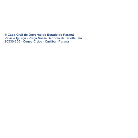
© Casa Civil do Governo do Estado do Paraná
Palácio Iguaçu - Praça Nossa Senhora de Salette, s/n
80530-909 - Centro Cívico - Curitiba - Paraná