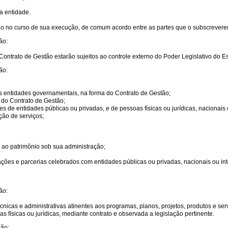
a entidade.
ado no curso de sua execução, de comum acordo entre as partes que o subscrevere
ão:
Contrato de Gestão estarão sujeitos ao controle externo do Poder Legislativo do 
ão:
as entidades governamentais, na forma do Contrato de Gestão;
 do Contrato de Gestão;
 de entidades públicas ou privadas, e de pessoas físicas ou jurídicas, nacionais 
ção de serviços;
s ao patrimônio sob sua administração;
pações e parcerias celebrados com entidades públicas ou privadas, nacionais ou int
ão:
nicas e administrativas atinentes aos programas, planos, projetos, produtos e se
s físicas ou jurídicas, mediante contrato e observada a legislação pertinente.
ção: