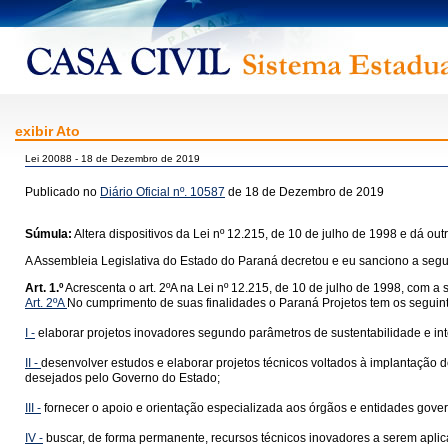
exibir Ato
Lei 20088 - 18 de Dezembro de 2019
Publicado no
Diário Oficial nº. 10587
de 18 de Dezembro de 2019
Súmula:
Altera dispositivos da Lei nº 12.215, de 10 de julho de 1998 e dá out
A Assembleia Legislativa do Estado do Paraná decretou e eu sanciono a segui
Art. 1.º
Acrescenta o art. 2ºA na Lei nº 12.215, de 10 de julho de 1998, com a 
Art. 2ºA
No cumprimento de suas finalidades o Paraná Projetos tem os seguint
I -
elaborar projetos inovadores segundo parâmetros de sustentabilidade e int
II -
desenvolver estudos e elaborar projetos técnicos voltados à implantação d
desejados pelo Governo do Estado;
III -
fornecer o apoio e orientação especializada aos órgãos e entidades gove
IV -
buscar, de forma permanente, recursos técnicos inovadores a serem aplic