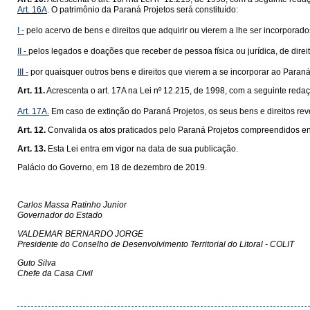
Art. 16A
. O patrimônio da Paraná Projetos será constituído:
I -
pelo acervo de bens e direitos que adquirir ou vierem a lhe ser incorporado
II -
pelos legados e doações que receber de pessoa física ou jurídica, de direit
III -
por quaisquer outros bens e direitos que vierem a se incorporar ao Paraná
Art. 11.
Acrescenta o art. 17A na Lei nº 12.215, de 1998, com a seguinte reda
Art. 17A.
Em caso de extinção do Paraná Projetos, os seus bens e direitos rev
Art. 12.
Convalida os atos praticados pelo Paraná Projetos compreendidos ent
Art. 13.
Esta Lei entra em vigor na data de sua publicação.
Palácio do Governo, em 18 de dezembro de 2019.
Carlos Massa Ratinho Junior
Governador do Estado
VALDEMAR BERNARDO JORGE
Presidente do Conselho de Desenvolvimento Territorial do Litoral - COLIT
Guto Silva
Chefe da Casa Civil