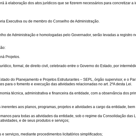
 à elaboração dos atos jurídicos que se fizerem necessários para concretizar a in
toria Executiva ou de membro do Conselho de Administração.
ho de Administração e homologadas pelo Governador, serão levadas a registro no C
ção:
ná Projetos.
jurídico, formal, de direito civil, celebrado entre o Governo do Estado, por interm
tado do Planejamento e Projetos Estruturantes – SEPL, órgão supervisor, e o Para
tes para o fomento e execução das atividades relacionadas no art. 2ºA desta Lei.
mia técnica, administrativa e financeira da entidade, com a observância dos prin
os inerentes aos planos, programas, projetos e atividades a cargo da entidade, be
s humanos para todas as atividades da entidade, sob o regime da Consolidação das 
atividades, e de seus produtos e serviços;
 e serviços, mediante procedimentos licitatórios simplificados;