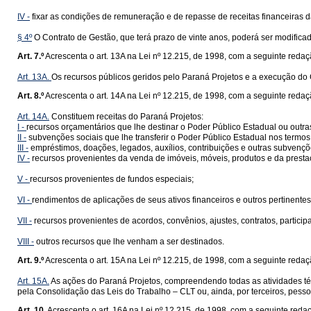
IV -
fixar as condições de remuneração e de repasse de receitas financeiras d
§ 4º
O Contrato de Gestão, que terá prazo de vinte anos, poderá ser modific
Art. 7.º
Acrescenta o art. 13A na Lei nº 12.215, de 1998, com a seguinte redaç
Art. 13A.
Os recursos públicos geridos pelo Paraná Projetos e a execução do 
Art. 8.º
Acrescenta o art. 14A na Lei nº 12.215, de 1998, com a seguinte redaç
Art. 14A.
Constituem receitas do Paraná Projetos:
I -
recursos orçamentários que lhe destinar o Poder Público Estadual ou outr
II -
subvenções sociais que lhe transferir o Poder Público Estadual nos termos
III -
empréstimos, doações, legados, auxílios, contribuições e outras subvenções
IV -
recursos provenientes da venda de imóveis, móveis, produtos e da presta
V -
recursos provenientes de fundos especiais;
VI -
rendimentos de aplicações de seus ativos financeiros e outros pertinente
VII -
recursos provenientes de acordos, convênios, ajustes, contratos, partici
VIII -
outros recursos que lhe venham a ser destinados.
Art. 9.º
Acrescenta o art. 15A na Lei nº 12.215, de 1998, com a seguinte redaç
Art. 15A.
As ações do Paraná Projetos, compreendendo todas as atividades téc
pela Consolidação das Leis do Trabalho – CLT ou, ainda, por terceiros, pessoa
Art. 10.
Acrescenta o art. 16A na Lei nº 12.215, de 1998, com a seguinte reda