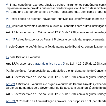
V -
firmar convênios, acordos, ajustes e outros instrumentos congêneres com os
implementação de projetos públicos inovadores que viabilizem o desenvolvime
VI -
adquirir e alienar por compra e venda, locar, arrendar, bem como propor
VII -
criar banco de projetos inovadores, criativos e sustentáveis de interess
VIII -
celebrar convênios, acordos, ajustes ou contratos com outras instituiçõ
Art. 2.º
Acrescenta o art. 4ºA na Lei nº 12.215, de 1998, com a seguinte redaç
Art. 4ºA
A direção superior do Paraná Projetos é constituída, respectivamente:
I -
pelo Conselho de Administração, de natureza deliberativa, consultiva, norma
II -
pela Diretoria Executiva.
Art. 3.º
Acrescenta o
parágrafo único no art. 5º
na Lei nº 12. 215, de 1998, co
Parágrafo único. A composição, as atribuições e o funcionamento do Conselh
Art. 4.º
Acrescenta o art. 7ºA na Lei nº 12.215, de 1998, com a seguinte redaç
Art. 7ºA
A Diretoria Executiva é o órgão executivo do Paraná Projetos, caben
Diretores, nomeados pelo Governador do Estado, com as atribuições definidas
Art. 5.º
Acrescenta o art. 8ºA na Lei nº 12.215, de 1998, com a seguinte redaç
Art. 8ºA
O Conselho de Administração aprovará, por proposta do Superintenden