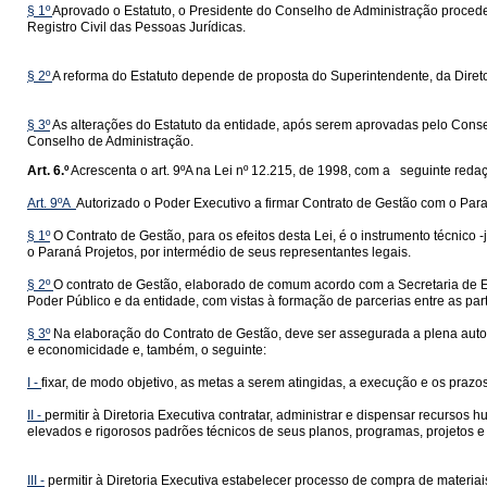
§ 1º
Aprovado o Estatuto, o Presidente do Conselho de Administração procederá
Registro Civil das Pessoas Jurídicas.
§ 2º
A reforma do Estatuto depende de proposta do Superintendente, da Dire
§ 3º
As alterações do Estatuto da entidade, após serem aprovadas pelo Consel
Conselho de Administração.
Art. 6.º
Acrescenta o art. 9ºA na Lei nº 12.215, de 1998, com a seguinte reda
Art. 9ºA
Autorizado o Poder Executivo a firmar Contrato de Gestão com o Para
§ 1º
O Contrato de Gestão, para os efeitos desta Lei, é o instrumento técnico -
o Paraná Projetos, por intermédio de seus representantes legais.
§ 2º
O contrato de Gestão, elaborado de comum acordo com a Secretaria de Es
Poder Público e da entidade, com vistas à formação de parcerias entre as par
§ 3º
Na elaboração do Contrato de Gestão, deve ser assegurada a plena autono
e economicidade e, também, o seguinte:
I -
fixar, de modo objetivo, as metas a serem atingidas, a execução e os praz
II -
permitir à Diretoria Executiva contratar, administrar e dispensar recurso
elevados e rigorosos padrões técnicos de seus planos, programas, projetos e 
III -
permitir à Diretoria Executiva estabelecer processo de compra de materiais