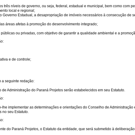
 três níveis de governo, ou seja, federal, estadual e municipal, bem como com pes
nto local e regional;
 ao Governo Estadual, a desapropriação de imóveis necessários à consecução de se
e das áreas afetas à promoção do desenvolvimento integrado;
es públicas ou privadas, com objetivo de garantir a qualidade ambiental e a promo
ão:
tiva e de controle;
m a seguinte redação:
o de Administração do Paraná Projetos serão estabelecidos em seu Estatuto.
ão:
do-lhe implementar as determinações e orientações do Conselho de Administração
 no seu Estatuto.
ão:
te do Paraná Projetos, o Estatuto da entidade, que será submetido à deliberaçã