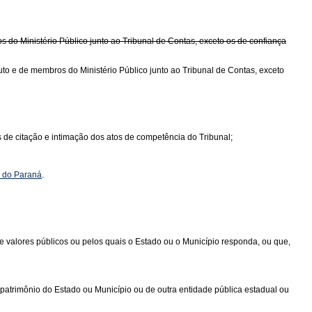
s do Ministério Público junto ao Tribunal de Contas, exceto os de confiança
uto e de membros do Ministério Público junto ao Tribunal de Contas, exceto
ns de citação e intimação dos atos de competência do Tribunal;
o do Paraná
.
ens e valores públicos ou pelos quais o Estado ou o Município responda, ou que,
atrimônio do Estado ou Município ou de outra entidade pública estadual ou