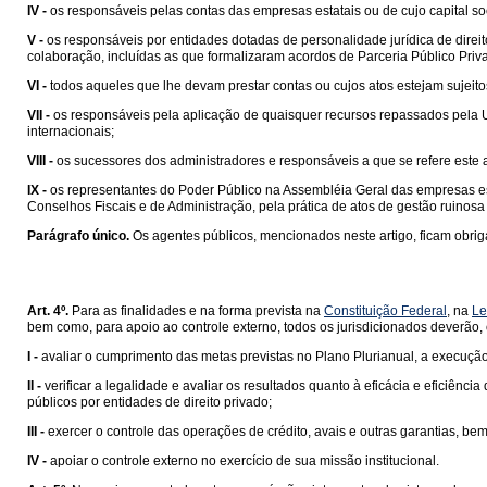
IV -
os responsáveis pelas contas das empresas estatais ou de cujo capital soci
V -
os responsáveis por entidades dotadas de personalidade jurídica de direi
colaboração, incluídas as que formalizaram acordos de Parceria Público Priv
VI -
todos aqueles que lhe devam prestar contas ou cujos atos estejam sujeitos
VII -
os responsáveis pela aplicação de quaisquer recursos repassados pela U
internacionais;
VIII -
os sucessores dos administradores e responsáveis a que se refere este arti
IX -
os representantes do Poder Público na Assembléia Geral das empresas es
Conselhos Fiscais e de Administração, pela prática de atos de gestão ruinosa o
Parágrafo único.
Os agentes públicos, mencionados neste artigo, ficam obr
Art. 4º.
Para as finalidades e na forma prevista na
Constituição Federal
, na
Le
bem como, para apoio ao controle externo, todos os jurisdicionados deverão, o
I -
avaliar o cumprimento das metas previstas no Plano Plurianual, a execuç
II -
verificar a legalidade e avaliar os resultados quanto à eficácia e eficiên
públicos por entidades de direito privado;
III -
exercer o controle das operações de crédito, avais e outras garantias, be
IV -
apoiar o controle externo no exercício de sua missão institucional.