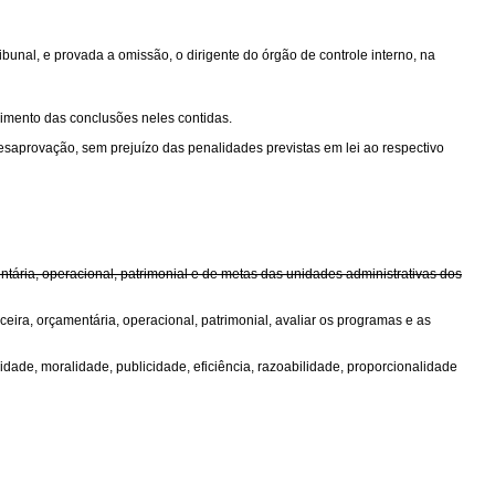
unal, e provada a omissão, o dirigente do órgão de controle interno, na
cimento das conclusões neles contidas.
desaprovação, sem prejuízo das penalidades previstas em lei ao respectivo
ntária, operacional, patrimonial e de metas das unidades administrativas dos
ceira, orçamentária, operacional, patrimonial, avaliar os programas e as
dade, moralidade, publicidade, eficiência, razoabilidade, proporcionalidade