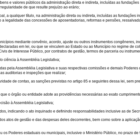
bens e valores públicos da administração direta e indireta, incluídas as fundações
regularidade de que resulte prejuízo ao erário;
oal, a qualquer título, na administração direta ou indireta, incluídas as fundações 
 legalidade das concessões de aposentadorias, reformas e pensões, ressalvadas 
nicípios mediante convênio, acordo, ajuste ou outros instrumentos congêneres, inc
m declaradas em lei, ou que se vinculem ao Estado ou ao Município no regime de c
vis de Interesse Público, por contratos de gestão, termos de parceria ou instrum
 ciência à Assembléia Legislativa;
tadas pela Assembléia Legislativa e suas respectivas comissões e demais Poderes d
as auditorias e inspeções que realizar;
ridade de contas, as sanções previstas no artigo 85 e seguintes dessa lei, sem pr
ra que o órgão ou entidade adote as providências necessárias ao exato cumprimento 
cisão à Assembléia Legislativa;
s, indicando o ato inquinado e definindo responsabilidades inclusive as de Secret
de dos atos de gestão e das despesas deles decorrentes, bem como sobre a aplicaç
ou os Poderes estaduais ou municipais, inclusive o Ministério Público, no prazo de