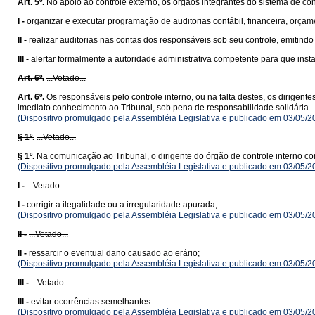
Art. 5º.
No apoio ao controle externo, os órgãos integrantes do sistema de cont
I -
organizar e executar programação de auditorias contábil, financeira, orçame
II -
realizar auditorias nas contas dos responsáveis sob seu controle, emitindo r
III -
alertar formalmente a autoridade administrativa competente para que ins
Art. 6º.
...Vetado...
Art. 6º.
Os responsáveis pelo controle interno, ou na falta destes, os dirigen
imediato conhecimento ao Tribunal, sob pena de responsabilidade solidária.
(Dispositivo promulgado pela Assembléia Legislativa e publicado em 03/05/
§ 1º.
...Vetado...
§ 1º.
Na comunicação ao Tribunal, o dirigente do órgão de controle interno c
(Dispositivo promulgado pela Assembléia Legislativa e publicado em 03/05/
I -
...Vetado...
I -
corrigir a ilegalidade ou a irregularidade apurada;
(Dispositivo promulgado pela Assembléia Legislativa e publicado em 03/05/
II -
...Vetado...
II -
ressarcir o eventual dano causado ao erário;
(Dispositivo promulgado pela Assembléia Legislativa e publicado em 03/05/
III -
...Vetado...
III -
evitar ocorrências semelhantes.
(Dispositivo promulgado pela Assembléia Legislativa e publicado em 03/05/