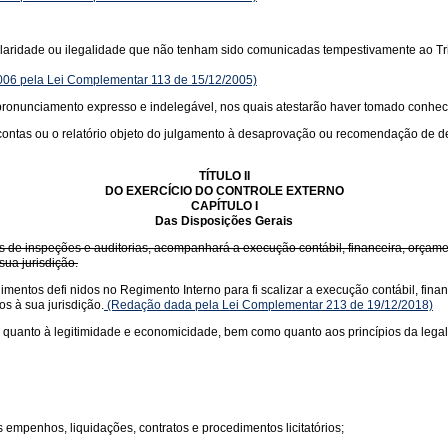
ularidade ou ilegalidade que não tenham sido comunicadas tempestivamente ao Trib
2006 pela Lei Complementar 113 de 15/12/2005)
o, pronunciamento expresso e indelegável, nos quais atestarão haver tomado conhe
 as contas ou o relatório objeto do julgamento à desaprovação ou recomendação de 
TÍTULO II
DO EXERCÍCIO DO CONTROLE EXTERNO
CAPÍTULO I
Das Disposições Gerais
és de inspeções e auditorias, acompanhará a execução contábil, financeira, orçame
sua jurisdição.
imentos defi nidos no Regimento Interno para fi scalizar a execução contábil, finan
os à sua jurisdição.
(Redação dada pela Lei Complementar 213 de 19/12/2018)
 quanto à legitimidade e economicidade, bem como quanto aos princípios da legali
 empenhos, liquidações, contratos e procedimentos licitatórios;