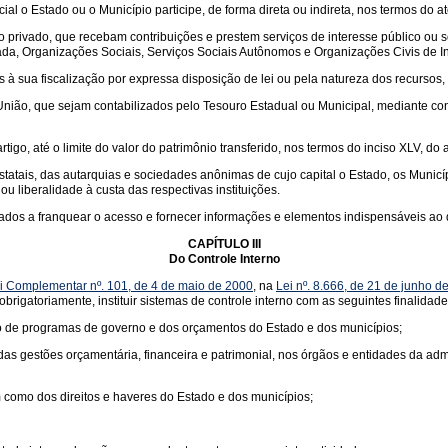
al o Estado ou o Município participe, de forma direta ou indireta, nos termos do ato
to privado, que recebam contribuições e prestem serviços de interesse público ou
ada, Organizações Sociais, Serviços Sociais Autônomos e Organizações Civis de In
 à sua fiscalização por expressa disposição de lei ou pela natureza dos recursos,
nião, que sejam contabilizados pelo Tesouro Estadual ou Municipal, mediante conv
go, até o limite do valor do patrimônio transferido, nos termos do inciso XLV, do ar
tatais, das autarquias e sociedades anônimas de cujo capital o Estado, os Municí
u liberalidade à custa das respectivas instituições.
igados a franquear o acesso e fornecer informações e elementos indispensáveis a
CAPÍTULO III
Do Controle Interno
i Complementar nº. 101, de 4 de maio de 2000
, na
Lei nº. 8.666, de 21 de junho d
brigatoriamente, instituir sistemas de controle interno com as seguintes finalidade
ão de programas de governo e dos orçamentos do Estado e dos municípios;
cia das gestões orçamentária, financeira e patrimonial, nos órgãos e entidades da 
m como dos direitos e haveres do Estado e dos municípios;