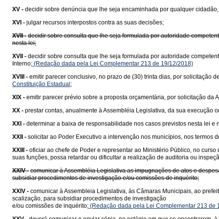
XV -
decidir sobre denúncia que lhe seja encaminhada por qualquer cidadão, pa
XVI -
julgar recursos interpostos contra as suas decisões;
XVII -
decidir sobre consulta que lhe seja formulada por autoridade competent
nesta lei;
XVII -
decidir sobre consulta que lhe seja formulada por autoridade competen
Interno;
(Redação dada pela Lei Complementar 213 de 19/12/2018)
XVIII -
emitir parecer conclusivo, no prazo de (30) trinta dias, por solicitaçã
Constituição Estadual
;
XIX -
emitir parecer prévio sobre a proposta orçamentária, por solicitação da A
XX -
prestar contas, anualmente à Assembléia Legislativa, da sua execução orç
XXI -
determinar a baixa de responsabilidade nos casos previstos nesta lei e 
XXII -
solicitar ao Poder Executivo a intervenção nos municípios, nos termos 
XXIII -
oficiar ao chefe de Poder e representar ao Ministério Público, no curso 
suas funções, possa retardar ou dificultar a realização de auditoria ou inspe
XXIV -
comunicar à Assembléia Legislativa as impugnações de atos e despesas
subsidiar procedimentos de investigação e/ou comissões de inquérito;
XXIV -
comunicar à Assembleia Legislativa, às Câmaras Municipais, ao prefeit
scalização, para subsidiar procedimentos de investigação
e/ou comissões de inquérito;
(Redação dada pela Lei Complementar 213 de 