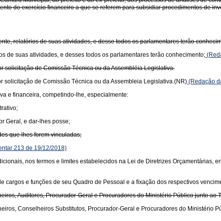
âmara Municipal, ao prefeito e ao ex-prefeito, dos processos de análises de cont
o do exercício financeiro a que se referem para subsidiar procedimentos de inve
nte, relatórios de suas atividades, e desse todos os parlamentares terão conheci
ios de suas atividades, e desses todos os parlamentares terão conhecimento;
(Reda
r solicitação de Comissão Técnica ou da Assembléia Legislativa.
r solicitação de Comissão Técnica ou da Assembleia Legislativa.(NR)
(Redação da
va e financeira, competindo-lhe, especialmente:
rativo;
or Geral, e dar-lhes posse;
dades que lhes forem vinculadas;
ntar 213 de 19/12/2018)
icionais, nos termos e limites estabelecidos na Lei de Diretrizes Orçamentárias, 
 de cargos e funções de seu Quadro de Pessoal e a fixação dos respectivos vencim
heiros, Auditores, Procurador-Geral e Procuradores do Ministério Público junto ao
heiros, Conselheiros Substitutos, Procurador-Geral e Procuradores do Ministério P