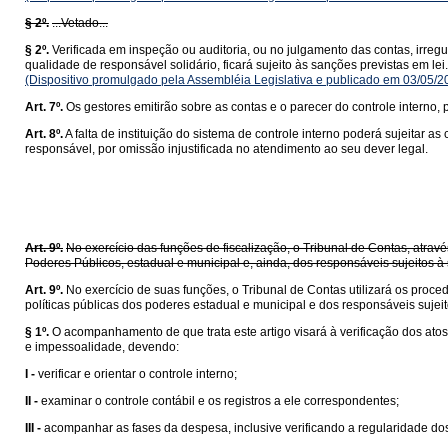
§ 2º.
...Vetado...
§ 2º.
Verificada em inspeção ou auditoria, ou no julgamento das contas, irreg
qualidade de responsável solidário, ficará sujeito às sanções previstas em lei.
(Dispositivo promulgado pela Assembléia Legislativa e publicado em 03/05/
Art. 7º.
Os gestores emitirão sobre as contas e o parecer do controle intern
Art. 8º.
A falta de instituição do sistema de controle interno poderá sujeitar
responsável, por omissão injustificada no atendimento ao seu dever legal.
Art. 9º.
No exercício das funções de fiscalização, o Tribunal de Contas, atrav
Poderes Públicos, estadual e municipal e, ainda, dos responsáveis sujeitos à 
Art. 9º.
No exercício de suas funções, o Tribunal de Contas utilizará os proced
políticas públicas dos poderes estadual e municipal e dos responsáveis sujeit
§ 1º.
O acompanhamento de que trata este artigo visará à verificação dos atos
e impessoalidade, devendo:
I -
verificar e orientar o controle interno;
II -
examinar o controle contábil e os registros a ele correspondentes;
III -
acompanhar as fases da despesa, inclusive verificando a regularidade dos