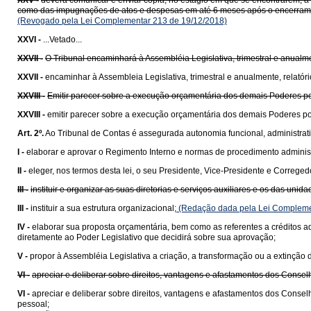
XXV -
deverá comunicar e enviar cópia, no estágio em que se encontrarem, à C
como das impugnações de atos e despesas em até 6 meses após o encerrament
(Revogado pela Lei Complementar 213 de 19/12/2018)
XXVI -
...Vetado...
XXVII -
O Tribunal encaminhará à Assembléia Legislativa, trimestral e anualme
XXVII -
encaminhar à Assembleia Legislativa, trimestral e anualmente, relatór
XXVIII -
Emitir parecer sobre a execução orçamentária dos demais Poderes po
XXVIII -
emitir parecer sobre a execução orçamentária dos demais Poderes po
Art. 2º.
Ao Tribunal de Contas é assegurada autonomia funcional, administrati
I -
elaborar e aprovar o Regimento Interno e normas de procedimento administ
II -
eleger, nos termos desta lei, o seu Presidente, Vice-Presidente e Correged
III -
instituir e organizar as suas diretorias e serviços auxiliares e os das uni
III -
instituir a sua estrutura organizacional;
(Redação dada pela Lei Compleme
IV -
elaborar sua proposta orçamentária, bem como as referentes a créditos ad
diretamente ao Poder Legislativo que decidirá sobre sua aprovação;
V -
propor à Assembléia Legislativa a criação, a transformação ou a extinção
VI -
apreciar e deliberar sobre direitos, vantagens e afastamentos dos Consel
VI -
apreciar e deliberar sobre direitos, vantagens e afastamentos dos Consel
pessoal;