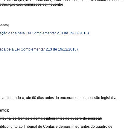
as e das inspeções e auditorias, realizadas nos respectivos municípios, bem
stigação e/ou comissões de inquérito;
mento;
ção dada pela Lei Complementar 213 de 19/12/2018)
da pela Lei Complementar 213 de 19/12/2018)
encaminhando-a, até 60 dias antes do encerramento da sessão legislativa,
entos;
 Tribunal de Contas e demais integrantes do quadro de pessoal;
úblico junto ao Tribunal de Contas e demais integrantes do quadro de