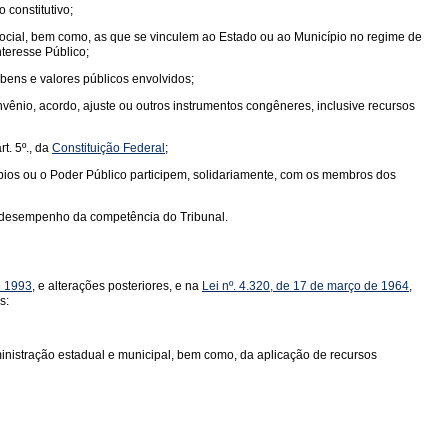
 constitutivo;
 social, bem como, as que se vinculem ao Estado ou ao Município no regime de
teresse Público;
 bens e valores públicos envolvidos;
ênio, acordo, ajuste ou outros instrumentos congêneres, inclusive recursos
t. 5º., da
Constituição Federal
;
pios ou o Poder Público participem, solidariamente, com os membros dos
o desempenho da competência do Tribunal.
e 1993
, e alterações posteriores, e na
Lei nº. 4.320, de 17 de março de 1964
,
s:
administração estadual e municipal, bem como, da aplicação de recursos