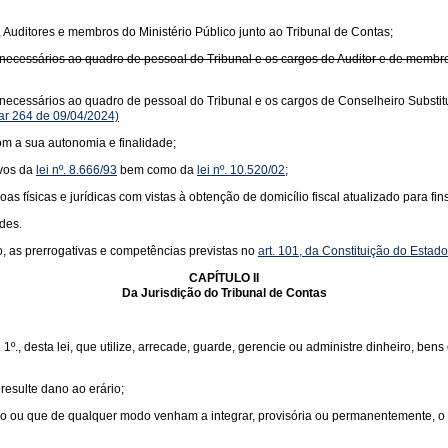
 Auditores e membros do Ministério Público junto ao Tribunal de Contas;
os necessários ao quadro de pessoal do Tribunal e os cargos de Auditor e de membro
os necessários ao quadro de pessoal do Tribunal e os cargos de Conselheiro Substit
r 264 de 09/04/2024)
om a sua autonomia e finalidade;
ivos da
lei nº. 8.666/93
bem como da
lei nº. 10.520/02
;
s físicas e jurídicas com vistas à obtenção de domicílio fiscal atualizado para fi
ades.
, as prerrogativas e competências previstas no
art. 101, da Constituição do Estad
CAPÍTULO II
Da Jurisdição do Tribunal de Contas
t. 1º., desta lei, que utilize, arrecade, guarde, gerencie ou administre dinheiro, b
resulte dano ao erário;
o ou que de qualquer modo venham a integrar, provisória ou permanentemente, o p