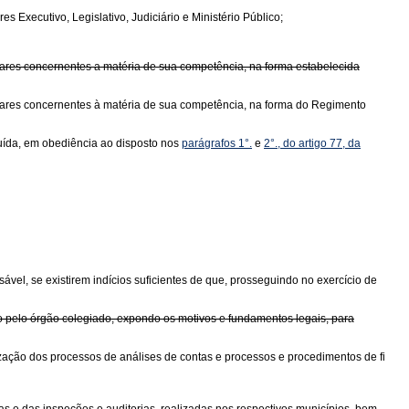
 Executivo, Legislativo, Judiciário e Ministério Público;
ntares concernentes a matéria de sua competência, na forma estabelecida
entares concernentes à matéria de sua competência, na forma do Regimento
ituída, em obediência ao disposto nos
parágrafos 1°.
e
2°., do artigo 77, da
sável, se existirem indícios suficientes de que, prosseguindo no exercício de
o pelo órgão colegiado, expondo os motivos e fundamentos legais, para
ização dos processos de análises de contas e processos e procedimentos de fi