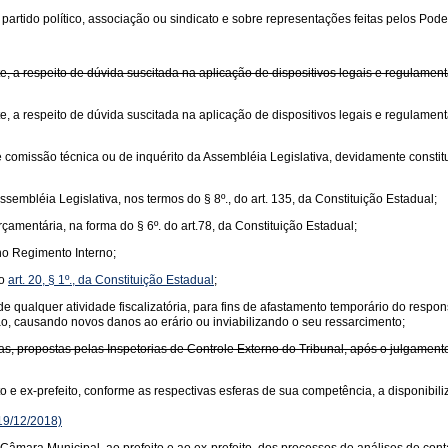
rtido político, associação ou sindicato e sobre representações feitas pelos Poderes
e, a respeito de dúvida suscitada na aplicação de dispositivos legais e regulame
te, a respeito de dúvida suscitada na aplicação de dispositivos legais e regulam
o de comissão técnica ou de inquérito da Assembléia Legislativa, devidamente const
ssembléia Legislativa, nos termos do § 8º., do art. 135, da Constituição Estadual;
amentária, na forma do § 6º. do art.78, da Constituição Estadual;
no Regimento Interno;
do
art. 20, § 1º., da Constituição Estadual
;
de qualquer atividade fiscalizatória, para fins de afastamento temporário do respon
ção, causando novos danos ao erário ou inviabilizando o seu ressarcimento;
, propostas pelas Inspetorias de Controle Externo do Tribunal, após o julgament
o e ex-prefeito, conforme as respectivas esferas de sua competência, a disponibil
19/12/2018)