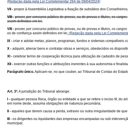
(Redação dada pela Lei Complementar 264 de 09/04/2024)
VII -
propor à Assembléia Legislativa a fixação de subsídios dos Conselheiros,
VIII -
prover, por concurso público de provas, ou de provas e títulos, os carg
assim definidos em lei;
VIII -
prover, por concurso público de provas, ou de provas e títulos, os carg
os de confiança assim definidos em lei;
(Redação dada pela Lei Complementa
IX -
criar e adotar metas, planos, programas, fundos e sistemas compatíveis c
X -
adquirir, alienar bens e contratar obras e serviços, obedecidos os disposit
XI -
celebrar termo de cooperação técnica para utilização de cadastro de pessoa
XII -
exercer outras funções e atribuições inerentes à sua autonomia e finalid
Parágrafo único.
Aplicam-se, no que couber, ao Tribunal de Contas do Estado
Art. 3º.
A jurisdição do Tribunal abrange:
I -
qualquer pessoa física, órgão ou entidade a que se refere o inciso III, do ar
em nome deste, assuma obrigações de natureza pecuniária;
II -
aqueles que derem causa a perda, extravio ou outra irregularidade de que 
III -
os dirigentes ou liquidantes das empresas encampadas ou sob intervençã
municipal;