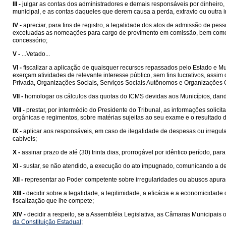
III -
julgar as contas dos administradores e demais responsáveis por dinheiro, 
municipal, e as contas daqueles que derem causa a perda, extravio ou outra ir
IV -
apreciar, para fins de registro, a legalidade dos atos de admissão de pess
excetuadas as nomeações para cargo de provimento em comissão, bem como a
concessório;
V -
...Vetado...
VI -
fiscalizar a aplicação de quaisquer recursos repassados pelo Estado e Mu
exerçam atividades de relevante interesse público, sem fins lucrativos, assi
Privada, Organizações Sociais, Serviços Sociais Autônomos e Organizações Ci
VII -
homologar os cálculos das quotas do ICMS devidas aos Municípios, dando
VIII -
prestar, por intermédio do Presidente do Tribunal, as informações solici
orgânicas e regimentos, sobre matérias sujeitas ao seu exame e o resultado d
IX -
aplicar aos responsáveis, em caso de ilegalidade de despesas ou irregula
cabíveis;
X -
assinar prazo de até (30) trinta dias, prorrogável por idêntico período, pa
XI -
sustar, se não atendido, a execução do ato impugnado, comunicando a de
XII -
representar ao Poder competente sobre irregularidades ou abusos apurado
XIII -
decidir sobre a legalidade, a legitimidade, a eficácia e a economicida
fiscalização que lhe compete;
XIV -
decidir a respeito, se a Assembléia Legislativa, as Câmaras Municipais 
da Constituição Estadual
;