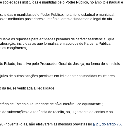
 e sociedades instituídas e mantidas pelo Poder Público, no âmbito estadual e
instituídas e mantidas pelo Poder Público, no âmbito estadual e municipal,
as melhorias posteriores que não alterem o fundamento legal do ato
lusive os repasses para entidades privadas de caráter assistencial, que
olaboração, incluídas as que formalizarem acordos de Parceria Pública
entos congêneres;
o Estado, inclusive pelo Procurador Geral de Justiça, na forma de suas leis
ejuízo de outras sanções previstas em lei e adotar as medidas cautelares
da lei, se verificada a ilegalidade;
ário de Estado ou autoridade de nível hierárquico equivalente ;
ão de subvenções e a renúncia de receita, no julgamento de contas e na
 90 (noventa) dias, não efetivarem as medidas previstas no
§ 2º., do artigo 76,