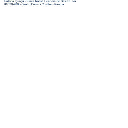
Palácio Iguaçu - Praça Nossa Senhora de Salette, s/n
80530-909 - Centro Cívico - Curitiba - Paraná