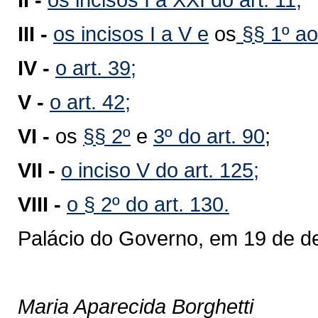
III -
os incisos I a V e
os
§§ 1º ao 
IV -
o art. 39;
V -
o art. 42;
VI -
os
§§ 2º
e
3º do art. 90
;
VII -
o inciso V do art. 125;
VIII -
o § 2º do art. 130.
Palácio do Governo, em 19 de d
Maria Aparecida Borghetti