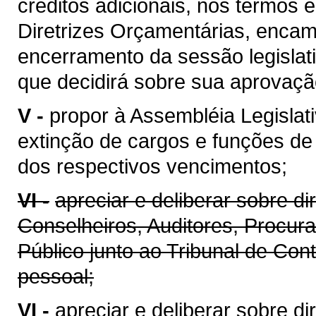
créditos adicionais, nos termos e
Diretrizes Orçamentárias, encam
encerramento da sessão legislati
que decidirá sobre sua aprovaçã
V -
propor à Assembléia Legislat
extinção de cargos e funções de
dos respectivos vencimentos;
VI -
apreciar e deliberar sobre d
Conselheiros, Auditores, Procura
Público junto ao Tribunal de Con
pessoal;
VI -
apreciar e deliberar sobre d