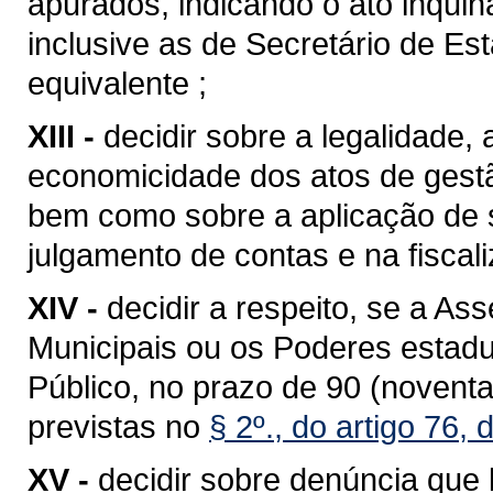
apurados, indicando o ato inquin
inclusive as de Secretário de Es
equivalente ;
XIII -
decidir sobre a legalidade, a
economicidade dos atos de gest
bem como sobre a aplicação de s
julgamento de contas e na fiscal
XIV -
decidir a respeito, se a As
Municipais ou os Poderes estadua
Público, no prazo de 90 (noventa
previstas no
§ 2º., do artigo 76,
XV -
decidir sobre denúncia que