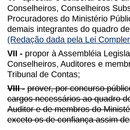
Conselheiros, Conselheiros Subs
Procuradores do Ministério Públi
demais integrantes do quadro de
(Redação dada pela Lei Complem
VII -
propor à Assembléia Legisla
Conselheiros, Auditores e membro
Tribunal de Contas;
VIII -
prover, por concurso públic
cargos necessários ao quadro de
Auditor e de membros do Ministér
exceto os de confiança assim def