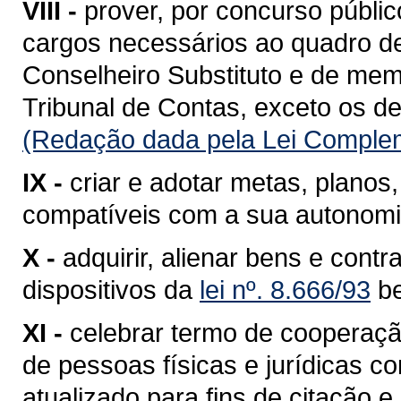
VIII -
prover, por concurso públic
cargos necessários ao quadro de
Conselheiro Substituto e de memb
Tribunal de Contas, exceto os de
(Redação dada pela Lei Complem
IX -
criar e adotar metas, planos
compatíveis com a sua autonomia
X -
adquirir, alienar bens e cont
dispositivos da
lei nº. 8.666/93
b
XI -
celebrar termo de cooperação
de pessoas físicas e jurídicas co
atualizado para fins de citação 