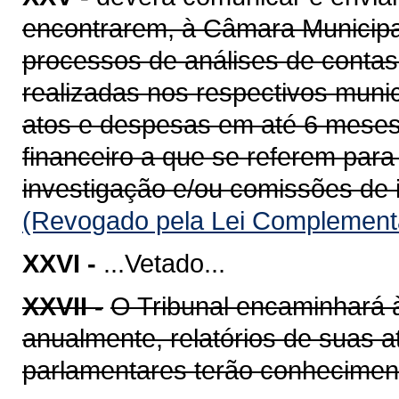
encontrarem, à Câmara Municipal,
processos de análises de contas 
realizadas nos respectivos mun
atos e despesas em até 6 meses
financeiro a que se referem par
investigação e/ou comissões de i
(Revogado pela Lei Complementa
XXVI -
...Vetado...
XXVII -
O Tribunal encaminhará à 
anualmente, relatórios de suas a
parlamentares terão conhecimen