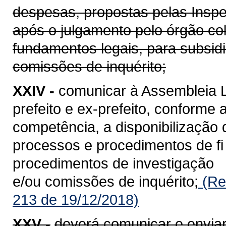
despesas, propostas pelas Inspet
após o julgamento pelo órgão co
fundamentos legais, para subsid
comissões de inquérito;
XXIV -
comunicar à Assembleia L
prefeito e ex-prefeito, conforme
competência, a disponibilização
processos e procedimentos de fi 
procedimentos de investigação
e/ou comissões de inquérito;
(Re
213 de 19/12/2018)
XXV -
deverá comunicar e enviar