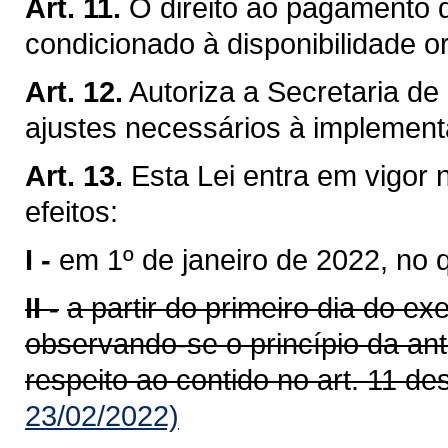
Art. 11.
O direito ao pagamento d
condicionado à disponibilidade o
Art. 12.
Autoriza a Secretaria de
ajustes necessários à implement
Art. 13.
Esta Lei entra em vigor 
efeitos:
I -
em 1º de janeiro de 2022, no q
II -
a partir do primeiro dia do ex
observando-se o princípio da ant
respeito ao contido no art. 11 des
23/02/2022)