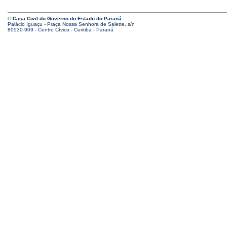
© Casa Civil do Governo do Estado do Paraná
Palácio Iguaçu - Praça Nossa Senhora de Salette, s/n
80530-909 - Centro Cívico - Curitiba - Paraná