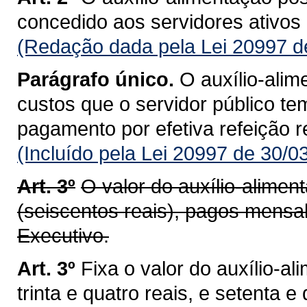
concedido aos servidores ativos d
(Redação dada pela Lei 20997 d
Parágrafo único.
O auxílio-alim
custos que o servidor público te
pagamento por efetiva refeição re
(Incluído pela Lei 20997 de 30/0
Art. 3º
O valor do auxílio-alime
(seiscentos reais), pagos mensa
Executivo.
Art. 3º
Fixa o valor do auxílio-a
trinta e quatro reais, e setenta