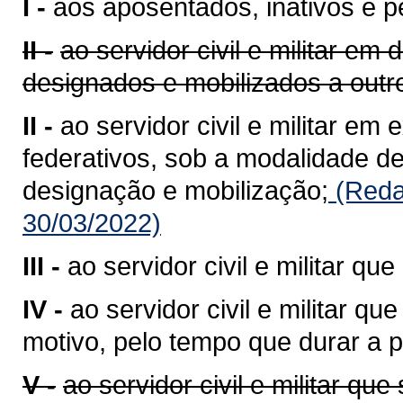
I -
aos aposentados, inativos e p
II -
ao servidor civil e militar em
designados e mobilizados a outro
II -
ao servidor civil e militar em
federativos, sob a modalidade de
designação e mobilização;
(Reda
30/03/2022)
III -
ao servidor civil e militar q
IV -
ao servidor civil e militar qu
motivo, pelo tempo que durar a p
V -
ao servidor civil e militar qu