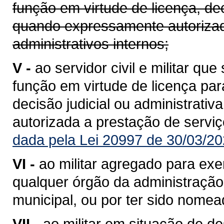
função em virtude de licença, dec
quando expressamente autorizad
administrativos internos;
V -
ao servidor civil e militar qu
função em virtude de licença para
decisão judicial ou administrat
autorizada a prestação de serviç
dada pela Lei 20997 de 30/03/20
VI -
ao militar agregado para exe
qualquer órgão da administração d
municipal, ou por ter sido nomea
VII -
ao militar em situação de de