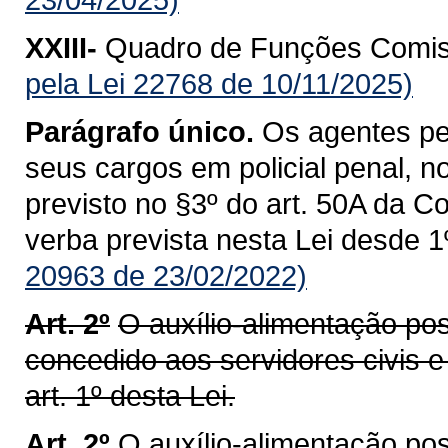
XXIII-
Quadro de Funções Comis
pela Lei 22768 de 10/11/2025)
Parágrafo único.
Os agentes pen
seus cargos em policial penal, n
previsto no §3º do art. 50A da C
verba prevista nesta Lei desde 1
20963 de 23/02/2022)
Art. 2º
O auxílio-alimentação pos
concedido aos servidores civis e 
art. 1º desta Lei.
Art. 2º
O auxílio-alimentação pos