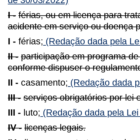
I -
férias, ou em licença para tra
acidente em serviço ou doença pr
I -
férias;
(Redação dada pela Lei
II -
participação em programa de 
conforme dispuser o regulament
II -
casamento;
(Redação dada pe
III -
serviços obrigatórios por lei e
III -
luto;
(Redação dada pela Lei
IV -
licenças legais.