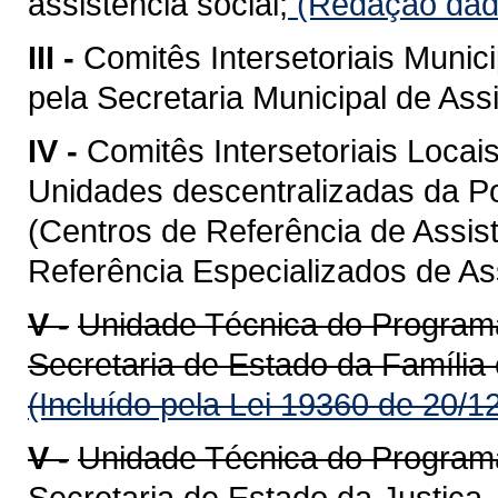
assistência social;
(Redação dada
III -
Comitês Intersetoriais Munic
pela Secretaria Municipal de Ass
IV -
Comitês Intersetoriais Locai
Unidades descentralizadas da Po
(Centros de Referência de Assis
Referência Especializados de Ass
V -
Unidade Técnica do Programa
Secretaria de Estado da Família
(Incluído pela Lei 19360 de 20/1
V -
Unidade Técnica do Program
Secretaria de Estado da Justiça,