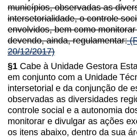
municípios, observadas as divers
intersetorialidade, o controle soc
envolvidos, bem como monitorar 
devendo, ainda, regulamentar:
(R
20/12/2017)
§1
Cabe à Unidade Gestora Esta
em conjunto com a Unidade Técn
intersetorial e da conjunção de 
observadas as diversidades region
controle social e a autonomia do
monitorar e divulgar as ações e
os itens abaixo, dentro da sua á