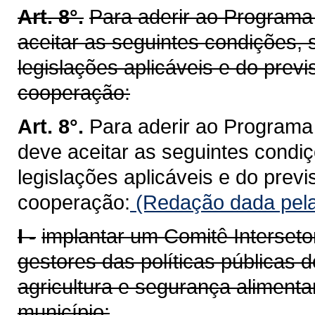
Art. 8°.
Para aderir ao Programa
aceitar as seguintes condições, 
legislações aplicáveis e do previ
cooperação:
Art. 8°.
Para aderir ao Programa
deve aceitar as seguintes condi
legislações aplicáveis e do previ
cooperação:
(Redação dada pela
I -
implantar um Comitê Interseto
gestores das políticas públicas 
agricultura e segurança alimentar
município;