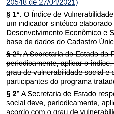
20548 de 27/04/2021)
§ 1°.
O Índice de Vulnerabilidad
um indicador sintético elaborado
Desenvolvimento Econômico e Soc
base de dados do Cadastro Únic
§ 2°.
A Secretaria de Estado da 
periodicamente, aplicar o índice,
grau de vulnerabilidade social e d
participantes do programa tratad
§ 2°
A Secretaria de Estado respo
social deve, periodicamente, aplic
acordo com o grau de vulnerabilid