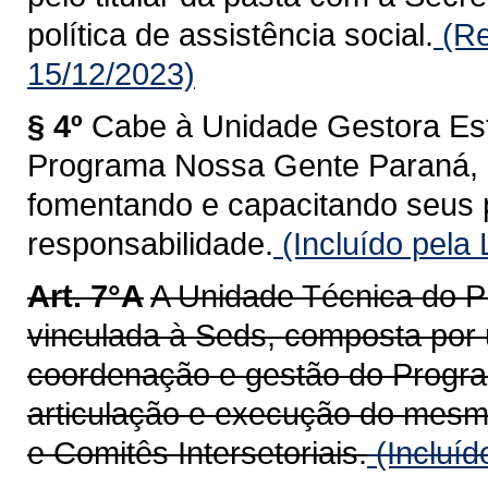
política de assistência social.
(Re
15/12/2023)
§ 4º
Cabe à Unidade Gestora Est
Programa Nossa Gente Paraná, 
fomentando e capacitando seus 
responsabilidade.
(Incluído pela
Art. 7°A
A Unidade Técnica do 
vinculada à Seds, composta por u
coordenação e gestão do Progra
articulação e execução do mesm
e Comitês Intersetoriais.
(Incluíd