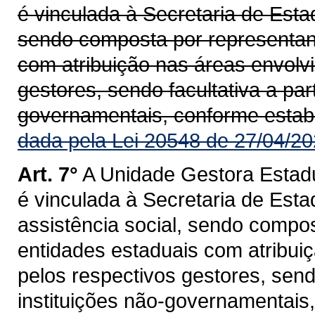
é vinculada à Secretaria de Esta
sendo composta por representan
com atribuição nas áreas envolvi
gestores, sendo facultativa a par
governamentais, conforme estab
dada pela Lei 20548 de 27/04/20
Art. 7°
A Unidade Gestora Estad
é vinculada à Secretaria de Esta
assistência social, sendo compo
entidades estaduais com atribuiç
pelos respectivos gestores, sendo
instituições não-governamentais