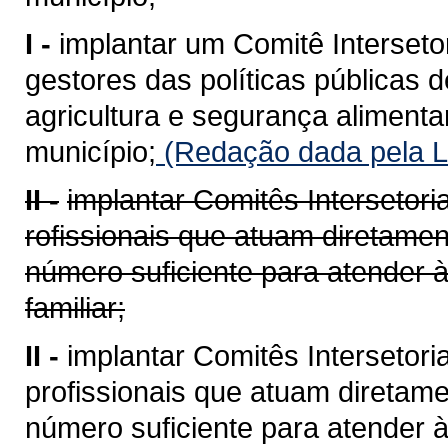
I -
implantar um Comitê Interseto
gestores das políticas públicas 
agricultura e segurança alimentar
município;
(Redação dada pela L
II -
implantar Comitês Intersetori
rofissionais que atuam diretament
número suficiente para atende
familiar;
II -
implantar Comitês Intersetori
profissionais que atuam diretamen
número suficiente para atende