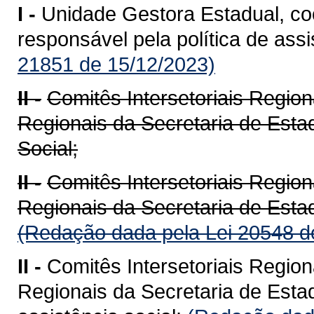
I -
Unidade Gestora Estadual, co
responsável pela política de assi
21851 de 15/12/2023)
II -
Comitês Intersetoriais Region
Regionais da Secretaria de Esta
Social;
II -
Comitês Intersetoriais Region
Regionais da Secretaria de Estad
(Redação dada pela Lei 20548 d
II -
Comitês Intersetoriais Regio
Regionais da Secretaria de Estad