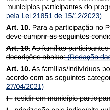
municípios participantes do prog
pela Lei 21851 de 15/12/2023)
Art. 10.
Para a participação no 
deve cumprir as seguintes condi
Art. 10.
As famílias participante
descrições abaixo:
(Redação dad
Art. 10.
As famílias/indivíduos p
acordo com as seguintes categor
27/04/2021)
I -
residir em município particip
I -
priorização pelo índice/alta v