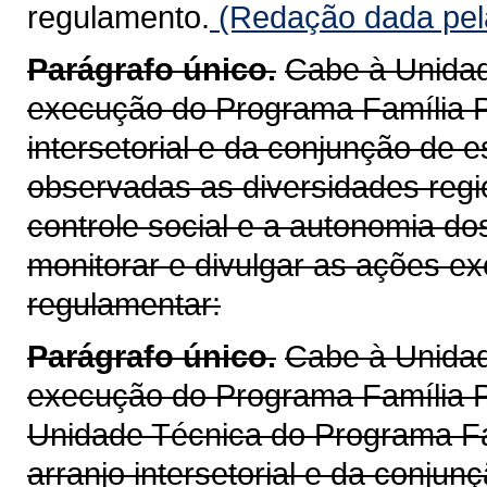
regulamento.
(Redação dada pela
Parágrafo único.
Cabe à Unidad
execução do Programa Família P
intersetorial e da conjunção de 
observadas as diversidades region
controle social e a autonomia do
monitorar e divulgar as ações e
regulamentar:
Parágrafo único.
Cabe à Unidad
execução do Programa Família 
Unidade Técnica do Programa Fa
arranjo intersetorial e da conjun