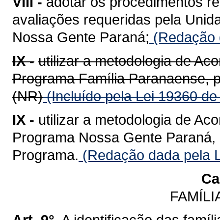
VIII -
adotar os procedimentos rel
avaliações requeridas pela Uni
Nossa Gente Paraná;
(Redação d
IX -
utilizar a metodologia de Ac
Programa Família Paranaense, pa
(NR)
(Incluído pela Lei 19360 de
IX -
utilizar a metodologia de Ac
Programa Nossa Gente Paraná, pa
Programa.
(Redação dada pela L
Cap
FAMÍLI
Art. 9°.
A identificação das famíl