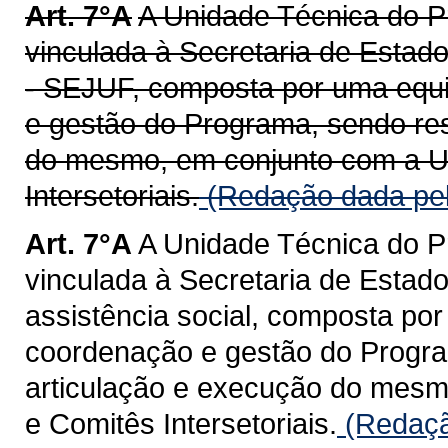
Art. 7°A
A Unidade Técnica do 
vinculada à Secretaria de Estado
- SEJUF, composta por uma equip
e gestão do Programa, sendo res
do mesmo, em conjunto com a U
Intersetoriais.
(Redação dada pel
Art. 7°A
A Unidade Técnica do 
vinculada à Secretaria de Estado
assistência social, composta por
coordenação e gestão do Progra
articulação e execução do mesm
e Comitês Intersetoriais.
(Redaçã