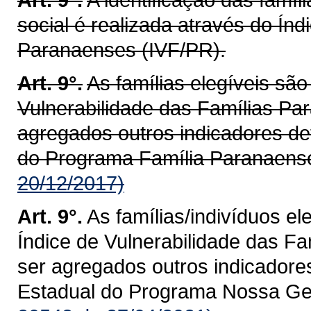
social é realizada através do Índ
Paranaenses (IVF/PR).
Art. 9°.
As famílias elegíveis são
Vulnerabilidade das Famílias P
agregados outros indicadores de
do Programa Família Paranaens
20/12/2017)
Art. 9°.
As famílias/indivíduos el
Índice de Vulnerabilidade das F
ser agregados outros indicadore
Estadual do Programa Nossa Ge