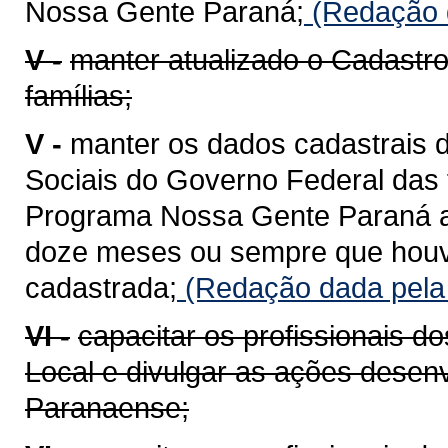
Nossa Gente Paraná;
(Redação d
V -
manter atualizado o Cadastr
famílias;
V -
manter os dados cadastrais 
Sociais do Governo Federal das f
Programa Nossa Gente Paraná at
doze meses ou sempre que houve
cadastrada;
(Redação dada pela 
VI -
capacitar os profissionais do
Local e divulgar as ações desen
Paranaense;