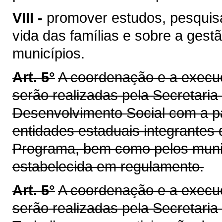
VIII -
promover estudos, pesquis
vida das famílias e sobre a gest
municípios.
Art. 5°
A coordenação e a execu
serão realizadas pela Secretaria
Desenvolvimento Social com a p
entidades estaduais integrantes
Programa, bem como pelos municí
estabelecida em regulamento.
Art. 5°
A coordenação e a exec
serão realizadas pela Secretaria