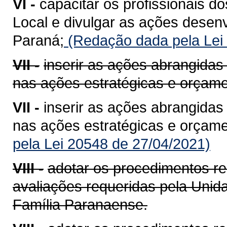
VI -
capacitar os profissionais do
Local e divulgar as ações dese
Paraná;
(Redação dada pela Lei
VII -
inserir as ações abrangida
nas ações estratégicas e orçame
VII -
inserir as ações abrangida
nas ações estratégicas e orçame
pela Lei 20548 de 27/04/2021)
VIII -
adotar os procedimentos rel
avaliações requeridas pela Uni
Família Paranaense.