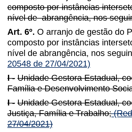
composto por instâncias interseto
nível de abrangência, nos segui
Art. 6º.
O arranjo de gestão do
composto por instâncias interseto
nível de abrangência, nos seguin
20548 de 27/04/2021)
I -
Unidade Gestora Estadual, co
Família e Desenvolvimento Socia
I -
Unidade Gestora Estadual, co
Justiça, Família e Trabalho;
(Red
27/04/2021)