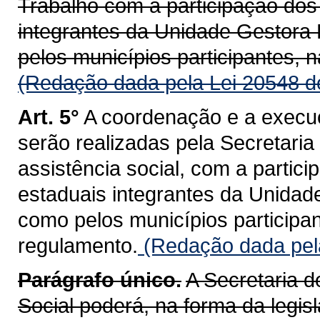
Trabalho com a participação dos
integrantes da Unidade Gestora
pelos municípios participantes, 
(Redação dada pela Lei 20548 d
Art. 5°
A coordenação e a exec
serão realizadas pela Secretaria
assistência social, com a partic
estaduais integrantes da Unida
como pelos municípios participa
regulamento.
(Redação dada pela
Parágrafo único.
A Secretaria 
Social poderá, na forma da legis