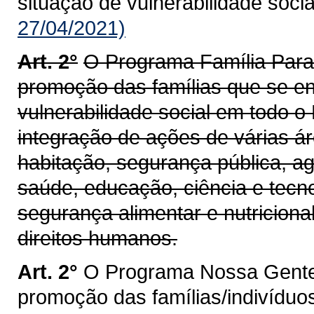
situação de vulnerabilidade socia
27/04/2021)
Art. 2°
O Programa Família Para
promoção das famílias que se e
vulnerabilidade social em todo o
integração de ações de várias ár
habitação, segurança pública, ag
saúde, educação, ciência e tecnol
segurança alimentar e nutricional
direitos humanos.
Art. 2°
O Programa Nossa Gente 
promoção das famílias/indivíduo