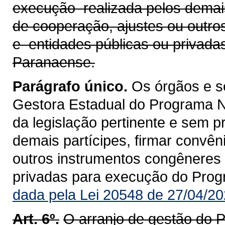
execução realizada pelos demais
de cooperação, ajustes ou outr
e entidades públicas ou privad
Paranaense.
Parágrafo único.
Os órgãos e se
Gestora Estadual do Programa 
da legislação pertinente e sem p
demais partícipes, firmar convên
outros instrumentos congêneres 
privadas para execução do Pro
dada pela Lei 20548 de 27/04/20
Art. 6º.
O arranjo de gestão do 