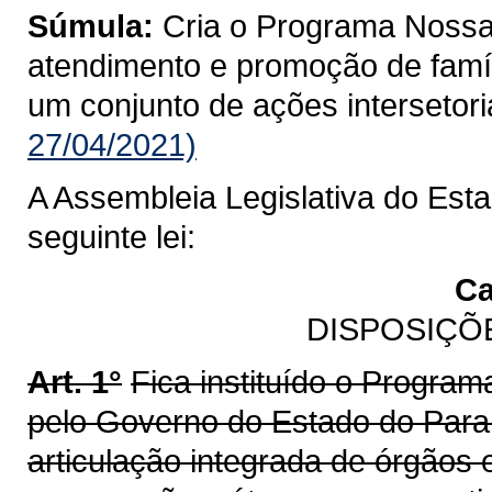
Súmula:
Cria o Programa Nossa
atendimento e promoção de famíl
um conjunto de ações intersetori
27/04/2021)
A Assembleia Legislativa do Est
seguinte lei:
Ca
DISPOSIÇÕ
Art. 1°
Fica instituído o Progra
pelo Governo do Estado do Paran
articulação integrada de órgãos 