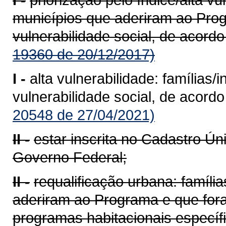
municípios que aderiram ao Pro
vulnerabilidade social, de acord
19360 de 20/12/2017)
I -
alta vulnerabilidade: famílias
vulnerabilidade social, de acord
20548 de 27/04/2021)
II -
estar inscrita no Cadastro Ú
Governo Federal;
II -
requalificação urbana: famíl
aderiram ao Programa e que for
programas habitacionais específ