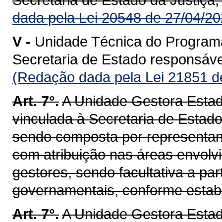
dada pela Lei 20548 de 27/04/20
V -
Unidade Técnica do Program
Secretaria de Estado responsável 
(Redação dada pela Lei 21851 d
Art. 7°.
A Unidade Gestora Esta
vinculada à Secretaria de Estad
sendo composta por representan
com atribuição nas áreas envolvi
gestores, sendo facultativa a par
governamentais, conforme estab
Art. 7°.
A Unidade Gestora Esta