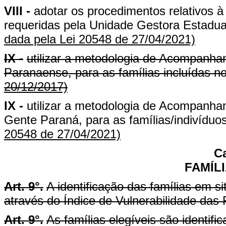
VIII -
adotar os procedimentos relativos à
requeridas pela Unidade Gestora Estadu
dada pela Lei 20548 de 27/04/2021)
IX -
utilizar a metodologia de Acompanham
Paranaense, para as famílias incluídas 
20/12/2017)
IX -
utilizar a metodologia de Acompanha
Gente Paraná, para as famílias/indivíduo
20548 de 27/04/2021)
Ca
FAMÍL
Art. 9°.
A identificação das famílias em si
através do Índice de Vulnerabilidade das
Art. 9°.
As famílias elegíveis são identifi