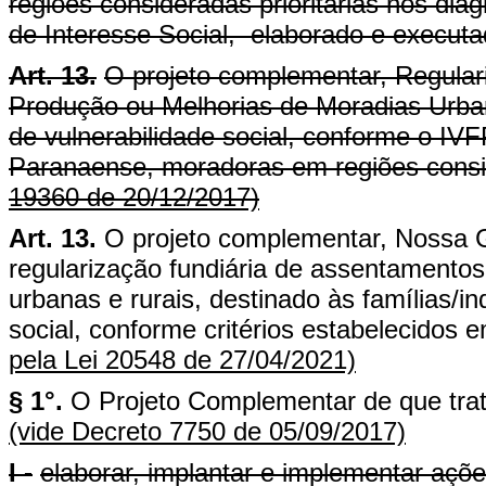
regiões consideradas prioritárias nos dia
de Interesse Social, elaborado e execut
Art. 13.
O projeto complementar, Regular
Produção ou Melhorias de Moradias Urban
de vulnerabilidade social, conforme o IV
Paranaense, moradoras em regiões conside
19360 de 20/12/2017)
Art. 13.
O projeto complementar, Nossa 
regularização fundiária de assentamentos
urbanas e rurais, destinado às famílias/in
social, conforme critérios estabelecidos 
pela Lei 20548 de 27/04/2021)
§ 1°.
O Projeto Complementar de que trat
(vide Decreto 7750 de 05/09/2017)
I -
elaborar, implantar e implementar açõe