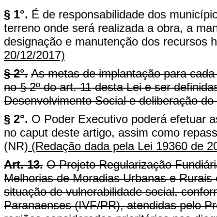
§ 1°.
É de responsabilidade dos município
terreno onde será realizada a obra, a m
designação e manutenção dos recursos 
20/12/2017)
§ 2°.
As metas de implantação para cada 
no § 2º do art. 11 desta Lei e ser defini
Desenvolvimento Social e deliberação do 
§ 2°.
O Poder Executivo poderá efetuar a
no caput deste artigo, assim como repass
(NR)
(Redação dada pela Lei 19360 de 2
Art. 13.
O Projeto Regularização Fundiár
Melhorias de Moradias Urbanas e Rurais 
situação de vulnerabilidade social, confo
Paranaenses (IVF/PR), atendidas pelo 