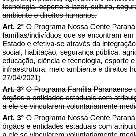
tecnologia, esporte e lazer, cultura, segur
ambiente e direitos humanos.
Art. 2°
O Programa Nossa Gente Paraná 
famílias/indivíduos que se encontram em 
Estado e efetiva-se através da integração
social, habitação, segurança pública, agr
educação, ciência e tecnologia, esporte e 
infraestrutura, meio ambiente e direitos 
27/04/2021)
Art. 3°
O Programa Família Paranaense d
órgãos e entidades estaduais com atribui
a ele se vincularem voluntariamente med
Art. 3°
O Programa Nossa Gente Paraná d
órgãos e entidades estaduais com atribui
a ele se vincularem voluntariamente med