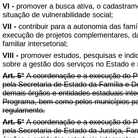
VI -
promover a busca ativa, o cadastra
situação de vulnerabilidade social;
VII -
contribuir para a autonomia das famí
execução de projetos complementares, da
familiar intersetorial;
VIII -
promover estudos, pesquisas e indi
sobre a gestão dos serviços no Estado e 
Art. 5°
A coordenação e a execução do P
pela Secretaria de Estado da Família e D
demais órgãos e entidades estaduais int
Programa, bem como pelos municípios par
regulamento.
Art. 5°
A coordenação e a execução do P
pela Secretaria de Estado da Justiça, Fa