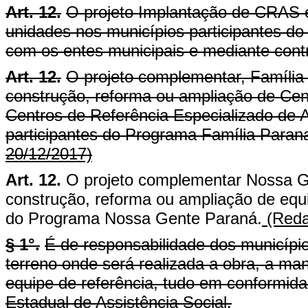
Art. 12.
O projeto Implantação de CRAS 
unidades nos municípios participantes 
com os entes municipais e mediante contr
Art. 12.
O projeto complementar, Família
construção, reforma ou ampliação de Cent
Centros de Referência Especializado de A
participantes do Programa Família Paran
20/12/2017)
Art. 12.
O projeto complementar Nossa G
construção, reforma ou ampliação de equi
do Programa Nossa Gente Paraná.
(Reda
§ 1°.
É de responsabilidade dos município
terreno onde será realizada a obra, a m
equipe de referência, tudo em conformidad
Estadual de Assistência Social.