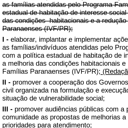
as famílias atendidas pelo Programa Fam
estadual de habitação de interesse soci
das condições habitacionais e a redução 
Paranaenses (IVF/PR);
I -
elaborar, implantar e implementar açõe
as famílias/indivíduos atendidas pelo P
com a política estadual de habitação de 
a melhoria das condições habitacionais e
Famílias Paranaenses (IVF/PR);
(Redação
II -
promover a cooperação dos Governos 
civil organizada na formulação e execuçã
situação de vulnerabilidade social;
III -
promover audiências públicas com a p
comunidade as propostas de melhorias a s
prioridades para atendimento;