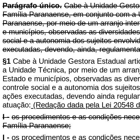
Parágrafo único.
Cabe à Unidade Gestor
Família Paranaense, em conjunto com a 
Paranaense, por meio de um arranjo inter
e municípios, observadas as diversidades r
social e a autonomia dos sujeitos envolv
executadas, devendo, ainda, regulamenta
§1
Cabe à Unidade Gestora Estadual art
a Unidade Técnica, por meio de um arranjo
Estado e municípios, observadas as diversi
controle social e a autonomia dos sujeito
ações executadas, devendo ainda regulam
atuação:
(Redação dada pela Lei 20548 d
I -
os procedimentos e as condições nece
Família Paranaense;
I -
os procedimentos e as condições nece