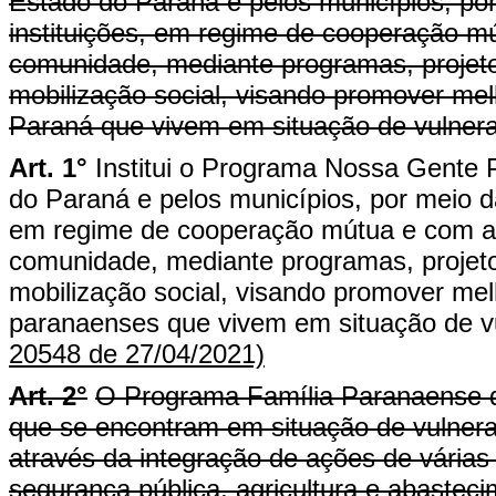
Estado do Paraná e pelos municípios, por
instituições, em regime de cooperação mú
comunidade, mediante programas, projetos
mobilização social, visando promover mel
Paraná que vivem em situação de vulnerab
Art. 1°
Institui o Programa Nossa Gente 
do Paraná e pelos municípios, por meio da
em regime de cooperação mútua e com a p
comunidade, mediante programas, projetos
mobilização social, visando promover mel
paranaenses que vivem em situação de vul
20548 de 27/04/2021)
Art. 2°
O Programa Família Paranaense d
que se encontram em situação de vulnerab
através da integração de ações de várias 
segurança pública, agricultura e abasteci