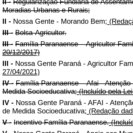
II -
Regularização Fundiária de Assentam
Moradias Urbanas e Rurais;
II -
Nossa Gente - Morando Bem;
(Redaçã
III -
Bolsa-Agricultor.
III -
Família Paranaense – Agricultor Famil
20/12/2017)
III -
Nossa Gente Paraná - Agricultor Fami
27/04/2021)
IV -
Família Paranaense – Afai - Atenção
Medida Socioeducativa;
(Incluído pela Le
IV -
Nossa Gente Paraná - AFAI - Atençã
de Medida Socioeducativa;
(Redação dada
V -
Incentivo Família Paranaense.
(Incluí