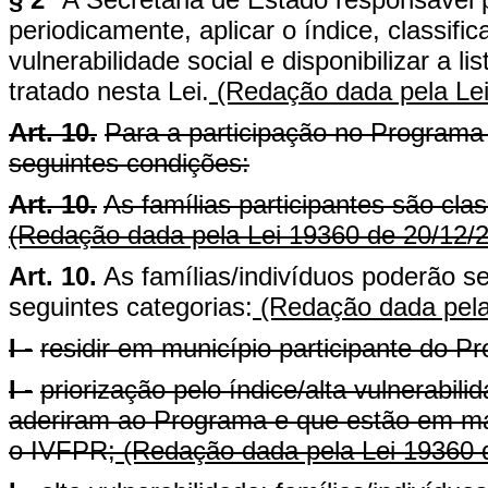
periodicamente, aplicar o índice, classifi
vulnerabilidade social e disponibilizar a 
tratado nesta Lei.
(Redação dada pela Lei
Art. 10.
Para a participação no Programa 
seguintes condições:
Art. 10.
As famílias participantes são cla
(Redação dada pela Lei 19360 de 20/12/
Art. 10.
As famílias/indivíduos poderão s
seguintes categorias:
(Redação dada pela
I -
residir em município participante do P
I -
priorização pelo índice/alta vulnerabil
aderiram ao Programa e que estão em mai
o IVFPR;
(Redação dada pela Lei 19360 