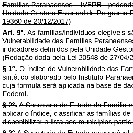
Famílias Paranaenses – IVFPR - podendo 
Unidade Gestora Estadual do Programa F
19360 de 20/12/2017)
Art. 9°.
As famílias/indivíduos elegíveis s
Vulnerabilidade das Famílias Paranaense
indicadores definidos pela Unidade Ges
(Redação dada pela Lei 20548 de 27/04/
§ 1°.
O Índice de Vulnerabilidade das Fa
sintético elaborado pelo Instituto Paran
cuja fórmula será aplicada na base de d
Federal.
§ 2°.
A Secretaria de Estado da Família 
aplicar o índice, classificar as famílias d
disponibilizar a lista aos municípios part
§ 2°
A Secretaria de Estado responsável pe