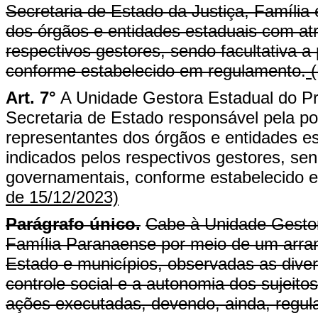
Secretaria de Estado da Justiça, Família
dos órgãos e entidades estaduais com atr
respectivos gestores, sendo facultativa a
conforme estabelecido em regulamento.
(
Art. 7°
A Unidade Gestora Estadual do P
Secretaria de Estado responsável pela pol
representantes dos órgãos e entidades es
indicados pelos respectivos gestores, send
governamentais, conforme estabelecido 
de 15/12/2023)
Parágrafo único.
Cabe à Unidade Gestor
Família Paranaense por meio de um arranj
Estado e municípios, observadas as diversi
controle social e a autonomia dos sujeito
ações executadas, devendo, ainda, regul