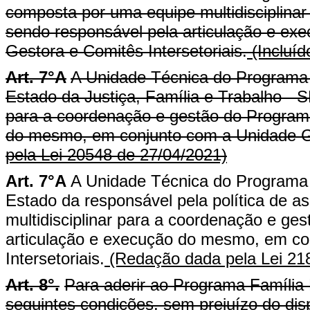
composta por uma equipe multidisciplina
sendo responsável pela articulação e e
Gestora e Comitês Intersetoriais.
(Incluíd
Art. 7°A
A Unidade Técnica do Programa 
Estado da Justiça, Família e Trabalho - 
para a coordenação e gestão do Programa
do mesmo, em conjunto com a Unidade Ges
pela Lei 20548 de 27/04/2021)
Art. 7°A
A Unidade Técnica do Programa 
Estado da responsável pela política de a
multidisciplinar para a coordenação e ge
articulação e execução do mesmo, em co
Intersetoriais.
(Redação dada pela Lei 21
Art. 8°.
Para aderir ao Programa Família 
seguintes condições, sem prejuízo do disp