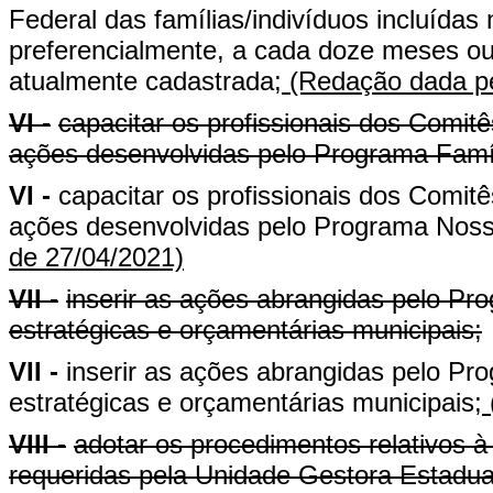
Federal das famílias/indivíduos incluída
preferencialmente, a cada doze meses ou
atualmente cadastrada;
(Redação dada pe
VI -
capacitar os profissionais dos Comitês
ações desenvolvidas pelo Programa Famí
VI -
capacitar os profissionais dos Comitês
ações desenvolvidas pelo Programa Nos
de 27/04/2021)
VII -
inserir as ações abrangidas pelo P
estratégicas e orçamentárias municipais;
VII -
inserir as ações abrangidas pelo P
estratégicas e orçamentárias municipais;
VIII -
adotar os procedimentos relativos à
requeridas pela Unidade Gestora Estadu