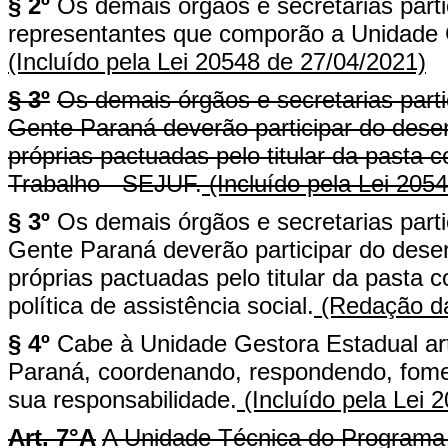
§ 2º
Os demais órgãos e secretarias part
representantes que comporão a Unidade
(Incluído pela Lei 20548 de 27/04/2021)
§ 3º
Os demais órgãos e secretarias par
Gente Paraná deverão participar do des
próprias pactuadas pelo titular da pasta 
Trabalho - SEJUF.
(Incluído pela Lei 205
§ 3º
Os demais órgãos e secretarias par
Gente Paraná deverão participar do des
próprias pactuadas pelo titular da pasta 
política de assistência social.
(Redação da
§ 4º
Cabe à Unidade Gestora Estadual ar
Paraná, coordenando, respondendo, fome
sua responsabilidade.
(Incluído pela Lei 
Art. 7°A
A Unidade Técnica do Programa 