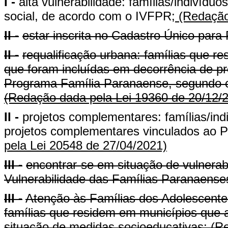
I -
alta vulnerabilidade: famílias/indivídu
social, de acordo com o IVFPR;
(Redação 
II -
estar inscrita no Cadastro Único par
II -
requalificação urbana: famílias que 
que foram incluídas em decorrência de pr
Programa Família Paranaense, segundo cr
(Redação dada pela Lei 19360 de 20/12/
II -
projetos complementares: famílias/ind
projetos complementares vinculados ao 
pela Lei 20548 de 27/04/2021)
III -
encontrar-se em situação de vulnerabi
Vulnerabilidade das Famílias Paranaense
III -
Atenção às Famílias dos Adolescentes
famílias que residem em municípios que
situação de medidas socioeducativas;
(Re