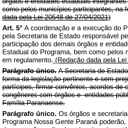
órgãos e entidades estaduais integrante
como pelos municípios participantes, na 
dada pela Lei 20548 de 27/04/2021)
Art. 5°
A coordenação e a execução do P
pela Secretaria de Estado responsável pel
participação dos demais órgãos e entida
Estadual do Programa, bem como pelos mu
em regulamento.
(Redação dada pela Lei
Parágrafo único.
A Secretaria de Estado
forma da legislação pertinente e sem pre
partícipes, firmar convênios, acordos de 
congêneres com órgãos e entidades públ
Família Paranaense.
Parágrafo único.
Os órgãos e secretaria
Programa Nossa Gente Paraná poderão, na