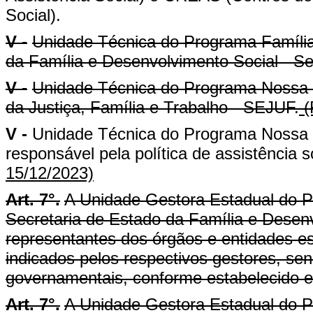
Social).
V -
Unidade Técnica do Programa Família
da Família e Desenvolvimento Social - S
V -
Unidade Técnica do Programa Nossa G
da Justiça, Família e Trabalho - SEJUF.
(
V -
Unidade Técnica do Programa Nossa G
responsável pela política de assistência so
15/12/2023)
Art. 7°.
A Unidade Gestora Estadual do P
Secretaria de Estado da Família e Desen
representantes dos órgãos e entidades es
indicados pelos respectivos gestores, send
governamentais, conforme estabelecido 
Art. 7°.
A Unidade Gestora Estadual do 