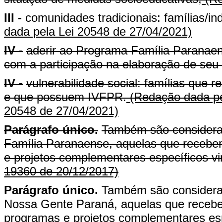
III -
comunidades tradicionais: famílias/in
dada pela Lei 20548 de 27/04/2021)
IV -
aderir ao Programa Família Paranaen
com a participação na elaboração de seu p
IV -
vulnerabilidade social: famílias que
e que possuem IVFPR.
(Redação dada pe
20548 de 27/04/2021)
Parágrafo único.
Também são considerad
Família Paranaense, aquelas que recebem
e projetos complementares específicos v
19360 de 20/12/2017)
Parágrafo único.
Também são considerad
Nossa Gente Paraná, aquelas que recebem
programas e projetos complementares esp