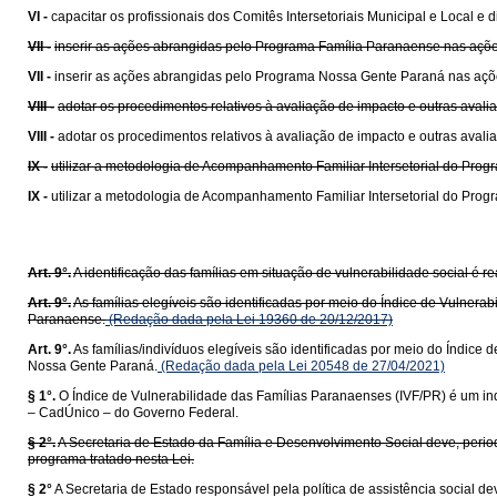
VI -
capacitar os profissionais dos Comitês Intersetoriais Municipal e Local 
VII -
inserir as ações abrangidas pelo Programa Família Paranaense nas ações
VII -
inserir as ações abrangidas pelo Programa Nossa Gente Paraná nas açõe
VIII -
adotar os procedimentos relativos à avaliação de impacto e outras ava
VIII -
adotar os procedimentos relativos à avaliação de impacto e outras ava
IX -
utilizar a metodologia de Acompanhamento Familiar Intersetorial do Prog
IX -
utilizar a metodologia de Acompanhamento Familiar Intersetorial do Prog
Art. 9°.
A identificação das famílias em situação de vulnerabilidade social é 
Art. 9°.
As famílias elegíveis são identificadas por meio do Índice de Vulne
Paranaense.
(Redação dada pela Lei 19360 de 20/12/2017)
Art. 9°.
As famílias/indivíduos elegíveis são identificadas por meio do Índi
Nossa Gente Paraná.
(Redação dada pela Lei 20548 de 27/04/2021)
§ 1°.
O Índice de Vulnerabilidade das Famílias Paranaenses (IVF/PR) é um in
– CadÚnico – do Governo Federal.
§ 2°.
A Secretaria de Estado da Família e Desenvolvimento Social deve, periodic
programa tratado nesta Lei.
§ 2°
A Secretaria de Estado responsável pela política de assistência social dev