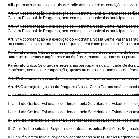
VIII -
promover estudos, pesquisas e indicadores sobre as condições de vida d
Art. 5°
A coordenação e a execução do Programa Família Paranaense serão re
Gestora Estadual do Programa, bem como pelos municípios participantes, na
Art. 5°
A coordenação e a execução do Programa Nossa Gente Paraná serão rea
Gestora Estadual do Programa, bem como pelos municípios participantes, na
Art. 5°
A coordenação e a execução do Programa Nossa Gente Paraná serão real
da Unidade Gestora Estadual do Programa, bem como pelos municípios partic
Parágrafo único.
A Secretaria de Estado da Família e Desenvolvimento Social
outros instrumentos congêneres com órgãos e entidades públicas ou privad
Parágrafo único.
Os órgãos e secretarias participantes da Unidade Gestora 
convênios, acordos de cooperação, ajustes ou outros instrumentos congêne
Art. 6º.
O arranjo de gestão do Programa Família Paranaense será composto por
Art. 6º.
O arranjo de gestão do Programa Nossa Gente Paraná será composto por
I -
Unidade Gestora Estadual, coordenada pela Secretaria de Estado da Famíl
I -
Unidade Gestora Estadual, coordenada pela Secretaria de Estado da Justiç
I -
Unidade Gestora Estadual, coordenada pela Secretaria de Estado responsáve
II -
Comitês Intersetoriais Regionais, coordenados pelos Escritórios Regionai
II -
Comitês Intersetoriais Regionais, coordenados pelos Escritórios Regionais
II -
Comitês Intersetoriais Regionais, coordenados pelos Núcleos Regionais da 