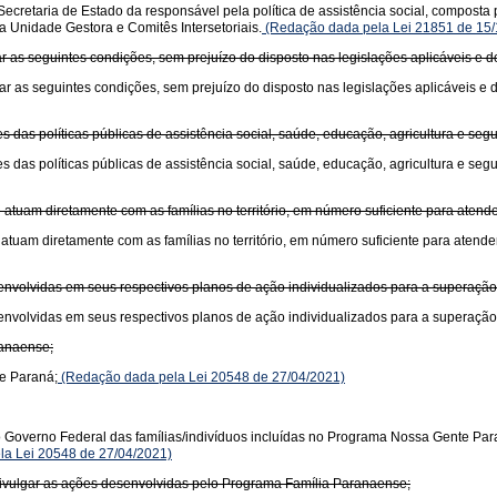
retaria de Estado da responsável pela política de assistência social, composta 
 Unidade Gestora e Comitês Intersetoriais.
(Redação dada pela Lei 21851 de 15/
 as seguintes condições, sem prejuízo do disposto nas legislações aplicáveis e d
 as seguintes condições, sem prejuízo do disposto nas legislações aplicáveis e d
 das políticas públicas de assistência social, saúde, educação, agricultura e segu
 das políticas públicas de assistência social, saúde, educação, agricultura e segu
ue atuam diretamente com as famílias no território, em número suficiente para at
ue atuam diretamente com as famílias no território, em número suficiente para ate
envolvidas em seus respectivos planos de ação individualizados para a superação 
envolvidas em seus respectivos planos de ação individualizados para a superação 
ranaense;
te Paraná;
(Redação dada pela Lei 20548 de 27/04/2021)
 Governo Federal das famílias/indivíduos incluídas no Programa Nossa Gente Par
a Lei 20548 de 27/04/2021)
e divulgar as ações desenvolvidas pelo Programa Família Paranaense;