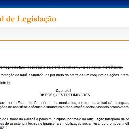
moção de famílias por meio da oferta de um conjunto de ações intersetoriais.
moção de famílias/indivíduos por meio da oferta de um conjunto de ações interse
nte lei:
Capítulo I -
DISPOSIÇÕES PRELIMINARES
Governo do Estado do Paraná e pelos municípios, por meio da articulação integra
ções de assistência técnica e financeira e mobilização social, visando promover 
 do Estado do Paraná e pelos municípios, por meio da articulação integrada de ó
ões de assistência técnica e financeira e mobilização social, visando promover 
2021)