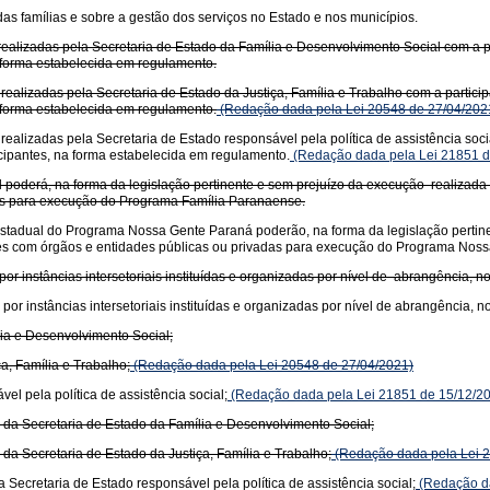
as famílias e sobre a gestão dos serviços no Estado e nos municípios.
alizadas pela Secretaria de Estado da Família e Desenvolvimento Social com a p
 forma estabelecida em regulamento.
lizadas pela Secretaria de Estado da Justiça, Família e Trabalho com a partici
 forma estabelecida em regulamento.
(Redação dada pela Lei 20548 de 27/04/202
izadas pela Secretaria de Estado responsável pela política de assistência socia
ipantes, na forma estabelecida em regulamento.
(Redação dada pela Lei 21851 d
 poderá, na forma da legislação pertinente e sem prejuízo da execução realizada 
as para execução do Programa Família Paranaense.
Estadual do Programa Nossa Gente Paraná poderão, na forma da legislação pertinen
res com órgãos e entidades públicas ou privadas para execução do Programa Nos
 instâncias intersetoriais instituídas e organizadas por nível de abrangência, n
 instâncias intersetoriais instituídas e organizadas por nível de abrangência, n
ia e Desenvolvimento Social;
a, Família e Trabalho;
(Redação dada pela Lei 20548 de 27/04/2021)
l pela política de assistência social;
(Redação dada pela Lei 21851 de 15/12/2
s da Secretaria de Estado da Família e Desenvolvimento Social;
 da Secretaria de Estado da Justiça, Família e Trabalho;
(Redação dada pela Lei 2
Secretaria de Estado responsável pela política de assistência social;
(Redação da