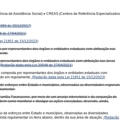
rência de Assistência Social) e CREAS (Centros de Referência Especializados
19360 de 20/12/2017)
8 de 27/04/2021)
ei 21851 de 15/12/2023)
 por representantes dos órgãos e entidades estaduais com atribuição nas
mento.
epresentantes dos órgãos e entidades estaduais com atribuição nas áreas
(Redação dada pela Lei 20548 de 27/04/2021)
o composta por representantes dos órgãos e entidades estaduais com
cido em regulamento.
(Redação dada pela Lei 21851 de 15/12/2023)
de esforços entre Estado e municípios, observadas as diversidades regionais
ulamentar:
ília Paranaense, por meio de um arranjo intersetorial e da conjunção de
os, bem como monitorar e divulgar as ações executadas, devendo, ainda,
o de esforços entre Estado e municípios, observadas as diversidades
ainda regulamentar os itens abaixo, dentro da sua área de atuação:
(Redação