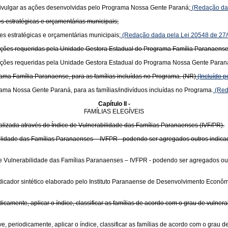
e divulgar as ações desenvolvidas pelo Programa Nossa Gente Paraná;
(Redação dad
 estratégicas e orçamentárias municipais;
s estratégicas e orçamentárias municipais;
(Redação dada pela Lei 20548 de 27/
liações requeridas pela Unidade Gestora Estadual do Programa Família Paranaense
liações requeridas pela Unidade Gestora Estadual do Programa Nossa Gente Paran
rama Família Paranaense, para as famílias incluídas no Programa. (NR)
(Incluído p
rama Nossa Gente Paraná, para as famílias/indivíduos incluídas no Programa.
(Red
Capítulo II -
FAMÍLIAS ELEGÍVEIS
realizada através do Índice de Vulnerabilidade das Famílias Paranaenses (IVF/PR).
rabilidade das Famílias Paranaenses – IVFPR - podendo ser agregados outros indic
ce de Vulnerabilidade das Famílias Paranaenses – IVFPR - podendo ser agregados o
dicador sintético elaborado pelo Instituto Paranaense de Desenvolvimento Econôm
amente, aplicar o índice, classificar as famílias de acordo com o grau de vulnerabi
e, periodicamente, aplicar o índice, classificar as famílias de acordo com o grau de