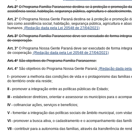
Art. 2°
O Programa Família Paranaense destina-se à proteção e promoção das f
assistência social, habitação, segurança pública, agricultura e abastecimento,
Art. 2°
O Programa Nossa Gente Paraná destina-se à proteção e promoção das 
tais como assistência social, habitação, segurança pública, agricultura e abast
humanos.
(Redação dada pela Lei 20548 de 27/04/2021)
Art. 3°
O Programa Família Paranaense deve ser executado de forma integrada
de cooperação.
Art. 3°
O Programa Nossa Gente Paraná deve ser executado de forma integrada
de cooperação.
(Redação dada pela Lei 20548 de 27/04/2021)
Art. 4°
São objetivos do Programa Família Paranaense:
Art. 4°
São objetivos do Programa Nossa Gente Paraná:
(Redação dada pela 
I -
promover a melhoria das condições de vida e o protagonismo das famílias e
do território onde ela reside;
II -
promover a integração entre as políticas públicas de Estado;
III -
estabelecer diretrizes, orientar e assessorar os municípios para o acompan
IV -
cofinanciar ações, serviços e benefícios;
V -
fomentar a integração das políticas sociais de âmbito municipal, com vistas
VI -
promover a busca ativa, o cadastramento e o acompanhamento das família
VII -
contribuir para a autonomia das famílias, através da transferência de re