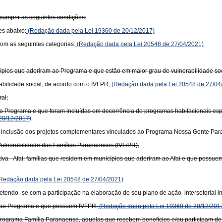
cumprir as seguintes condições:
es abaixo:
(Redação dada pela Lei 19360 de 20/12/2017)
com as seguintes categorias:
(Redação dada pela Lei 20548 de 27/04/2021)
icípios que aderiram ao Programa e que estão em maior grau de vulnerabilidade so
rabilidade social, de acordo com o IVFPR;
(Redação dada pela Lei 20548 de 27/04
al;
ao Programa e que foram incluídas em decorrência de programas habitacionais esp
20/12/2017)
de inclusão dos projetos complementares vinculados ao Programa Nossa Gente Par
 Vulnerabilidade das Famílias Paranaenses (IVF/PR);
va - Afai: famílias que residem em municípios que aderiram ao Afai e que possu
Redação dada pela Lei 20548 de 27/04/2021)
endo- se com a participação na elaboração de seu plano de ação intersetorial in
am ao Programa e que possuem IVFPR.
(Redação dada pela Lei 19360 de 20/12/201
rograma Família Paranaense, aquelas que recebem benefícios e/ou participam de 