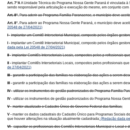
Art. 7°A
A Unidade Técnica do Programa Nossa Gente Paraná é vinculada à Sec
sendo responsável pela articulação e execução do mesmo, em conjunto com a
Art. 8°.
Para aderir ao Programa Família Paranaense, o município deve aceitar
Art. 8°.
Para aderir ao Programa Nossa Gente Paraná, o município deve aceitar
20548 de 27/04/2021)
I -
implantar um Comitê Intersetorial Municipal, composto pelos órgãos gestores
I -
implantar um Comitê Intersetorial Municipal, composto pelos órgãos gestores
dada pela Lei 20548 de 27/04/2021)
II -
implantar Comitês Intersetoriais Locais, compostos pelos p rofissionais q
II -
implantar Comitês Intersetoriais Locais, compostos pelos profissionais q
de 27/04/2021)
III -
garantir a participação das famílias na elaboração das ações a serem des
III -
garantir a participação das famílias na elaboração das ações a serem des
IV -
utilizar os instrumentos de gestão padronizados do Programa Família Pa
IV -
utilizar os instrumentos de gestão padronizados do Programa Nossa Gen
V -
manter atualizado o Cadastro Único do Governo Federal das famílias;
V -
manter os dados cadastrais do Cadastro Único para Programas Sociais do
que houver alterações na situação atualmente cadastrada;
(Redação dada pel
VI -
capacitar os profissionais dos Comitês Intersetoriais Municipal e Local 