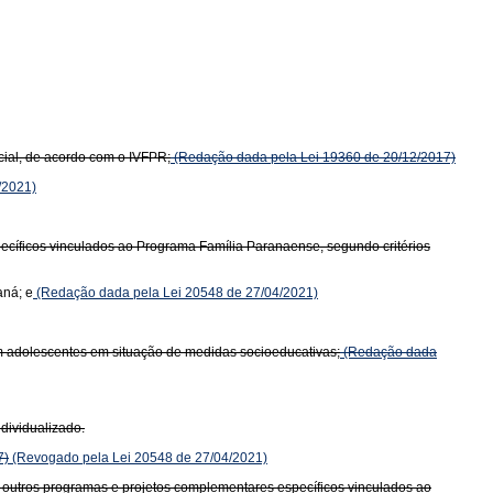
cial, de acordo com o IVFPR;
(Redação dada pela Lei 19360 de 20/12/2017)
/2021)
ecíficos vinculados ao Programa Família Paranaense, segundo critérios
aná; e
(Redação dada pela Lei 20548 de 27/04/2021)
em adolescentes em situação de medidas socioeducativas;
(Redação dada
dividualizado.
7)
(Revogado pela Lei 20548 de 27/04/2021)
outros programas e projetos complementares específicos vinculados ao