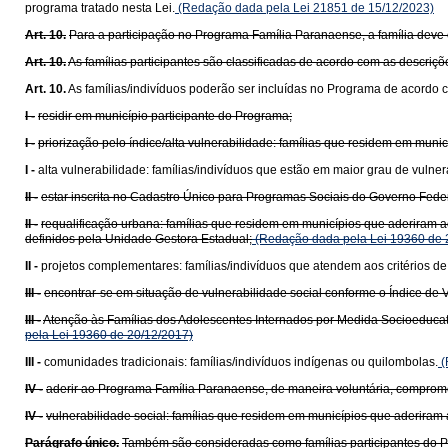
programa tratado nesta Lei.
(Redação dada pela Lei 21851 de 15/12/2023)
Art. 10.
Para a participação no Programa Família Paranaense, a família deve 
Art. 10.
As famílias participantes são classificadas de acordo com as descriçõ
Art. 10.
As famílias/indivíduos poderão ser incluídas no Programa de acordo 
I -
residir em município participante do Programa;
I -
priorização pelo índice/alta vulnerabilidade: famílias que residem em mun
I -
alta vulnerabilidade: famílias/indivíduos que estão em maior grau de vulne
II -
estar inscrita no Cadastro Único para Programas Sociais do Governo Feder
II -
requalificação urbana: famílias que residem em municípios que aderiram 
definidos pela Unidade Gestora Estadual;
(Redação dada pela Lei 19360 de 
II -
projetos complementares: famílias/indivíduos que atendem aos critérios 
III -
encontrar-se em situação de vulnerabilidade social conforme o Índice de
III -
Atenção às Famílias dos Adolescentes Internados por Medida Socioeducati
pela Lei 19360 de 20/12/2017)
III -
comunidades tradicionais: famílias/indivíduos indígenas ou quilombolas.
(
IV -
aderir ao Programa Família Paranaense, de maneira voluntária, compromet
IV -
vulnerabilidade social: famílias que residem em municípios que aderir
Parágrafo único.
Também são consideradas como famílias participantes do P