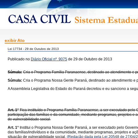
exibir Ato
Lei 17734 - 29 de Outubro de 2013
Publicado no
Diário Oficial nº. 9075
de 29 de Outubro de 2013
Súmula:
Cria o Programa Família Paranaense, destinado ao atendimento e pro
Súmula:
Cria o Programa Nossa Gente Paraná, destinado ao atendimento e pro
A Assembleia Legislativa do Estado do Paraná decretou e eu sanciono a segui
Art. 1°
Fica instituído o Programa Família Paranaense, a ser executado pelo 
participação das famílias e da comunidade, mediante programas, projetos e a
de vulnerabilidade social.
Art. 1°
Institui o Programa Nossa Gente Paraná, a ser executado pelo Governo
das famílias/indivíduos e da comunidade, mediante programas, projetos e aç
situação de vulnerabilidade social.
(Redação dada pela Lei 20548 de 27/04/