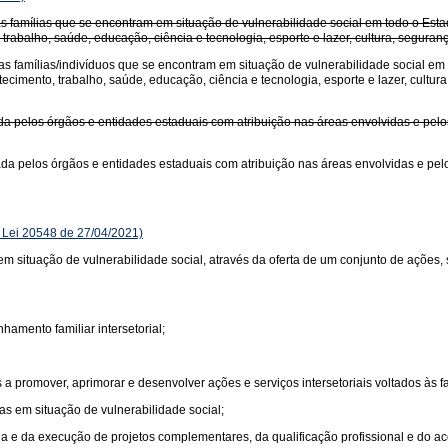
amílias que se encontram em situação de vulnerabilidade social em todo o Estado
 trabalho, saúde, educação, ciência e tecnologia, esporte e lazer, cultura, seguranç
famílias/indivíduos que se encontram em situação de vulnerabilidade social em to
ecimento, trabalho, saúde, educação, ciência e tecnologia, esporte e lazer, cultura,
 pelos órgãos e entidades estaduais com atribuição nas áreas envolvidas e pelo
 pelos órgãos e entidades estaduais com atribuição nas áreas envolvidas e pelo
Lei 20548 de 27/04/2021)
m situação de vulnerabilidade social, através da oferta de um conjunto de ações, 
hamento familiar intersetorial;
 a promover, aprimorar e desenvolver ações e serviços intersetoriais voltados às fa
s em situação de vulnerabilidade social;
nda e da execução de projetos complementares, da qualificação profissional e do ac