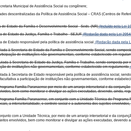
cretaria Municipal de Assistência Social ou congênere;
ades descentralizadas da Política de Assistência Social – CRAS (Centros de Refe
 de Estado da Família e Desenvolvimento Social - Seds. (NR)
(Incluído pela Lei 
 de Estado da Justiça, Família e Trabalho - SEJUF.
(Redação dada pela Lei 2054
de Estado responsável pela política de assistência social.
(Redação dada pela L
ada à Secretaria de Estado da Família e Desenvolvimento Social, sendo composta
participação de instituições não-governamentais, conforme estabelecido em regula
ada à Secretaria de Estado da Justiça, Família e Trabalho, sendo composta por r
ipação de instituições não-governamentais, conforme estabelecido em regulamento.
da à Secretaria de Estado responsável pela política de assistência social, send
 facultativa a participação de instituições não-governamentais, conforme estabele
rograma Família Paranaense por meio de um arranjo intersetorial e da conjunção 
envolvidos, bem como monitorar e divulgar as ações executadas, devendo, ainda, reg
Programa Família Paranaense, em conjunto com a Unidade Técnica do Programa Fam
cais, a intersetorialidade, o controle social e a autonomia dos sujeitos envolvid
junto com a Unidade Técnica, por meio de um arranjo intersetorial e da conjunçã
s sujeitos envolvidos, bem como monitorar e divulgar as ações executadas, devendo 