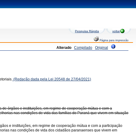
Pesquisa Rápida
voltar
Página para impressão
Alterado
Compilado
Original
toriais.
(Redação dada pela Lei 20548 de 27/04/2021)
da de órgãos e instituições, em regime de cooperação mútua e com a
melhorias nas condições de vida das famílias do Paraná que vivem em situação
rgãos e instituições, em regime de cooperação mútua e com a participação
melhorias nas condições de vida dos cidadãos paranaenses que vivem em