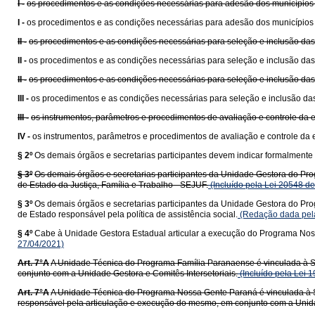
I -
os procedimentos e as condições necessárias para adesão dos município
I -
os procedimentos e as condições necessárias para adesão dos município
II -
os procedimentos e as condições necessárias para seleção e inclusão das f
II -
os procedimentos e as condições necessárias para seleção e inclusão das f
II -
os procedimentos e as condições necessárias para seleção e inclusão das f
III -
os procedimentos e as condições necessárias para seleção e inclusão das 
III -
os instrumentos, parâmetros e procedimentos de avaliação e controle da
IV -
os instrumentos, parâmetros e procedimentos de avaliação e controle da
§ 2º
Os demais órgãos e secretarias participantes devem indicar formalmen
§ 3º
Os demais órgãos e secretarias participantes da Unidade Gestora do Pr
de Estado da Justiça, Família e Trabalho - SEJUF.
(Incluído pela Lei 20548 d
§ 3º
Os demais órgãos e secretarias participantes da Unidade Gestora do Pr
de Estado responsável pela política de assistência social.
(Redação dada pela
§ 4º
Cabe à Unidade Gestora Estadual articular a execução do Programa No
27/04/2021)
Art. 7°A
A Unidade Técnica do Programa Família Paranaense é vinculada à S
conjunto com a Unidade Gestora e Comitês Intersetoriais.
(Incluído pela Lei 
Art. 7°A
A Unidade Técnica do Programa Nossa Gente Paraná é vinculada à Se
responsável pela articulação e execução do mesmo, em conjunto com a Unidad