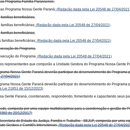
s ao Programa Família Paranaense;
s ao Programa Nossa Gente Paraná;
(Redação dada pela Lei 20548 de 27/04/2021
amílias beneficiárias;
amílias beneficiárias;
(Redação dada pela Lei 20548 de 27/04/2021)
amílias beneficiárias;
famílias beneficiárias;
(Redação dada pela Lei 20548 de 27/04/2021)
 execução do Programa.
 execução do Programa.
(Redação dada pela Lei 20548 de 27/04/2021)
te os representantes que comporão a Unidade Gestora do Programa Nossa Gente P
ograma Nossa Gente Paraná deverão participar do desenvolvimento do Programa por
e 27/04/2021)
ograma Nossa Gente Paraná deverão participar do desenvolvimento do Programa por
 Lei 21851 de 15/12/2023)
ssa Gente Paraná, coordenando, respondendo, fomentando e capacitando seus par
eds, composta por uma equipe multidisciplinar para a coordenação e gestão do 
19360 de 20/12/2017)
cretaria de Estado da Justiça, Família e Trabalho - SEJUF, composta por uma eq
e Gestora e Comitês Intersetoriais.
(Redação dada pela Lei 20548 de 27/04/202