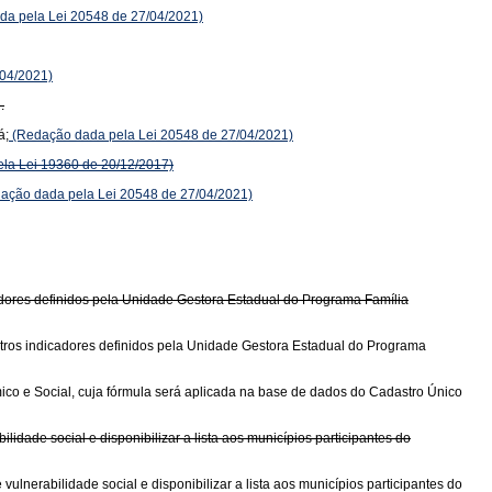
a pela Lei 20548 de 27/04/2021)
04/2021)
.
á;
(Redação dada pela Lei 20548 de 27/04/2021)
ela Lei 19360 de 20/12/2017)
ação dada pela Lei 20548 de 27/04/2021)
adores definidos pela Unidade Gestora Estadual do Programa Família
utros indicadores definidos pela Unidade Gestora Estadual do Programa
ico e Social, cuja fórmula será aplicada na base de dados do Cadastro Único
lidade social e disponibilizar a lista aos municípios participantes do
 vulnerabilidade social e disponibilizar a lista aos municípios participantes do