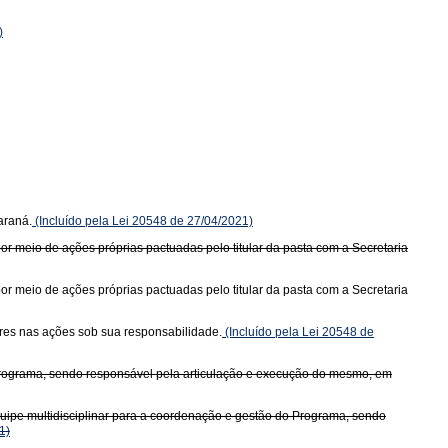
)
araná.
(Incluído pela Lei 20548 de 27/04/2021)
 meio de ações próprias pactuadas pelo titular da pasta com a Secretaria
 meio de ações próprias pactuadas pelo titular da pasta com a Secretaria
es nas ações sob sua responsabilidade.
(Incluído pela Lei 20548 de
Programa, sendo responsável pela articulação e execução do mesmo, em
uipe multidisciplinar para a coordenação e gestão do Programa, sendo
1)