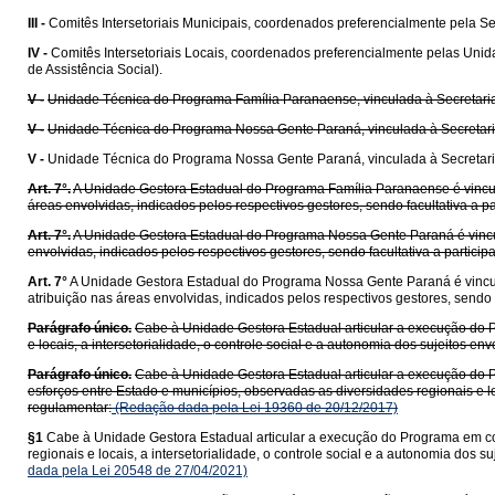
III -
Comitês Intersetoriais Municipais, coordenados preferencialmente pela Se
IV -
Comitês Intersetoriais Locais, coordenados preferencialmente pelas Unid
de Assistência Social).
V -
Unidade Técnica do Programa Família Paranaense, vinculada à Secretaria
V -
Unidade Técnica do Programa Nossa Gente Paraná, vinculada à Secretaria
V -
Unidade Técnica do Programa Nossa Gente Paraná, vinculada à Secretaria 
Art. 7°.
A Unidade Gestora Estadual do Programa Família Paranaense é vincul
áreas envolvidas, indicados pelos respectivos gestores, sendo facultativa a 
Art. 7°.
A Unidade Gestora Estadual do Programa Nossa Gente Paraná é vincul
envolvidas, indicados pelos respectivos gestores, sendo facultativa a partic
Art. 7°
A Unidade Gestora Estadual do Programa Nossa Gente Paraná é vincula
atribuição nas áreas envolvidas, indicados pelos respectivos gestores, sendo
Parágrafo único.
Cabe à Unidade Gestora Estadual articular a execução do P
e locais, a intersetorialidade, o controle social e a autonomia dos sujeitos 
Parágrafo único.
Cabe à Unidade Gestora Estadual articular a execução do 
esforços entre Estado e municípios, observadas as diversidades regionais e lo
regulamentar:
(Redação dada pela Lei 19360 de 20/12/2017)
§1
Cabe à Unidade Gestora Estadual articular a execução do Programa em con
regionais e locais, a intersetorialidade, o controle social e a autonomia do
dada pela Lei 20548 de 27/04/2021)