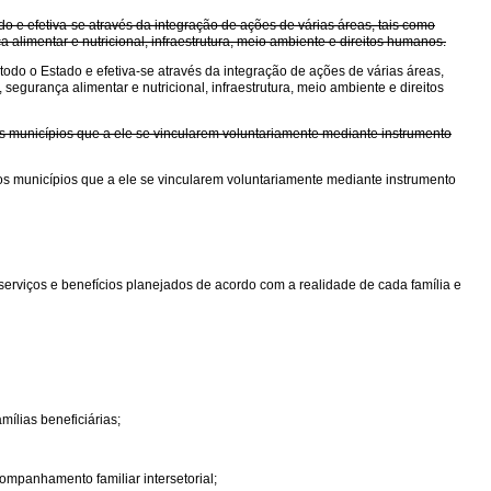
 e efetiva-se através da integração de ações de várias áreas, tais como
a alimentar e nutricional, infraestrutura, meio ambiente e direitos humanos.
do o Estado e efetiva-se através da integração de ações de várias áreas,
 segurança alimentar e nutricional, infraestrutura, meio ambiente e direitos
s municípios que a ele se vincularem voluntariamente mediante instrumento
s municípios que a ele se vincularem voluntariamente mediante instrumento
serviços e benefícios planejados de acordo com a realidade de cada família e
mílias beneficiárias;
ompanhamento familiar intersetorial;