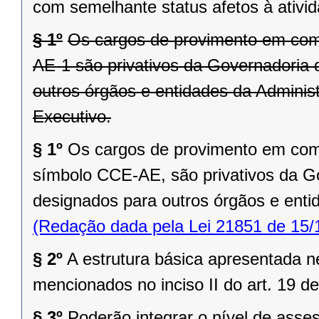
com semelhante status afetos à ativi
§ 1º
Os cargos de provimento em com
AE-1 são privativos da Governadoria
outros órgãos e entidades da Administ
Executivo.
§ 1º
Os cargos de provimento em com
símbolo CCE-AE, são privativos da G
designados para outros órgãos e enti
(Redação dada pela Lei 21851 de 15/
§ 2º
A estrutura básica apresentada n
mencionados no inciso II do art. 19 de
§ 3º
Poderão integrar o nível de ass