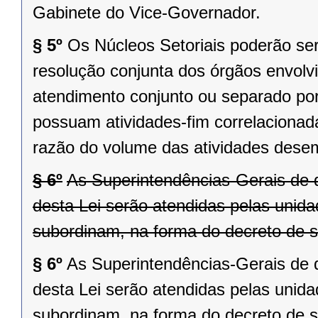
Gabinete do Vice-Governador.
§ 5º
Os Núcleos Setoriais poderão s
resolução conjunta dos órgãos envolv
atendimento conjunto ou separado por
possuam atividades-fim correlaciona
razão do volume das atividades des
§ 6º
As Superintendências-Gerais de que
desta Lei serão atendidas pelas unid
subordinam, na forma do decreto de s
§ 6º
As Superintendências-Gerais de que
desta Lei serão atendidas pelas unid
subordinam, na forma do decreto de s