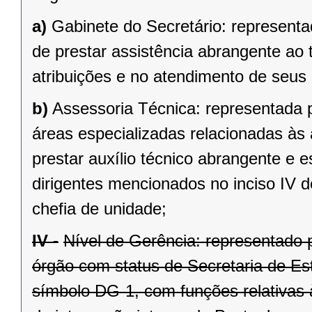
a)
Gabinete do Secretário: representa
de prestar assistência abrangente ao
atribuições e no atendimento de seus 
b)
Assessoria Técnica: representada 
áreas especializadas relacionadas às
prestar auxílio técnico abrangente e e
dirigentes mencionados no inciso IV d
chefia de unidade;
IV -
Nível de Gerência: representado p
órgão com status de Secretaria de E
símbolo DG-1, com funções relativas à