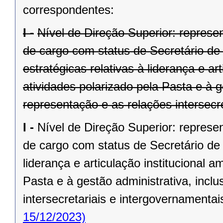
correspondentes:
I -
Nível de Direção Superior: represen
de cargo com status de Secretário de
estratégicas relativas à liderança e ar
atividades polarizado pela Pasta e à g
representação e as relações intersecr
I -
Nível de Direção Superior: represen
de cargo com status de Secretário de 
liderança e articulação institucional a
Pasta e à gestão administrativa, incl
intersecretariais e intergovernamentai
15/12/2023)