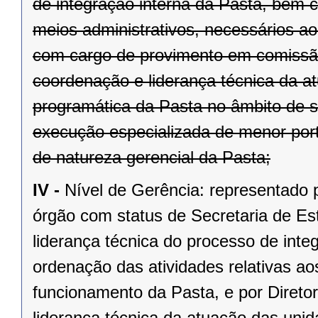
de integração interna da Pasta, bem 
meios administrativos, necessários ao
com cargo de provimento em comissã
coordenação e liderança técnica da 
programática da Pasta no âmbito de s
execução especializada de menor port
de natureza gerencial da Pasta;
IV -
Nível de Gerência: representado p
órgão com status de Secretaria de Est
liderança técnica do processo de int
ordenação das atividades relativas ao
funcionamento da Pasta, e por Direto
liderança técnica da atuação das uni