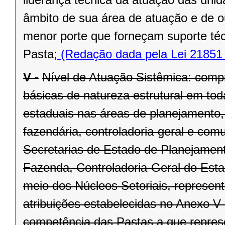
âmbito de sua área de atuação e de o
menor porte que forneçam suporte téc
Pasta;
(Redação dada pela Lei 21851 
V -
Nível de Atuação Sistêmica: compr
básicas de natureza estrutural em to
estaduais nas áreas de planejamento,
fazendária, controladoria-geral e co
Secretarias de Estado de Planejament
Fazenda, Controladoria-Geral do Est
meio dos Núcleos Setoriais, represen
atribuições estabelecidas no Anexo V 
competência das Pastas a que repre