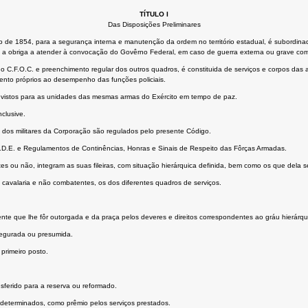
TÍTULO I
Das Disposições Preliminares
osto de 1854, para a segurança interna e manutenção da ordem no território estadual, é subordin
 que a obriga a atender à convocação do Govêrno Federal, em caso de guerra externa ou grave com
 no C.F.O.C. e preenchimento regular dos outros quadros, é constituida de serviços e corpos das 
nto próprios ao desempenho das funções policiais.
vistos para as unidades das mesmas armas do Exército em tempo de paz.
clusive.
s dos militares da Corporação são regulados pelo presente Código.
.D.E. e Regulamentos de Continências, Honras e Sinais de Respeito das Fôrças Armadas.
s ou não, integram as suas fileiras, com situação hierárquica definida, bem como os que dela 
 cavalaria e não combatentes, os dos diferentes quadros de serviços.
atente que lhe fôr outorgada e da praça pelos deveres e direitos correspondentes ao gráu hierárqu
segurada ou presumida.
primeiro posto.
ansferido para a reserva ou reformado.
s determinados, como prêmio pelos serviços prestados.