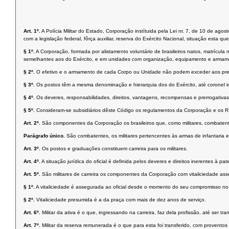
Art. 1º.
A Polícia Militar do Estado, Corporação instítuida pela Lei nr. 7, de 10 de ag
com a legislação federal, fôrça auxiliar, reserva do Exército Nacional, situação esta
§ 1º.
A Corporação, formada por alistamento voluntário de brasileiros natos, matrícula
semelhantes aos do Exército, e em unidades com organização, equipamento e armame
§ 2º.
O efetivo e o armamento de cada Corpo ou Unidade não podem exceder aos pre
§ 3º.
Os postos têm a mesma denominação e hierarquia dos do Exército, até coronel in
§ 4º.
Os deveres, responsabilidades, direitos, vantagens, recompensas e prerrogativa
§ 5º.
Consideram-se subsidiários dêste Código os regulamentos da Corporação e os R
Art. 2º.
São componentes da Corporação os brasileiros que, como militares, combatente
Parágrafo único.
São combatentes, os militares pertencentes às armas de infantaria e
Art. 3º.
Os postos e graduações constituem carreira para os militares.
Art. 4º.
A situação jurídica do oficial é definida pelos deveres e direitos inerentes à p
Art. 5º.
São militares de carreira os componentes da Corporação com vitaliciedade as
§ 1º.
A vitaliciedade é assegurada ao oficial desde o momento do seu compromisso no 
§ 2º.
Vitaliciedade presumida é a da praça com mais de dez anos de serviço.
Art. 6º.
Militar da ativa é o que, ingressando na carreira, faz dela profissão, até ser tr
Art. 7º.
Militar da reserva remunerada é o que para esta foi transferido, com provento