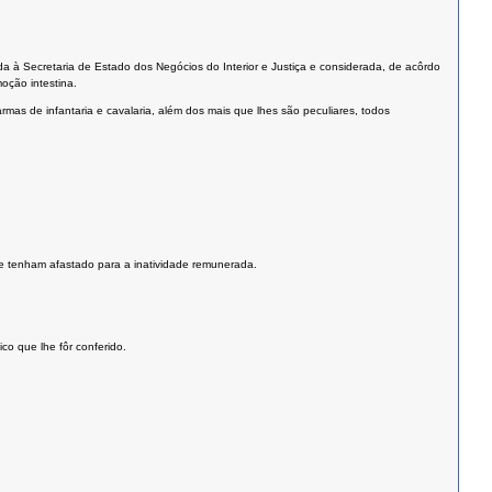
ada à Secretaria de Estado dos Negócios do Interior e Justiça e considerada, de acôrdo
oção intestina.
armas de infantaria e cavalaria, além dos mais que lhes são peculiares, todos
se tenham afastado para a inatividade remunerada.
ico que lhe fôr conferido.