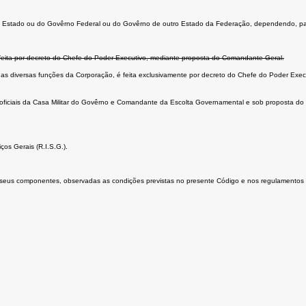
 Estado ou do Govêrno Federal ou do Govêrno de outro Estado da Federação, dependendo, para 
 é feita por decreto do Chefe do Poder Executivo, mediante proposta do Comandante Geral.
á, nas diversas funções da Corporação, é feita exclusivamente por decreto do Chefe do Poder Ex
 oficiais da Casa Militar do Govêrno e Comandante da Escolta Governamental e sob proposta do S
ços Gerais (R.I.S.G.).
s seus componentes, observadas as condições previstas no presente Código e nos regulamentos 