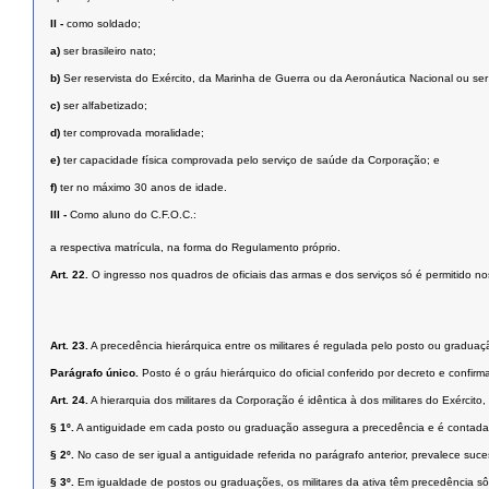
II -
como soldado;
a)
ser brasileiro nato;
b)
Ser reservista do Exército, da Marinha de Guerra ou da Aeronáutica Nacional ou se
c)
ser alfabetizado;
d)
ter comprovada moralidade;
e)
ter capacidade física comprovada pelo serviço de saúde da Corporação; e
f)
ter no máximo 30 anos de idade.
III -
Como aluno do C.F.O.C.:
a respectiva matrícula, na forma do Regulamento próprio.
Art. 22.
O ingresso nos quadros de oficiais das armas e dos serviços só é permitido nos
Art. 23.
A precedência hierárquica entre os militares é regulada pelo posto ou graduaç
Parágrafo único.
Posto é o gráu hierárquico do oficial conferido por decreto e confi
Art. 24.
A hierarquia dos militares da Corporação é idêntica à dos militares do Exército,
§ 1º.
A antiguidade em cada posto ou graduação assegura a precedência e é contada a
§ 2º.
No caso de ser igual a antiguidade referida no parágrafo anterior, prevalece suc
§ 3º.
Em igualdade de postos ou graduações, os militares da ativa têm precedência sô