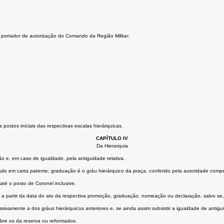
r portador de autorização do Comando da Região Militar;
 postos iniciais das respectivas escalas hierárquicas.
CAPÍTULO IV
Da Hierarquia
ão e, em caso de igualdade, pela antiguidade relativa.
rmado em carta patente; graduação é o gráu hierárquico da praça, conferido pela autoridade comp
 até o posto de Coronel inclusive.
 partir da data do ato da respectiva promoção, graduação, nomeação ou declaração, salvo se, 
essivamente a dos gráus hierárquicos anteriores e, se ainda assim subsistir a igualdade de antig
bre os da reserva ou reformados.