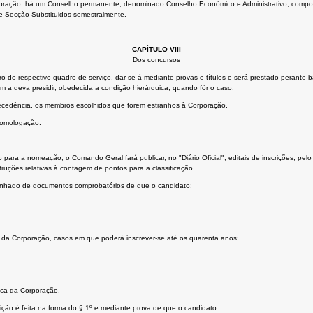
orporação, há um Conselho permanente, denominado Conselho Econômico e Administrativo, compo
 Secção Substituidos semestralmente.
CAPÍTULO VIII
Dos concursos
ntro do respectivo quadro de serviço, dar-se-á mediante provas e títulos e será prestado peran
uem a deva presidir, obedecida a condição hierárquica, quando fôr o caso.
cedência, os membros escolhidos que forem estranhos à Corporação.
 homologação.
ara a nomeação, o Comando Geral fará publicar, no "Diário Oficial", editais de inscrições, pelo
ruções relativas à contagem de pontos para a classificação.
anhado de documentos comprobatórios de que o candidato:
raça da Corporação, casos em que poderá inscrever-se até os quarenta anos;
ica da Corporação.
crição é feita na forma do § 1º e mediante prova de que o candidato: