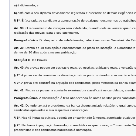
a)
é diplomado; e
b)
está com o seu diploma devidamente registrado e preenche as demais exigências leg
§ 3º.
É facultada ao candidato a apresentação de quaisquer documentos ou trabalhos 
Art. 38.
O requerimento de inscrição será indeferido, quando dele se verificar que o 
realização das provas, para o seu suprimento.
Parágrafo único.
Do despacho de indeferimento, caberá recurso ao Secretário de Estad
Art. 39.
Dentro de 10 dias após o encerramento do prazo da inscrição, o Comandante Gera
dentro de 30 dias após a mesma publicação.
SECÇÃO II
Das Provas
Art. 40.
As provas podem ser escritas e orais, ou escritas, práticas e orais, e versar
§ 1º.
A prova escrita consistirá na dissertação sôbre ponto sorteado no momento e ter
§ 2º.
A prova oral consitirá na arguição dos candidatos, pelos membros da banca exa
Art. 41.
Findas as provas, a comissão examinadora classificará os candidatos, atende
Parágrafo único.
A classificação é feita obedecendo às notas obtidas pelos candidat
Art. 42.
De tudo lavrará o presidente da banca circunstanciado relatório, o qual, ap
candidatos aprovados e sua respectiva classificação.
§ 1º.
Nas 48 horas seguintes, poderá ser encaminhado à mesma autoridade qualquer pe
§ 2º.
Nenhuma impugnação havendo, ou resolvidas as que houver, o Comandante Geral 
preenchidas e dos candidatos habilitados à nomeação.