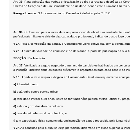
Art. 35.
Para aplicação das verbas e fiscalização de tôda a receita e despêsa da C
Chefes de Secções e de um Comandante de unidade, sendo este e um dos Chefes de
Parágrafo único.
O funcionamento do Conselho é definido pelo R.I.S.G.
Art. 36.
O Concurso para a investidura no posto inicial de oficial não combatente, de
profissionais militares e civis de alta capacidade profissional, indicando desde logo q
§ 1º.
Para a composição da banca, o Comandante Geral convidará, com a devida ante
§ 2º.
O prazo da validade do concurso é de dois anos, a partir da publicação da sua
SECÇÃO I
Da Inscrição
Art. 37.
Verificada a vaga e esgotado o número de candidatos habilitados em concurso p
à inscrição, discriminando os pontos préviamente organizados para cada caso e as inst
§ 1º.
O pedido de inscrição é dirigido ao Comandante Geral, em requerimento acomp
a)
é brasileiro nato:
b)
está quite com o serviço militar;
c)
tem idade inferior a 30 anos; salvo se for funcionário público efetivo, oficial ou p
d)
está no gozo dos direitos políticos;
e)
tem idoneidade moral reconhecida; e
f)
tem capacidade física comprovada em inspeção de saúde procedida pela junta méd
§ 2º.
Ao concurso para o qual se exija profissional diplomado em curso superior, a ins