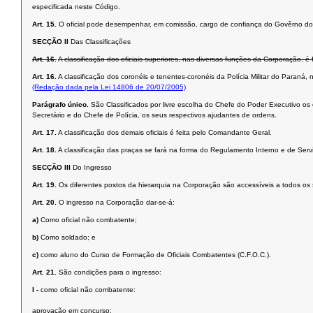
especificada neste Código.
Art. 15.
O oficial pode desempenhar, em comissão, cargo de confiança do Govêrno do
SECÇÃO II
Das Classificações
Art. 16.
A classificação dos oficiais superiores, nas diversas funções da Corporação,
Art. 16.
A classificação dos coronéis e tenentes-coronéis da Polícia Militar do Paran
(Redação dada pela Lei 14806 de 20/07/2005)
Parágrafo único.
São Classificados por livre escolha do Chefe do Poder Executivo os
Secretário e do Chefe de Polícia, os seus respectivos ajudantes de ordens.
Art. 17.
A classificação dos demais oficiais é feita pelo Comandante Geral.
Art. 18.
A classificação das praças se fará na forma do Regulamento Interno e de Servi
SECÇÃO III
Do Ingresso
Art. 19.
Os diferentes postos da hierarquia na Corporação são accessíveis a todos o
Art. 20.
O ingresso na Corporação dar-se-á:
a)
Como oficial não combatente;
b)
Como soldado; e
c)
como aluno do Curso de Formação de Oficiais Combatentes (C.F.O.C.).
Art. 21.
São condições para o ingresso:
I -
como oficial não combatente:
aprovação em concurso;