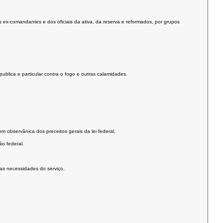
 ex-comandantes e dos oficiais da ativa, da reserva e reformados, por grupos
blica e particular contra o fogo e outras calamidades.
om observânica dos preceitos gerais da lei federal.
ão federal.
as necessidades do serviço.