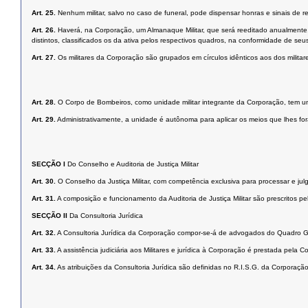
Art. 25.
Nenhum militar, salvo no caso de funeral, pode dispensar honras e sinais de r
Art. 26.
Haverá, na Corporação, um Almanaque Militar, que será reeditado anualmente, 
distintos, classificados os da ativa pelos respectivos quadros, na conformidade de seu
Art. 27.
Os militares da Corporação são grupados em círculos idênticos aos dos militare
Art. 28.
O Corpo de Bombeiros, como unidade militar integrante da Corporação, tem uma
Art. 29.
Administrativamente, a unidade é autônoma para aplicar os meios que lhes fo
SECÇÃO I
Do Conselho e Auditoria de Justiça Militar
Art. 30.
O Conselho da Justiça Militar, com competência exclusiva para processar e julga
Art. 31.
A composição e funcionamento da Auditoria de Justiça Militar são prescritos pe
SECÇÃO II
Da Consultoria Jurídica
Art. 32.
A Consultoria Jurídica da Corporação compor-se-á de advogados do Quadro G
Art. 33.
A assistência judiciária aos Militares e jurídica à Corporação é prestada pela Co
Art. 34.
As atribuições da Consultoria Jurídica são definidas no R.I.S.G. da Corporação