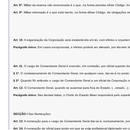
Art. 8º.
Militar da reserva não remunerada é o que, na forma prevista nêste Código, foi
Art. 9º.
Militar reformado é o que está isento, na forma dêste Código, de obrigações mil
Art. 10.
A organização da Corporação será estabelecida em lei, com efetivo e orçamen
Parágrafo único.
Em casos excepcionais, o efetivo poderá ser alterado, por decreto 
Art. 11.
O cargo de Comandante Geral é exercido, em comissão, por oficial superior do
§ 1º.
O comissionamento do Comandante Geral, em qualquer caso, dar-se-á no posto 
§ 2º.
Quando fôr atribuido o cargo de Comandante Geral a um oficial da Corporação ou
Art. 12.
O Comandante Geral, quando se ausentar para fora do Estado, (...vetado...), 
Parágrafo único.
Nas demais faltas, o Chefe do Estado Maior responderá pelo expedi
SECÇÃO I
Das Nomeações
Art. 13.
A nomeação para o cargo de Comandante Geral dar-se-á, exclusivamente, por
Art. 14.
A nomeação de oficial para posto em que se exija profissional diplomado em 