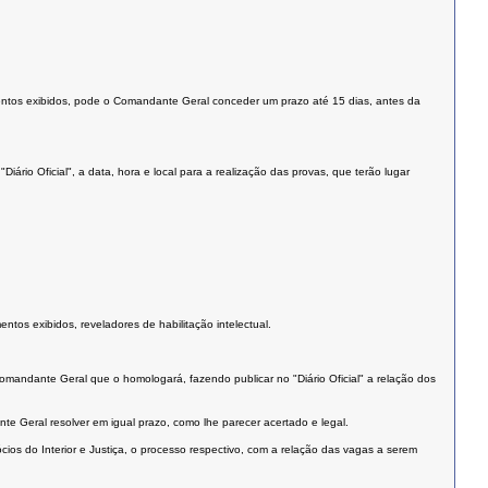
cumentos exibidos, pode o Comandante Geral conceder um prazo até 15 dias, antes da
ário Oficial", a data, hora e local para a realização das provas, que terão lugar
os exibidos, reveladores de habilitação intelectual.
omandante Geral que o homologará, fazendo publicar no "Diário Oficial" a relação dos
 Geral resolver em igual prazo, como lhe parecer acertado e legal.
 do Interior e Justiça, o processo respectivo, com a relação das vagas a serem