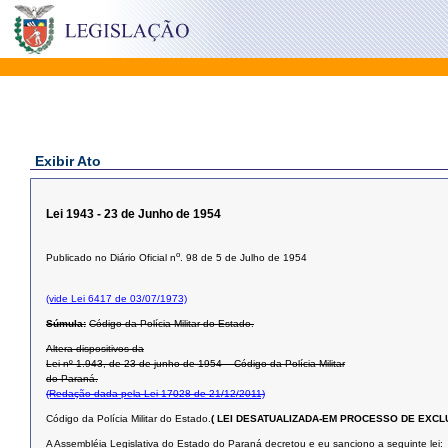
Exibir Ato
Lei 1943 - 23 de Junho de 1954
o
Publicado no Diário Oficial n
. 98 de 5 de Julho de 1954
(vide Lei 6417 de 03/07/1973)
Súmula:
Código da Polícia Militar do Estado.
Altera dispositivos da
Lei nº 1.943, de 23 de junho de 1954 – Código da Polícia Militar
do Paraná.
(Redação dada pela Lei 17028 de 21/12/2011)
Código da Polícia Militar do Estado.
( LEI DESATUALIZADA-EM PROCESSO DE EXCL
A Assembléia Legislativa do Estado do Paraná decretou e eu sanciono a seguinte lei: