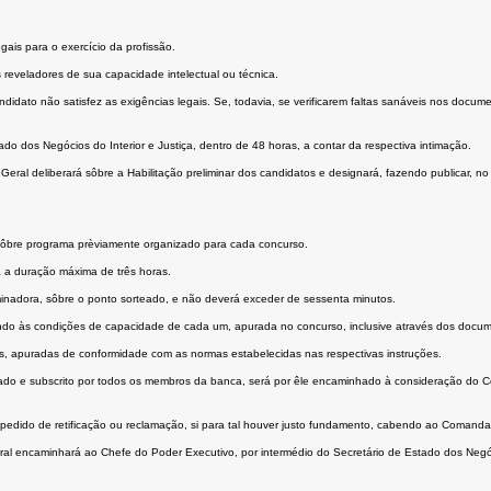
ais para o exercício da profissão.
reveladores de sua capacidade intelectual ou técnica.
candidato não satisfez as exigências legais. Se, todavia, se verificarem faltas sanáveis nos do
o dos Negócios do Interior e Justiça, dentro de 48 horas, a contar da respectiva intimação.
l deliberará sôbre a Habilitação preliminar dos candidatos e designará, fazendo publicar, no "Di
ão sôbre programa prèviamente organizado para cada concurso.
á a duração máxima de três horas.
minadora, sôbre o ponto sorteado, e não deverá exceder de sessenta minutos.
ndo às condições de capacidade de cada um, apurada no concurso, inclusive através dos document
os, apuradas de conformidade com as normas estabelecidas nas respectivas instruções.
rovado e subscrito por todos os membros da banca, será por êle encaminhado à consideração do C
dido de retificação ou reclamação, si para tal houver justo fundamento, cabendo ao Comandante
encaminhará ao Chefe do Poder Executivo, por intermédio do Secretário de Estado dos Negócios