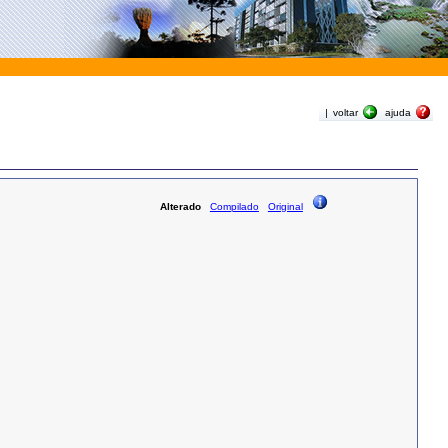
|
voltar
ajuda
Alterado
Compilado
Original