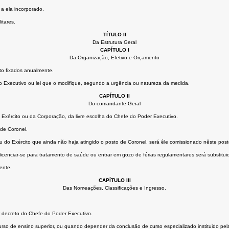
 a ela incorporado.
itares.
TÍTULO II
Da Estrutura Geral
CAPÍTULO I
Da Organização, Efetivo e Orçamento
to fixados anualmente.
do Executivo ou lei que o modifique, segundo a urgência ou natureza da medida.
CAPÍTULO II
Do comandante Geral
 Exército ou da Corporação, da livre escolha do Chefe do Poder Executivo.
de Coronel.
 do Exército que ainda não haja atingido o posto de Coronel, será êle comissionado nêste pos
licenciar-se para tratamento de saúde ou entrar em gozo de férias regulamentares será substitu
ente.
CAPÍTULO III
Das Nomeações, Classificações e Ingresso.
 decreto do Chefe do Poder Executivo.
curso de ensino superior, ou quando depender da conclusão de curso especializado instituido p