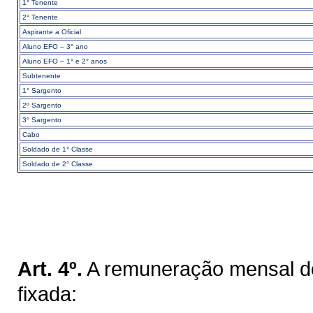
1° Tenente
2° Tenente
Aspirante a Oficial
Aluno EFO – 3° ano
Aluno EFO – 1° e 2° anos
Subtenente
1° Sargento
2º Sargento
3° Sargento
Cabo
Soldado de 1° Classe
Soldado de 2° Classe
Art. 4º.
A remuneração mensal do
fixada: