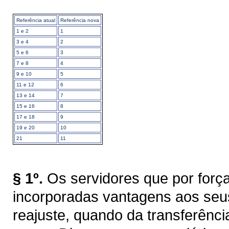
Referência atual
Referência nova
1 e 2
1
3 e 4
2
5 e 6
3
7 e 8
4
9 e 10
5
11 e 12
6
13 e 14
7
15 e 16
8
17 e 18
9
19 e 20
10
21
11
§ 1º.
Os servidores que por força
incorporadas vantagens aos seu
reajuste, quando da transferênci