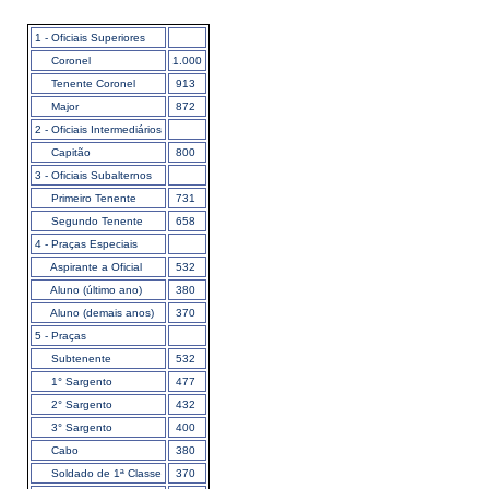
1 - Oficiais Superiores
Coronel
1.000
Tenente Coronel
913
Major
872
2 - Oficiais Intermediários
Capitão
800
3 - Oficiais Subalternos
Primeiro Tenente
731
Segundo Tenente
658
4 - Praças Especiais
Aspirante a Oficial
532
Aluno (último ano)
380
Aluno (demais anos)
370
5 - Praças
Subtenente
532
1° Sargento
477
2° Sargento
432
3° Sargento
400
Cabo
380
Soldado de 1ª Classe
370