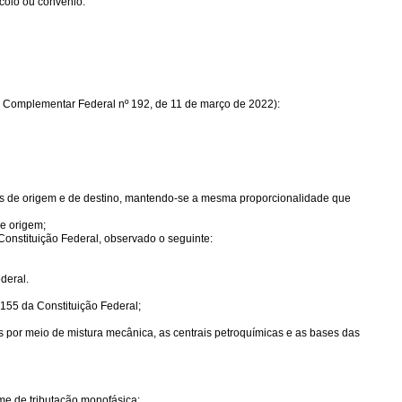
ocolo ou convênio.
ei Complementar Federal nº 192, de 11 de março de 2022):
tados de origem e de destino, mantendo-se a mesma proporcionalidade que
de origem;
 Constituição Federal, observado o seguinte:
deral.
 155 da Constituição Federal;
s por meio de mistura mecânica, as centrais petroquímicas e as bases das
me de tributação monofásica: