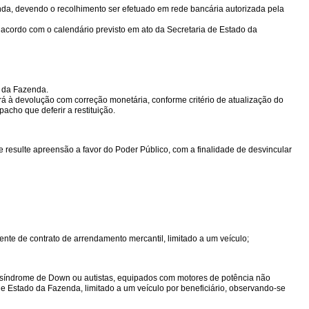
enda, devendo o recolhimento ser efetuado em rede bancária autorizada pela
e acordo com o calendário previsto em ato da Secretaria de Estado da
o da Fazenda.
rá à devolução com correção monetária, conforme critério de atualização do
acho que deferir a restituição.
ue resulte apreensão a favor do Poder Público, com a finalidade de desvincular
rrente de contrato de arrendamento mercantil, limitado a um veículo;
da, síndrome de Down ou autistas, equipados com motores de potência não
e Estado da Fazenda, limitado a um veículo por beneficiário, observando-se