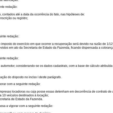
de fabricação.
inte redação:
 contados até a data da ocorrência do fato, nas hipóteses de:
nscrição ou registro;
uinte redação:
, o imposto do exercício em que ocorrer a recuperação será devido na razão de 1/1
vistos em ato da Secretaria de Estado da Fazenda, ficando dispensada a cobrança 
uinte redação:
utomotor, considerando-se os dados cadastrais, com a base de cálculo atribuída n
cação do disposto no inciso I deste parágrafo.
igorar com a seguinte redação:
 empresas locadoras ou cuja posse essas detenham em decorrência de contrato de
a 10 veículos destinados à locação;
cretaria de Estado da Fazenda.
assa a vigorar com a seguinte redação: