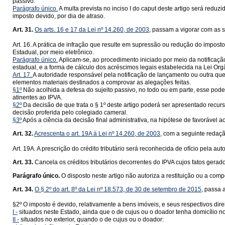
passivo.
Parágrafo único.
A multa prevista no inciso I do caput deste artigo será reduz
imposto devido, por dia de atraso.
Art. 31.
Os arts. 16 e 17 da Lei nº 14.260, de 2003
, passam a vigorar com as 
Art. 16. A prática de infração que resulte em supressão ou redução do imposto
Estadual, por meio eletrônico.
Parágrafo único.
Aplicam-se, ao procedimento iniciado por meio da notificação 
estadual, e a forma de cálculo dos acréscimos legais estabelecida na Lei Orgâ
Art. 17.
A autoridade responsável pela notificação de lançamento ou outra que
elementos materiais destinados a comprovar as alegações feitas.
§1º
Não acolhida a defesa do sujeito passivo, no todo ou em parte, esse pode
atinentes ao IPVA.
§2º
Da decisão de que trata o § 1º deste artigo poderá ser apresentado recurs
decisão proferida pelo colegiado cameral.
§3º
Após a ciência da decisão final administrativa, na hipótese de favorável 
Art. 32.
Acrescenta o art. 19A à Lei nº 14.260, de 2003
, com a seguinte redaçã
Art. 19A. A prescrição do crédito tributário será reconhecida de ofício pela au
Art. 33.
Cancela os créditos tributários decorrentes do IPVA cujos fatos ger
Parágrafo único.
O disposto neste artigo não autoriza a restituição ou a co
Art. 34.
O § 2º do art. 8º da Lei nº 18.573, de 30 de setembro de 2015
, passa 
§2º O imposto é devido, relativamente a bens imóveis, e seus respectivos direi
I -
situados neste Estado, ainda que o de cujus ou o doador tenha domicílio no 
II -
situados no exterior, quando o de cujus ou o doador: