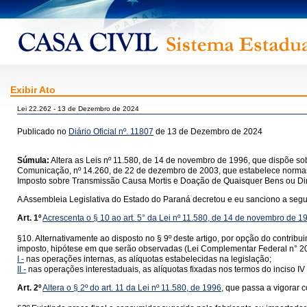
Exibir Ato
Lei 22.262 - 13 de Dezembro de 2024
Publicado no
Diário Oficial nº. 11807
de 13 de Dezembro de 2024
Súmula:
Altera as Leis nº 11.580, de 14 de novembro de 1996, que dispõe so
Comunicação, nº 14.260, de 22 de dezembro de 2003, que estabelece normas s
Imposto sobre Transmissão Causa Mortis e Doação de Quaisquer Bens ou Direi
A Assembleia Legislativa do Estado do Paraná decretou e eu sanciono a segui
Art. 1º
Acrescenta o § 10 ao art. 5° da Lei nº 11.580, de 14 de novembro de 1
§10. Alternativamente ao disposto no § 9º deste artigo, por opção do contrib
imposto, hipótese em que serão observadas (Lei Complementar Federal n° 20
I -
nas operações internas, as alíquotas estabelecidas na legislação;
II -
nas operações interestaduais, as alíquotas fixadas nos termos do inciso IV 
Art. 2º
Altera o § 2º do art. 11 da Lei nº 11.580, de 1996
, que passa a vigorar 