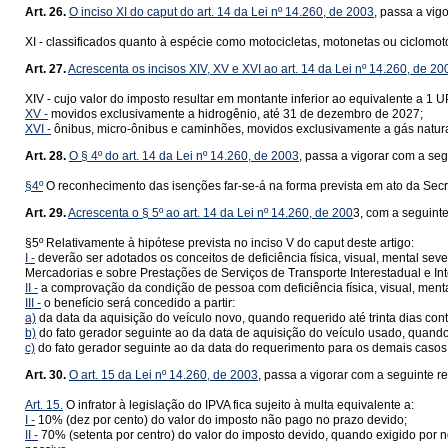
Art. 26.
O inciso XI do caput do art. 14 da Lei nº 14.260, de 2003
, passa a vig
XI - classificados quanto à espécie como motocicletas, motonetas ou ciclomot
Art. 27.
Acrescenta os incisos XIV, XV e XVI ao art. 14 da Lei nº 14.260, de 20
XIV - cujo valor do imposto resultar em montante inferior ao equivalente a 
XV -
movidos exclusivamente a hidrogênio, até 31 de dezembro de 2027;
XVI -
ônibus, micro-ônibus e caminhões, movidos exclusivamente a gás natura
Art. 28.
O § 4º do art. 14 da Lei nº 14.260, de 2003
, passa a vigorar com a se
§4º
O reconhecimento das isenções far-se-á na forma prevista em ato da Sec
Art. 29.
Acrescenta o § 5º ao art. 14 da Lei nº 14.260, de 200
3, com a seguint
§5º Relativamente à hipótese prevista no inciso V do caput deste artigo:
I -
deverão ser adotados os conceitos de deficiência física, visual, mental se
Mercadorias e sobre Prestações de Serviços de Transporte Interestadual e I
II -
a comprovação da condição de pessoa com deficiência física, visual, ment
III -
o benefício será concedido a partir:
a)
da data da aquisição do veículo novo, quando requerido até trinta dias con
b)
do fato gerador seguinte ao da data de aquisição do veículo usado, quando r
c)
do fato gerador seguinte ao da data do requerimento para os demais casos
Art. 30.
O art. 15 da Lei nº 14.260, de 2003
, passa a vigorar com a seguinte 
Art. 15.
O infrator à legislação do IPVA fica sujeito à multa equivalente a:
I -
10% (dez por cento) do valor do imposto não pago no prazo devido;
II -
70% (setenta por centro) do valor do imposto devido, quando exigido por no