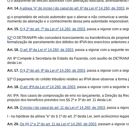
c) o adquirente de veículo automotor com alienação fiduciária, arrendamento
Art. 14.
A alínea “g” do inciso I do caput do art. 6º da Lei nº 14.260, de 2003
, 
g) o proprietário de veículo automotor que o alienar e não comunicar a venda
momento da alienação e o conhecimento dessa pela autoridade responsável;
Art. 15.
O § 2º do art. 7º da Lei nº 14.260, de 2003
, passa a vigorar com a seg
§2º
O DETRAN/PR não concederá licenciamento ou transferência de propriedade
formalização de parcelamento dos débitos do IPVA dos exercícios anteriores a
Art. 16.
O art. 8º da Lei nº 14.260, de 2003
, passa a vigorar com a seguinte r
Art. 8º Compete à Secretaria de Estado da Fazenda, com auxílio do DETRAN/PR
desta Lei.
Art. 17.
O § 2º do art. 9º da Lei nº 14.260, de 2003
, passa a vigorar com a seg
§2º O pagamento do crédito tributário relativo ao IPVA deve observar a forma
Art. 18.
O art. 9ºA da Lei nº 14.260, de 2003
, passa a vigorar com a seguinte 
Art. 9ºA. Nos casos de comprovação de erro no lançamento, a Direção da Re
prejuízo dos benefícios previstos nos §§ 2º e 3º do art. 11 desta Lei.
Art. 19.
O inciso I do caput do art. 11 da Lei nº 14.260, de 2003
, passa a vigo
I - na hipótese da alínea "e" do § 1º do art. 2º desta Lei, sem acréscimos leg
Art. 20.
Os §§ 1º e 2º do art. 11 da Lei nº 14.260, de 2003
, passam a vigorar 