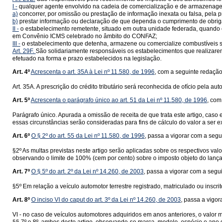
I -
qualquer agente envolvido na cadeia de comercialização e de armazenage
a)
concorrer, por omissão ou prestação de informação inexata ou falsa, pela 
b)
prestar informação ou declaração de que dependa o cumprimento de obrigaçã
II -
o estabelecimento remetente, situado em outra unidade federada, quando o
em Convênio ICMS celebrado no âmbito do CONFAZ;
III -
o estabelecimento que detenha, armazene ou comercialize combustíveis se
Art. 29F.
São solidariamente responsáveis os estabelecimentos que realizare
efetuado na forma e prazo estabelecidos na legislação.
Art. 4º
Acrescenta o art. 35A à Lei nº 11.580, de 1996
, com a seguinte redação
Art. 35A. A prescrição do crédito tributário será reconhecida de ofício pela au
Art. 5º
Acrescenta o parágrafo único ao art. 51 da Lei nº 11.580, de 1996
, com
Parágrafo único. Apurada a omissão de receita de que trata este artigo, caso 
essas circunstâncias serão consideradas para fins de cálculo do valor a ser e
Art. 6º
O § 2º do art. 55 da Lei nº 11.580, de 1996
, passa a vigorar com a segu
§2º As multas previstas neste artigo serão aplicadas sobre os respectivos valo
observando o limite de 100% (cem por cento) sobre o imposto objeto do lança
Art. 7º
O § 5º do art. 2º da Lei nº 14.260, de 2003
, passa a vigorar com a segu
§5º Em relação a veículo automotor terrestre registrado, matriculado ou inscri
Art. 8º
O inciso VI do caput do art. 3º da Lei nº 14.260, de 2003
, passa a vigo
VI - no caso de veículos automotores adquiridos em anos anteriores, o valor