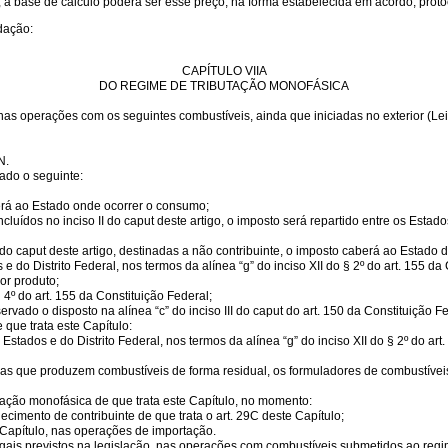
r, a base de cálculo poderá ser esse preço, na forma estabelecida em acordo, prot
edação:
CAPÍTULO VIIA
DO REGIME DE TRIBUTAÇÃO MONOFÁSICA
 nas operações com os seguintes combustíveis, ainda que iniciadas no exterior (L
N.
ado o seguinte:
erá ao Estado onde ocorrer o consumo;
ncluídos no inciso II do caput deste artigo, o imposto será repartido entre os Es
do caput deste artigo, destinadas a não contribuinte, o imposto caberá ao Estado 
do Distrito Federal, nos termos da alínea “g” do inciso XII do § 2º do art. 155 da
or produto;
4º do art. 155 da Constituição Federal;
vado o disposto na alínea “c” do inciso III do caput do art. 150 da Constituição Fe
que trata este Capítulo:
ados e do Distrito Federal, nos termos da alínea “g” do inciso XII do § 2º do art.
soas que produzem combustíveis de forma residual, os formuladores de combustívei
tação monofásica de que trata este Capítulo, no momento:
ecimento de contribuinte de que trata o art. 29C deste Capítulo;
Capítulo, nas operações de importação.
ais previstos na legislação, nas operações com combustíveis submetidos ao regi