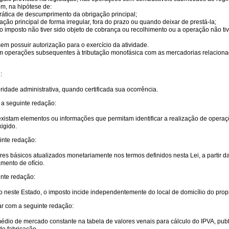
m, na hipótese de:
prática de descumprimento da obrigação principal;
o principal de forma irregular, fora do prazo ou quando deixar de prestá-la;
 imposto não tiver sido objeto de cobrança ou recolhimento ou a operação não tiv
m possuir autorização para o exercício da atividade.
m operações subsequentes à tributação monofásica com as mercadorias relacionad
:
toridade administrativa, quando certificada sua ocorrência.
 a seguinte redação:
existam elementos ou informações que permitam identificar a realização de operações
xigido.
inte redação:
res básicos atualizados monetariamente nos termos definidos nesta Lei, a partir da
mento de ofício.
inte redação:
to neste Estado, o imposto incide independentemente do local de domicílio do propr
rar com a seguinte redação:
 médio de mercado constante na tabela de valores venais para cálculo do IPVA, pub