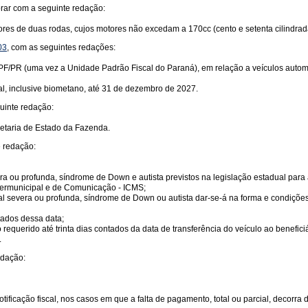
orar com a seguinte redação:
ores de duas rodas, cujos motores não excedam a 170cc (cento e setenta cilindrad
03
, com as seguintes redações:
1 UPF/PR (uma vez a Unidade Padrão Fiscal do Paraná), em relação a veículos auto
l, inclusive biometano, até 31 de dezembro de 2027.
guinte redação:
retaria de Estado da Fazenda.
e redação:
vera ou profunda, síndrome de Down e autista previstos na legislação estadual par
ntermunicipal e de Comunicação - ICMS;
al severa ou profunda, síndrome de Down ou autista dar-se-á na forma e condiçõe
tados dessa data;
equerido até trinta dias contados da data de transferência do veículo ao beneficiá
.
redação:
tificação fiscal, nos casos em que a falta de pagamento, total ou parcial, decorr