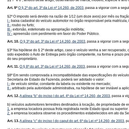
§§ 7º e 8º, ambos deste artigo, observando-se marca, modelo, espécie e ano 
Art. 9º
O § 2º do art. 3º da Lei nº 14.260, de 2003
, passa a vigorar com a segu
§2º O imposto será devido na razão de 1/12 (um doze avos) por mês ou fração,
I -
baixa cadastral do veículo automotor no órgão responsável pela matrícula, i
II -
roubo ou furto;
III -
extorsão, estelionato ou apropriação indébita;
IV -
apreensão com perdimento em favor do Poder Público.
Art. 10.
O § 3º do art. 3º da Lei nº 14.260, de 2003
, passa a vigorar com a seg
§3º Na hipótese do § 2º deste artigo, caso o veículo venha a ser recuperado
sido expedido o Auto de Entrega pelo órgão competente, na forma e prazo pre
do seu proprietário.
Art. 11.
O § 8º do art. 3º da Lei nº 14.260, de 2003
, passa a vigorar com a seg
§8º Em sendo comprovada a incompatibilidade das especificações do veículo a
Secretaria de Estado da Fazenda, poderá ser adotado o valor:
I -
de veículo similar, constante da tabela ou existente no mercado;
II -
arbitrado pela autoridade administrativa, na hipótese de ser inviável a apli
Art. 12.
A alínea “b” do inciso I do art. 4º da Lei nº 14.260, de 2003
, passa a v
b) veículos automotores terrestres destinados à locação, de propriedade de
1.
a empresa locadora possua frota registrada neste Estado igual ou superior 
2.
a empresa locadora observe os procedimentos estabelecidos em ato da Se
Art. 13.
A alínea “c” do inciso I do caput do art. 6º da Lei nº 14.260, de 2003
, p