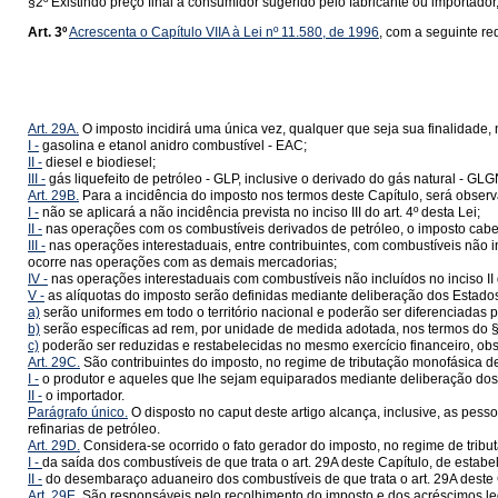
§2º Existindo preço final a consumidor sugerido pelo fabricante ou importado
Art. 3º
Acrescenta o Capítulo VIIA à Lei nº 11.580, de 1996
, com a seguinte r
Art. 29A.
O imposto incidirá uma única vez, qualquer que seja sua finalidade,
I -
gasolina e etanol anidro combustível - EAC;
II -
diesel e biodiesel;
III -
gás liquefeito de petróleo - GLP, inclusive o derivado do gás natural - GLG
Art. 29B.
Para a incidência do imposto nos termos deste Capítulo, será observ
I -
não se aplicará a não incidência prevista no inciso III do art. 4º desta Lei;
II -
nas operações com os combustíveis derivados de petróleo, o imposto cab
III -
nas operações interestaduais, entre contribuintes, com combustíveis não i
ocorre nas operações com as demais mercadorias;
IV -
nas operações interestaduais com combustíveis não incluídos no inciso II 
V -
as alíquotas do imposto serão definidas mediante deliberação dos Estados e 
a)
serão uniformes em todo o território nacional e poderão ser diferenciadas p
b)
serão específicas ad rem, por unidade de medida adotada, nos termos do § 
c)
poderão ser reduzidas e restabelecidas no mesmo exercício financeiro, obser
Art. 29C.
São contribuintes do imposto, no regime de tributação monofásica de 
I -
o produtor e aqueles que lhe sejam equiparados mediante deliberação dos Est
II -
o importador.
Parágrafo único.
O disposto no caput deste artigo alcança, inclusive, as pes
refinarias de petróleo.
Art. 29D.
Considera-se ocorrido o fato gerador do imposto, no regime de tribu
I -
da saída dos combustíveis de que trata o art. 29A deste Capítulo, de estabel
II -
do desembaraço aduaneiro dos combustíveis de que trata o art. 29A deste 
Art. 29E.
São responsáveis pelo recolhimento do imposto e dos acréscimos leg