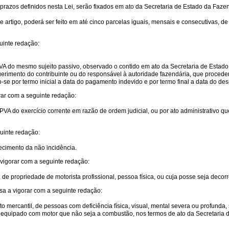
prazos definidos nesta Lei, serão fixados em ato da Secretaria de Estado da Faz
e artigo, poderá ser feito em até cinco parcelas iguais, mensais e consecutivas, d
uinte redação:
VA do mesmo sujeito passivo, observado o contido em ato da Secretaria de Estad
uerimento do contribuinte ou do responsável à autoridade fazendária, que procede
e por termo inicial a data do pagamento indevido e por termo final a data do desp
orar com a seguinte redação:
PVA do exercício corrente em razão de ordem judicial, ou por ato administrativo q
guinte redação:
ecimento da não incidência.
 vigorar com a seguinte redação:
i), de propriedade de motorista profissional, pessoa física, ou cuja posse seja deco
ssa a vigorar com a seguinte redação:
to mercantil, de pessoas com deficiência física, visual, mental severa ou profun
o equipado com motor que não seja a combustão, nos termos de ato da Secretaria d