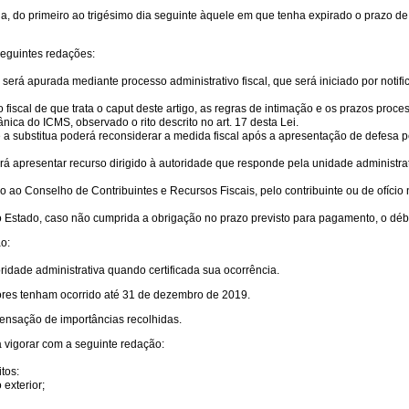
ida, do primeiro ao trigésimo dia seguinte àquele em que tenha expirado o prazo de 
seguintes redações:
 será apurada mediante processo administrativo fiscal, que será iniciado por notifi
fiscal de que trata o caput deste artigo, as regras de intimação e os prazos proces
nica do ICMS, observado o rito descrito no art. 17 desta Lei.
 a substitua poderá reconsiderar a medida fiscal após a apresentação de defesa p
rá apresentar recurso dirigido à autoridade que responde pela unidade administra
o ao Conselho de Contribuintes e Recursos Fiscais, pelo contribuinte ou de ofíci
ao Estado, caso não cumprida a obrigação no prazo previsto para pagamento, o débit
o:
toridade administrativa quando certificada sua ocorrência.
adores tenham ocorrido até 31 de dezembro de 2019.
mpensação de importâncias recolhidas.
a vigorar com a seguinte redação:
tos:
exterior;