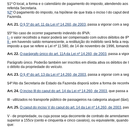
§1º O local, a forma e o calendário de pagamento do imposto, atendendo aos 
referida Secretaria.
§2º
O pagamento do imposto, na hipótese de que trata o inciso I do caput dest
Fazenda.
Art. 21.
O § 5º do art. 11 da Lei nº 14.260, de 2003
, passa a vigorar com a seg
§5º No caso de ocorrer pagamento indevido do IPVA:
I -
o valor recolhido a maior poderá ser compensado com outros débitos de IP
II -
em havendo saldo remanescente, a restituição do indébito será feita a req
imposto a que se refere a Lei nº 11.580, de 14 de novembro de 1996, tomando-s
Art. 22.
O parágrafo único do art. 11A da Lei nº 14.260, de 2003
, passa a vig
Parágrafo único. Poderão também ser inscritos em dívida ativa os débitos de I
o débito da propriedade do veículo.
Art. 23.
O § 4º do art. 13 da Lei nº 14.260, de 2003
, passa a vigorar com a se
§4º Ato da Secretaria de Estado da Fazenda disporá sobre a forma de reconh
Art. 24.
O inciso III do caput do art. 14 da Lei nº 14.260, de 2003
, que passa a
III - utilizados no transporte público de passageiros na categoria aluguel (táx
Art. 25.
O caput do inciso V do caput do art. 14 da Lei nº 14.260, de 2003
, pa
V - de propriedade, ou cuja posse seja decorrente de contrato de arrendamen
superior a 155cv (cento e cinquenta e cinco cavalos), ou equivalente, quand
que: