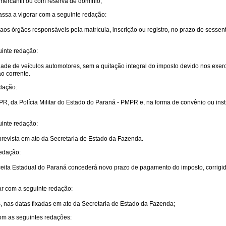
 mercantil ou com reserva de domínio;
passa a vigorar com a seguinte redação:
 aos órgãos responsáveis pela matrícula, inscrição ou registro, no prazo de sessen
uinte redação:
 de veículos automotores, sem a quitação integral do imposto devido nos exercíci
o corrente.
edação:
, da Polícia Militar do Estado do Paraná - PMPR e, na forma de convênio ou instru
uinte redação:
 prevista em ato da Secretaria de Estado da Fazenda.
redação:
ceita Estadual do Paraná concederá novo prazo de pagamento do imposto, corrig
rar com a seguinte redação:
ais, nas datas fixadas em ato da Secretaria de Estado da Fazenda;
com as seguintes redações: