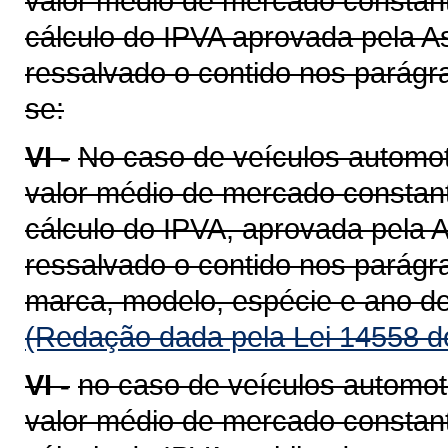
valor médio de mercado constant
cálculo do IPVA aprovada pela A
ressalvado o contido nos parágra
se:
VI -
No caso de veículos automot
valor médio de mercado constant
cálculo do IPVA, aprovada pela A
ressalvado o contido nos parágra
marca, modelo, espécie e ano de
(Redação dada pela Lei 14558 d
VI -
no caso de veículos automot
valor médio de mercado constant