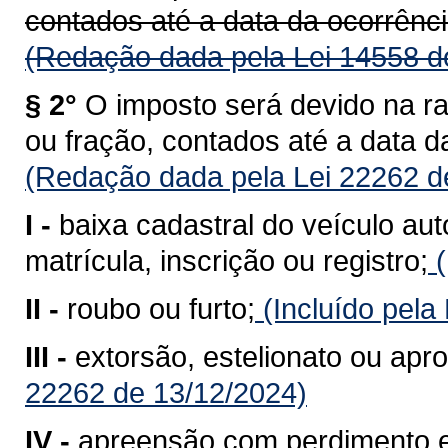
contados até a data da ocorrênci
(Redação dada pela Lei 14558 d
§ 2°
O imposto será devido na r
ou fração, contados até a data d
(Redação dada pela Lei 22262 d
I -
baixa cadastral do veículo au
matrícula, inscrição ou registro;
(
II -
roubo ou furto;
(Incluído pela
III -
extorsão, estelionato ou apro
22262 de 13/12/2024)
IV -
apreensão com perdimento e