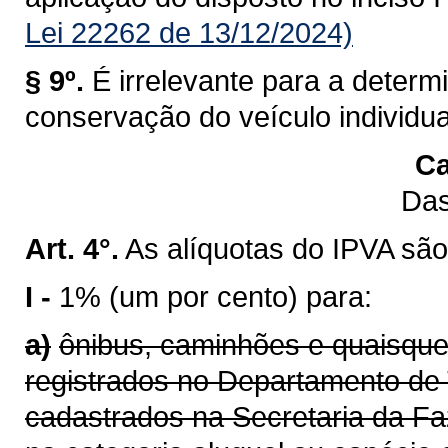
Lei 22262 de 13/12/2024)
§ 9º.
É irrelevante para a determ
conservação do veículo individu
Ca
Das
Art. 4°.
As alíquotas do IPVA são
I -
1% (um por cento) para:
a)
ônibus, caminhões e quaisque
registrados no Departamento de 
cadastrados na Secretaria da F