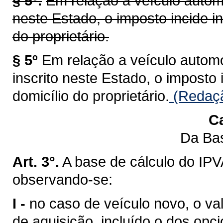
§ 5º.
Em relação a veículo automo
neste Estado, o imposto incide i
do proprietário.
§ 5º
Em relação a veículo automot
inscrito neste Estado, o imposto
domicílio do proprietário.
(Redaçã
Ca
Da Bas
Art. 3°.
A base de cálculo do IPV
observando-se:
I -
no caso de veículo novo, o val
de aquisição, incluído o dos opci