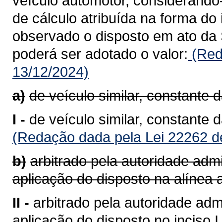
veículo automotor, considerando
de cálculo atribuída na forma do 
observado o disposto em ato da 
poderá ser adotado o valor:
(Red
13/12/2024)
a)
de veículo similar, constante 
I -
de veículo similar, constante 
(Redação dada pela Lei 22262 d
b)
arbitrado pela autoridade admi
aplicação do disposto na alínea a
II -
arbitrado pela autoridade admi
aplicação do disposto no inciso I