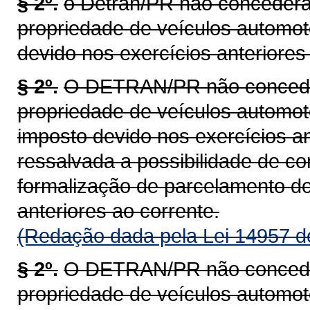
§ 2º.
o Detran/PR não concederá 
propriedade de veículos automot
devido nos exercícios anteriores 
§ 2º.
O DETRAN/PR não concederá
propriedade de veículos automoto
imposto devido nos exercícios an
ressalvada a possibilidade de c
formalização de parcelamento do
anteriores ao corrente.
(Redação dada pela Lei 14957 d
§ 2º.
O DETRAN/PR não concederá
propriedade de veículos automoto