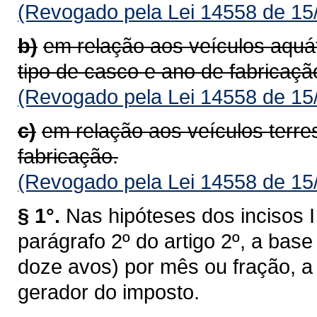
(Revogado pela Lei 14558 de 15
b)
em relação aos veículos aquá
tipo de casco e ano de fabricaçã
(Revogado pela Lei 14558 de 15
c)
em relação aos veículos terre
fabricação.
(Revogado pela Lei 14558 de 15
§ 1°.
Nas hipóteses dos incisos I 
parágrafo 2º do artigo 2º, a bas
doze avos) por mês ou fração, a 
gerador do imposto.