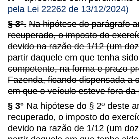
pela Lei 22262 de 13/12/2024)
§ 3°.
Na hipótese do parágrafo an
recuperado, o imposto do exercí
devido na razão de 1/12 (um doz
partir daquele em que tenha sid
competente, na forma e prazo pr
Fazenda, ficando dispensada a c
em que o veículo esteve fora da 
§ 3°
Na hipótese do § 2º deste ar
recuperado, o imposto do exercí
devido na razão de 1/12 (um doz