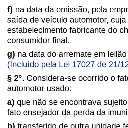
f)
na data da emissão, pela empre
saída de veículo automotor, cuj
estabelecimento fabricante do c
consumidor final.
g)
na data do arremate em leilão
(Incluído pela Lei 17027 de 21/1
§ 2°.
Considera-se ocorrido o fat
automotor usado:
a)
que não se encontrava sujeito
fato ensejador da perda da imun
b)
transferido de outra unidade f