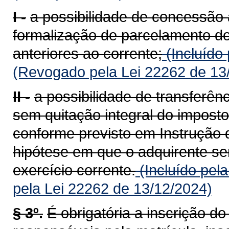
I -
a possibilidade de concessão 
formalização de parcelamento do
anteriores ao corrente;
(Incluído
(Revogado pela Lei 22262 de 13
II -
a possibilidade de transferên
sem quitação integral do imposto
conforme previsto em Instrução 
hipótese em que o adquirente ser
exercício corrente.
(Incluído pel
pela Lei 22262 de 13/12/2024)
§ 3º.
É obrigatória a inscrição d