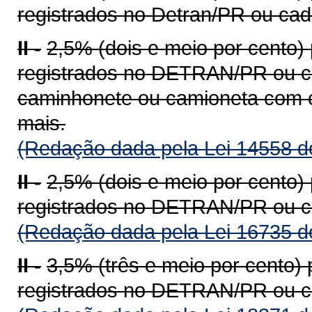
registrados no Detran/PR ou ca
II -
2,5% (dois e meio por cento)
registrados no DETRAN/PR ou c
caminhonete ou camioneta com c
mais.
(Redação dada pela Lei 14558 d
II -
2,5% (dois e meio por cento)
registrados no DETRAN/PR ou c
(Redação dada pela Lei 16735 d
II -
3,5% (três e meio por cento)
registrados no DETRAN/PR ou c