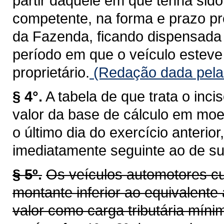
partir daquele em que tenha sid
competente, na forma e prazo pr
da Fazenda, ficando dispensada 
período em que o veículo esteve 
proprietário.
(Redação dada pela 
§ 4°.
A tabela de que trata o inci
valor da base de cálculo em moe
o último dia do exercício anterio
imediatamente seguinte ao de su
§ 5º.
Os veículos automotores cu
montante inferior ao equivalente 
valor como carga tributária míni