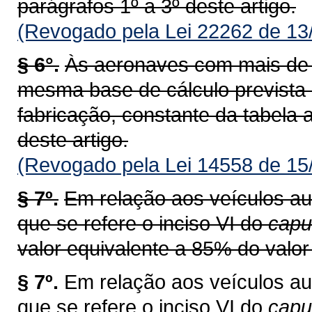
parágrafos 1º a 3º deste artigo.
(Revogado pela Lei 22262 de 13
§ 6°.
Às aeronaves com mais de v
mesma base de cálculo prevista
fabricação, constante da tabela a
deste artigo.
(Revogado pela Lei 14558 de 15
§ 7º.
Em relação aos veículos au
que se refere o inciso VI do
capu
valor equivalente a 85% do valor 
§ 7º.
Em relação aos veículos au
que se refere o inciso VI do
cap