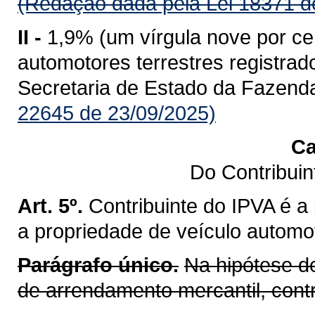
(Redação dada pela Lei 18371 d
II -
1,9% (um vírgula nove por ce
automotores terrestres registr
Secretaria de Estado da Fazend
22645 de 23/09/2025)
Ca
Do Contribui
Art. 5º.
Contribuinte do IPVA é a
a propriedade de veículo automot
Parágrafo único.
Na hipótese d
de arrendamento mercantil, cont