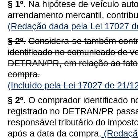
§ 1º.
Na hipótese de veículo aut
arrendamento mercantil, contrib
(Redação dada pela Lei 17027 d
§ 2º.
Considera-se também contr
identificado no comunicado de ve
DETRAN/PR, em relação ao fato 
compra.
(Incluído pela Lei 17027 de 21/1
§ 2º.
O comprador identificado n
registrado no DETRAN/PR passa a
responsável tributário do impost
após a data da compra.
(Redação