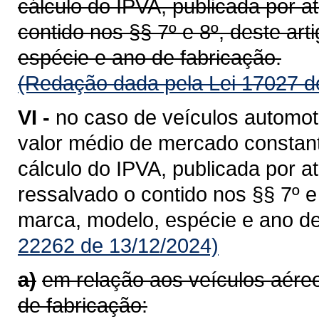
cálculo do IPVA, publicada por a
contido nos §§ 7º e 8º, deste ar
espécie e ano de fabricação.
(Redação dada pela Lei 17027 d
VI -
no caso de veículos automot
valor médio de mercado constant
cálculo do IPVA, publicada por a
ressalvado o contido nos §§ 7º 
marca, modelo, espécie e ano de
22262 de 13/12/2024)
a)
em relação aos veículos aér
de fabricação: