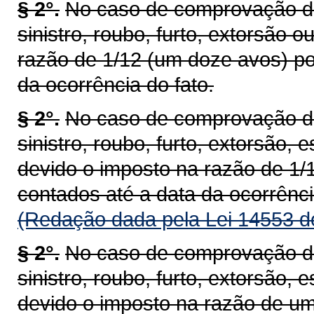
§ 2°.
No caso de comprovação de 
sinistro, roubo, furto, extorsão 
razão de 1/12 (um doze avos) po
da ocorrência do fato.
§ 2°.
No caso de comprovação de 
sinistro, roubo, furto, extorsão, 
devido o imposto na razão de 1/
contados até a data da ocorrênci
(Redação dada pela Lei 14553 d
§ 2°.
No caso de comprovação de 
sinistro, roubo, furto, extorsão, 
devido o imposto na razão de um