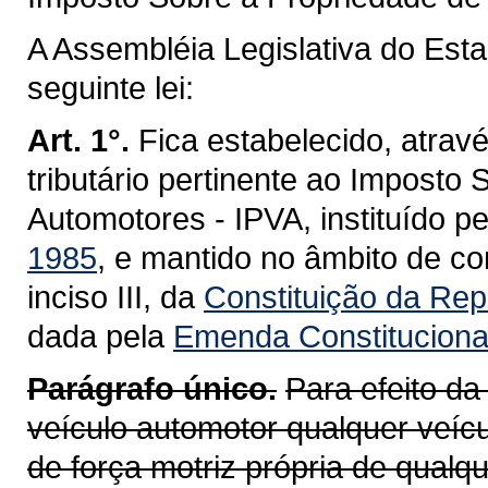
A Assembléia Legislativa do Est
seguinte lei:
Art. 1°.
Fica estabelecido, atravé
tributário pertinente ao Imposto
Automotores - IPVA, instituído p
1985
, e mantido no âmbito de co
inciso III, da
Constituição da Repú
dada pela
Emenda Constitucional
Parágrafo único.
Para efeito da
veículo automotor qualquer veícu
de força motriz própria de qualq