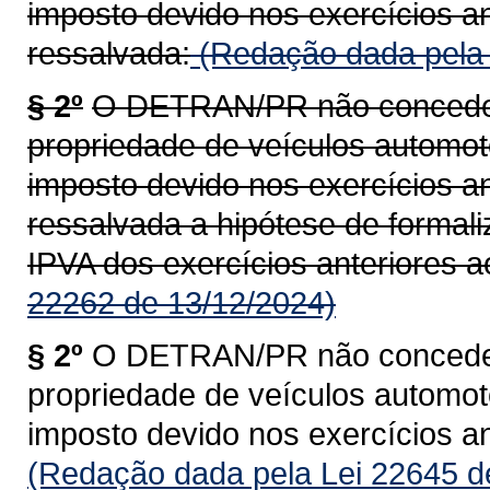
imposto devido nos exercícios an
ressalvada:
(Redação dada pela 
§ 2º
O DETRAN/PR não concederá
propriedade de veículos automoto
imposto devido nos exercícios an
ressalvada a hipótese de formal
IPVA dos exercícios anteriores a
22262 de 13/12/2024)
§ 2º
O DETRAN/PR não concederá
propriedade de veículos automoto
imposto devido nos exercícios an
(Redação dada pela Lei 22645 d