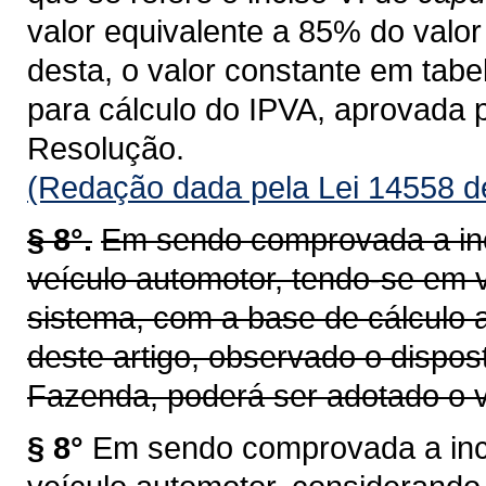
valor equivalente a 85% do valor 
desta, o valor constante em tab
para cálculo do IPVA, aprovada 
Resolução.
(Redação dada pela Lei 14558 d
§ 8°.
Em sendo comprovada a inc
veículo automotor, tendo-se em v
sistema, com a base de cálculo a
deste artigo, observado o dispos
Fazenda, poderá ser adotado o v
§ 8°
Em sendo comprovada a inco