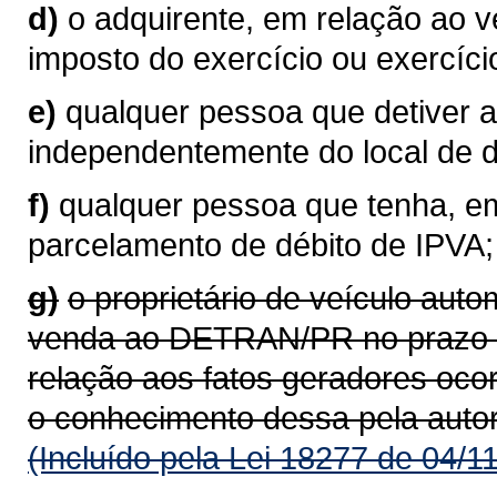
d)
o adquirente, em relação ao 
imposto do exercício ou exercíci
e)
qualquer pessoa que detiver a
independentemente do local de do
f)
qualquer pessoa que tenha, em
parcelamento de débito de IPVA;
g)
o proprietário de veículo aut
venda ao DETRAN/PR no prazo de
relação aos fatos geradores oco
o conhecimento dessa pela auto
(Incluído pela Lei 18277 de 04/1