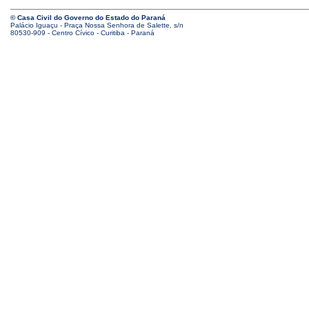
© Casa Civil do Governo do Estado do Paraná
Palácio Iguaçu - Praça Nossa Senhora de Salette, s/n
80530-909 - Centro Cívico - Curitiba - Paraná