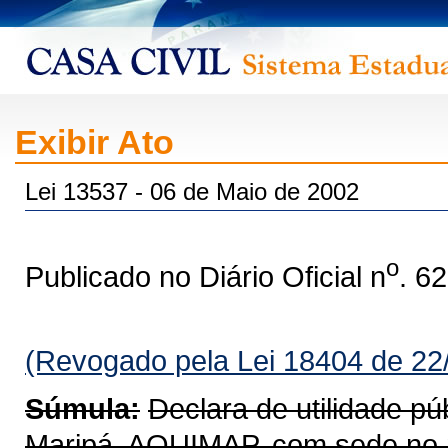
Exibir Ato
Lei 13537 - 06 de Maio de 2002
o
Publicado no Diário Oficial n
. 6
(Revogado pela Lei 18404 de 22
Súmula:
Declara de utilidade pú
Maripá  AQUIMAP, com sede no m