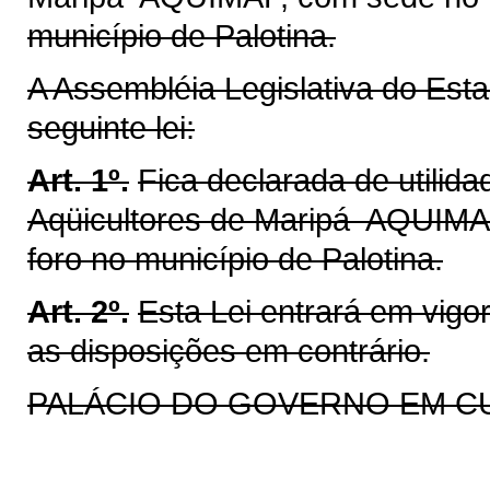
município de Palotina.
A Assembléia Legislativa do Est
seguinte lei:
Art. 1º.
Fica declarada de utilid
Aqüicultores de Maripá  AQUIMA
foro no município de Palotina.
Art. 2º.
Esta Lei entrará em vigo
as disposições em contrário.
PALÁCIO DO GOVERNO EM CURI