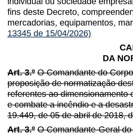
individual ou sociedade empresá
fins deste Decreto, compreendend
mercadorias, equipamentos, marc
13345 de 15/04/2026)
CA
DA NO
Art. 3.º
O Comandante do Corpo d
proposição de normatização dest
referentes ao dimensionamento
e combate a incêndio e a desastr
19.449, de 05 de abril de 2018,
Art. 3.º
O Comandante-Geral do C