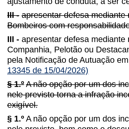
ajustamento de conduta, a ser c
III -
apresentar defesa mediante
Bombeiros com responsabilidade t
III -
apresentar defesa mediante
Companhia, Pelotão ou Destacam
pela Notificação de Autuação emi
13345 de 15/04/2026)
§ 1.º
A não opção por um dos inc
nele previsto torna a infração i
exigível.
§ 1.º
A não opção por um dos inc
nele previsto, bem como o desc