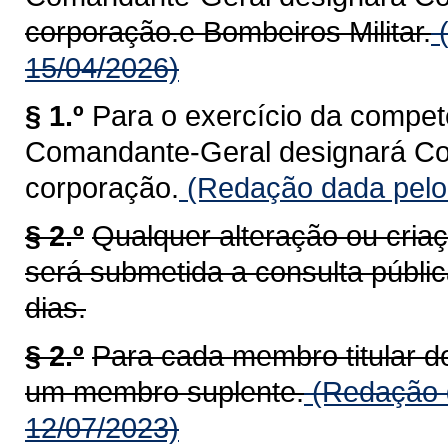
corporação.e Bombeiros Militar.
(
15/04/2026)
§ 1.º
Para o exercício da competê
Comandante-Geral designará Cor
corporação.
(Redação dada pelo
§ 2.º
Qualquer alteração ou criaç
será submetida a consulta públic
dias.
§ 2.º
Para cada membro titular d
um membro suplente.
(Redação 
12/07/2023)