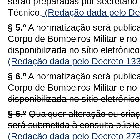
serão preparadas por secretário
Técnico.
(Redação dada pelo Dec
§ 5.º
A normatização será publi
Corpo de Bombeiros Militar e no 
disponibilizada no sítio eletrôni
(Redação dada pelo Decreto 133
§ 6.º
A normatização será publi
Corpo de Bombeiros Militar e no 
disponibilizada no sítio eletrôni
§ 6.º
Qualquer alteração ou criaç
será submetida à consulta públic
(Redação dada pelo Decreto 278