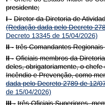
presidente;
I -
Diretor da Diretoria de Ativid
(Redação dada pelo Decreto 278
Decreto 13345 de 15/04/2026)
II -
três Comandantes Regionais d
II -
Oficiais membros da Diretori
deles, obrigatoriamente, o chef
Incêndio e Prevenção, como memb
dada pelo Decreto 2789 de 12/0
de 15/04/2026)
III -
três Oficiais Superiores, m