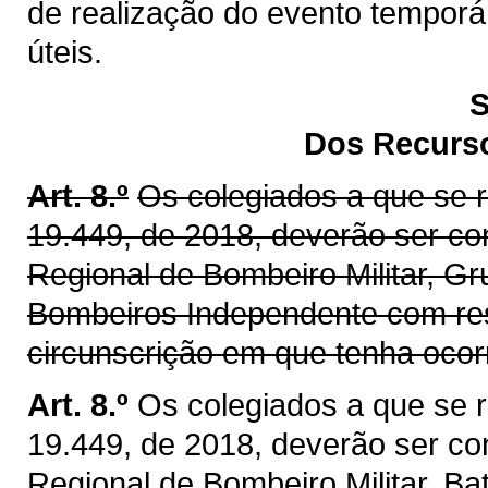
de realização do evento temporári
úteis.
S
Dos Recurso
Art. 8.º
Os colegiados a que se r
19.449, de 2018, deverão ser c
Regional de Bombeiro Militar, 
Bombeiros Independente com resp
circunscrição em que tenha ocorr
Art. 8.º
Os colegiados a que se r
19.449, de 2018, deverão ser c
Regional de Bombeiro Militar, Ba