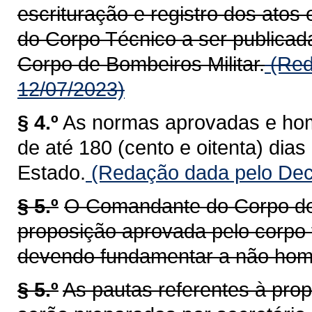
escrituração e registro dos atos 
do Corpo Técnico a ser publica
Corpo de Bombeiros Militar.
(Red
12/07/2023)
§ 4.º
As normas aprovadas e hom
de até 180 (cento e oitenta) dias
Estado.
(Redação dada pelo Dec
§ 5.º
O Comandante do Corpo de
proposição aprovada pelo corpo t
devendo fundamentar a não hom
§ 5.º
As pautas referentes à prop