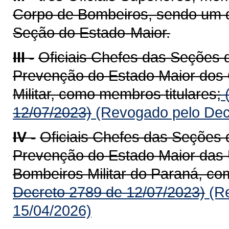
Corpo de Bombeiros, sendo um de
Seção do Estado-Maior.
III -
Oficiais Chefes das Seções 
Prevenção do Estado Maior dos
Militar, como membros titulares;
(
12/07/2023)
(Revogado pelo Dec
IV -
Oficiais Chefes das Seções 
Prevenção do Estado Maior das 
Bombeiros Militar do Paraná, c
Decreto 2789 de 12/07/2023)
(Re
15/04/2026)