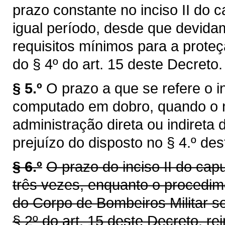
prazo constante no inciso II do c
igual período, desde que devida
requisitos mínimos para a prote
do § 4º do art. 15 deste Decreto.
§ 5.º
O prazo a que se refere o in
computado em dobro, quando o no
administração direta ou indireta
prejuízo do disposto no § 4.º dest
§ 6.º
O prazo do inciso II do cap
três vezes, enquanto o procedim
do Corpo de Bombeiros Militar so
§ 2º do art. 15 deste Decreto, r