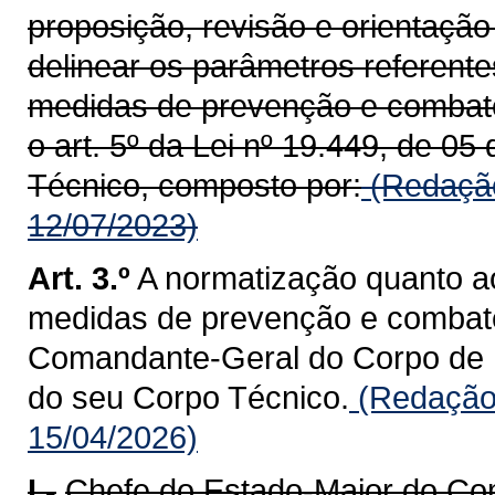
proposição, revisão e orientação
delinear os parâmetros referen
medidas de prevenção e combate
o art. 5º da Lei nº 19.449, de 05
Técnico, composto por:
(Redação
12/07/2023)
Art. 3.º
A normatização quanto 
medidas de prevenção e combate
Comandante-Geral do Corpo de B
do seu Corpo Técnico.
(Redação 
15/04/2026)
I -
Chefe do Estado-Maior do C