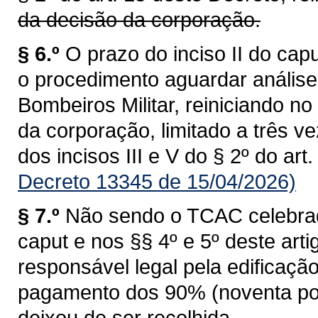
da decisão da corporação.
§ 6.º
O prazo do inciso II do cap
o procedimento aguardar anális
Bombeiros Militar, reiniciando n
da corporação, limitado a três v
dos incisos III e V do § 2º do art
Decreto 13345 de 15/04/2026)
§ 7.º
Não sendo o TCAC celebrado
caput e nos §§ 4º e 5º deste arti
responsável legal pela edificação
pagamento dos 90% (noventa por 
deixou de ser recolhida.