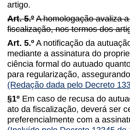
artigo.
Art. 5.º
A homologação avaliza a 
fiscalização, nos termos dos arti
Art. 5.º
A notificação da autuação
mediante a assinatura do proprie
ciência formal do autuado quant
para regularização, assegurando 
(Redação dada pelo Decreto 133
§1º
Em caso de recusa do autuad
ato da fiscalização, deverá ser ce
preferencialmente com a assina
(Incluído pelo Decreto 13345 de