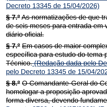
Decreto 13345 de 15/04/2026)
§ 7.º
As normatizações de que tr
de seis meses para entrada em v
diário oficial.
§ 7.º
Em casos de maior complex
específica para estudo do tema 
Técnico.
(Redação dada pelo Dec
pelo Decreto 13345 de 15/04/20
§ 8.º
O Comandante-Geral do Cor
homologar a proposição aprovada
forma diversa, devendo fundame