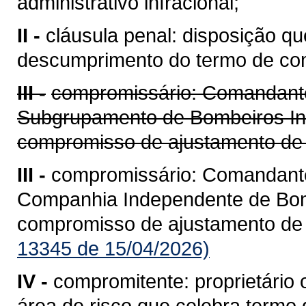
administrativo infracional;
II -
cláusula penal: disposição q
descumprimento do termo de co
III -
compromissário: Comandant
Subgrupamento de Bombeiros In
compromisso de ajustamento de
III -
compromissário: Comandante 
Companhia Independente de Bomb
compromisso de ajustamento de
13345 de 15/04/2026)
IV -
compromitente: proprietário 
área de risco que celebra term