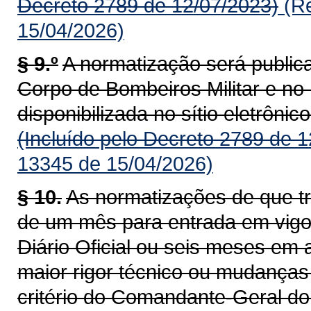
Decreto 2789 de 12/07/2023)
(Re
15/04/2026)
§ 9.º
A normatização será publi
Corpo de Bombeiros Militar e no 
disponibilizada no sítio eletrôni
(Incluído pelo Decreto 2789 de 
13345 de 15/04/2026)
§ 10.
As normatizações de que tr
de um mês para entrada em vigo
Diário Oficial ou seis meses em
maior rigor técnico ou mudanças s
critério do Comandante-Geral do