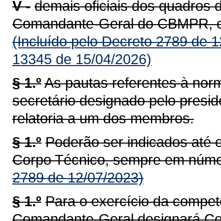
V -
demais oficiais dos quadros
Comandante-Geral do CBMPR, co
(Incluído pelo Decreto 2789 de 
13345 de 15/04/2026)
§ 1.º
As pautas referentes à nor
secretário designado pelo presid
relatoria a um dos membros.
§ 1.º
Poderão ser indicados até 
Corpo Técnico, sempre em núme
2789 de 12/07/2023)
§ 1.º
Para o exercício da competê
Comandante-Geral designará Cor