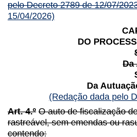
pelo Decreto 2789 de 12/07/202
15/04/2026)
CAP
DO PROCESS
Da
Da Autuação
(Redação dada pelo D
Art. 4.º
O auto de fiscalização 
rastreável, sem emendas ou ras
contendo: