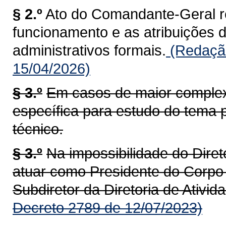
§ 2.º
Ato do Comandante-Geral r
funcionamento e as atribuições 
administrativos formais.
(Redação
15/04/2026)
§ 3.º
Em casos de maior complex
específica para estudo do tema 
técnico.
§ 3.º
Na impossibilidade do Diret
atuar como Presidente do Corpo 
Subdiretor da Diretoria de Ativid
Decreto 2789 de 12/07/2023)