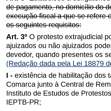
de pagamento, no domicílio do de
execução fiscal a que se refere 
os seguintes requisitos:
Art. 3º
O protesto extrajudicial 
ajuizados ou não ajuizados poder
devedor, quando presentes os se
(Redação dada pela Lei 18879 d
I -
existência de habilitação dos 
Comarca junto à Central de Rem
Instituto de Estudos de Protesto
IEPTB-PR;