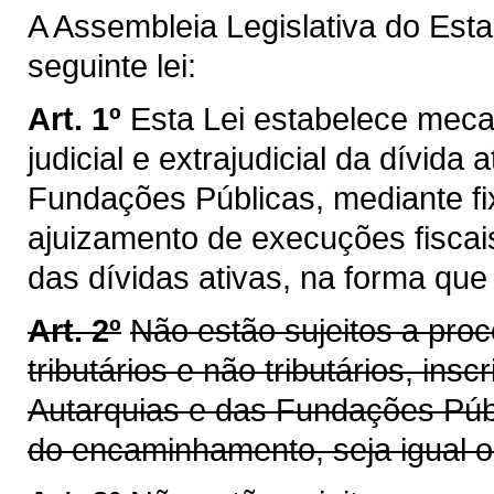
A Assembleia Legislativa do Est
seguinte lei:
Art. 1º
Esta Lei estabelece mec
judicial e extrajudicial da dívida
Fundações Públicas, mediante f
ajuizamento de execuções fiscais
das dívidas ativas, na forma que 
Art. 2º
Não estão sujeitos a proc
tributários e não tributários, ins
Autarquias e das Fundações Públ
do encaminhamento, seja igual ou 