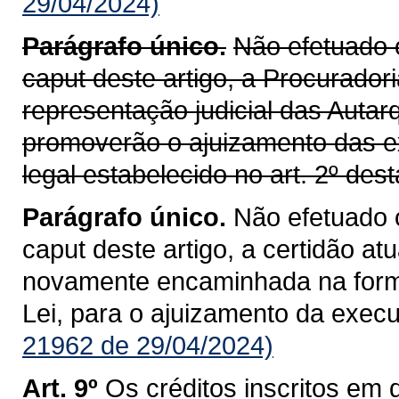
29/04/2024)
Parágrafo único.
Não efetuado 
caput deste artigo, a Procurador
representação judicial das Auta
promoverão o ajuizamento das ex
legal estabelecido no art. 2º dest
Parágrafo único.
Não efetuado 
caput deste artigo, a certidão at
novamente encaminhada na forma 
Lei, para o ajuizamento da execu
21962 de 29/04/2024)
Art. 9º
Os créditos inscritos em d