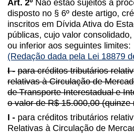
Art. 2º
Não estão sujeitos a proc
disposto no § 6º deste artigo, créd
inscritos em Dívida Ativa do Est
públicas, cujo valor consolidado
ou inferior aos seguintes limites:
(Redação dada pela Lei 18879 d
I -
para créditos tributários rela
relativas à Circulação de Merca
de Transporte Interestadual e I
o valor de R$ 15.000,00 (quinze 
I -
para créditos tributários rela
Relativas à Circulação de Merca