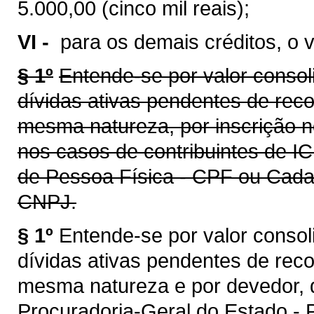
5.000,00 (cinco mil reais);
VI -
para os demais créditos, o v
§ 1º
Entende-se por valor consol
dívidas ativas pendentes de rec
mesma natureza, por inscrição n
nos casos de contribuintes de I
de Pessoa Física - CPF ou Cadas
CNPJ.
§ 1º
Entende-se por valor consol
dívidas ativas pendentes de rec
mesma natureza e por devedor, d
Procuradoria-Geral do Estado -