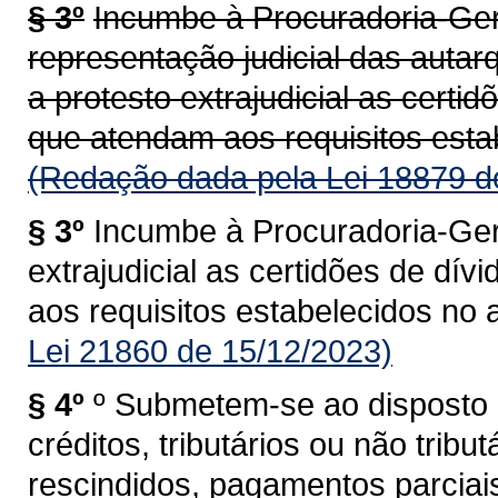
§ 3º
Incumbe à Procuradoria-Ger
representação judicial das autar
a protesto extrajudicial as certid
que atendam aos requisitos estab
(Redação dada pela Lei 18879 d
§ 3º
Incumbe à Procuradoria-Ger
extrajudicial as certidões de dív
aos requisitos estabelecidos no ar
Lei 21860 de 15/12/2023)
§ 4º
º Submetem-se ao disposto n
créditos, tributários ou não trib
rescindidos, pagamentos parciais