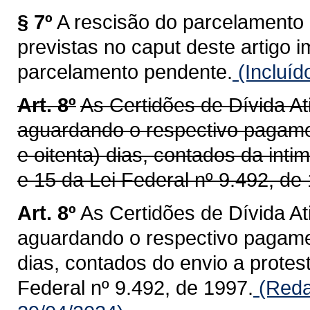
§ 7º
A rescisão do parcelamento 
previstas no caput deste artigo 
parcelamento pendente.
(Incluíd
Art. 8º
As Certidões de Dívida A
aguardando o respectivo pagame
e oitenta) dias, contados da int
e 15 da Lei Federal nº 9.492, de
Art. 8º
As Certidões de Dívida A
aguardando o respectivo pagame
dias, contados do envio a protest
Federal nº 9.492, de 1997.
(Reda