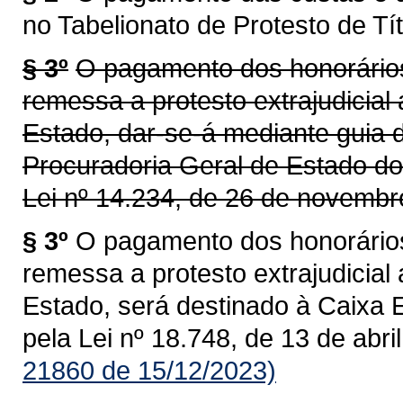
no Tabelionato de Protesto de Tít
§ 3º
O pagamento dos honorários
remessa a protesto extrajudicial
Estado, dar-se-á mediante guia 
Procuradoria Geral de Estado do
Lei nº 14.234, de 26 de novembr
§ 3º
O pagamento dos honorários
remessa a protesto extrajudicial
Estado, será destinado à Caixa 
pela Lei nº 18.748, de 13 de abri
21860 de 15/12/2023)