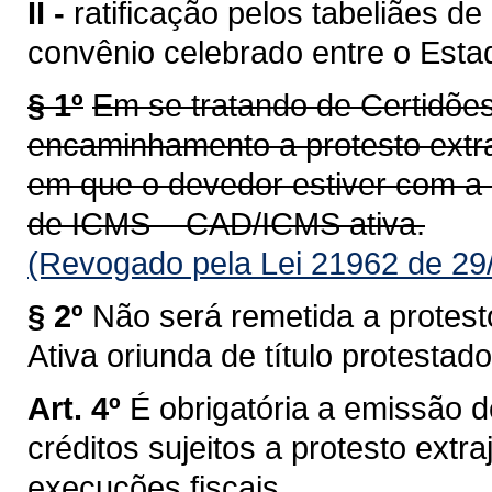
II -
ratificação pelos tabeliães d
convênio celebrado entre o Est
§ 1º
Em se tratando de Certidões
encaminhamento a protesto extra
em que o devedor estiver com a 
de ICMS – CAD/ICMS ativa.
(Revogado pela Lei 21962 de 29
§ 2º
Não será remetida a protesto
Ativa oriunda de título protesta
Art. 4º
É obrigatória a emissão d
créditos sujeitos a protesto extra
execuções fiscais.