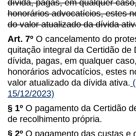
dívida, pagas, em qualquer caso
honorários advocatícios, estes n
do valor atualizado da dívida ativ
Art. 7º
O cancelamento do protes
quitação integral da Certidão de
dívida, pagas, em qualquer caso
honorários advocatícios, estes 
valor atualizado da dívida ativa.
(
15/12/2023)
§ 1º
O pagamento da Certidão de
de recolhimento própria.
§ 2º
O pagamento das custas e 