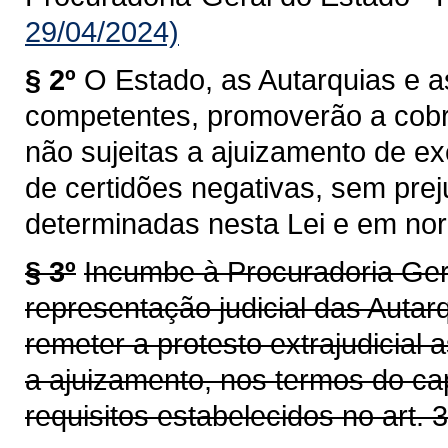
29/04/2024)
§ 2º
O Estado, as Autarquias e 
competentes, promoverão a cobra
não sujeitas a ajuizamento de ex
de certidões negativas, sem prej
determinadas nesta Lei e em no
§ 3º
Incumbe à Procuradoria Ger
representação judicial das Auta
remeter a protesto extrajudicial a
a ajuizamento, nos termos do ca
requisitos estabelecidos no art. 3