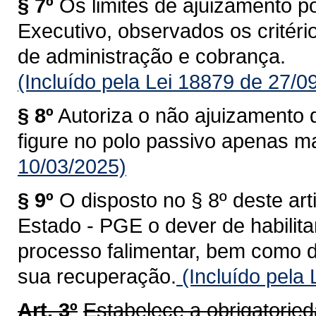
§ 7º
Os limites de ajuizamento p
Executivo, observados os critério
de administração e cobrança.
(Incluído pela Lei 18879 de 27/0
§ 8º
Autoriza o não ajuizamento
figure no polo passivo apenas ma
10/03/2025)
§ 9º
O disposto no § 8º deste art
Estado - PGE o dever de habilitar
processo falimentar, bem como di
sua recuperação.
(Incluído pela
Art. 3º
Estabelece a obrigatorieda