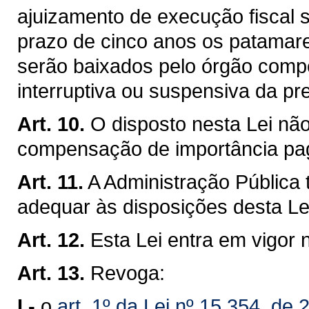
ajuizamento de execução fiscal 
prazo de cinco anos os patamares
serão baixados pelo órgão compe
interruptiva ou suspensiva da pr
Art. 10.
O disposto nesta Lei não 
compensação de importância p
Art. 11.
A Administração Pública 
adequar às disposições desta Le
Art. 12.
Esta Lei entra em vigor 
Art. 13.
Revoga:
I -
o
art. 1º da Lei nº 15.354, d