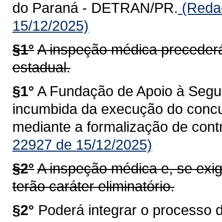
do Paraná - DETRAN/PR.
(Redaç
15/12/2025)
§1°
A inspeção médica precederá
estadual.
§1°
A Fundação de Apoio à Segu
incumbida da execução do concur
mediante a formalização de cont
22927 de 15/12/2025)
§2°
A inspeção médica e, se exig
terão caráter eliminatório.
§2°
Poderá integrar o processo 