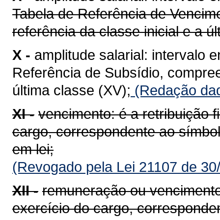
Tabela de Referência de Vencim
referência da classe inicial e a úl
X -
amplitude salarial: intervalo
Referência de Subsídio, compreen
última classe (XV);
(Redação dada
XI -
vencimento: é a retribuição f
cargo, correspondente ao símbolo,
em lei;
(Revogado pela Lei 21107 de 30
XII -
remuneração ou vencimentos:
exercício do cargo, correspond