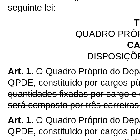
seguinte lei:
T
QUADRO PRÓP
CA
DISPOSIÇÕ
Art. 1.
O Quadro Próprio do Depa
QPDE, constituído por cargos pú
quantidades fixadas por cargo e 
será composto por três carreira
Art. 1.
O Quadro Próprio do Depa
QPDE, constituído por cargos púb