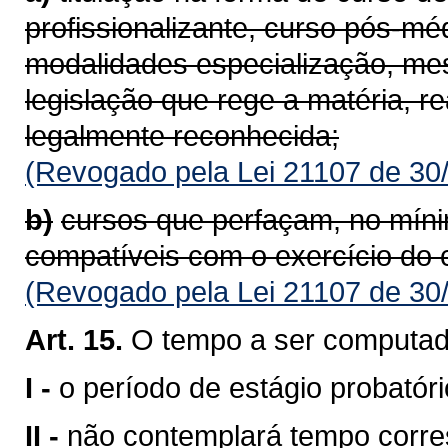
profissionalizante, curso pós-m
modalidades especialização, me
legislação que rege a matéria, re
legalmente reconhecida;
(Revogado pela Lei 21107 de 30
b)
cursos que perfaçam, no míni
compatíveis com o exercício do 
(Revogado pela Lei 21107 de 30
Art. 15.
O tempo a ser computad
I -
o período de estágio probatóri
II -
não contemplará tempo corre