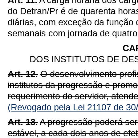
do Detran/Pr é de quarenta hora
diárias, com exceção da função 
semanais com jornada de quatro 
CA
DOS INSTITUTOS DE DE
Art. 12.
O desenvolvimento profis
institutos da progressão e prom
requerimento do servidor, atend
(Revogado pela Lei 21107 de 30
Art. 13.
A progressão poderá ser 
estável, a cada dois anos de efe