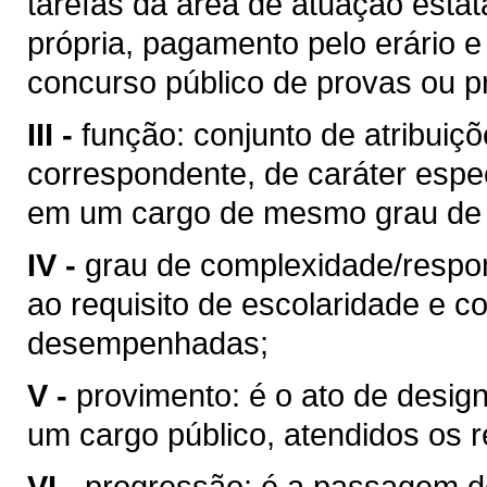
tarefas da área de atuação estat
própria, pagamento pelo erário
concurso público de provas ou pr
III -
função: conjunto de atribuiçõ
correspondente, de caráter espe
em um cargo de mesmo grau de 
IV -
grau de complexidade/respons
ao requisito de escolaridade e c
desempenhadas;
V -
provimento: é o ato de desig
um cargo público, atendidos os re
VI -
progressão: é a passagem do