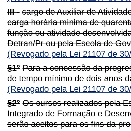
III -
cargo de Auxiliar de Atividad
carga horária mínima de quarent
função ou atividade desenvolvid
Detran/Pr ou pela Escola de Gov
(Revogado pela Lei 21107 de 30
§1°
Para a concessão da progress
de tempo mínimo de dois anos da
(Revogado pela Lei 21107 de 30
§2°
Os cursos realizados pela 
Integrado de Formação e Desen
serão aceitos para os fins da pro