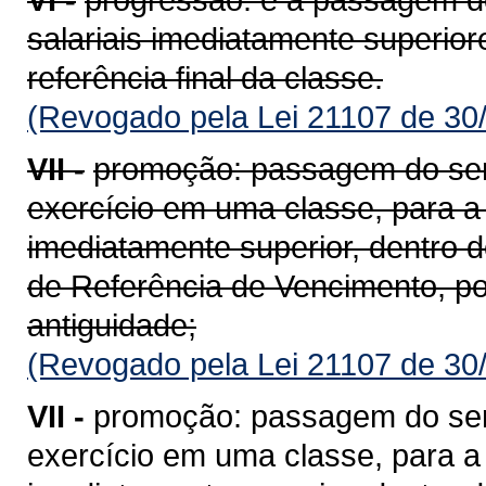
salariais imediatamente superior
referência final da classe.
(Revogado pela Lei 21107 de 30
VII -
promoção: passagem do servi
exercício em uma classe, para a r
imediatamente superior, dentro
de Referência de Vencimento, po
antiguidade;
(Revogado pela Lei 21107 de 30
VII -
promoção: passagem do servi
exercício em uma classe, para a r