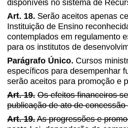
disponíveis no sistema de Recu
Art. 18.
Serão aceitos apenas ce
Instituição de Ensino reconhecid
contemplados em regulamento esp
para os institutos de desenvolvim
Parágrafo Único.
Cursos minist
específicos para desempenhar f
serão aceitos para promoção e 
Art. 19.
Os efeitos financeiros s
publicação de ato de concessão
Art. 19.
As progressões e promo