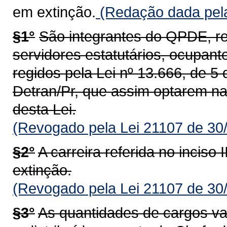
em extinção.
(Redação dada pela
§1°
São integrantes do QPDE, re
servidores estatutários, ocupant
regidos pela Lei nº 13.666, de 5
Detran/Pr, que assim optarem na 
desta Lei.
(Revogado pela Lei 21107 de 30
§2°
A carreira referida no inciso
extinção.
(Revogado pela Lei 21107 de 30
§3°
As quantidades de cargos va