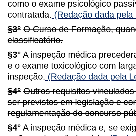
como o exame psicológico passív
contratada.
(Redação dada pela 
§3°
O Curso de Formação, quando
classificatório.
§3°
A inspeção médica precederá
e o exame toxicológico com larga
inspeção.
(Redação dada pela Le
§4°
Outros requisitos vinculados
ser previstos em legislação e co
regulamentação do concurso púb
§4°
A inspeção médica e, se exi