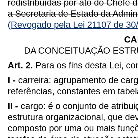
redistribuídas por ato do Chefe 
a Secretaria de Estado da Admin
(Revogado pela Lei 21107 de 30
CA
DA CONCEITUAÇÃO ESTR
Art. 2.
Para os fins desta Lei, co
I -
carreira: agrupamento de car
referências, constantes em tabel
II -
cargo: é o conjunto de atribu
estrutura organizacional, que de
composto por uma ou mais funç