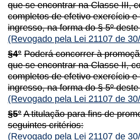
que se encontrar na Classe III,
completos de efetivo exercício e 
ingresso, na forma do § 5º deste 
(Revogado pela Lei 21107 de 30
§4°
Poderá concorrer à promoção
que se encontrar na Classe II, 
completos de efetivo exercício e 
ingresso, na forma do § 5º deste 
(Revogado pela Lei 21107 de 30
§5°
A titulação para fins de pr
seguintes critérios:
(Revogado pela Lei 21107 de 30