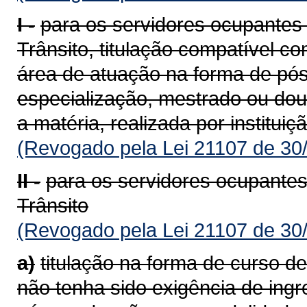
I -
para os servidores ocupantes 
Trânsito, titulação compatível c
área de atuação na forma de pó
especialização, mestrado ou dou
a matéria, realizada por institui
(Revogado pela Lei 21107 de 30
II -
para os servidores ocupantes
Trânsito
(Revogado pela Lei 21107 de 30
a)
titulação na forma de curso de
não tenha sido exigência de ing