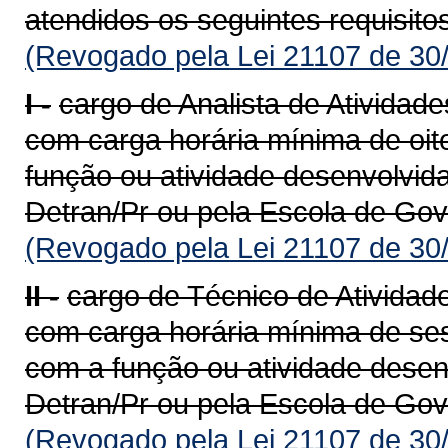
atendidos os seguintes requisito
(Revogado pela Lei 21107 de 30
I -
cargo de Analista de Atividades
com carga horária mínima de oit
função ou atividade desenvolvid
Detran/Pr ou pela Escola de Gov
(Revogado pela Lei 21107 de 30
II -
cargo de Técnico de Atividades
com carga horária mínima de ses
com a função ou atividade desen
Detran/Pr ou pela Escola de Gov
(Revogado pela Lei 21107 de 30