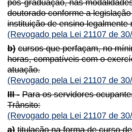
pós-graduação, nas modalidades
doutorado conforme a legislação 
instituição de ensino legalmente
(Revogado pela Lei 21107 de 30
b)
cursos que perfaçam, no mínim
horas, compatíveis com o exercí
atuação.
(Revogado pela Lei 21107 de 30
III -
Para os servidores ocupantes
Trânsito:
(Revogado pela Lei 21107 de 30
a)
titulação na forma de curso d