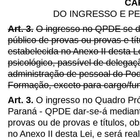
CAP
DO INGRESSO E PE
Art. 3.
O ingresso no QPDE se d
público de provas ou provas e tí
estabelecida no Anexo II desta L
psicológico, passível de delega
administração de pessoal do Po
Formação, exceto para cargo/fu
Art. 3.
O ingresso no Quadro Pró
Paraná - QPDE dar-se-á mediant
provas ou de provas e títulos, o
no Anexo II desta Lei, e será re