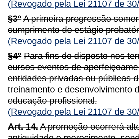
(Revogado pela Lei 21107 de 30
§3°
A primeira progressão somen
cumprimento do estágio probatór
(Revogado pela Lei 21107 de 30
§4°
Para fins do disposto nos te
cursos eventos de aperfeiçoame
entidades privadas ou públicas
treinamento e desenvolvimento 
educação profissional.
(Revogado pela Lei 21107 de 30
Art. 14.
A promoção ocorrerá alte
antiguidade e merecimento, send