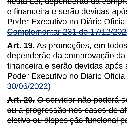
nesta Lei, dependerão da compro
e financeira e serão devidas ap
Poder Executivo no Diário Oficial
Complementar 231 de 17/12/202
Art. 19.
As promoções, em todos 
dependerão da comprovação da d
financeira e serão devidas após
Poder Executivo no Diário Oficial
30/06/2022)
Art. 20.
O servidor não poderá s
ou à progressão nos casos de a
eletivo ou disposição funcional p