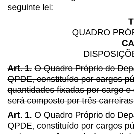
seguinte lei:
T
QUADRO PRÓP
CA
DISPOSIÇÕ
Art. 1.
O Quadro Próprio do Depa
QPDE, constituído por cargos pú
quantidades fixadas por cargo e 
será composto por três carreira
Art. 1.
O Quadro Próprio do Depa
QPDE, constituído por cargos púb