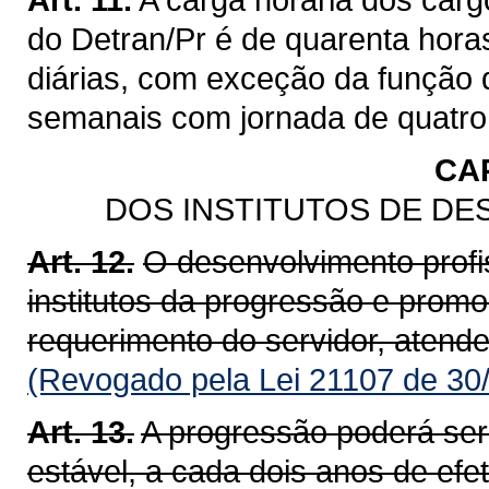
do Detran/Pr é de quarenta hora
diárias, com exceção da função 
semanais com jornada de quatro 
CA
DOS INSTITUTOS DE DE
Art. 12.
O desenvolvimento profis
institutos da progressão e prom
requerimento do servidor, atend
(Revogado pela Lei 21107 de 30
Art. 13.
A progressão poderá ser 
estável, a cada dois anos de efe