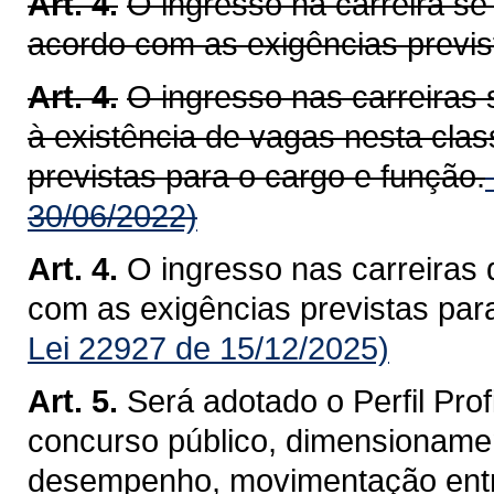
Art. 4.
O ingresso na carreira se 
acordo com as exigências previs
Art. 4.
O ingresso nas carreiras s
à existência de vagas nesta cla
previstas para o cargo e função.
30/06/2022)
Art. 4.
O ingresso nas carreiras d
com as exigências previstas par
Lei 22927 de 15/12/2025)
Art. 5.
Será adotado o Perfil Prof
concurso público, dimensionamen
desempenho, movimentação entre