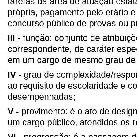
tarefas da área de atuação estat
própria, pagamento pelo erário
concurso público de provas ou pr
III -
função: conjunto de atribuiçõ
correspondente, de caráter espe
em um cargo de mesmo grau de 
IV -
grau de complexidade/respons
ao requisito de escolaridade e c
desempenhadas;
V -
provimento: é o ato de desig
um cargo público, atendidos os re
VI -
progressão: é a passagem do