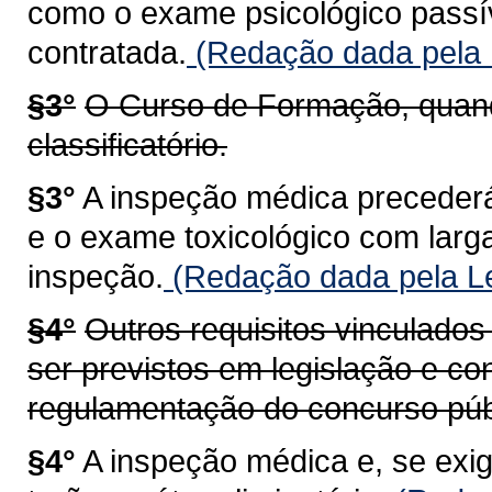
como o exame psicológico passív
contratada.
(Redação dada pela 
§3°
O Curso de Formação, quando
classificatório.
§3°
A inspeção médica precederá
e o exame toxicológico com larga
inspeção.
(Redação dada pela Le
§4°
Outros requisitos vinculados
ser previstos em legislação e co
regulamentação do concurso púb
§4°
A inspeção médica e, se exi