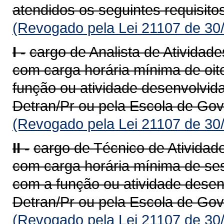
atendidos os seguintes requisito
(Revogado pela Lei 21107 de 30
I -
cargo de Analista de Atividades
com carga horária mínima de oit
função ou atividade desenvolvid
Detran/Pr ou pela Escola de Gov
(Revogado pela Lei 21107 de 30
II -
cargo de Técnico de Atividades
com carga horária mínima de ses
com a função ou atividade desen
Detran/Pr ou pela Escola de Gov
(Revogado pela Lei 21107 de 30