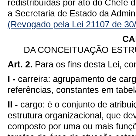
redistribuídas por ato do Chefe 
a Secretaria de Estado da Admin
(Revogado pela Lei 21107 de 30
CA
DA CONCEITUAÇÃO ESTR
Art. 2.
Para os fins desta Lei, co
I -
carreira: agrupamento de car
referências, constantes em tabel
II -
cargo: é o conjunto de atribu
estrutura organizacional, que de
composto por uma ou mais funç