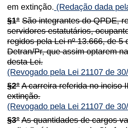
em extinção.
(Redação dada pela
§1°
São integrantes do QPDE, re
servidores estatutários, ocupant
regidos pela Lei nº 13.666, de 5
Detran/Pr, que assim optarem na 
desta Lei.
(Revogado pela Lei 21107 de 30
§2°
A carreira referida no inciso
extinção.
(Revogado pela Lei 21107 de 30
§3°
As quantidades de cargos va