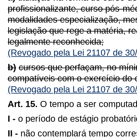
profissionalizante, curso pós-m
modalidades especialização, me
legislação que rege a matéria, re
legalmente reconhecida;
(Revogado pela Lei 21107 de 30
b)
cursos que perfaçam, no míni
compatíveis com o exercício do 
(Revogado pela Lei 21107 de 30
Art. 15.
O tempo a ser computad
I -
o período de estágio probatóri
II -
não contemplará tempo corre