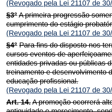
(Revogado pela Lei 21107 de 30
§3°
A primeira progressão somen
cumprimento do estágio probatór
(Revogado pela Lei 21107 de 30
§4°
Para fins do disposto nos te
cursos eventos de aperfeiçoame
entidades privadas ou públicas
treinamento e desenvolvimento 
educação profissional.
(Revogado pela Lei 21107 de 30
Art. 14.
A promoção ocorrerá alte
antiguidade e merecimento, send