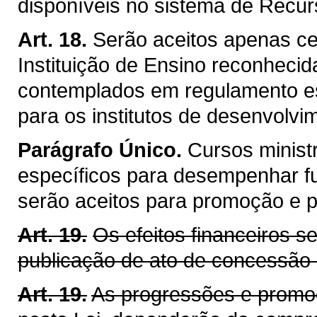
disponíveis no sistema de Recu
Art. 18.
Serão aceitos apenas ce
Instituição de Ensino reconhecid
contemplados em regulamento esp
para os institutos de desenvolvim
Parágrafo Único.
Cursos minist
específicos para desempenhar f
serão aceitos para promoção e 
Art. 19.
Os efeitos financeiros s
publicação de ato de concessão
Art. 19.
As progressões e promo