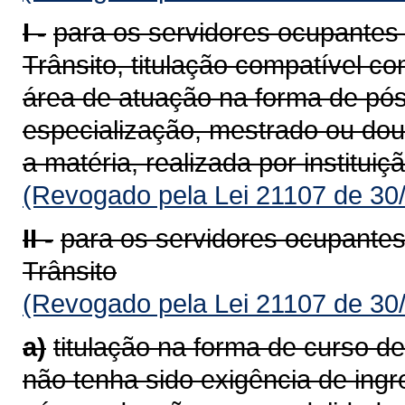
I -
para os servidores ocupantes 
Trânsito, titulação compatível c
área de atuação na forma de pó
especialização, mestrado ou dou
a matéria, realizada por institui
(Revogado pela Lei 21107 de 30
II -
para os servidores ocupantes
Trânsito
(Revogado pela Lei 21107 de 30
a)
titulação na forma de curso de
não tenha sido exigência de ing