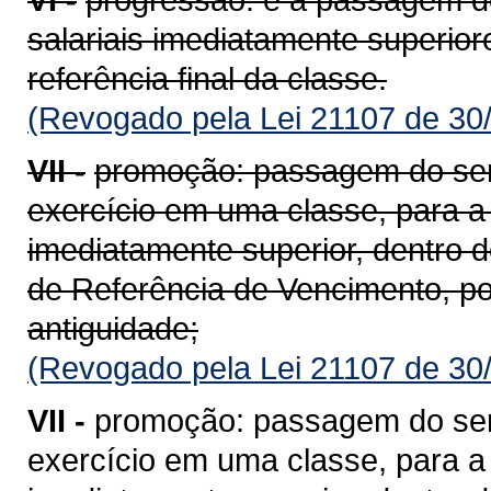
salariais imediatamente superior
referência final da classe.
(Revogado pela Lei 21107 de 30
VII -
promoção: passagem do servi
exercício em uma classe, para a r
imediatamente superior, dentro
de Referência de Vencimento, po
antiguidade;
(Revogado pela Lei 21107 de 30
VII -
promoção: passagem do servi
exercício em uma classe, para a r