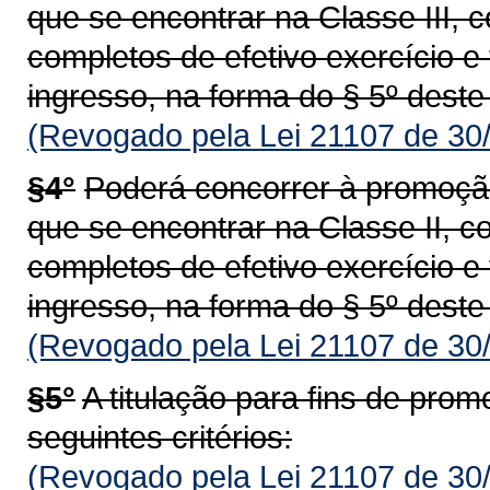
que se encontrar na Classe III,
completos de efetivo exercício e 
ingresso, na forma do § 5º deste 
(Revogado pela Lei 21107 de 30
§4°
Poderá concorrer à promoção
que se encontrar na Classe II, 
completos de efetivo exercício e 
ingresso, na forma do § 5º deste 
(Revogado pela Lei 21107 de 30
§5°
A titulação para fins de pr
seguintes critérios:
(Revogado pela Lei 21107 de 30