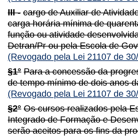
III -
cargo de Auxiliar de Atividad
carga horária mínima de quarent
função ou atividade desenvolvid
Detran/Pr ou pela Escola de Gov
(Revogado pela Lei 21107 de 30
§1°
Para a concessão da progress
de tempo mínimo de dois anos da
(Revogado pela Lei 21107 de 30
§2°
Os cursos realizados pela 
Integrado de Formação e Desen
serão aceitos para os fins da pro