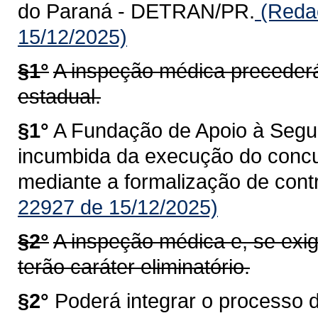
do Paraná - DETRAN/PR.
(Redaç
15/12/2025)
§1°
A inspeção médica precederá
estadual.
§1°
A Fundação de Apoio à Segu
incumbida da execução do concur
mediante a formalização de cont
22927 de 15/12/2025)
§2°
A inspeção médica e, se exig
terão caráter eliminatório.
§2°
Poderá integrar o processo 