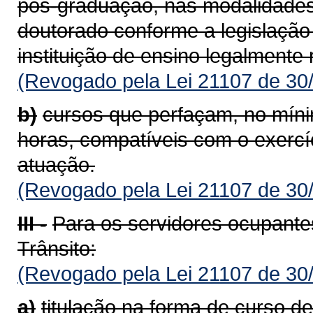
pós-graduação, nas modalidades
doutorado conforme a legislação 
instituição de ensino legalmente
(Revogado pela Lei 21107 de 30
b)
cursos que perfaçam, no mínim
horas, compatíveis com o exercí
atuação.
(Revogado pela Lei 21107 de 30
III -
Para os servidores ocupantes
Trânsito:
(Revogado pela Lei 21107 de 30
a)
titulação na forma de curso d