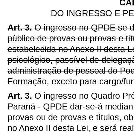
CAP
DO INGRESSO E PE
Art. 3.
O ingresso no QPDE se d
público de provas ou provas e tí
estabelecida no Anexo II desta L
psicológico, passível de delega
administração de pessoal do Po
Formação, exceto para cargo/fu
Art. 3.
O ingresso no Quadro Pró
Paraná - QPDE dar-se-á mediant
provas ou de provas e títulos, o
no Anexo II desta Lei, e será re