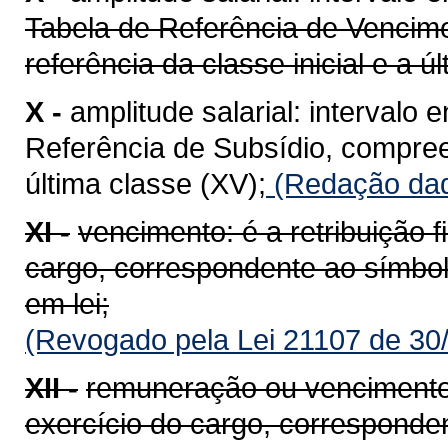
Tabela de Referência de Vencim
referência da classe inicial e a úl
X -
amplitude salarial: intervalo
Referência de Subsídio, compreen
última classe (XV);
(Redação dada
XI -
vencimento: é a retribuição f
cargo, correspondente ao símbolo,
em lei;
(Revogado pela Lei 21107 de 30
XII -
remuneração ou vencimentos:
exercício do cargo, correspond