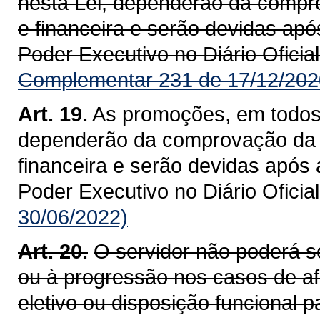
nesta Lei, dependerão da compro
e financeira e serão devidas ap
Poder Executivo no Diário Oficial
Complementar 231 de 17/12/202
Art. 19.
As promoções, em todos 
dependerão da comprovação da d
financeira e serão devidas após
Poder Executivo no Diário Oficial
30/06/2022)
Art. 20.
O servidor não poderá s
ou à progressão nos casos de a
eletivo ou disposição funcional p