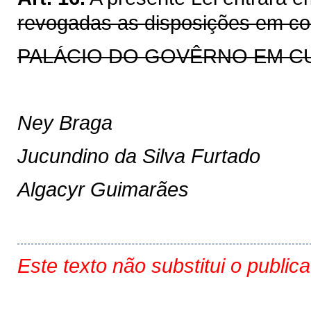
revogadas as disposições em con
PALÁCIO DO GOVÊRNO EM CURIT
Ney Braga
Jucundino da Silva Furtado
Algacyr Guimarães
Este texto não substitui o public