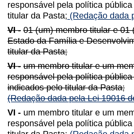
responsável pela política públic
titular da Pasta;
(Redação dada p
VI -
01 (um) membro titular e 01
Estado da Família e Desenvolvim
titular da Pasta;
VI -
um membro titular e um mem
responsável pela política pública 
indicados pelo titular da Pasta;
(Redação dada pela Lei 19016 d
VI -
um membro titular e um mem
responsável pela política pública
titular da Pasta;
(Redação dada p