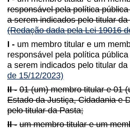
responsável pela política pública
a serem indicados pelo titular da
(Redação dada pela Lei 19016 d
I -
um membro titular e um membr
responsável pela política públic
a serem indicados pelo titular da
de 15/12/2023)
II -
01 (um) membro titular e 01 
Estado da Justiça, Cidadania e 
pelo titular da Pasta;
II -
um membro titular e um memb