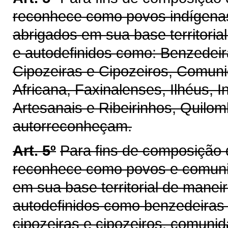
reconhece como povos indígenas
abrigados em sua base territoria
e autodefinidos como: Benzedei
Cipozeiras e Cipozeiros, Comunid
Africana, Faxinalenses, Ilhéus,
Artesanais e Ribeirinhos, Quilom
autorreconheçam.
Art. 5º
Para fins de composição 
reconhece como povos e comunid
em sua base territorial de manei
autodefinidos como benzedeiras 
cipozeiras e cipozeiros, comunida