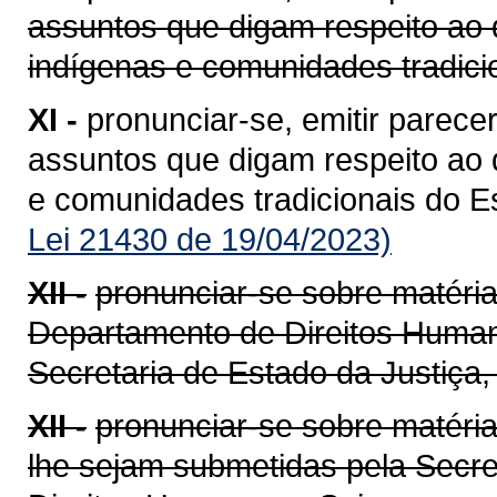
assuntos que digam respeito ao
indígenas e comunidades tradici
XI -
pronunciar-se, emitir parece
assuntos que digam respeito ao
e comunidades tradicionais do E
Lei 21430 de 19/04/2023)
XII -
pronunciar-se sobre matéri
Departamento de Direitos Huma
Secretaria de Estado da Justiça
XII -
pronunciar-se sobre matéria
lhe sejam submetidas pela Secret