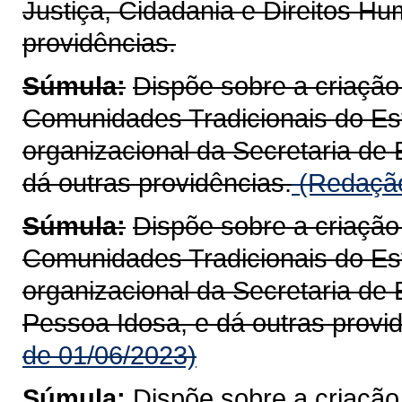
Justiça, Cidadania e Direitos H
providências.
Súmula:
Dispõe sobre a criaçã
Comunidades Tradicionais do Est
organizacional da Secretaria de 
dá outras providências.
(Redação
Súmula:
Dispõe sobre a criaçã
Comunidades Tradicionais do Est
organizacional da Secretaria de 
Pessoa Idosa, e dá outras provi
de 01/06/2023)
Súmula:
Dispõe sobre a criaçã