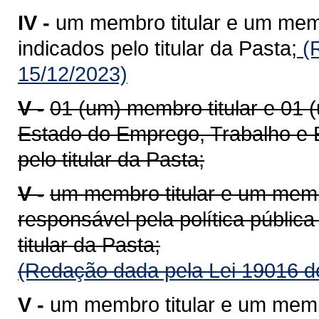
IV -
um membro titular e um memb
indicados pelo titular da Pasta;
(R
15/12/2023)
V -
01 (um) membro titular e 01 
Estado do Emprego, Trabalho e E
pelo titular da Pasta;
V -
um membro titular e um memb
responsável pela política públic
titular da Pasta;
(Redação dada pela Lei 19016 d
V -
um membro titular e um memb