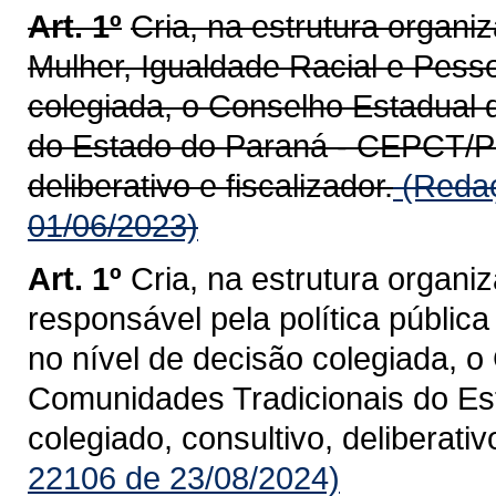
Art. 1º
Cria, na estrutura organi
Mulher, Igualdade Racial e Pesso
colegiada, o Conselho Estadual
do Estado do Paraná - CEPCT/PR,
deliberativo e fiscalizador.
(Redaç
01/06/2023)
Art. 1º
Cria, na estrutura organi
responsável pela política públic
no nível de decisão colegiada, 
Comunidades Tradicionais do E
colegiado, consultivo, deliberativo
22106 de 23/08/2024)