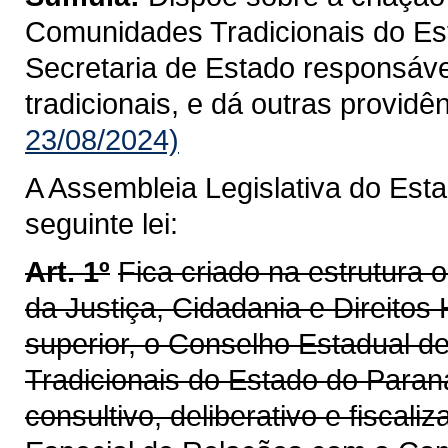
Comunidades Tradicionais do Est
Secretaria de Estado responsáve
tradicionais, e dá outras providê
23/08/2024)
A Assembleia Legislativa do Est
seguinte lei:
Art. 1º
Fica criado na estrutura 
da Justiça, Cidadania e Direito
superior, o Conselho Estadual 
Tradicionais do Estado do Paran
consultivo, deliberativo e fiscal