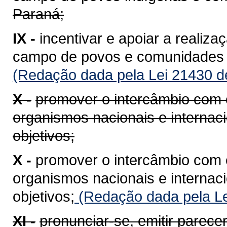
Paraná;
IX -
incentivar e apoiar a realiz
campo de povos e comunidades t
(Redação dada pela Lei 21430 d
X -
promover o intercâmbio com e
organismos nacionais e internaci
objetivos;
X -
promover o intercâmbio com e
organismos nacionais e internaci
objetivos;
(Redação dada pela Le
XI -
pronunciar-se, emitir parece