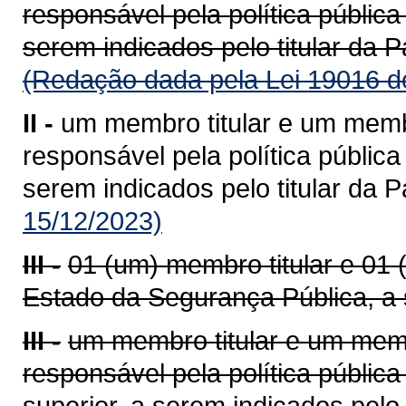
responsável pela política pública
serem indicados pelo titular da P
(Redação dada pela Lei 19016 d
II -
um membro titular e um memb
responsável pela política pública
serem indicados pelo titular da P
15/12/2023)
III -
01 (um) membro titular e 01
Estado da Segurança Pública, a s
III -
um membro titular e um memb
responsável pela política pública
superior, a serem indicados pelo 