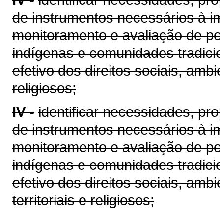
de instrumentos necessários à
monitoramento e avaliação de po
indígenas e comunidades tradici
efetivo dos direitos sociais, amb
religiosos;
IV -
identificar necessidades, pr
de instrumentos necessários à
monitoramento e avaliação de po
indígenas e comunidades tradici
efetivo dos direitos sociais, ambi
territoriais e religiosos;