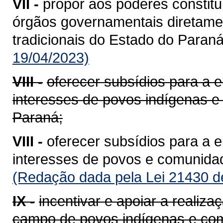
VII -
propor aos poderes constitu
órgãos governamentais diretame
tradicionais do Estado do Paraná
19/04/2023)
VIII -
oferecer subsídios para a e
interesses de povos indígenas e
Paraná;
VIII -
oferecer subsídios para a e
interesses de povos e comunidad
(Redação dada pela Lei 21430 d
IX -
incentivar e apoiar a realiz
campo de povos indígenas e com