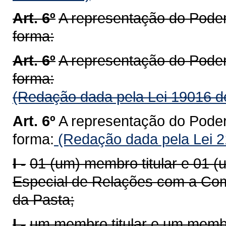
Art. 6º
A representação do Poder
forma:
Art. 6º
A representação do Poder
forma:
(Redação dada pela Lei 19016 d
Art. 6º
A representação do Poder
forma:
(Redação dada pela Lei 2
I -
01 (um) membro titular e 01 
Especial de Relações com a Comu
da Pasta;
I -
um membro titular e um membr