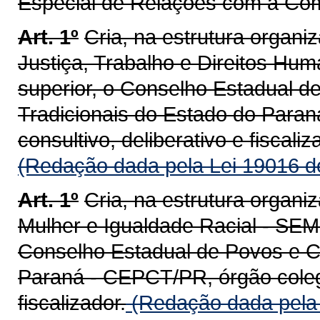
Especial de Relações com a Co
Art. 1º
Cria, na estrutura organi
Justiça, Trabalho e Direitos Hum
superior, o Conselho Estadual 
Tradicionais do Estado do Paran
consultivo, deliberativo e fiscali
(Redação dada pela Lei 19016 d
Art. 1º
Cria, na estrutura organi
Mulher e Igualdade Racial - SEMI
Conselho Estadual de Povos e C
Paraná - CEPCT/PR, órgão colegia
fiscalizador.
(Redação dada pela 