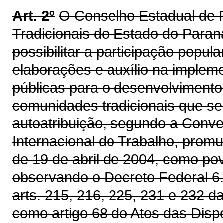
Art. 2º
O Conselho Estadual de
Tradicionais do Estado do Paran
possibilitar a participação popul
elaborações e auxílio na impleme
públicas para o desenvolvimento
comunidades tradicionais que se 
autoatribuição, segundo a Conv
Internacional do Trabalho, promu
de 19 de abril de 2004, como po
observando o Decreto Federal 6.
arts. 215, 216, 225, 231 e 232 d
como artigo 68 do Atos das Dispo