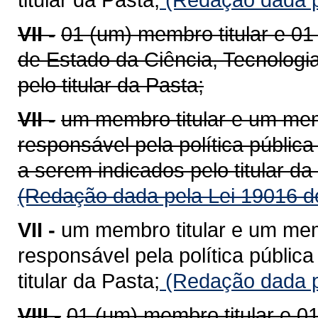
VII -
01 (um) membro titular e 0
de Estado da Ciência, Tecnologi
pelo titular da Pasta;
VII -
um membro titular e um mem
responsável pela política públic
a serem indicados pelo titular da
(Redação dada pela Lei 19016 d
VII -
um membro titular e um mem
responsável pela política públic
titular da Pasta;
(Redação dada p
VIII -
01 (um) membro titular e 0