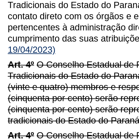
Tradicionais do Estado do Para
contato direto com os órgãos e 
pertencentes à administração diret
cumprimento das suas atribuiçõe
19/04/2023)
Art. 4º
O Conselho Estadual de
Tradicionais do Estado do Para
(vinte e quatro) membros e resp
(cinquenta por cento) serão rep
(cinquenta por cento) serão re
tradicionais do Estado do Paraná
Art. 4º
O Conselho Estadual de 