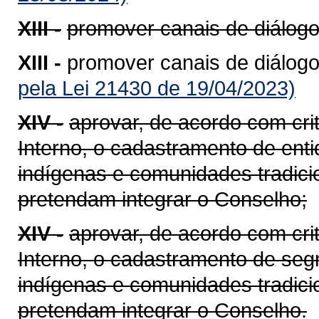
XIII -
promover canais de diálogo
XIII -
promover canais de diálogo
pela Lei 21430 de 19/04/2023)
XIV -
aprovar, de acordo com cri
Interno, o cadastramento de ent
indígenas e comunidades tradici
pretendam integrar o Conselho;
XIV -
aprovar, de acordo com cri
Interno, o cadastramento de se
indígenas e comunidades tradici
pretendam integrar o Conselho.