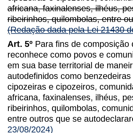
africana, faxinalenses, ilhéus, 
ribeirinhos, quilombolas, entre 
(Redação dada pela Lei 21430 d
Art. 5º
Para fins de composição 
reconhece como povos e comunid
em sua base territorial de manei
autodefinidos como benzedeiras 
cipozeiras e cipozeiros, comunida
africana, faxinalenses, ilhéus, 
ribeirinhos, quilombolas, comuni
entre outros que se autodeclara
23/08/2024)