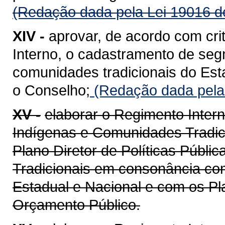
(Redação dada pela Lei 19016 d
XIV -
aprovar, de acordo com cri
Interno, o cadastramento de se
comunidades tradicionais do Est
o Conselho;
(Redação dada pela 
XV -
elaborar o Regimento Inter
Indígenas e Comunidades Tradic
Plano Diretor de Políticas Públ
Tradicionais em consonância co
Estadual e Nacional e com os P
Orçamento Público.