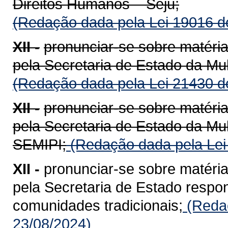
Direitos Humanos – Seju;
(Redação dada pela Lei 19016 d
XII -
pronunciar-se sobre matéria
pela Secretaria de Estado da Mul
(Redação dada pela Lei 21430 d
XII -
pronunciar-se sobre matéria
pela Secretaria de Estado da Mul
SEMIPI;
(Redação dada pela Lei
XII -
pronunciar-se sobre matéria
pela Secretaria de Estado respon
comunidades tradicionais;
(Redaç
23/08/2024)