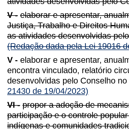
atividades desenvolvidas pelo C
V -
elaborar e apresentar, anual
Justiça, Trabalho e Direitos Hum
as atividades desenvolvidas pel
(Redação dada pela Lei 19016 d
V -
elaborar e apresentar, anual
encontra vinculado, relatório cir
desenvolvidas pelo Conselho no 
21430 de 19/04/2023)
VI -
propor a adoção de mecanis
participação e o controle popular
indígenas e comunidades tradici