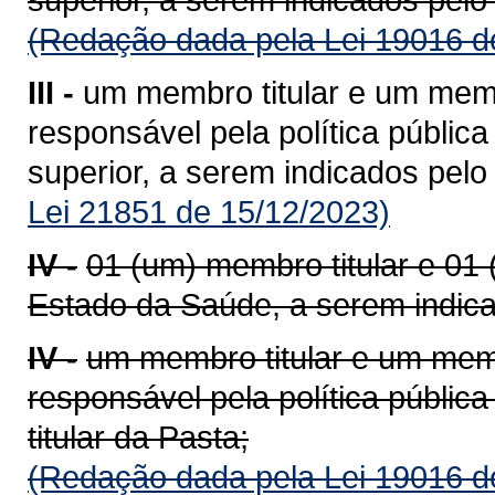
(Redação dada pela Lei 19016 d
III -
um membro titular e um memb
responsável pela política pública
superior, a serem indicados pelo 
Lei 21851 de 15/12/2023)
IV -
01 (um) membro titular e 01
Estado da Saúde, a serem indicad
IV -
um membro titular e um mem
responsável pela política pública
titular da Pasta;
(Redação dada pela Lei 19016 d