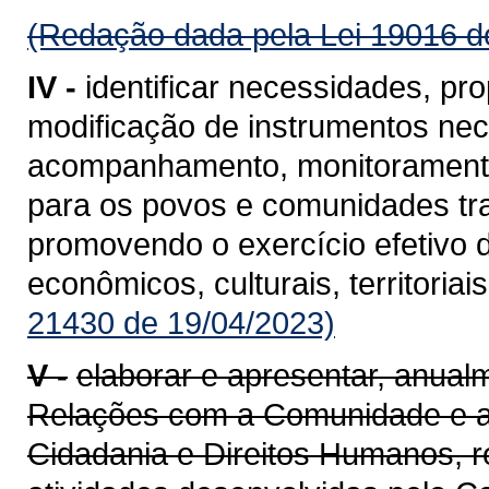
(Redação dada pela Lei 19016 d
IV -
identificar necessidades, pr
modificação de instrumentos ne
acompanhamento, monitoramento 
para os povos e comunidades tra
promovendo o exercício efetivo do
econômicos, culturais, territoriais
21430 de 19/04/2023)
V -
elaborar e apresentar, anual
Relações com a Comunidade e ao
Cidadania e Direitos Humanos, re