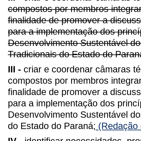
compostos por membros integran
finalidade de promover a discus
para a implementação dos princíp
Desenvolvimento Sustentável d
Tradicionais do Estado do Paran
III -
criar e coordenar câmaras té
compostos por membros integran
finalidade de promover a discus
para a implementação dos princíp
Desenvolvimento Sustentável do
do Estado do Paraná;
(Redação d
IV -
identificar necessidades, pr