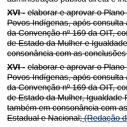
XVI -
elaborar e aprovar o Plano 
Povos Indígenas, após consulta
da Convenção nº 169 da OIT, com
de Estado da Mulher e Igualdad
consonância com as conclusões 
XVI -
elaborar e aprovar o Plano 
Povos Indígenas, após consulta
da Convenção nº 169 da OIT, com
de Estado da Mulher, Igualdade 
também em consonância com as 
Estadual e Nacional;
(Redação da