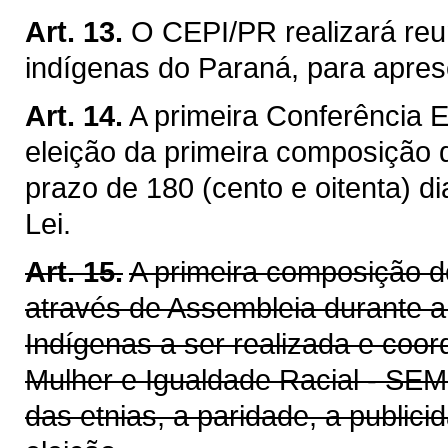
Art. 13.
O CEPI/PR realizará reu
indígenas do Paraná, para apres
Art. 14.
A primeira Conferência 
eleição da primeira composição
prazo de 180 (cento e oitenta) d
Lei.
Art. 15.
A primeira composição d
através de Assembleia durante 
Indígenas a ser realizada e coo
Mulher e Igualdade Racial - SEM
das etnias, a paridade, a public