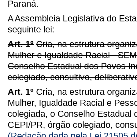
Paraná.
A Assembleia Legislativa do Est
seguinte lei:
Art. 1º
Cria, na estrutura organi
Mulher e Igualdade Racial - SEMI
Conselho Estadual dos Povos In
colegiado, consultivo, deliberativo
Art. 1º
Cria, na estrutura organi
Mulher, Igualdade Racial e Pesso
colegiada, o Conselho Estadual 
CEPI/PR, órgão colegiado, consult
(Redação dada pela Lei 21505 d