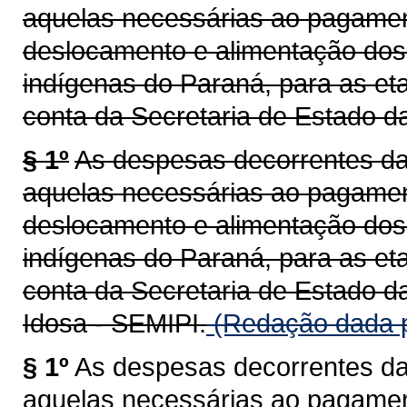
aquelas necessárias ao pagame
deslocamento e alimentação do
indígenas do Paraná, para as et
conta da Secretaria de Estado d
§ 1º
As despesas decorrentes da 
aquelas necessárias ao pagame
deslocamento e alimentação do
indígenas do Paraná, para as et
conta da Secretaria de Estado d
Idosa - SEMIPI.
(Redação dada p
§ 1º
As despesas decorrentes da 
aquelas necessárias ao pagame