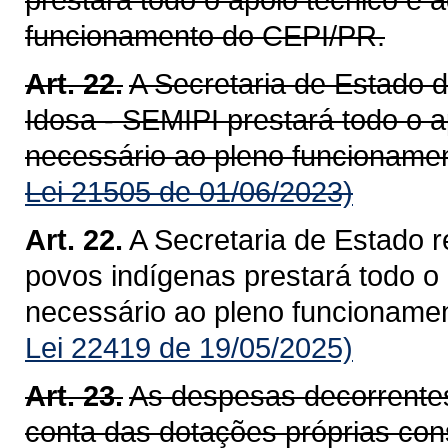
funcionamento do CEPI/PR.
Art. 22.
A Secretaria de Estado 
Idosa - SEMIPI prestará todo o a
necessário ao pleno funcioname
Lei 21505 de 01/06/2023)
Art. 22.
A Secretaria de Estado r
povos indígenas prestará todo o 
necessário ao pleno funcioname
Lei 22419 de 19/05/2025)
Art. 23.
As despesas decorrentes
conta das dotações próprias co