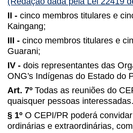
(Redação dada pela Lei 22419 d
II -
cinco membros titulares e ci
Kaingang;
III -
cinco membros titulares e c
Guarani;
IV -
dois representantes das Or
ONG’s Indígenas do Estado do 
Art. 7º
Todas as reuniões do CEP
quaisquer pessoas interessadas
§ 1º
O CEPI/PR poderá convidar p
ordinárias e extraordinárias, com 