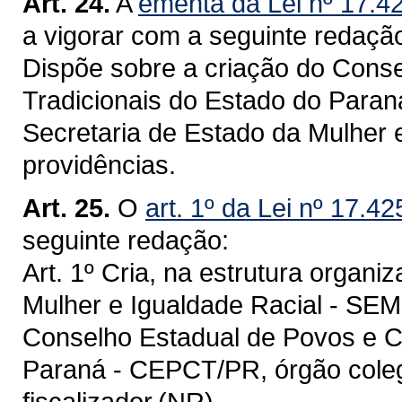
Art. 24.
A
ementa da Lei nº 17.4
a vigorar com a seguinte redaçã
Dispõe sobre a criação do Cons
Tradicionais do Estado do Paraná
Secretaria de Estado da Mulher e
providências.
Art. 25.
O
art. 1º da Lei nº 17.4
seguinte redação:
Art. 1º Cria, na estrutura organi
Mulher e Igualdade Racial - SEMI
Conselho Estadual de Povos e C
Paraná - CEPCT/PR, órgão colegia
fiscalizador.(NR)