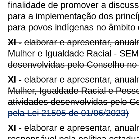
finalidade de promover a discus
para a implementação dos princípi
para povos indígenas no âmbito
XI -
elaborar e apresentar, anual
Mulher e Igualdade Racial - SEMI,
desenvolvidas pelo Conselho no 
XI -
elaborar e apresentar, anual
Mulher, Igualdade Racial e Pesso
atividades desenvolvidas pelo C
pela Lei 21505 de 01/06/2023)
XI -
elaborar e apresentar, anual
responsável pela política estadua