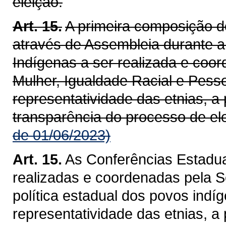
eleição.
Art. 15.
A primeira composição d
através de Assembleia durante 
Indígenas a ser realizada e coo
Mulher, Igualdade Racial e Pess
representatividade das etnias, a 
transparência do processo de el
de 01/06/2023)
Art. 15.
As Conferências Estadu
realizadas e coordenadas pela S
política estadual dos povos ind
representatividade das etnias, a 