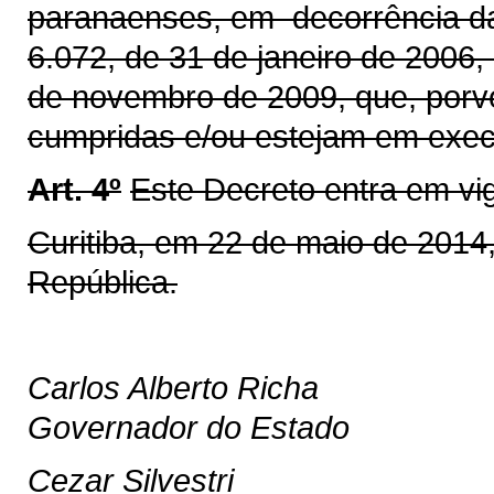
paranaenses, em decorrência da
6.072, de 31 de janeiro de 2006,
de novembro de 2009, que, porve
cumpridas e/ou estejam em exe
Art. 4º
Este Decreto entra em vi
Curitiba, em 22 de maio de 2014
República.
Carlos Alberto Richa
Governador do Estado
Cezar Silvestri