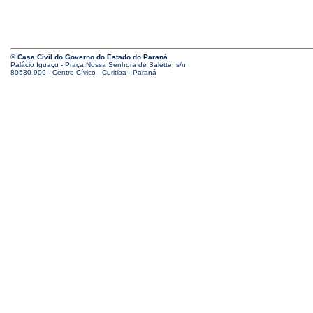
© Casa Civil do Governo do Estado do Paraná
Palácio Iguaçu - Praça Nossa Senhora de Salette, s/n
80530-909 - Centro Cívico - Curitiba - Paraná