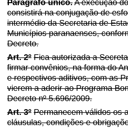
Parágrafo único.
A execução do
consistirá na conjugação de esf
intermédio da Secretaria de Est
Municípios paranaenses, conform
Decreto.
Art. 2º
Fica autorizada a Secret
firmar convênios, na forma do An
e respectivos aditivos, com as P
vierem a aderir ao Programa Bomb
Decreto nº 5.696/2009.
Art. 3º
Permanecem válidos os a
cláusulas, condições e obrigaçõe