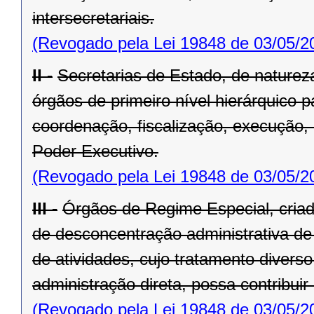
intersecretariais.
(Revogado pela Lei 19848 de 03/05/2
II -
Secretarias de Estado, de natureza
órgãos de primeiro nível hierárquico 
coordenação, fis­calização, execução,
Poder Executivo.
(Revogado pela Lei 19848 de 03/05/2
III -
Órgãos de Regime Especial, criado
de desconcentração administrativa d
de atividades, cujo tratamento divers
administração direta, possa contribuir
(Revogado pela Lei 19848 de 03/05/2