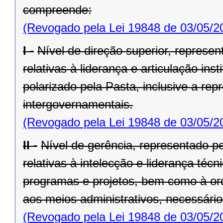
compreende:
(Revogado pela Lei 19848 de 03/05/2
I -
Nível de direção superior, represe
relativas à liderança e articulação ins
polarizado pela Pasta, inclusive a repr
intergovernamentais.
(Revogado pela Lei 19848 de 03/05/2
II -
Nível de gerência, representado pe
relativas à intelecção e liderança téc
progra­mas e projetos, bem como à ord
aos meios administrativos, necessári
(Revogado pela Lei 19848 de 03/05/2