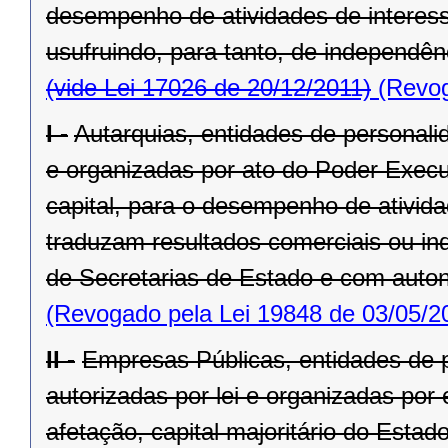
desempenho de atividades de interess
usufruindo, para tanto, de independên
(vide Lei 17026 de 20/12/2011)
(Revog
I -
Autarquias, entidades de personalida
e organizadas por ato do Poder Execut
capital, para o desempenho de ativida
traduzam resultados comerciais ou indu
de Secretarias de Estado e com auto
(Revogado pela Lei 19848 de 03/05/2
II -
Empresas Públicas, entidades de pe
autorizadas por lei e organizadas por
afetação, capital majoritário do Esta