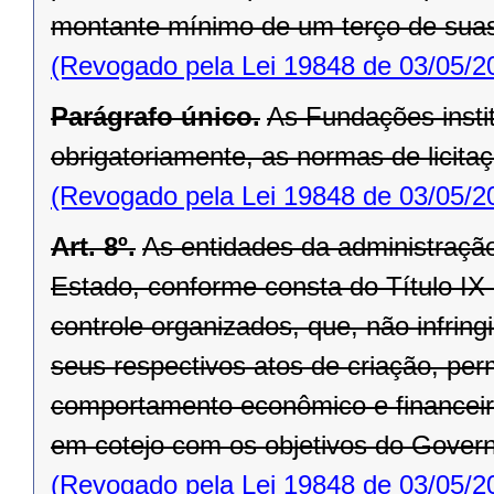
montante mínimo de um terço de suas
(Revogado pela Lei 19848 de 03/05/2
Parágrafo único.
As Fundações insti
obrigatoriamente, as normas de licitaç
(Revogado pela Lei 19848 de 03/05/2
Art. 8º.
As entidades da administração
Estado, conforme consta do Título IX d
controle organizados, que, não infrin
seus respectivos atos de criação, per
comportamento econômico e financeiro
em cotejo com os objetivos do Gover
(Revogado pela Lei 19848 de 03/05/2