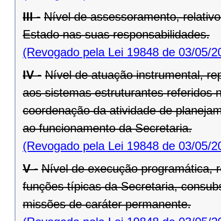
III -
Nível de assessoramento, relativo
Estado nas suas responsabilidades.
(Revogado pela Lei 19848 de 03/05/2
IV -
Nível de atuação instrumental, re
aos sistemas estruturantes referidos n
coordenação da ativi­dade de planejam
ao funcionamento da Secretaria.
(Revogado pela Lei 19848 de 03/05/2
V -
Nível de execução programática, 
funções típicas da Secretaria, con­s
missões de caráter permanente.