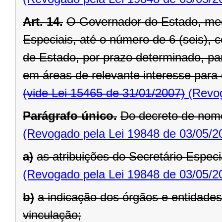
Art. 14.
O Governador do Estado, med
Especiais, até o número de 6 (seis), 
de Estado, por prazo determinado, p
em áreas de relevante interesse para
(vide Lei 15465 de 31/01/2007)
(Revog
Parágrafo único.
Do decreto de nom
(Revogado pela Lei 19848 de 03/05/2
a)
as atribuições do Secretário Especi
(Revogado pela Lei 19848 de 03/05/2
b)
a indicação dos órgãos e entidade
vinculação;