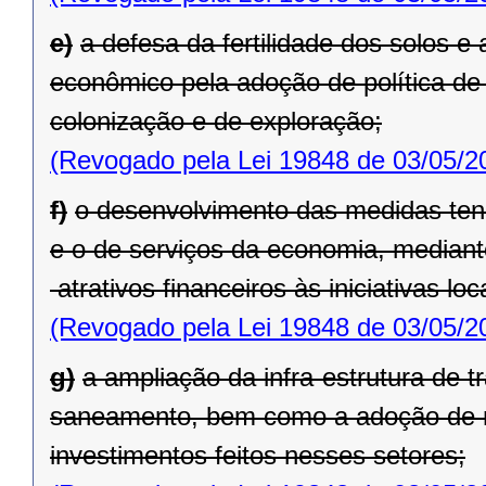
e)
a defesa da fertilidade dos solos 
econômico pela adoção de polí­tica de
colonização e de exploração;
(Revogado pela Lei 19848 de 03/05/2
f)
o desenvolvimento das medidas tende
e o de serviços da economia, mediante
atra­tivos financeiros às iniciativas lo
(Revogado pela Lei 19848 de 03/05/2
g)
a ampliação da infra-estrutura de 
saneamento, bem como a adoção de 
investimentos feitos nesses setores;