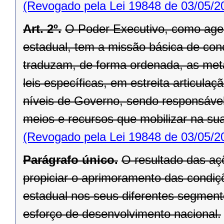
(Revogado pela Lei 19848 de 03/05/2
Art. 2º.
O Poder Executivo, como agen
estadual, tem a missão básica de con
traduzam, de forma ordenada, as met
leis específicas, em estreita articul
níveis de Governo, sendo responsável 
meios e recur­sos que mobilizar na su
(Revogado pela Lei 19848 de 03/05/2
Parágrafo único.
O resultado das aç
propiciar o aprimoramento das condiç
estadual nos seus diferentes segment
esforço de desenvolvimento nacional.