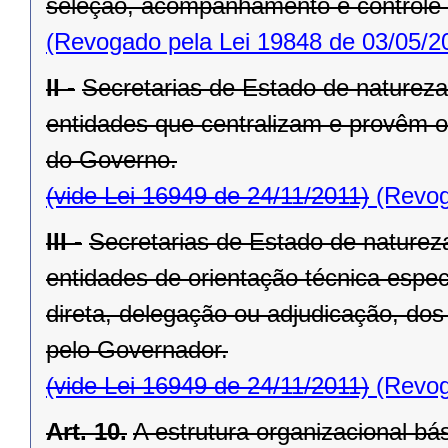
seleção, acom­panhamento e controle 
(Revogado pela Lei 19848 de 03/05/2
II -
Secretarias de Estado de natureza
entidades que centralizam e provêm o
do Governo.
(vide Lei 16949 de 24/11/2011)
(Revog
III -
Secretarias de Estado de natureza
entidades de orientação técnica espec
direta, delegação ou adjudicação, dos
pelo Governador.
(vide Lei 16949 de 24/11/2011)
(Revog
Art. 10.
A estrutura organizacional b