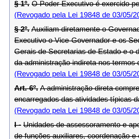
§ 1º.
O Poder Executivo é exercido p
(Revogado pela Lei 19848 de 03/05/2
§ 2º.
Auxiliam diretamente o Governad
Executivo o Vice-Governador e os Secr
Gerais de Secretarias de Estado e o d
da administração indireta nos termos d
(Revogado pela Lei 19848 de 03/05/2
Art. 6º.
A administração direta compr
encarregados das atividades típicas d
(Revogado pela Lei 19848 de 03/05/2
I -
Unidades de assessoramento e apo
de funções auxiliares, coordenação e