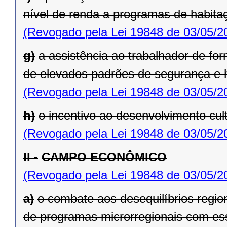
nível de renda a programas de habita
(Revogado pela Lei 19848 de 03/05/2
g)
a assistência ao trabalhador de fo
de elevados padrões de segu­rança e h
(Revogado pela Lei 19848 de 03/05/2
h)
o incentivo ao desenvolvimento cult
(Revogado pela Lei 19848 de 03/05/2
II -
CAMPO ECONÔMICO
(Revogado pela Lei 19848 de 03/05/2
a)
o combate aos desequilíbrios regi
de programas microrregionais com ess