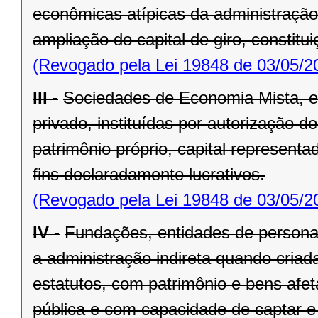
econômicas atípicas da administração 
ampliação do capital de giro, consti­t
(Revogado pela Lei 19848 de 03/05/2
III -
Sociedades de Economia Mista, ent
privado, instituídas por autorização d
patrimônio próprio, capital represent
fins declaradamente lucrativos.
(Revogado pela Lei 19848 de 03/05/2
IV -
Fundações, entidades de personali
a administração indireta quando criada
estatutos, com patrimônio e bens afet
pública e com capacidade de captar e