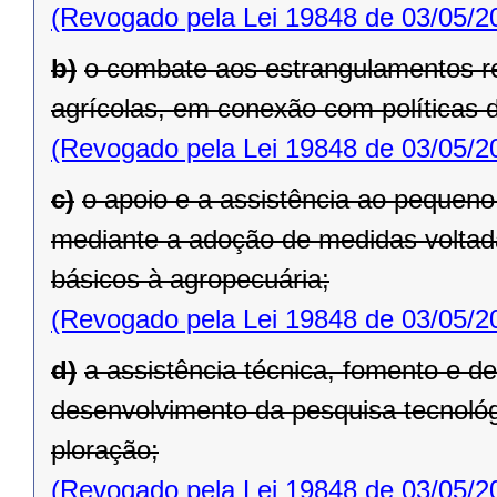
(Revogado pela Lei 19848 de 03/05/2
b)
o combate aos estrangulamentos re
agrícolas, em conexão com políticas 
(Revogado pela Lei 19848 de 03/05/2
c)
o apoio e a assistência ao pequeno
mediante a adoção de medidas voltad
básicos à agropecuária;
(Revogado pela Lei 19848 de 03/05/2
d)
a assistência técnica, fomento e de
desenvolvimento da pesquisa tecnoló
ploração;
(Revogado pela Lei 19848 de 03/05/2