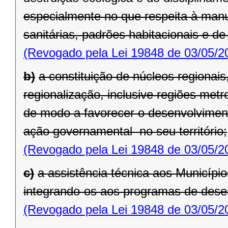
especialmente no que respeita à man
sanitárias, padrões habitacionais e de
(Revogado pela Lei 19848 de 03/05/2
b)
a constituição de núcleos regionais,
regionalização, inclusive regiões metr
de modo a favorecer o desenvolvimen
ação governamental no seu território;
(Revogado pela Lei 19848 de 03/05/2
c)
a assistência técnica aos Município
integrando-os aos programas de dese
(Revogado pela Lei 19848 de 03/05/2