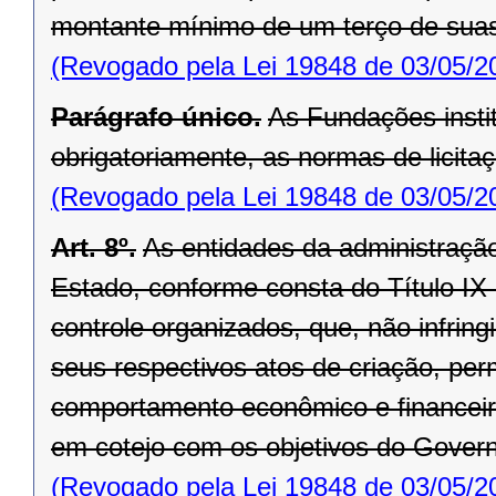
montante mínimo de um terço de suas
(Revogado pela Lei 19848 de 03/05/2
Parágrafo único.
As Fundações insti
obrigatoriamente, as normas de licitaç
(Revogado pela Lei 19848 de 03/05/2
Art. 8º.
As entidades da administração
Estado, conforme consta do Título IX d
controle organizados, que, não infrin
seus respectivos atos de criação, per
comportamento econômico e financeiro
em cotejo com os objetivos do Gover
(Revogado pela Lei 19848 de 03/05/2