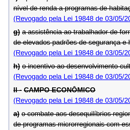
nível de renda a programas de habita
(Revogado pela Lei 19848 de 03/05/2
g)
a assistência ao trabalhador de fo
de elevados padrões de segu­rança e h
(Revogado pela Lei 19848 de 03/05/2
h)
o incentivo ao desenvolvimento cult
(Revogado pela Lei 19848 de 03/05/2
II -
CAMPO ECONÔMICO
(Revogado pela Lei 19848 de 03/05/2
a)
o combate aos desequilíbrios regi
de programas microrregionais com ess