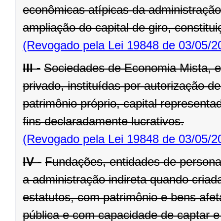
econômicas atípicas da administração 
ampliação do capital de giro, consti­t
(Revogado pela Lei 19848 de 03/05/2
III -
Sociedades de Economia Mista, ent
privado, instituídas por autorização d
patrimônio próprio, capital represent
fins declaradamente lucrativos.
(Revogado pela Lei 19848 de 03/05/2
IV -
Fundações, entidades de personali
a administração indireta quando criada
estatutos, com patrimônio e bens afet
pública e com capacidade de captar e