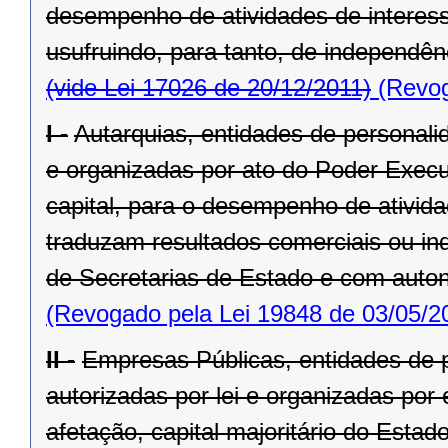
desempenho de atividades de interess
usufruindo, para tanto, de independên
(vide Lei 17026 de 20/12/2011)
(Revog
I -
Autarquias, entidades de personalida
e organizadas por ato do Poder Execut
capital, para o desempenho de ativida
traduzam resultados comerciais ou indu
de Secretarias de Estado e com auto
(Revogado pela Lei 19848 de 03/05/2
II -
Empresas Públicas, entidades de pe
autorizadas por lei e organizadas por
afetação, capital majoritário do Esta