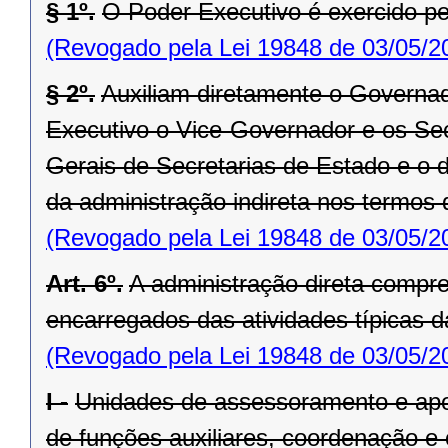
§ 1º.
O Poder Executivo é exercido p
(Revogado pela Lei 19848 de 03/05/2
§ 2º.
Auxiliam diretamente o Governad
Executivo o Vice-Governador e os Secr
Gerais de Secretarias de Estado e o d
da administração indireta nos termos d
(Revogado pela Lei 19848 de 03/05/2
Art. 6º.
A administração direta compr
encarregados das atividades típicas d
(Revogado pela Lei 19848 de 03/05/2
I -
Unidades de assessoramento e apo
de funções auxiliares, coordenação e