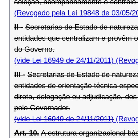
seleção, acom­panhamento e controle 
(Revogado pela Lei 19848 de 03/05/2
II -
Secretarias de Estado de natureza
entidades que centralizam e provêm o
do Governo.
(vide Lei 16949 de 24/11/2011)
(Revog
III -
Secretarias de Estado de natureza
entidades de orientação técnica espec
direta, delegação ou adjudicação, dos
pelo Governador.
(vide Lei 16949 de 24/11/2011)
(Revog
Art. 10.
A estrutura organizacional b