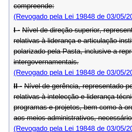
compreende:
(Revogado pela Lei 19848 de 03/05/2
I -
Nível de direção superior, represe
relativas à liderança e articulação ins
polarizado pela Pasta, inclusive a repr
intergovernamentais.
(Revogado pela Lei 19848 de 03/05/2
II -
Nível de gerência, representado pe
relativas à intelecção e liderança téc
progra­mas e projetos, bem como à ord
aos meios administrativos, necessári
(Revogado pela Lei 19848 de 03/05/2