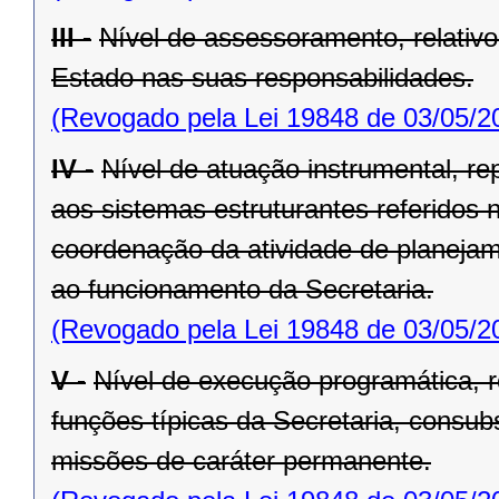
III -
Nível de assessoramento, relativo
Estado nas suas responsabilidades.
(Revogado pela Lei 19848 de 03/05/2
IV -
Nível de atuação instrumental, re
aos sistemas estruturantes referidos n
coordenação da ativi­dade de planejam
ao funcionamento da Secretaria.
(Revogado pela Lei 19848 de 03/05/2
V -
Nível de execução programática, 
funções típicas da Secretaria, con­s
missões de caráter permanente.