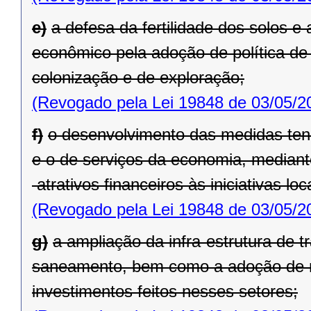
e)
a defesa da fertilidade dos solos 
econômico pela adoção de polí­tica de
colonização e de exploração;
(Revogado pela Lei 19848 de 03/05/2
f)
o desenvolvimento das medidas tende
e o de serviços da economia, mediante
atra­tivos financeiros às iniciativas lo
(Revogado pela Lei 19848 de 03/05/2
g)
a ampliação da infra-estrutura de 
saneamento, bem como a adoção de 
investimentos feitos nesses setores;