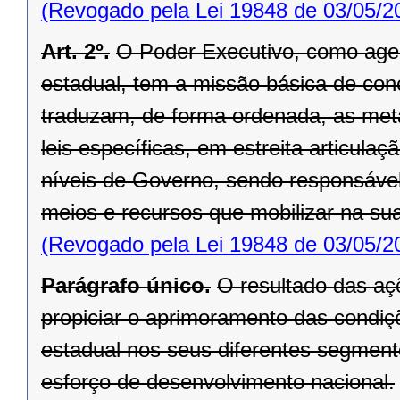
(Revogado pela Lei 19848 de 03/05/2
Art. 2º.
O Poder Executivo, como agen
estadual, tem a missão básica de con
traduzam, de forma ordenada, as met
leis específicas, em estreita articul
níveis de Governo, sendo responsável 
meios e recur­sos que mobilizar na su
(Revogado pela Lei 19848 de 03/05/2
Parágrafo único.
O resultado das aç
propiciar o aprimoramento das condiç
estadual nos seus diferentes segment
esforço de desenvolvimento nacional.