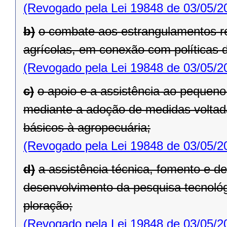
(Revogado pela Lei 19848 de 03/05/2
b)
o combate aos estrangulamentos re
agrícolas, em conexão com políticas 
(Revogado pela Lei 19848 de 03/05/2
c)
o apoio e a assistência ao pequeno
mediante a adoção de medidas voltad
básicos à agropecuária;
(Revogado pela Lei 19848 de 03/05/2
d)
a assistência técnica, fomento e de
desenvolvimento da pesquisa tecnoló
ploração;
(Revogado pela Lei 19848 de 03/05/2