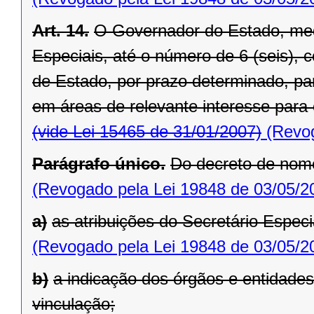
Art. 14.
O Governador do Estado, med
Especiais, até o número de 6 (seis), 
de Estado, por prazo determinado, p
em áreas de relevante interesse para
(vide Lei 15465 de 31/01/2007)
(Revog
Parágrafo único.
Do decreto de nom
(Revogado pela Lei 19848 de 03/05/2
a)
as atribuições do Secretário Especi
(Revogado pela Lei 19848 de 03/05/2
b)
a indicação dos órgãos e entidade
vinculação;