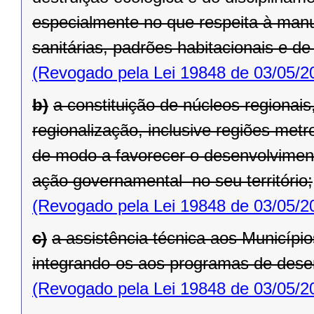
especialmente no que respeita à man
sanitárias, padrões habitacionais e de
(Revogado pela Lei 19848 de 03/05/2
b)
a constituição de núcleos regionais,
regionalização, inclusive regiões metr
de modo a favorecer o desenvolvimen
ação governamental no seu território;
(Revogado pela Lei 19848 de 03/05/2
c)
a assistência técnica aos Município
integrando-os aos programas de dese
(Revogado pela Lei 19848 de 03/05/2