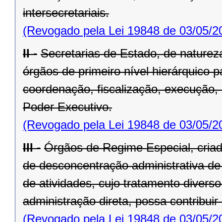
intersecretariais.
(Revogado pela Lei 19848 de 03/05/2
II -
Secretarias de Estado, de natureza
órgãos de primeiro nível hierárquico 
coordenação, fis­calização, execução,
Poder Executivo.
(Revogado pela Lei 19848 de 03/05/2
III -
Órgãos de Regime Especial, criado
de desconcentração administrativa d
de atividades, cujo tratamento divers
administração direta, possa contribuir
(Revogado pela Lei 19848 de 03/05/2